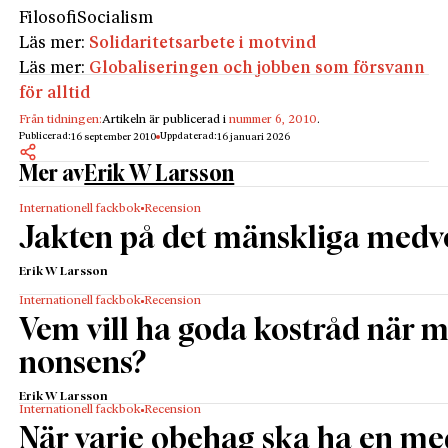
Filosofi
Socialism
Läs mer:
Solidaritetsarbete i motvind
Läs mer:
Globaliseringen och jobben som försvann
för alltid
Från tidningen:
Artikeln är publicerad i
nummer 6, 2010
.
Publicerad:
Uppdaterad:
16 september 2010
16 januari 2026
Mer av
Erik W Larsson
Internationell fackbok
Recension
Jakten på det mänskliga medv
Erik W Larsson
Internationell fackbok
Recension
Vem vill ha goda kostråd när 
nonsens?
Erik W Larsson
Internationell fackbok
Recension
När varje obehag ska ha en me