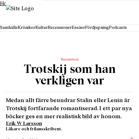
Hoppa till innehåll
Samhälle
Krönikor
Kultur
Recensioner
Essäer
Fördjupning
Podcasts
Recension
Trotskij som han
verkligen var
Medan allt färre beundrar Stalin eller Lenin är
Trotskij fortfarande romantiserad. I ett par nya
böcker ges en mer realistisk bild av honom.
Erik W Larsson
Läkare och frilansskribent.