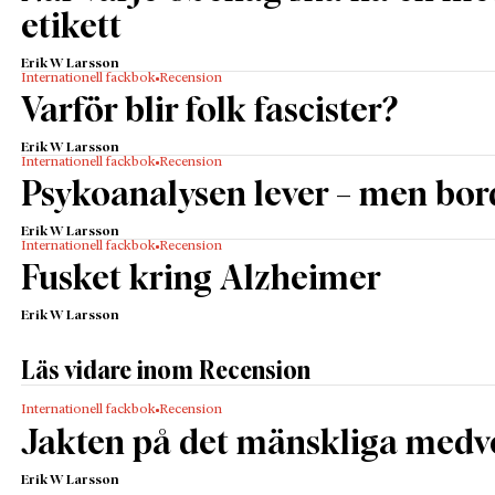
etikett
Erik W Larsson
Internationell fackbok
Recension
Varför blir folk fascister?
Erik W Larsson
Internationell fackbok
Recension
Psykoanalysen lever – men bor
Erik W Larsson
Internationell fackbok
Recension
Fusket kring Alzheimer
Erik W Larsson
Läs vidare inom Recension
Internationell fackbok
Recension
Jakten på det mänskliga medv
Erik W Larsson