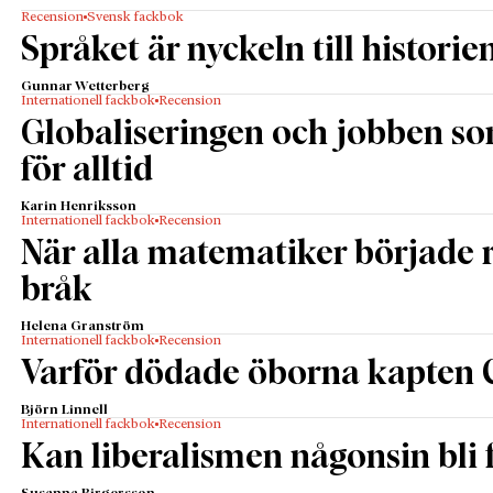
Recension
Svensk fackbok
Språket är nyckeln till historie
Gunnar Wetterberg
Internationell fackbok
Recension
Globaliseringen och jobben s
för alltid
Karin Henriksson
Internationell fackbok
Recension
När alla matematiker började
bråk
Helena Granström
Internationell fackbok
Recension
Varför dödade öborna kapten 
Björn Linnell
Internationell fackbok
Recension
Kan liberalismen någonsin bli f