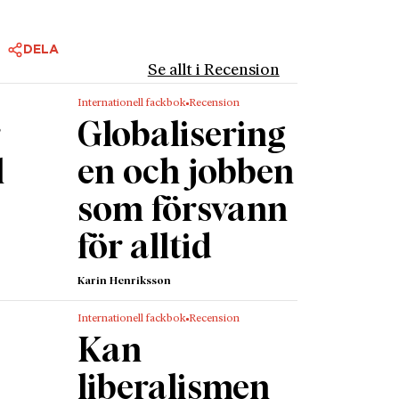
et var
ch Sten
DELA
Se allt i Recension
r
Internationell fackbok
Recension
tav
r
Globalisering
, är
l
en och jobben
lan
som försvann
en 1518
r vare
för alltid
till att
mming
Karin Henriksson
rder
Internationell fackbok
Recension
Kan
t
liberalismen