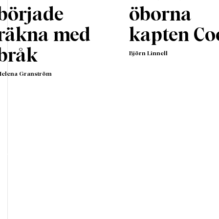
började
öborna
räkna med
kapten Co
bråk
Björn Linnell
Helena Granström