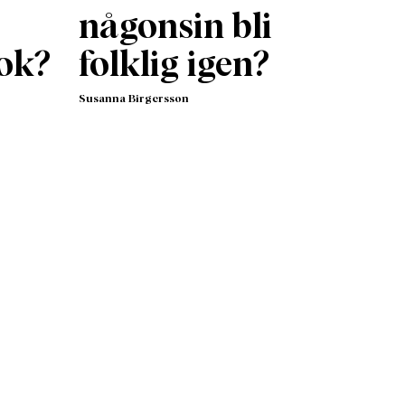
någonsin bli
ok?
folklig igen?
Susanna Birgersson