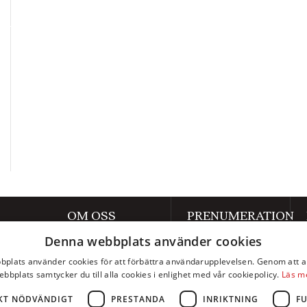
OM OSS
PRENUMERATION
Denna webbplats använder cookies
Om Axess
Prenumerera
plats använder cookies för att förbättra användarupplevelsen. Genom att 
Kontakt
Mina sidor
ebbplats samtycker du till alla cookies i enlighet med vår cookiepolicy.
Läs m
Annonsera
KT NÖDVÄNDIGT
PRESTANDA
INRIKTNING
F