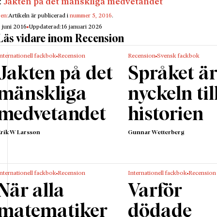
:
Jakten på det mänskliga medvetandet
e fick makten efter sin far Svante Nilsson. I själva verk
gen:
Artikeln är publicerad i
nummer 5, 2016
.
k Trolle som var allmänt accepterad som efterträdare o
3 juni 2016
Uppdaterad:
16 januari 2026
ck makten först efter ett drygt halvår av hårda strider.
Läs vidare inom Recension
skriver fängslande om denna spännande tid. Detta gälle
nternationell fackbok
Recension
Recension
Svensk fackbok
t delen om Hemming Gadhs samröre med den unge Gus
Jakten på det
Språket ä
 (Vasa), vilket jämte skildringen av Hemmings tid i Rom
mest spännande del.
mänskliga
nyckeln til
ina sista år drogs Hemming Gadh in i maktkampen mel
medvetandet
historien
 II och Sturepartiet. Efter att han tagits till fånga höst
n sida och stöttade Kristian II. Han blev inte belönad fö
Erik W Larsson
Gunnar Wetterberg
ytet eller för de framgångsrika förhandlingar som ledde 
lm öppnade portarna för Kristian II hösten 1520. He
blodbadet, men han avrättades likväl på Kristian II:s o
nternationell fackbok
Recension
Internationell fackbok
Recension
ånad senare.
När alla
Varför
ersson. Doktorand i historia vid Linköpings universite
matematiker
dödade