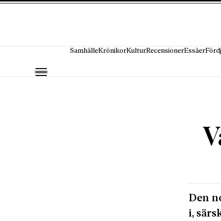
Hoppa till innehåll
Samhälle
Krönikor
Kultur
Recensioner
Essäer
Förd
V
Den no
i, sär