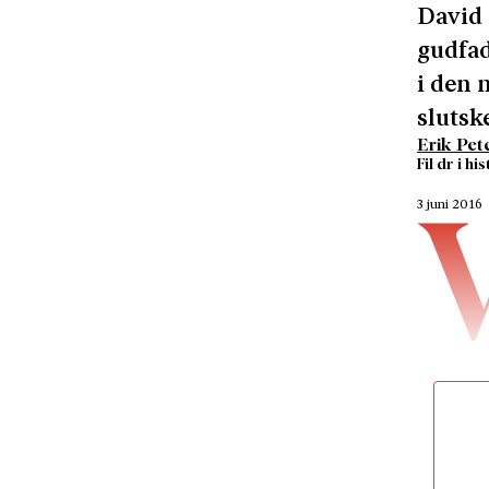
David
gudfad
i den
slutsk
Erik Pet
Fil dr i hi
3 juni 2016
Linköpin
rollen 
den pol
Lindén 