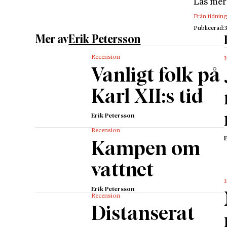
Läs mer
den yngr
Från tidnin
det Eri
Publicerad:
Sture fi
Mer av
Erik Petersson
Lindén 
Recension
I
särskil
Vanligt folk på
Eriksson
bokens 
Karl XII:s tid
Under s
Erik Petersson
Kristian
Recension
bytte ha
Kampen om
sig sidb
Stockho
vattnet
undkom 
I
någon m
Erik Petersson
Recension
Erik Pet
Distanserat