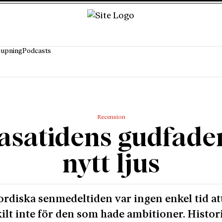
jupning
Podcasts
Recension
asatidens gudfader
nytt ljus
rdiska senmedeltiden var ingen enkel tid att
skilt inte för den som hade ambitioner. Histo