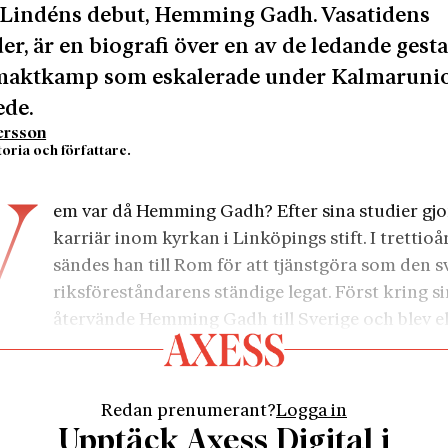
 Lindéns debut, Hemming Gadh. Vasatidens
er, är en biografi över en av de ledande gest
 maktkamp som eskalerade under Kalmaruni
ede.
ersson
storia och författare.
V
em var då Hemming Gadh? Efter sina studier gj
karriär inom kyrkan i Linköpings stift. I trettio
sändes han till Rom för att tjänstgöra som den 
riksföreståndarens ständige legat. Först kring s
återvände Hemming Gadh till Sverige och blev el
g, det vill säga vald till biskop, men inte bekräftad av p
electus hamnade han i riksrådet och blev därmed engage
itiska maktkampen.
Redan prenumerant?
Logga in
har gett sig i kast med en svårbiograferad person. Lik
Upptäck Axess Digital i