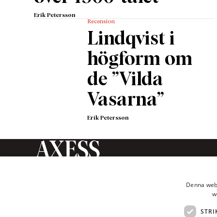
Erik Petersson
Recension
Lindqvist i
högform om
de ”Vilda
Vasarna”
Erik Petersson
Axess Magasin är en tidskrift
inom humaniora och
Denna webb
samhällsvetenskap som ges ut av
w
Axess Publishing AB.
STRI