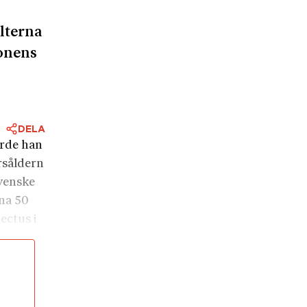
alterna
onens
DELA
orde han
årsåldern
svenske
ina 50
ectus i
åven. I
rad i
som