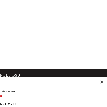
FÖLJ OSS
×
Facebook
använda vår
Instagram
er
X
UNKTIONER