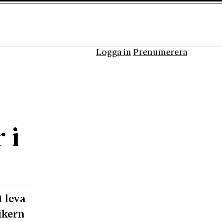
Logga in
Prenumerera
 i
 leva
rikern