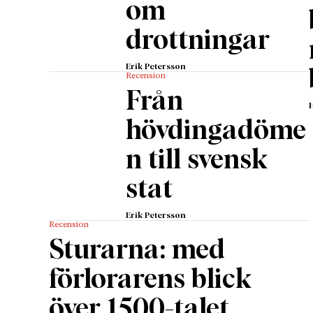
om
drottningar
Erik Petersson
Recension
Från
hövdingadöme
n till svensk
stat
Erik Petersson
Recension
Sturarna: med
förlorarens blick
över 1500-talet