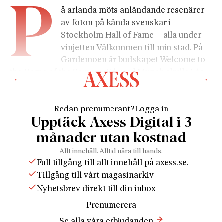
p
å arlanda möts anländande resenärer
av foton på kända svenskar i
Stockholm Hall of Fame – alla under
vinjetten Välkommen till min stad. På
Gardemoen är budskapet Welcome to
the Home of the Scream. Edward Munch skulle i år
ha fyllt 150 år och det uppmärksammas stort inte
minst med utställningar på Munchmuseet och
Redan prenumerant?
Logga in
Nasjonalgalleriet.
Upptäck Axess Digital i 3
I sin dagbok den 22 januari 1892 skrev Munch om
Skriet
:
månader utan kostnad
”Jeg gik bortover veien med to venner – solen gik
Allt innehåll. Alltid nära till hands.
ned – Jeg følte som et pust av vemod – Himmelen
Full tillgång till allt innehåll på axess.se.
ble plutselig blodig rød – Jeg stanset, lænede meg til
Tillgång till vårt magasinarkiv
gjerdet mot til døden – så ut over de flammende
Nyhetsbrev direkt till din inbox
skyerne som blod og sværd over den blåsvarte fjord
Prenumerera
og by – Mine venner gik videre – jeg sto der
Se alla våra erbjudanden
skjælvende av angst – og følte et stort uendelig