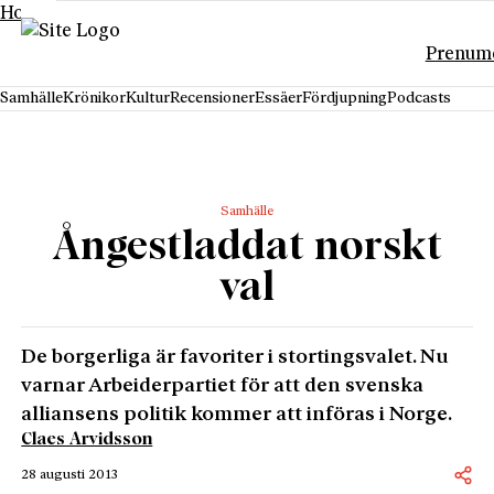
Hoppa till innehåll
Prenum
Samhälle
Krönikor
Kultur
Recensioner
Essäer
Fördjupning
Podcasts
Samhälle
Ångestladdat norskt
val
De borgerliga är favoriter i stortingsvalet. Nu
varnar Arbeiderpartiet för att den svenska
alliansens politik kommer att införas i Norge.
Claes Arvidsson
28 augusti 2013