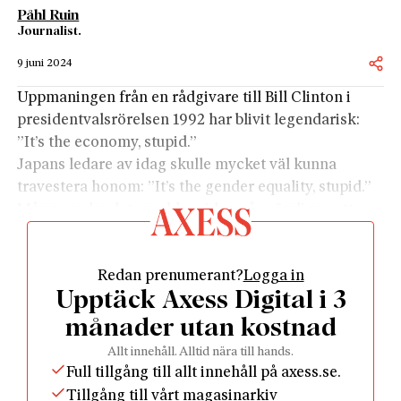
Påhl Ruin
Journalist.
9 juni 2024
Uppmaningen från en rådgivare till Bill Clinton i
presidentvalsrörelsen 1992 har blivit legendarisk:
”It’s the economy, stupid.”
Japans ledare av idag skulle mycket väl kunna
travestera honom: ”It’s the gender equality, stupid.”
Många av landets problem idag går nämligen att
härleda till den usla jämställdheten.
När man talar om Japans utmaningar talar man ofta
Redan prenumerant?
Logga in
om dess snabbt åldrande befolkning, att där finns för
Upptäck Axess Digital i 3
få i arbetsför ålder som betalar skatt – och för få
som kan jobba inom äldreomsorgen och sjukvården.
månader utan kostnad
Men problemen med denna omvända ålderspyramid
Allt innehåll. Alltid nära till hands.
hade inte behövt vara så stora om fler i arbetsför
Full tillgång till allt innehåll på axess.se.
ålder också hade arbetat. Viss ökad invandring har
Tillgång till vårt magasinarkiv