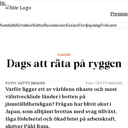
Hoppa till innehåll
Prenum
Samhälle
Krönikor
Kultur
Recensioner
Essäer
Fördjupning
Podcasts
Samhälle
Dags att räta på ryggen
FOTO: GETTY IMAGES
Foto: GETTY IMAGES
Varför ligger ett av världens rikaste och mest
välutvecklade länder i botten på
jämställdhetsligan? Frågan har blivit akut i
Japan, som alltjämt brottas med svag tillväxt,
låga födelsetal och ökad brist på arbetskraft,
skriver Påhl Ruin.