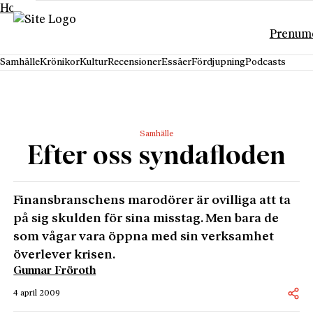
Hoppa till innehåll
Prenum
Samhälle
Krönikor
Kultur
Recensioner
Essäer
Fördjupning
Podcasts
Samhälle
Efter oss syndafloden
Finansbranschens marodörer är ovilliga att ta
på sig skulden för sina misstag. Men bara de
som vågar vara öppna med sin verksamhet
överlever krisen.
Gunnar Fröroth
4 april 2009