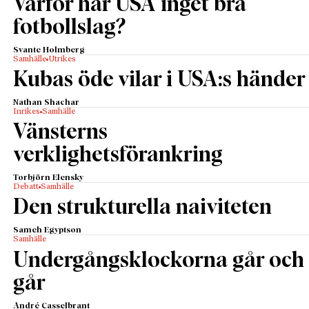
Varför har USA inget bra
fotbollslag?
Svante Holmberg
Samhälle
Utrikes
Kubas öde vilar i USA:s händer
Nathan Shachar
Inrikes
Samhälle
Vänsterns
verklighetsförankring
Torbjörn Elensky
Debatt
Samhälle
Den strukturella naiviteten
Sameh Egyptson
Samhälle
Undergångsklockorna går och
går
André Casselbrant