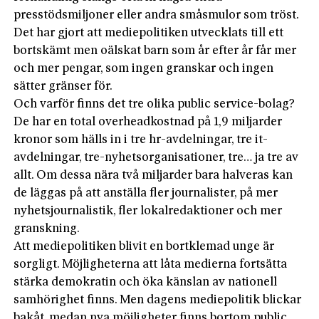
presstödsmiljoner eller andra småsmulor som tröst.
Det har gjort att mediepolitiken utvecklats till ett
bortskämt men oälskat barn som år efter år får mer
och mer pengar, som ingen granskar och ingen
sätter gränser för.
Och varför finns det tre olika public service-bolag?
De har en total overheadkostnad på 1,9 miljarder
kronor som hälls in i tre hr-avdelningar, tre it-
avdelningar, tre-nyhetsorganisationer, tre… ja tre av
allt. Om dessa nära två miljarder bara halveras kan
de läggas på att anställa fler journalister, på mer
nyhetsjournalistik, fler lokalredaktioner och mer
granskning.
Att mediepolitiken blivit en bortklemad unge är
sorgligt. Möjligheterna att låta medierna fortsätta
stärka demokratin och öka känslan av nationell
samhörighet finns. Men dagens mediepolitik blickar
bakåt, medan nya möjligheter finns bortom public