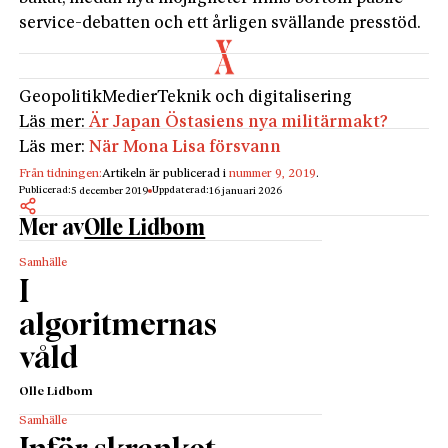
service-debatten och ett årligen svällande presstöd.
Geopolitik
Medier
Teknik och digitalisering
Läs mer:
Är Japan Östasiens nya militärmakt?
Läs mer:
När Mona Lisa försvann
Från tidningen:
Artikeln är publicerad i
nummer 9, 2019
.
Publicerad:
Uppdaterad:
5 december 2019
16 januari 2026
Mer av
Olle Lidbom
Samhälle
I
algoritmernas
våld
Olle Lidbom
Samhälle