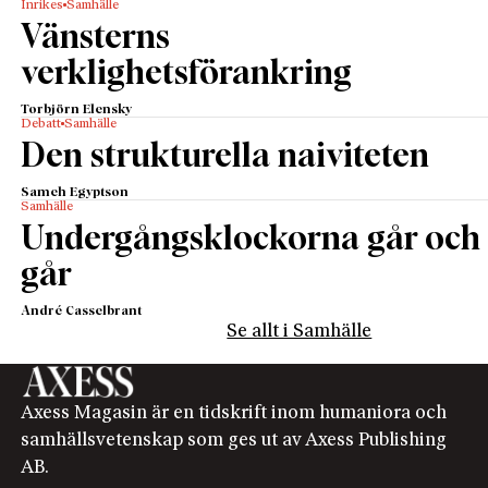
Inrikes
Samhälle
Vänsterns
verklighetsförankring
Torbjörn Elensky
Debatt
Samhälle
Den strukturella naiviteten
Sameh Egyptson
Samhälle
Undergångsklockorna går och
går
André Casselbrant
Se allt i Samhälle
Axess Magasin är en tidskrift inom humaniora och
samhällsvetenskap som ges ut av Axess Publishing
AB.