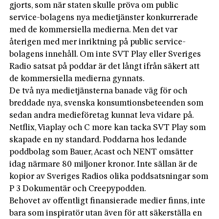
gjorts, som när staten skulle pröva om public
service-bolagens nya medietjänster konkurrerade
med de kommersiella medierna. Men det var
återigen med mer inriktning på public service-
bolagens innehåll. Om inte SVT Play eller Sveriges
Radio satsat på poddar är det långt ifrån säkert att
de kommersiella medierna gynnats.
De två nya medietjänsterna banade väg för och
breddade nya, svenska konsumtionsbeteenden som
sedan andra medieföretag kunnat leva vidare på.
Netflix, Viaplay och C more kan tacka SVT Play som
skapade en ny standard. Poddarna hos ledande
poddbolag som Bauer, Acast och NENT omsätter
idag närmare 80 miljoner kronor. Inte sällan är de
kopior av Sveriges Radios olika poddsatsningar som
P 3 Dokumentär och Creepypodden.
Behovet av offentligt finansierade medier finns, inte
bara som inspiratör utan även för att säkerställa en