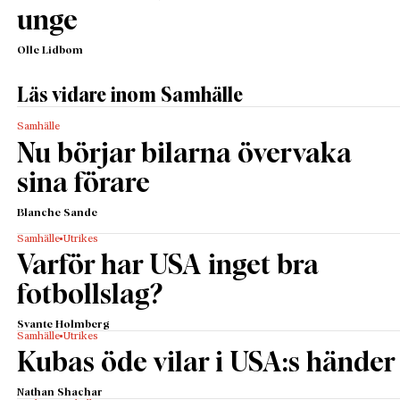
unge
Olle Lidbom
Läs vidare inom Samhälle
Samhälle
Nu börjar bilarna övervaka
sina förare
Blanche Sande
Samhälle
Utrikes
Varför har USA inget bra
fotbollslag?
Svante Holmberg
Samhälle
Utrikes
Kubas öde vilar i USA:s händer
Nathan Shachar