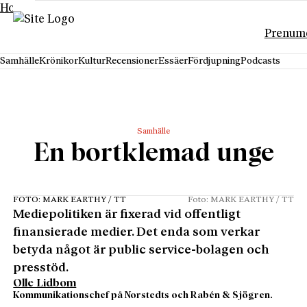
Hoppa till innehåll
Prenum
Samhälle
Krönikor
Kultur
Recensioner
Essäer
Fördjupning
Podcasts
Samhälle
En bortklemad unge
FOTO: MARK EARTHY / TT
Foto: MARK EARTHY / TT
Mediepolitiken är fixerad vid offentligt
finansierade medier. Det enda som verkar
betyda något är public service-bolagen och
presstöd.
Olle Lidbom
Kommunikationschef på Norstedts och Rabén & Sjögren.