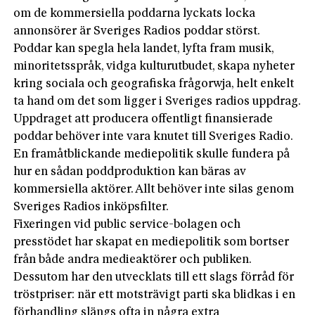
om de kommersiella poddarna lyckats locka
annonsörer är Sveriges Radios poddar störst.
Poddar kan spegla hela landet, lyfta fram musik,
minoritetsspråk, vidga kulturutbudet, skapa nyheter
kring sociala och geografiska frågorwja, helt enkelt
ta hand om det som ligger i Sveriges radios uppdrag.
Uppdraget att producera offentligt finansierade
poddar behöver inte vara knutet till Sveriges Radio.
En framåtblickande mediepolitik skulle fundera på
hur en sådan poddproduktion kan bäras av
kommersiella aktörer. Allt behöver inte silas genom
Sveriges Radios inköpsfilter.
Fixeringen vid public service-bolagen och
presstödet har skapat en mediepolitik som bortser
från både andra medieaktörer och publiken.
Dessutom har den utvecklats till ett slags förråd för
tröstpriser: när ett motsträvigt parti ska blidkas i en
förhandling slängs ofta in några extra