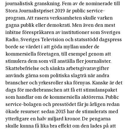
journalistisk granskning. Fem av de nominerade till
Stora Journalistpriset 2019 är public service-
program. Att rasera verksamheten skulle varken
gagna publik eller demokrati. Men även den mest
inbitne förespråkaren av institutioner som Sveriges
Radio, Sveriges Television och statsstödd dagspress
borde se värdet i att göda myllan under de
kommersiella företagen, till exempel genom att
stimulera dem som vill anställa fler journalister.
Skattebefrielse och sänkta arbetsgivaravgifter
används gärna som politiska slagträ när andra
branscher och yrkesroller ska förnyas. Kanske är det
dags för mediebranschen att få ett stimulanspaket
som handlar om de kommersiella aktörerna. Public
service-bolagen och presstödet får ju årligen redan
ökade resurser: sedan 2015 har de stimulerats med
ytterligare en halv miljard kronor. De pengarna
skulle kunna få lika bra effekt om den lades på att