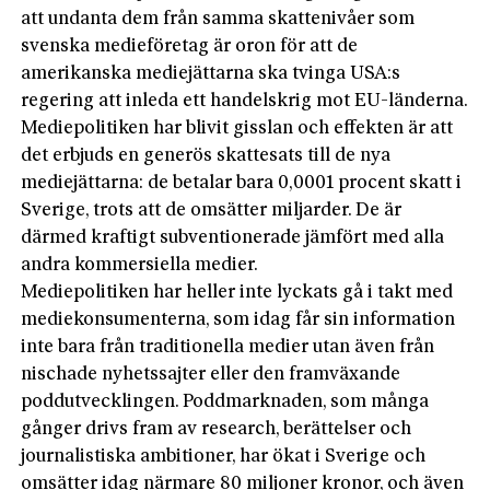
att undanta dem från samma skattenivåer som
svenska medieföretag är oron för att de
amerikanska mediejättarna ska tvinga USA:s
regering att inleda ett handelskrig mot EU-länderna.
Mediepolitiken har blivit gisslan och effekten är att
det erbjuds en generös skattesats till de nya
mediejättarna: de betalar bara 0,0001 procent skatt i
Sverige, trots att de omsätter miljarder. De är
därmed kraftigt subventionerade jämfört med alla
andra kommersiella medier.
Mediepolitiken har heller inte lyckats gå i takt med
mediekonsumenterna, som idag får sin information
inte bara från traditionella medier utan även från
nischade nyhetssajter eller den framväxande
poddutvecklingen. Poddmarknaden, som många
gånger drivs fram av research, berättelser och
journalistiska ambitioner, har ökat i Sverige och
omsätter idag närmare 80 miljoner kronor, och även