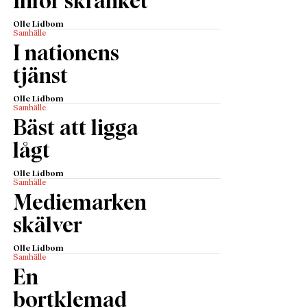
Inför skranket
Olle Lidbom
Samhälle
I nationens
tjänst
Olle Lidbom
Samhälle
Bäst att ligga
lågt
Olle Lidbom
Samhälle
Mediemarken
skälver
Olle Lidbom
Samhälle
En
bortklemad