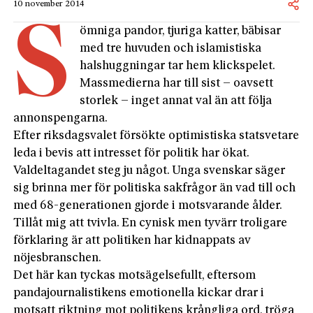
10 november 2014
S
ömniga pandor, tjuriga katter, bäbisar
med tre huvuden och islamistiska
halshuggningar tar hem klickspelet.
Massmedierna har till sist – oavsett
storlek – inget annat val än att följa
annonspengarna.
Efter riksdagsvalet försökte optimistiska statsvetare
leda i bevis att intresset för politik har ökat.
Valdeltagandet steg ju något. Unga svenskar säger
sig brinna mer för politiska sakfrågor än vad till och
med 68-generationen gjorde i motsvarande ålder.
Tillåt mig att tvivla. En cynisk men tyvärr troligare
förklaring är att politiken har kidnappats av
nöjesbranschen.
Det här kan tyckas motsägelsefullt, eftersom
pandajournalistikens emotionella kickar drar i
motsatt riktning mot politikens krångliga ord, tröga