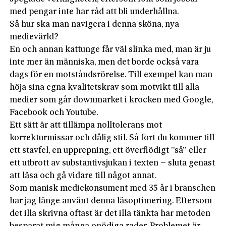
med pengar inte har råd att bli underhållna.
Så hur ska man navigera i denna sköna, nya
medievärld?
En och annan kattunge får väl slinka med, man är ju
inte mer än människa, men det borde också vara
dags för en motståndsrörelse. Till exempel kan man
höja sina egna kvalitetskrav som motvikt till alla
medier som går downmarket i krocken med Google,
Facebook och Youtube.
Ett sätt är att tillämpa nolltolerans mot
korrekturmissar och dålig stil. Så fort du kommer till
ett stavfel, en upprepning, ett överflödigt ”så” eller
ett utbrott av substantivsjukan i texten – sluta genast
att läsa och gå vidare till något annat.
Som manisk mediekonsument med 35 år i branschen
har jag länge använt denna läsoptimering. Eftersom
det illa skrivna oftast är det illa tänkta har metoden