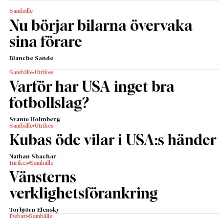
Samhälle
Nu börjar bilarna övervaka
sina förare
Blanche Sande
Samhälle
Utrikes
Varför har USA inget bra
fotbollslag?
Svante Holmberg
Samhälle
Utrikes
Kubas öde vilar i USA:s händer
Nathan Shachar
Inrikes
Samhälle
Vänsterns
verklighetsförankring
Torbjörn Elensky
Debatt
Samhälle