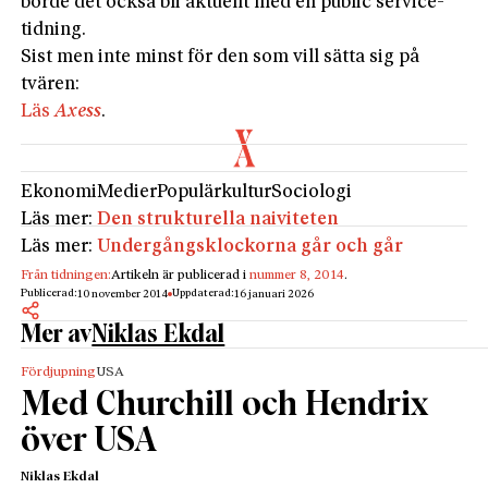
borde det också bli aktuellt med en public service-
tidning.
Sist men inte minst för den som vill sätta sig på
tvären:
Läs
Axess
.
Ekonomi
Medier
Populärkultur
Sociologi
Läs mer:
Den strukturella naiviteten
Läs mer:
Undergångsklockorna går och går
Från tidningen:
Artikeln är publicerad i
nummer 8, 2014
.
Publicerad:
Uppdaterad:
10 november 2014
16 januari 2026
Mer av
Niklas Ekdal
Fördjupning
USA
Med Churchill och Hendrix
över USA
Niklas Ekdal