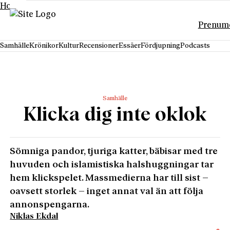
Hoppa till innehåll
Prenum
Samhälle
Krönikor
Kultur
Recensioner
Essäer
Fördjupning
Podcasts
Samhälle
Klicka dig inte oklok
Sömniga pandor, tjuriga katter, bäbisar med tre
huvuden och islamistiska halshuggningar tar
hem klickspelet. Massmedierna har till sist –
oavsett storlek – inget annat val än att följa
annonspengarna.
Niklas Ekdal