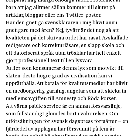
besparat mig många onödiga rader. Problemet är
bara att jag alltmer sällan kommer till slutet på
artiklar, bloggar eller ens Twitter-poster.
Har den gnetiga svenskläraren i mig blivit ännu
gnetigare med åren? Nej, tyvärr är det nog så att
kvaliteten på det skrivna ordet har rasat. Avskaffade
redigerare och korrekturläsare, en slapp skola och
ett datoriserat språk utan trösklar har helt enkelt
gjort professionell text till en lyxvara.
Ju fler som konsumerar denna lyx som motvikt till
skiten, desto högre grad av civilisation kan vi
upprätthålla. Att betala för kvalitetsmedier har blivit
en medborgerlig gärning, ungefär som att skicka in
medlemsavgiften till Amnesty och Röda korset.
Att värna public service är en annan försvarslinje,
som fullständigt glömdes bort i valrörelsen. Om
utförsåkningen för svensk dagspress fortsätter – en
fjärdedel av upplagan har försvunnit på fem år –