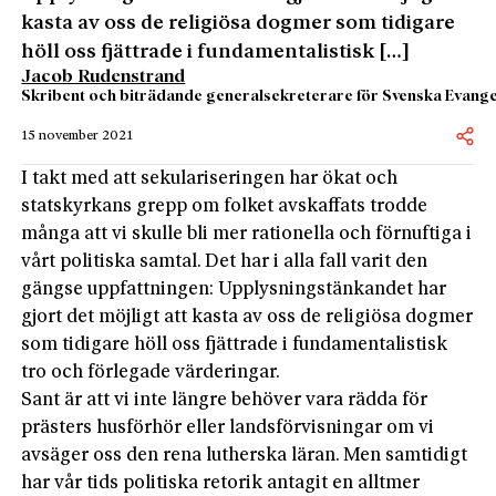
kasta av oss de religiösa dogmer som tidigare
höll oss fjättrade i fundamentalistisk […]
Jacob Rudenstrand
Skribent och biträdande generalsekreterare för Svenska Evangel
15 november 2021
I takt med att sekulariseringen har ökat och
statskyrkans grepp om folket avskaffats trodde
många att vi skulle bli mer rationella och förnuftiga i
vårt politiska samtal. Det har i alla fall varit den
gängse uppfattningen: Upplysningstänkandet har
gjort det möjligt att kasta av oss de religiösa dogmer
som tidigare höll oss fjättrade i fundamentalistisk
tro och förlegade värderingar.
Sant är att vi inte längre behöver vara rädda för
prästers husförhör eller landsförvisningar om vi
avsäger oss den rena lutherska läran. Men samtidigt
har vår tids politiska retorik antagit en alltmer