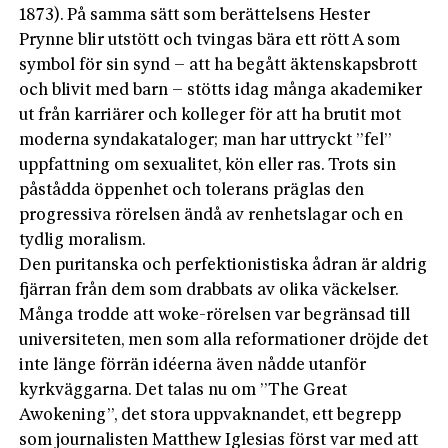
1873). På samma sätt som berättelsens Hester
Prynne blir utstött och tvingas bära ett rött A som
symbol för sin synd – att ha begått äktenskapsbrott
och blivit med barn – stötts idag många akademiker
ut från karriärer och kolleger för att ha brutit mot
moderna syndakataloger; man har uttryckt ”fel”
uppfattning om sexualitet, kön eller ras. Trots sin
påstådda öppenhet och tolerans präglas den
progressiva rörelsen ändå av renhetslagar och en
tydlig moralism.
Den puritanska och perfektionistiska ådran är aldrig
fjärran från dem som drabbats av olika väckelser.
Många trodde att woke-rörelsen var begränsad till
universiteten, men som alla reformationer dröjde det
inte länge förrän idéerna även nådde utanför
kyrkväggarna. Det talas nu om ”The Great
Awokening”, det stora uppvaknandet, ett begrepp
som journalisten Matthew Iglesias först var med att