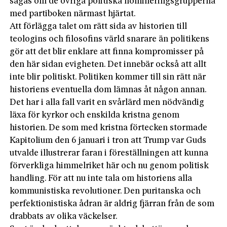
sägas om de övriga politiska nomineringsgrupperna
med partiboken närmast hjärtat.
Att förlägga talet om rätt sida av hi­storien till
teologins och filosofins värld snarare än politikens
gör att det blir enklare att finna kompromisser på
den här sidan evigheten. Det innebär också att allt
inte blir politiskt. Politiken kommer till sin rätt när
historiens eventuella dom lämnas åt någon annan.
Det har i alla fall varit en svårlärd men nödvändig
läxa för kyrkor och enskilda kristna genom
historien. De som med kristna förtecken stormade
Kapitolium den 6 januari i tron att Trump var Guds
utvalde illustrerar faran i föreställningen att kunna
förverkliga himmelriket här och nu genom politisk
handling. För att nu inte tala om historiens alla
kommunistiska revolutioner. Den puritanska och
perfektionistiska ådran är aldrig fjär­ran från de som
drabbats av olika väckelser.