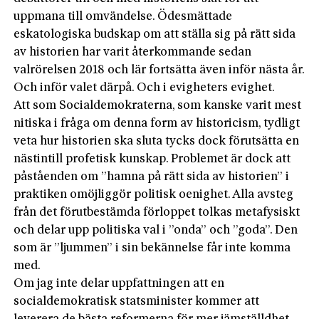
uppmana till omvändelse. Ödesmättade
eskatologiska budskap om att ställa sig på rätt sida
av historien har varit återkommande sedan
valrörelsen 2018 och lär fortsätta även inför nästa år.
Och inför valet därpå. Och i evigheters evighet.
Att som Socialdemokraterna, som kanske varit mest
nitiska i fråga om denna form av historicism, tydligt
veta hur hi­storien ska sluta tycks dock förutsätta en
nästintill profetisk kunskap. Problemet är dock att
påståenden om ”hamna på rätt sida av historien” i
praktiken omöjliggör politisk oenighet. Alla avsteg
från det förutbestämda förloppet tolkas metafysiskt
och delar upp politiska val i ”onda” och ”goda”. Den
som är ”ljummen” i sin bekännelse får inte komma
med.
Om jag inte delar uppfattningen att en
socialdemokratisk statsminister kommer att