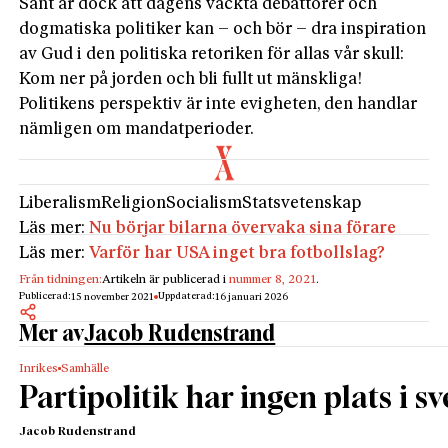
Sant är dock att dagens väckta debattörer och
dogmatiska politiker kan – och bör – dra inspiration
av Gud i den politiska retoriken för allas vår skull:
Kom ner på jorden och bli fullt ut mänskliga!
Politikens perspektiv är inte evigheten, den handlar
nämligen om mandatperioder.
Liberalism
Religion
Socialism
Statsvetenskap
Läs mer:
Nu börjar bilarna övervaka sina förare
Läs mer:
Varför har USA inget bra fotbollslag?
Från tidningen:
Artikeln är publicerad i
nummer 8, 2021
.
Publicerad:
Uppdaterad:
15 november 2021
16 januari 2026
Mer av
Jacob Rudenstrand
Inrikes
Samhälle
Partipolitik har ingen plats i 
Jacob Rudenstrand