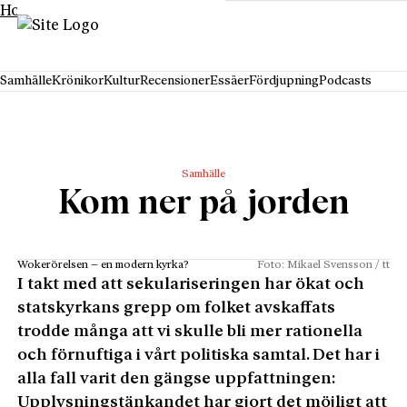
Hoppa till innehåll
Samhälle
Krönikor
Kultur
Recensioner
Essäer
Fördjupning
Podcasts
Samhälle
Kom ner på jorden
Wokerörelsen – en modern kyrka?
Foto: Mikael Svensson / tt
I takt med att sekulariseringen har ökat och
statskyrkans grepp om folket avskaffats
trodde många att vi skulle bli mer rationella
och förnuftiga i vårt politiska samtal. Det har i
alla fall varit den gängse uppfattningen:
Upplysningstänkandet har gjort det möjligt att