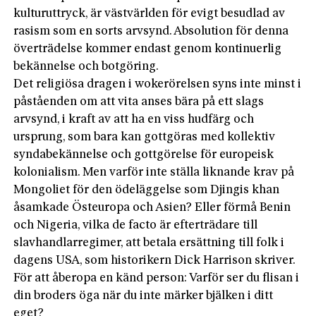
kulturuttryck, är västvärlden för evigt besudlad av
rasism som en sorts arvsynd. Absolution för denna
överträdelse kommer endast genom kontinuerlig
bekännelse och botgöring.
Det religiösa dragen i wokerörelsen syns inte minst i
påståenden om att vita anses bära på ett slags
arvsynd, i kraft av att ha en viss hudfärg och
ursprung, som bara kan gottgöras med kollektiv
syndabekännelse och gottgörelse för europeisk
kolonialism. Men varför inte ställa liknande krav på
Mongoliet för den ödeläggelse som Djingis khan
åsamkade Östeuropa och Asien? Eller förmå Benin
och Nigeria, vilka de facto är efterträdare till
slavhandlarregimer, att betala ersättning till folk i
dagens USA, som historikern Dick Harrison skriver.
För att åberopa en känd person: Varför ser du flisan i
din broders öga när du inte märker bjälken i ditt
eget?