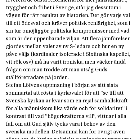
leverera de bästa reformerna för mer jämställdhet,
trygghet och frihet i Sverige, står jag dessutom i
vägen för rätt resultat av historien. Det gör varje val
till ett ödesval och kräver politisk renlärighet, som i
sin tur omöjliggör politiska kompromisser med vad
som är den uppenbarade viljan. Att flera jämförelser
gjordes mellan valet av ny S-ledare och hur en ny
påve väljs (kardinaler, isolerade i Sixtinska kapellet,
vit rök osv) må ha varit ironiska, men väcker ändå
frågan om man trodde att man utsåg Guds
ställföreträdare på jorden.
Stefan Löfvens uppmaning i början av sitt sista
sommartal att rösta i kyrkovalet för att ”se till att
Svenska kyrkan är kvar som en rejäl samhällskraft
för alla människors lika värde och för solidaritet” i
kontrast till vad ”högerkrafterna vill”, vittnar i alla
fall om att Gud själv tycks vara i behov av den
svenska modellen. Detsamma kan för övrigt även