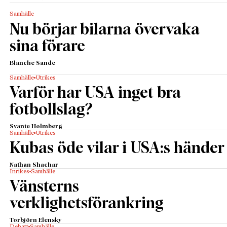
Samhälle
Nu börjar bilarna övervaka
sina förare
Blanche Sande
Samhälle
Utrikes
Varför har USA inget bra
fotbollslag?
Svante Holmberg
Samhälle
Utrikes
Kubas öde vilar i USA:s händer
Nathan Shachar
Inrikes
Samhälle
Vänsterns
verklighetsförankring
Torbjörn Elensky
Debatt
Samhälle