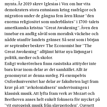
mynta. År 2019 skrev Iglesias i Vox om hur vita
demokraters stora entusiasm kring rasfrågor och
migration under de gångna fem åren liknar ”den
enorma religiositet som underblåstes” i 1700-talets
amerikanska kristna ”Great Awakening”. Även den
innebar en andlig såväl som moralisk väckelse och
nådde utanför landets gränser. Så sent som i början
av september beskrev The Economist hur ”The
Great Awokening” alltjämt hittar nya lärjungar i
politik, medier och skolor.
Enligt wokerörelsen finns rasistiska attityder inte
bara kvar inom delar av det samhället. Allt är
genomsyrat av denna surdeg. På exempelvis
Oxforduniversitet har delar av fakulteten lagt fram
krav på att ”avkolonialisera” undervisningen i
klassisk musik. Att lyfta fram verk av Mozart och
Beethoven anses helt enkelt fokusera för mycket på
”vit europeisk musik från slavperioden”. Oavsett