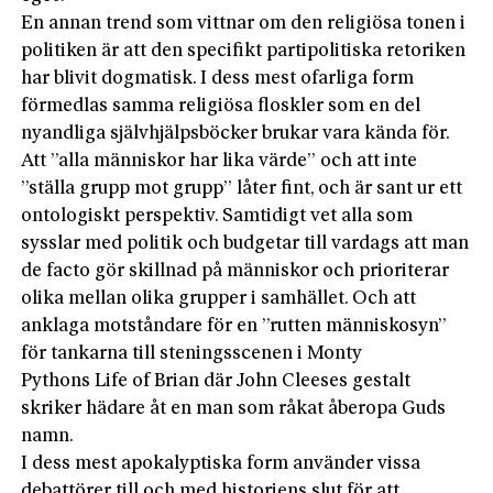
En annan trend som vittnar om den religiösa tonen i
politiken är att den specifikt partipolitiska retoriken
har blivit dogmatisk. I dess mest ofarliga form
förmedlas samma religiösa floskler som en del
nyandliga självhjälpsböcker brukar vara kända för.
Att ”alla människor har lika värde” och att inte
”ställa grupp mot grupp” låter fint, och är sant ur ett
ontologiskt perspektiv. Samtidigt vet alla som
sysslar med politik och budgetar till vardags att man
de facto gör skillnad på människor och prioriterar
olika mellan olika grupper i samhället. Och att
anklaga motståndare för en ”rutten människosyn”
för tankarna till steningsscenen i Monty
Pythons Life of Brian där John Cleeses gestalt
skriker hädare åt en man som råkat åberopa Guds
namn.
I dess mest apokalyptiska form använder vissa
debattörer till och med historiens­ slut för att