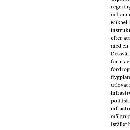
regering
miljömi
Mikael 
instrukt
efter at
med en 
Dessvärr
form av
fördröj
flygplat
utlovat
infrastr
politis
infrastr
målgru
Istället