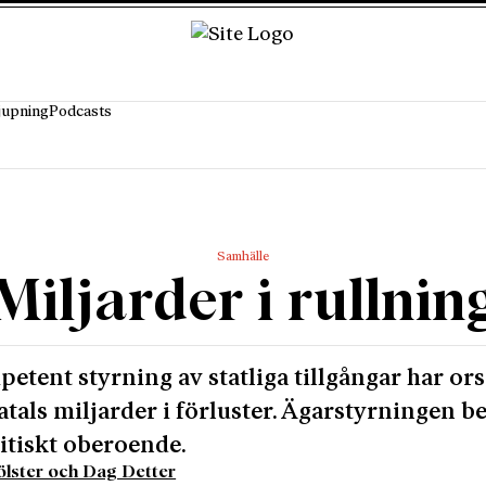
jupning
Podcasts
Samhälle
Miljarder i rullnin
etent styrning av statliga tillgångar har or
tals miljarder i förluster. Ägarstyrningen b
litiskt oberoende.
ölster och Dag Detter