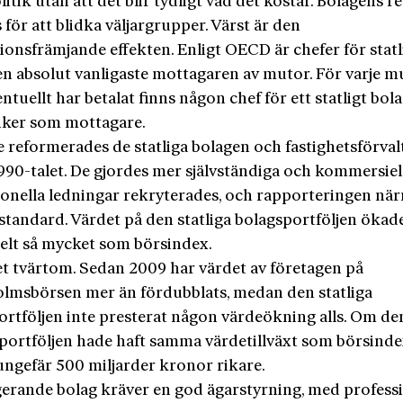
litik utan att det blir tydligt vad det kostar. Bolagens r
för att blidka väljargrupper. Värst är den
ionsfrämjande effekten. Enligt OECD är chefer för statl
en absolut vanligaste mottagaren av mutor. För varje 
entuellt har betalat finns någon chef för ett statligt bola
tiker som mottagare.
e reformerades de statliga bolagen och fastighetsförva
990-talet. De gjordes mer självständiga och kommersiell
ionella ledningar rekryterades, och rapporteringen nä
sstandard. Värdet på den statliga bolagsportföljen ökad
elt så mycket som börsindex.
et tvärtom. Sedan 2009 har värdet av företagen på
lmsbörsen mer än fördubblats, medan den statliga
ortföljen inte presterat någon värdeökning alls. Om de
a portföljen hade haft samma värdetillväxt som börsind
 ungefär 500 miljarder kronor rikare.
gerande bolag kräver en god ägarstyrning, med professi