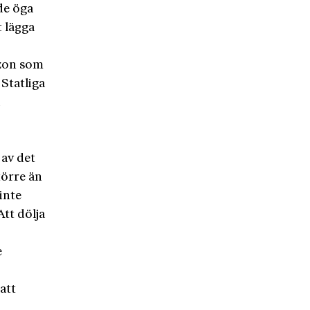
de öga
t lägga
åzon som
 Statliga
a
 av det
törre än
inte
Att dölja
e
att