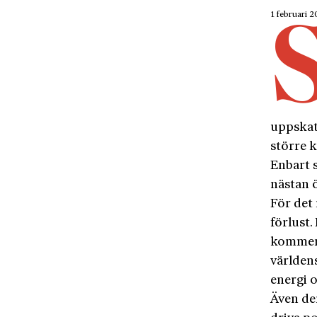
1 februari 
uppskat
större k
Enbart 
nästan ö
För det 
förlust.
kommersi
världens
energi 
Även de