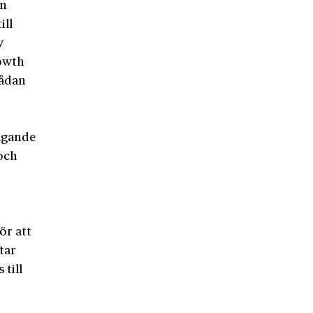
ån
ill
w
owth
sådan
 ägande
 och
ör att
tar
 till