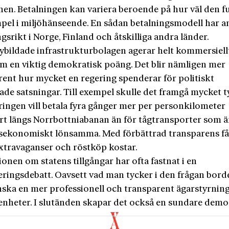
nen. Betalningen kan variera beroende på hur väl den f
empel i miljöhänseende. En sådan betalningsmodell har a
srikt i Norge, Finland och åtskilliga andra länder.
nybildade infrastrukturbolagen agerar helt kommersiell
m en viktig demokratisk poäng. Det blir nämligen mer
rent hur mycket en regering spenderar för politiskt
de satsningar. Till exempel skulle det framgå mycket t
ringen vill betala fyra gånger mer per personkilometer
rt längs Norrbottniabanan än för tågtransporter som ä
sekonomiskt lönsamma. Med förbättrad transparens får
extravaganser och röstköp kostar.
onen om statens tillgångar har ofta fastnat i en
eringsdebatt. Oavsett vad man tycker i den frågan bord
önska en mer professionell och transparent ägarstyrning
nheter. I slutänden skapar det också en sundare demo