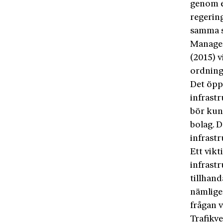
genom e
regering
samma s
Managem
(2015) v
ordning 
Det öppn
infrastr
bör kunn
bolag. D
infrast
Ett vikt
infrastr
tillhand
nämligen
frågan 
Trafikv