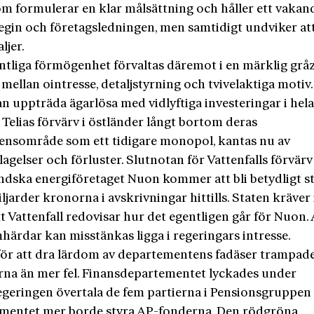
om formulerar en klar målsättning och håller ett vakan
tegin och företagsledningen, men samtidigt undviker at
aljer.
entliga förmögenhet förvaltas däremot i en märklig gr
mellan ointresse, detaljstyrning och tvivelaktiga motiv.
n uppträda ägarlösa med vidlyftiga investeringar i hel
 Telias förvärv i östländer långt bortom deras
nsområde som ett tidigare monopol, kantas nu av
gelser och förluster. Slutnotan för Vattenfalls förvärv
ndska energiföretaget Nuon kommer att bli betydligt s
ljarder kronorna i avskrivningar hittills. Staten kräver 
tt Vattenfall redovisar hur det egentligen går för Nuon. 
härdar kan misstänkas ligga i regeringars intresse.
t för att dra lärdom av departementens fadäser trampad
erna än mer fel. Finansdepartementet lyckades under
regeringen övertala de fem partierna i Pensionsgruppen 
mentet mer borde styra AP-fonderna. Den rödgröna