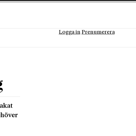
Logga in
Prenumerera
g
sakat
ehöver