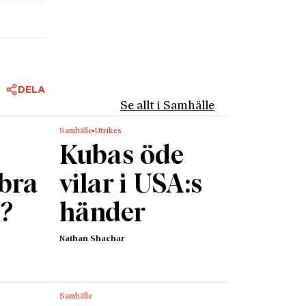
DELA
Se allt i Samhälle
Samhälle
Utrikes
Kubas öde
 bra
vilar i USA:s
g?
händer
Nathan Shachar
Samhälle