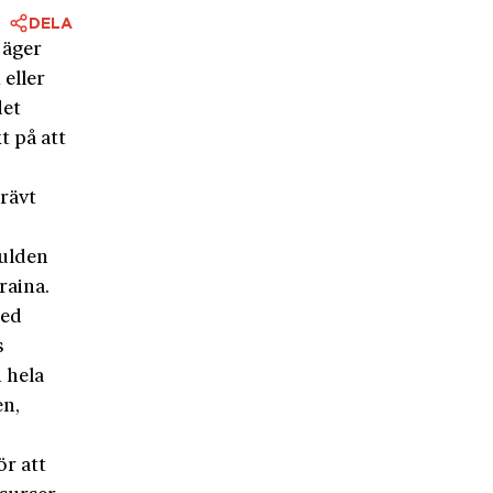
DELA
 äger
 eller
det
t på att
rävt
kulden
raina.
med
s
n hela
en,
ör att