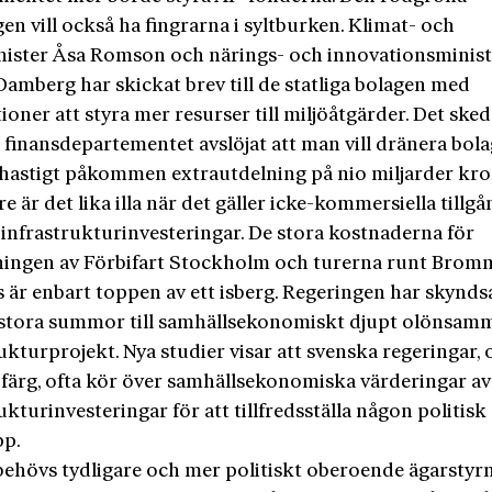
en vill också ha fingrarna i syltburken. Klimat- och
nister Åsa Romson och närings- och innovationsminist
Damberg har skickat brev till de statliga bolagen med
ioner att styra mer resurser till miljöåtgärder. Det ske
t finansdepartementet avslöjat att man vill dränera bol
hastigt påkommen extrautdelning på nio miljarder kro
e är det lika illa när det gäller icke-kommersiella tillgå
 infrastrukturinvesteringar. De stora kostnaderna för
ningen av Förbifart Stockholm och turerna runt Brom
s är enbart toppen av ett isberg. Regeringen har skynd
 stora summor till samhällsekonomiskt djupt olönsam
ukturprojekt. Nya studier visar att svenska regeringar, 
k färg, ofta kör över samhällsekonomiska värderingar av
ukturinvesteringar för att tillfredsställa någon politisk
pp.
 behövs tydligare och mer politiskt oberoende ägarstyr