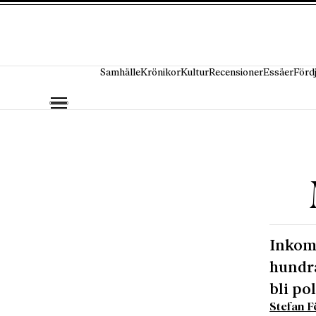
Hoppa till innehåll
Samhälle
Krönikor
Kultur
Recensioner
Essäer
Förd
Inkomp
hundra
bli po
Stefan F