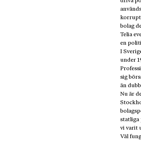
driva po
används 
korrupt
bolag d
Telia ev
en poli
I Sverig
under 1
Profess
sig bör
än dubb
Nu är d
Stockho
bolagsp
statlig
vi varit
Väl fun