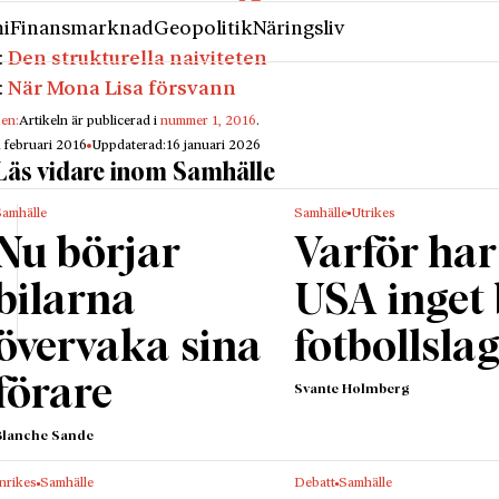
i
Finansmarknad
Geopolitik
Näringsliv
:
Den strukturella naiviteten
:
När Mona Lisa försvann
gen:
Artikeln är publicerad i
nummer 1, 2016
.
1 februari 2016
Uppdaterad:
16 januari 2026
Läs vidare inom Samhälle
Samhälle
Samhälle
Utrikes
Nu börjar
Varför har
bilarna
USA inget
övervaka sina
fotbollsla
förare
Svante Holmberg
Blanche Sande
nrikes
Samhälle
Debatt
Samhälle