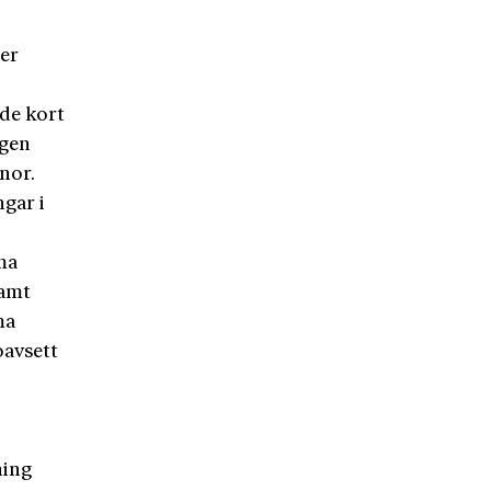
er
dde kort
agen
nor.
ngar i
ma
samt
ma
oavsett
ning