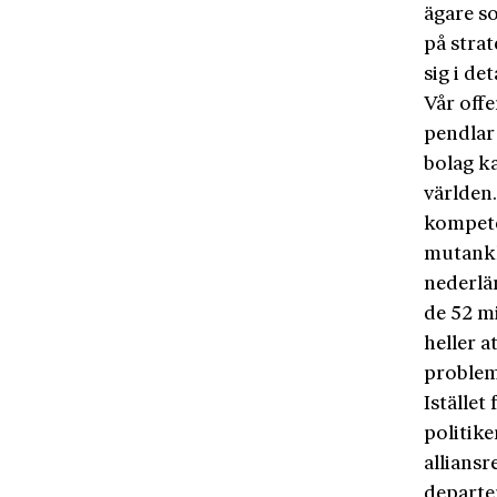
ägare s
på stra
sig i det
Vår off
pendlar 
bolag ka
världen.
kompete
mutankla
nederlä
de 52 mi
heller a
problem
Iställe
politik
allians
departe