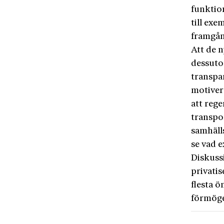
funktio
till ex
framgång
Att de 
dessuto
transpa
motivera
att rege
transpo
samhäll
se vad 
Diskussi
privatis
flesta 
förmöge