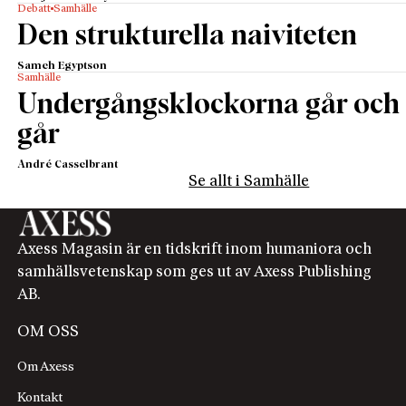
Debatt
Samhälle
Den strukturella naiviteten
Sameh Egyptson
Samhälle
Undergångsklockorna går och
går
André Casselbrant
Se allt i Samhälle
Axess Magasin är en tidskrift inom humaniora och
samhällsvetenskap som ges ut av Axess Publishing
AB.
OM OSS
Om Axess
Kontakt