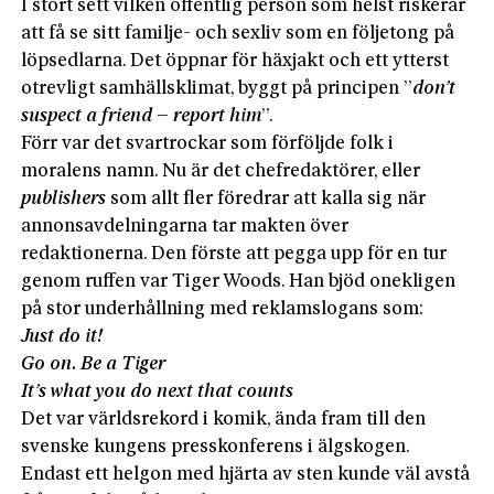
I stort sett vilken offentlig person som helst riskerar
att få se sitt familje- och sexliv som en följetong på
löpsedlarna. Det öppnar för häxjakt och ett ytterst
otrevligt samhällsklimat, byggt på principen ”
don’t
suspect a friend – report him
”.
Förr var det svartrockar som förföljde folk i
moralens namn. Nu är det chefredaktörer, eller
publishers
som allt fler föredrar att kalla sig när
annonsavdelningarna tar makten över
redaktionerna. Den förste att pegga upp för en tur
genom ruffen var Tiger Woods. Han bjöd onekligen
på stor underhållning med reklamslogans som:
Just do it!
Go on. Be a Tiger
It’s what you do next that counts
Det var världsrekord i komik, ända fram till den
svenske kungens presskonferens i älgskogen.
Endast ett helgon med hjärta av sten kunde väl avstå