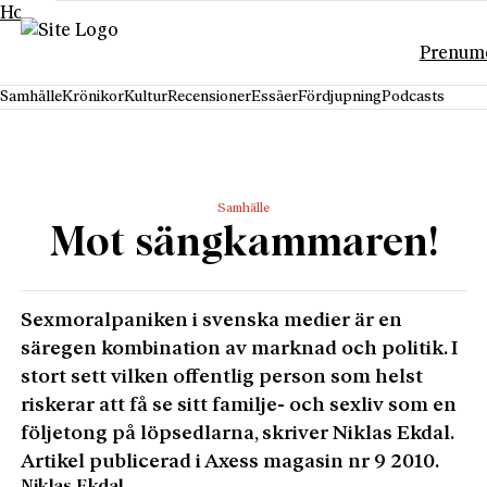
Hoppa till innehåll
Prenum
Samhälle
Krönikor
Kultur
Recensioner
Essäer
Fördjupning
Podcasts
Samhälle
Mot sängkammaren!
Sexmoralpaniken i svenska medier är en
säregen kombination av marknad och politik. I
stort sett vilken offentlig person som helst
riskerar att få se sitt familje- och sexliv som en
följetong på löpsedlarna, skriver Niklas Ekdal.
Artikel publicerad i Axess magasin nr 9 2010.
Niklas Ekdal