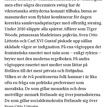
men efter några decenniers swing har de
viktorianska attityderna kommit tillbaka, burna av
massmedier som flyhänt kombinerar för dagen
korrekta samlevnadsprinciper med offentlig stening.
Under 2010 släppte alla spärrar. Affärer som Tiger
Woods, prinsessan Madeleines pojkvän, Sven Otto
Littorin och Carl XVI Gustaf piskade upp sällan
skådade vågor av indignation. På ena vågtoppen det
feministiska raseriet mot män som – enligt rykten –
bryter mot den moderna regelboken. På andra
vågtoppen raseriet mot medier som lättar på
förlåten till det mest privata och förbjudna.
Vilken av de två positionerna folk hamnar i är lika
ofta en fråga om politiska preferenser som
moraliska. De som gillar monarkin och dess
motvillige monark förfasade sig över journalisterna.
De som gillar socialdemokratin förfasade sig över
Sven Otto Littorin.