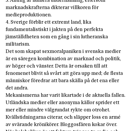
3. Allting är numera underhållning, eftersom
marknadskrafterna dikterar villkoren för
medieproduktionen.
4. Sverige förblir ett extremt land, lika
fundamentalistiskt i jakten på den perfekta
jämställdheten som en gång i sin lutheranska
militarism.
Det som skapat sexmoralpaniken i svenska medier
är en säregen kombination av marknad och politik,
av höger och vänster. Detta är orsaken till att
fenomenet blivit så svårt att göra upp med; de flesta
människor föredrar att bara skälla på det ena eller
det andra.
Mekanismerna har varit likartade i de aktuella fallen.
Utländska medier eller anonyma källor sprider ett
mer eller mindre välgrundat rykte om otrohet.
Kvällstidningarna citerar, och släpper loss en armé
av svärande krönikörer. Bloggosfären kokar över.