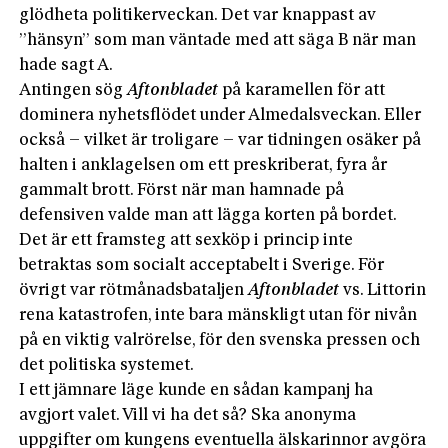
glödheta politikerveckan. Det var knappast av
”hänsyn” som man väntade med att säga B när man
hade sagt A.
Antingen sög
Aftonbladet
på karamellen för att
dominera nyhetsflödet under Almedalsveckan. Eller
också – vilket är troligare – var tidningen osäker på
halten i anklagelsen om ett preskriberat, fyra år
gammalt brott. Först när man hamnade på
defensiven valde man att lägga korten på bordet.
Det är ett framsteg att sexköp i princip inte
betraktas som socialt acceptabelt i Sverige. För
övrigt var rötmånadsbataljen
Aftonbladet
vs. Littorin
rena katastrofen, inte bara mänskligt utan för nivån
på en viktig valrörelse, för den svenska pressen och
det politiska systemet.
I ett jämnare läge kunde en sådan kampanj ha
avgjort valet. Vill vi ha det så? Ska anonyma
uppgifter om kungens eventuella älskarinnor avgöra