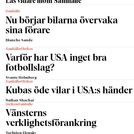
Läs vidare inom Samhälle
Samhälle
Nu börjar bilarna övervaka
sina förare
Blanche Sande
Samhälle
Utrikes
Varför har USA inget bra
fotbollslag?
Svante Holmberg
Samhälle
Utrikes
Kubas öde vilar i USA:s händer
Nathan Shachar
Inrikes
Samhälle
Vänsterns
verklighetsförankring
Torbjörn Elensky