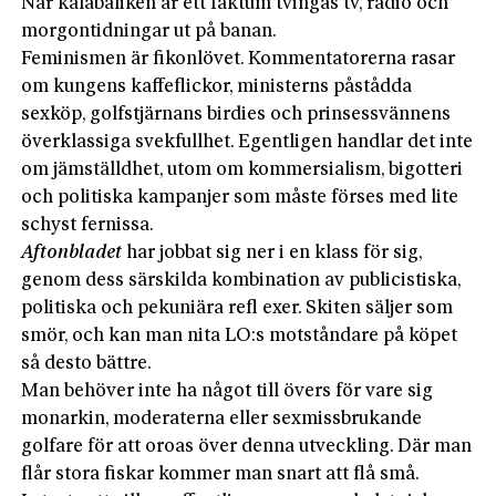
När kalabaliken är ett faktum tvingas tv, radio och
morgontidningar ut på banan.
Feminismen är fikonlövet. Kommentatorerna rasar
om kungens kaffeflickor, ministerns påstådda
sexköp, golfstjärnans birdies och prinsessvännens
överklassiga svekfullhet. Egentligen handlar det inte
om jämställdhet, utom om kommersialism, bigotteri
och politiska kampanjer som måste förses med lite
schyst fernissa.
Aftonbladet
har jobbat sig ner i en klass för sig,
genom dess särskilda kombination av publicistiska,
politiska och pekuniära refl exer. Skiten säljer som
smör, och kan man nita LO:s motståndare på köpet
så desto bättre.
Man behöver inte ha något till övers för vare sig
monarkin, moderaterna eller sexmissbrukande
golfare för att oroas över denna utveckling. Där man
flår stora fiskar kommer man snart att flå små.