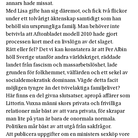
annars hade missat.
Med Lisa gifte han sig däremot, och fick två flickor
under ett tolvårigt äktenskap samtidigt som han
behöll sin ursprungliga familj. Man behöver inte
betvivla att Aftonbladet modell 2010 hade gjort
processen kort med en livslögn av det slaget.
Rätt eller fel? Det vi kan konstatera är att Per Albin
höll Sverige utanför andra världskriget, räddade
landet från fascism och massarbetslöshet, lade
grunden för folkhemmet, välfärden och ett sekel av
socialdemokratisk dominans. Vägde detta facit
möjligen tyngre än det tvivelaktiga familjelivet?
Här finns en del givna slutsatser, apropå affärer som
Littorin. Vuxna männi skors privata och frivilliga
relationer mår bäst av att vara privata, för skrapar
man lite på ytan är bara de onormala normala.
Politiken mår bäst av att utgå från sakfrågor.
Att publicera uppgifter om en ministers sexköp vore