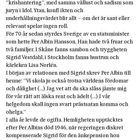
”krishantering”, med samma vällust och sadism som
juryn i Idol. Ytan, konfl ikten och
underhållningsvärdet blir allt – om det är sant eller
relevant spelar ingen roll.
För 70 år sedan styrdes Sverige av en statsminister
som hette Per Albin Hansson. Han hade två fruar och
två familjer. I Skåne fanns sambon och tryggheten
Sigrid Vestdahl, i Stockholm fanns hustrun och
kärleken Lisa Norlén.
I början av relationen med Sigrid skrev Per Albin till
henne: ”Vi skola ju också trotsa världens fördomar
och dålighet (…) Jag vet att du ska slåss jämte mig
för vår rätt att älska rent och ädelt (…) I vår
helgedom skall ingen svart prästsatan komma och
ohelga.”
I alla år levde de ogifta. Hemligheten upptäcktes
efter Per Albins död 1946, när regeringen diskret
kompenserade Sigrid för den änkepension hon