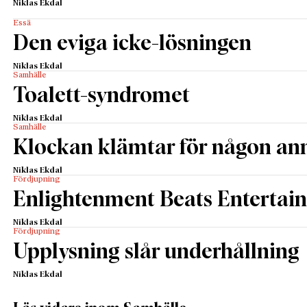
Niklas Ekdal
Essä
Den eviga icke-lösningen
Niklas Ekdal
Samhälle
Toalett-syndromet
Niklas Ekdal
Samhälle
Klockan klämtar för någon an
Niklas Ekdal
Fördjupning
Enlightenment Beats Entertai
Niklas Ekdal
Fördjupning
Upplysning slår underhållning
Niklas Ekdal