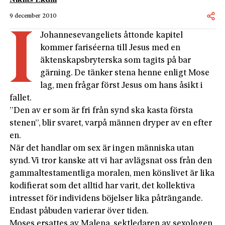
9 december 2010
I
Johannesevangeliets åttonde kapitel
kommer fariséerna till Jesus med en
äktenskapsbryterska som tagits på bar
gärning. De tänker stena henne enligt Mose
lag, men frågar först Jesus om hans åsikt i
fallet.
”Den av er som är fri från synd ska kasta första
stenen”, blir svaret, varpå männen dryper av en efter
en.
När det handlar om sex är ingen människa utan
synd. Vi tror kanske att vi har avlägsnat oss från den
gammaltestamentliga moralen, men könslivet är lika
kodifierat som det alltid har varit, det kollektiva
intresset för individens böjelser lika påträngande.
Endast påbuden varierar över tiden.
Moses ersattes av Malena, sektledaren av sexologen,