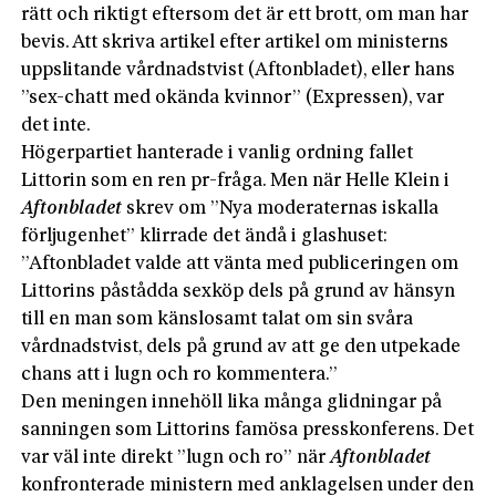
rätt och riktigt eftersom det är ett brott, om man har
bevis. Att skriva artikel efter artikel om ministerns
uppslitande vårdnadstvist (Aftonbladet), eller hans
”sex-chatt med okända kvinnor” (Expressen), var
det inte.
Högerpartiet hanterade i vanlig ordning fallet
Littorin som en ren pr-fråga. Men när Helle Klein i
Aftonbladet
skrev om ”Nya moderaternas iskalla
förljugenhet” klirrade det ändå i glashuset:
”Aftonbladet valde att vänta med publiceringen om
Littorins påstådda sexköp dels på grund av hänsyn
till en man som känslosamt talat om sin svåra
vårdnadstvist, dels på grund av att ge den utpekade
chans att i lugn och ro kommentera.”
Den meningen innehöll lika många glidningar på
sanningen som Littorins famösa presskonferens. Det
var väl inte direkt ”lugn och ro” när
Aftonbladet
konfronterade ministern med anklagelsen under den