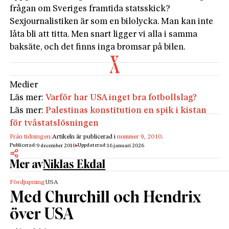
frågan om Sveriges framtida statsskick?
Sexjournalistiken är som en bilolycka. Man kan inte
låta bli att titta. Men snart ligger vi alla i samma
baksäte, och det finns inga bromsar på bilen.
Medier
Läs mer:
Varför har USA inget bra fotbollslag?
Läs mer:
Palestinas konstitution en spik i kistan
för tvåstatslösningen
Från tidningen:
Artikeln är publicerad i
nummer 9, 2010
.
Publicerad:
Uppdaterad:
9 december 2010
16 januari 2026
Mer av
Niklas Ekdal
Fördjupning
USA
Med Churchill och Hendrix
över USA