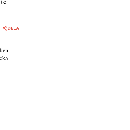
nte
DELA
ben. 
cka 