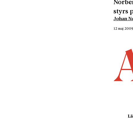
Norber
styrs p
Johan No
12 maj 200