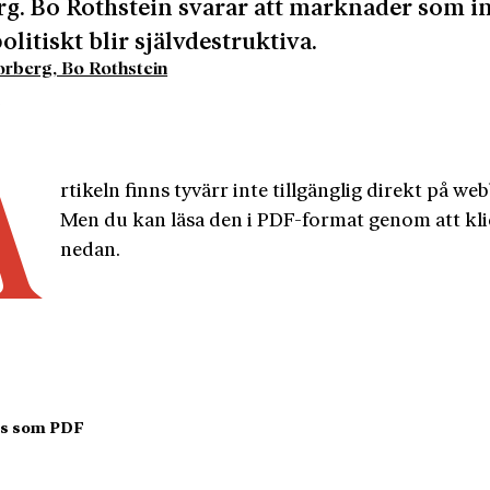
g. Bo Rothstein svarar att marknader som i
olitiskt blir självdestruktiva.
rberg, Bo Rothstein
9
A
rtikeln finns tyvärr inte tillgänglig direkt på web
Men du kan läsa den i PDF-format genom att kli
nedan.
				Läs som PDF				