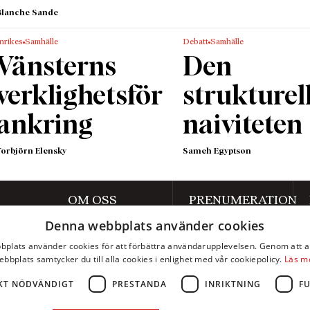
Blanche Sande
nrikes
Samhälle
Debatt
Samhälle
Vänsterns
Den
verklighetsför
strukturel
ankring
naiviteten
Torbjörn Elensky
Sameh Egyptson
OM OSS
PRENUMERATION
Denna webbplats använder cookies
Om Axess
Prenumerera
plats använder cookies för att förbättra användarupplevelsen. Genom att 
Kontakt
Mina sidor
ebbplats samtycker du till alla cookies i enlighet med vår cookiepolicy.
Läs m
Annonsera
KT NÖDVÄNDIGT
PRESTANDA
INRIKTNING
F
Integritetspolicy