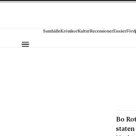
Hoppa till innehåll
Samhälle
Krönikor
Kultur
Recensioner
Essäer
Förd
Bo Rot
staten