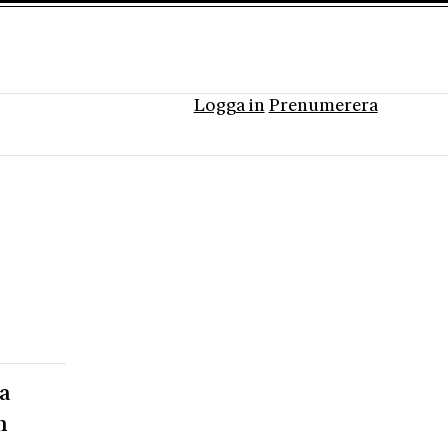
Logga in
Prenumerera
a
n