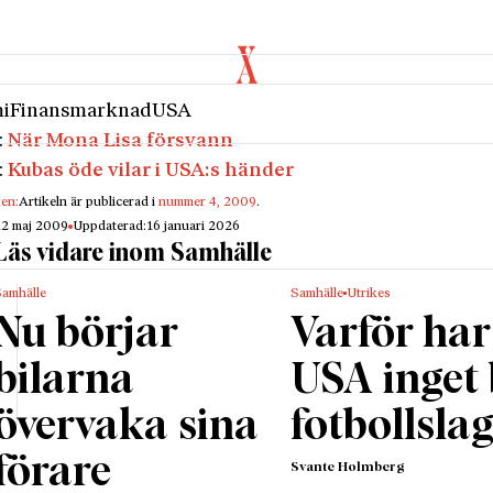
i
Finansmarknad
USA
:
När Mona Lisa försvann
:
Kubas öde vilar i USA:s händer
gen:
Artikeln är publicerad i
nummer 4, 2009
.
12 maj 2009
Uppdaterad:
16 januari 2026
Läs vidare inom Samhälle
Samhälle
Samhälle
Utrikes
Nu börjar
Varför har
bilarna
USA inget
övervaka sina
fotbollsla
förare
Svante Holmberg