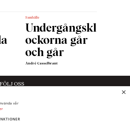
Samhälle
Undergångskl
la
ockorna går
och går
André Casselbrant
FÖLJ OSS
×
Facebook
använda vår
Instagram
er
X
UNKTIONER
LinkedIn