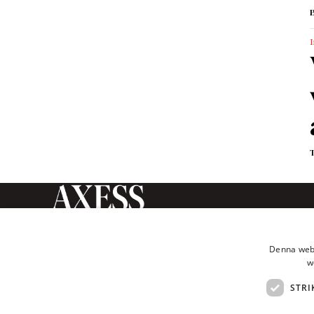
I
Axess Magasin är en tidskrift
inom humaniora och
Denna webb
samhällsvetenskap som ges ut av
w
Axess Publishing AB.
STRI