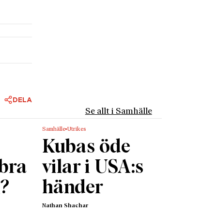
DELA
Se allt i Samhälle
Samhälle
Utrikes
Kubas öde
 bra
vilar i USA:s
g?
händer
Nathan Shachar