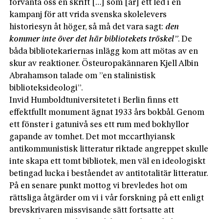
förvänta oss en skrift […] som [är] ett led i en
kampanj för att vrida svenska skolelevers
historiesyn åt höger, så må det vara sagt:
den
kommer inte över det här biblio­tekets tröskel”
. De
båda bibliotekariernas inlägg kom att mötas av en
skur av reaktioner. Östeuropakännaren Kjell Albin
Abrahamson talade om ”en stalinistisk
biblioteksideologi”.
Invid Humboldtuniversitetet i Berlin finns ett
effektfullt monument ägnat 1933 års bokbål. Genom
ett fönster i gatunivå ses ett rum med bokhyllor
gapande av tomhet. Det mot mccarthyiansk
antikommunistisk litteratur riktade angreppet skulle
inte skapa ett tomt bibliotek, men väl en ideologiskt
betingad lucka i beståendet av antitotalitär litteratur.
På en senare punkt mottog vi brevledes hot om
rättsliga åtgärder om vi i vår forskning på ett enligt
brevskrivaren missvisande sätt fortsatte att