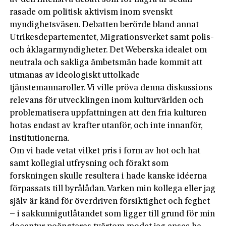
rasade om politisk aktivism inom svenskt
myndighetsväsen. Debatten berörde bland annat
Utrikesdepartementet, Migrationsverket samt polis-
och åklagarmyndigheter. Det Weberska idealet om
neutrala och sakliga ämbetsmän hade kommit att
utmanas av ideologiskt uttolkade
tjänstemannaroller. Vi ville pröva denna diskussions
relevans för utvecklingen inom kulturvärlden och
problematisera uppfattningen att den fria kulturen
hotas endast av krafter utanför, och inte innanför,
institutionerna.
Om vi hade vetat vilket pris i form av hot och hat
samt kollegial utfrysning och förakt som
forskningen skulle resultera i hade kanske idéer­na
förpassats till byrålådan. Varken min kollega eller jag
själv är känd för överdriven försiktighet och feghet
– i sakkunnigutlåtandet som ligger till grund för min