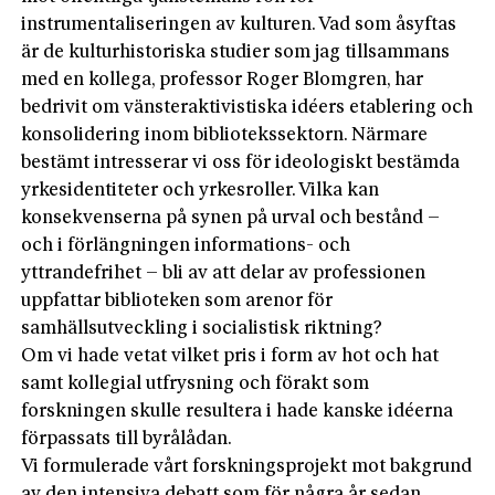
instrumentaliseringen av kulturen. Vad som åsyftas
är de kulturhistoriska studier som jag tillsammans
med en kollega, professor Roger Blomgren, har
bedrivit om vänsteraktivistiska idéers etablering och
konsolidering inom bibliotekssektorn. Närmare
bestämt intresserar vi oss för ideologiskt bestämda
yrkesidentiteter och yrkesroller. Vilka kan
konsekvenserna på synen på urval och bestånd –
och i förlängningen informations- och
yttrandefrihet – bli av att delar av professionen
uppfattar biblioteken som arenor för
samhällsutveckling i socialistisk riktning?
Om vi hade vetat vilket pris i form av hot och hat
samt kollegial utfrysning och förakt som
forskningen skulle resultera i hade kanske idéer­na
förpassats till byrålådan.
Vi formulerade vårt forskningsprojekt mot bakgrund
av den intensiva debatt som för några år sedan