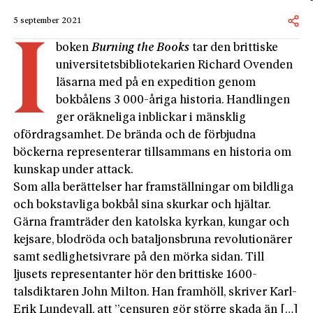
5 september 2021
I
boken
Burning the Books
tar den brittiske
universitetsbibliotekarien Richard Ovenden
läsarna med på en expedition genom
bokbålens 3 000-åriga historia. Handlingen
ger oräkneliga inblickar i mänsklig
ofördragsamhet. De brända och de förbjudna
böckerna representerar tillsammans en historia om
kunskap under attack.
Som alla berättelser har framställningar om bildliga
och bokstavliga bokbål sina skurkar och hjältar.
Gärna framträder den katolska kyrkan, kungar och
kejsare, blodröda och bataljonsbruna revolutionärer
samt sedlighetsivrare på den mörka sidan. Till
ljusets representanter hör den brittiske 1600-
talsdiktaren John Milton. Han framhöll, skriver Karl-
Erik Lundevall, att ”censuren gör större skada än […]