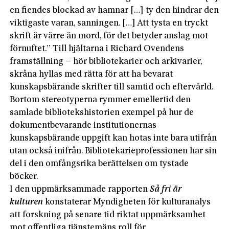
en fiendes blockad av hamnar […] ty den hindrar den
viktigaste varan, sanningen. […] Att tysta en tryckt
skrift är värre än mord, för det betyder anslag mot
förnuftet.” Till hjältarna i Richard Ovendens
framställning – hör bibliotekarier och arkivarier,
skråna hyllas med rätta för att ha bevarat
kunskapsbärande skrifter till samtid och eftervärld.
Bortom stereotyperna rymmer emellertid den
samlade bibliotekshistorien exempel på hur de
dokumentbevarande institutionernas
kunskapsbärande uppgift kan hotas inte bara utifrån
utan också inifrån. Bibliotekarieprofessionen har sin
del i den omfångsrika berättelsen om tystade
böcker.
I den uppmärksammade rapporten
Så fri är
kulturen
konstaterar Myndigheten för kulturanalys
att forskning på senare tid riktat uppmärksamhet
mot offentliga tjänstemäns roll för