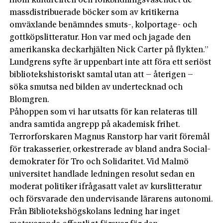
inom kultureliten och folkbildningsväsendet de
massdistribuerade böcker som av kritikerna
omväxlande benämndes smuts-, kolportage- och
gottköpslitteratur. Hon var med och jagade den
amerikanska deckarhjälten Nick Carter på flykten.”
Lundgrens syfte är uppenbart inte att föra ett seriöst
biblioteks­historiskt samtal utan att – återigen –
söka smutsa ned bilden av undertecknad och
Blomgren.
Påhoppen som vi har utsatts för kan relateras till
andra samtida angrepp på akademisk frihet.
Terrorforskaren Magnus Ranstorp har varit föremål
för trakasserier, orkestrerade av bland andra Social­
demokrater för Tro och Solidaritet. Vid Malmö
universitet handlade ledningen resolut sedan en
moderat politiker ifrågasatt valet av kurslitteratur
och försvarade den undervisande lärarens autonomi.
Från Bibliotekshögskolans ledning har inget