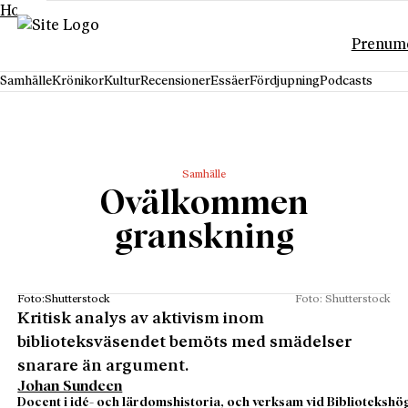
Hoppa till innehåll
Prenum
Samhälle
Krönikor
Kultur
Recensioner
Essäer
Fördjupning
Podcasts
Samhälle
Ovälkommen
granskning
Foto:Shutterstock
Foto: Shutterstock
Kritisk analys av aktivism inom
biblioteksväsendet bemöts med smädelser
snarare än argument.
Johan Sundeen
Docent i idé- och lärdomshistoria, och verksam vid Bibliotekshö