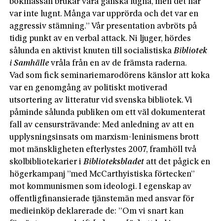
bokmässan brukar vara ganska lugna, men det här
var inte lugnt. Många var upprörda och det var en
aggressiv stämning.” Vår presentation avbröts på
tidig punkt av en verbal attack. Ni ljuger, hördes
sålunda en aktivist knuten till socialistiska
Bibliotek
i Samhälle
vråla från en av de främsta raderna.
Vad som fick seminariemarodörens känslor att koka
var en genomgång av politiskt motiverad
utsortering av litteratur vid svenska bibliotek. Vi
påminde sålunda publiken om ett väl dokumenterat
fall av censursträvande: Med anledning av att en
upplysningsinsats om marxism-leninismens brott
mot mänskligheten efterlystes 2007, framhöll två
skolbibliotekarier i
Biblioteksbladet
att det pågick en
högerkampanj ”med McCarthyis­tiska förtecken”
mot kommunismen som ideologi. I egenskap av
offentligfinansierade tjänstemän med ansvar för
medieinköp deklarerade de: ”Om vi snart kan