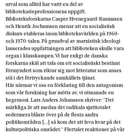
urval som alltid har varit en del av
bibliotekarieprofessionens uppgift.
Biblioteksforskarna Casper Hvenegaard-Rasmusen
och Henrik Jochumsen menar att en socialistisk
diskurs etableras inom biblioteksvärlden på 1960-
och 1970-talen. På grundval av marxistisk ideo­logi
lanserades uppfattningen att biblioteken skulle vara
organ i klasskampen. Vi har enligt de danska
forskarna skäl att tala om ett socialistiskt bestämt
förmynderi som riktar sig mot litteratur som anses
stå i det förtryckande samhällets tjänst.
Här närmar vi oss en förklaring till den antagonism
som vår forskning har mötts av, vi utmanade en
hegemoni. Lars Anders Johansson skriver: ”Det
märkliga är att medan det radikala sjuttiotalet
sedermera blåste över på de flesta andra
politikområden […] så kom det att leva kvar på det
kulturpolitiska området.” Flertalet reaktioner på vår