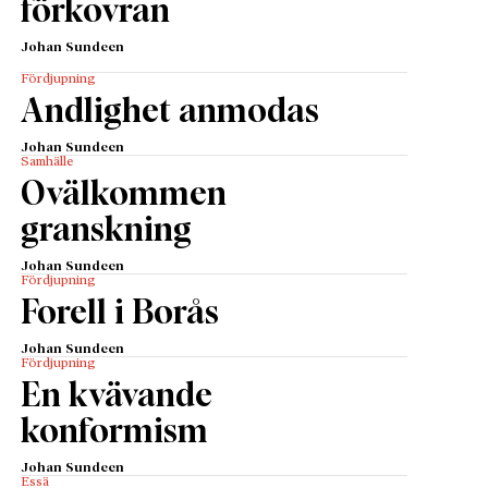
förkovran
Johan Sundeen
Fördjupning
Andlighet anmodas
Johan Sundeen
Samhälle
Ovälkommen
granskning
Johan Sundeen
Fördjupning
Forell i Borås
Johan Sundeen
Fördjupning
En kvävande
konformism
Johan Sundeen
Essä