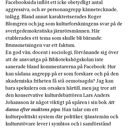
Facebooksida inflöt ett icke obetydligt antal
aggressiva, och av personangrepp kännetecknade,
inlägg. Bland annat karakteriserades Roger
Blomgren och jag som kulturforskningens svar på de
sverigedemokratiska järnrörsmännen. Här
etablerades ett tema som skulle bli bärande:
Brunsmetningen var ett faktum.
En god vän, docent i sociologi, förvånande sig över
att de ansvariga på Bibliotekshögskolan inte
sanerade bland kommentarerna på Facebook: Hur
kan sådana angrepp på er som forskare och på den
akademiska friheten få stå oemotsagda? Jag kan
bara spekulera om orsaken härtill, men jag tror att
den konservative kulturdebattören Lars Anders
Johansson är något viktigt på spåren i sin bok
Att
dansa efter maktens pipa
. Han talar om ett
kulturpolitiskt system där politiker, tjänstemän och
kulturutövare lever i symbios och i samförstånd