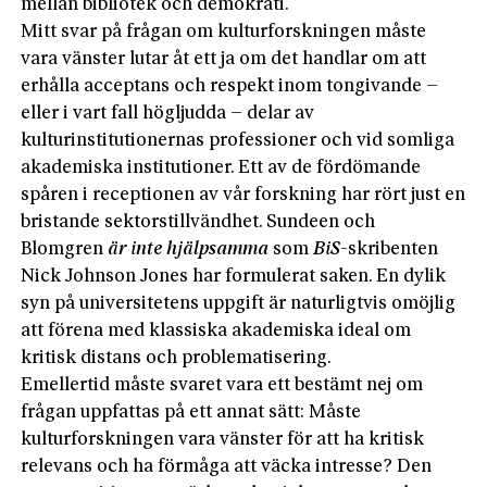
mellan bibliotek och demokrati.
Mitt svar på frågan om kulturforskningen måste
vara vänster lutar åt ett ja om det handlar om att
erhålla acceptans och respekt inom tongivande –
eller i vart fall högljudda – delar av
kulturinstitutionernas professioner och vid somliga
akademiska institutioner. Ett av de fördömande
spåren i receptionen av vår forskning har rört just en
bristande sektorstillvändhet. Sundeen och
Blomgren
är inte hjälpsamma
som
BiS
-skribenten
Nick Johnson Jones har formulerat saken. En dylik
syn på universitetens uppgift är naturligtvis omöjlig
att förena med klassiska akademiska ideal om
kritisk distans och problematisering.
Emellertid måste svaret vara ett bestämt nej om
frågan uppfattas på ett annat sätt: Måste
kulturforskningen vara vänster för att ha kritisk
relevans och ha förmåga att väcka intresse? Den