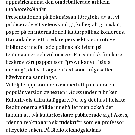
uppmärksamma den omdebatterade artikeln
i
Biblioteksbladet
.
Presentationen på Bokmässan föregicks av att vi
publicerade ett vetenskapligt, kollegialt granskat,
paper på en internationell kulturpolitisk konferens.
Här anlade vi ett bredare perspektiv som utöver
bibliotek innefattade politisk aktivism på
teaterscener och vid museer. En isländsk forskare
beskrev vårt papper som ”provokativt i bästa
mening”, det vill säga en text som ifrågasätter
hävdvunna sanningar.
Vi följde upp konferensen med att publicera en
populär version av texten i
Axess
under rubriken
Kulturlivets tillrättaläggare. Nu tog det hus i helsike.
Reaktionerna gällde innehållet men också det
faktum att två kulturforskare publicerade sig i Axess,
”denna reaktionära skittidskrift” som en professor
uttryckte saken. På Bibliotekshögskolans