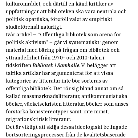
kulturområdet, och därtill en känd kritiker av
uppfattningar att biblioteken ska vara neutrala och
politisk opartiska, föreföll valet av empiriskt
studieföremål naturligt.
Ivår artikel – ”Offentliga bibliotek som arena för
politisk aktivism” – går vi systematiskt igenom
material med bäring på frågan om bibliotek och
yttrandefrihet från 1970- och 2010-talen i
tidskriften
Bibliotek i Samhälle
. Vi belägger att
talrika artiklar har argumenterat för att vissa
kategorier av litteratur inte bör sorteras av
offentliga bibliotek. Det rör sig bland annat om så
kallad massmarknadslitteratur, antikommunistiska
böcker, väckelsekristen litteratur, böcker som anses
förstärka könsstereotyper samt, inte minst,
migrationskritisk litteratur.
Det är viktigt att skilja dessa ideologiskt betingade
bortsorteringsprocesser från de kvalitetsbaserade