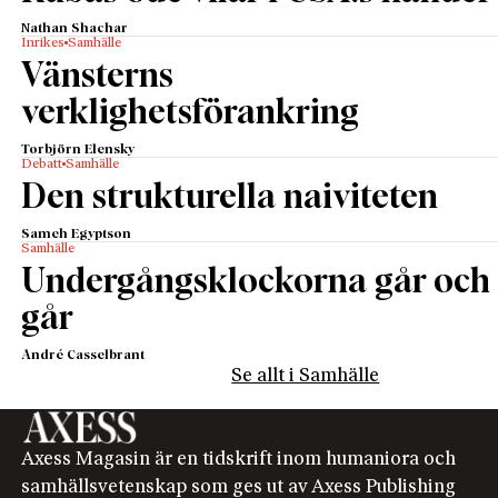
Nathan Shachar
Inrikes
Samhälle
Vänsterns
verklighetsförankring
Torbjörn Elensky
Debatt
Samhälle
Den strukturella naiviteten
Sameh Egyptson
Samhälle
Undergångsklockorna går och
går
André Casselbrant
Se allt i Samhälle
Axess Magasin är en tidskrift inom humaniora och
samhällsvetenskap som ges ut av Axess Publishing