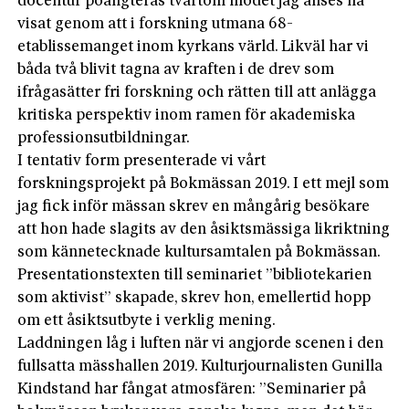
docentur poängteras tvärtom modet jag anses ha
visat genom att i forskning utmana 68-
etablissemanget inom kyrkans värld. Likväl har vi
båda två blivit tagna av kraften i de drev som
ifrågasätter fri forskning och rät­ten till att anlägga
kritiska perspektiv inom ramen för akademiska
professionsutbildningar.
I tentativ form presenterade vi vårt
forskningsprojekt på Bokmässan 2019. I ett mejl som
jag fick inför mässan skrev en mångårig besökare
att hon hade slagits av den åsiktsmässiga likriktning
som kännetecknade kultursamtalen på Bokmässan.
Presentationstexten till seminariet ”bibliotekarien
som aktivist” skapade, skrev hon, emellertid hopp
om ett åsiktsutbyte i verklig mening.
Laddningen låg i luften när vi angjorde scenen i den
fullsatta mässhallen 2019. Kulturjournalisten Gunilla
Kindstand har fångat atmosfären: ”Seminarier på