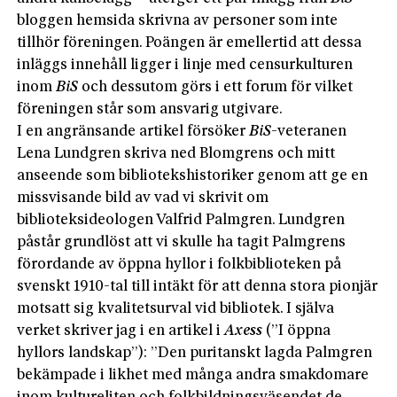
bloggen hemsida skrivna av personer som inte
tillhör föreningen. Poängen är emellertid att dessa
inläggs innehåll ligger i linje med censurkulturen
inom
BiS
och dessutom görs i ett forum för vilket
föreningen står som ansvarig utgivare.
I en angränsande artikel försöker
BiS
-veteranen
Lena Lundgren skriva ned Blomgrens och mitt
anseende som bibliotekshistoriker genom att ge en
missvisande bild av vad vi skrivit om
biblioteksideologen Valfrid Palmgren. Lundgren
påstår grundlöst att vi skulle ha tagit Palmgrens
förordande av öppna hyllor i folkbiblioteken på
svenskt 1910-tal till intäkt för att denna stora pionjär
motsatt sig kvalitetsurval vid biblio­tek. I själva
verket skriver jag i en artikel i ­
Axess
(”I öppna
hyllors landskap”): ”Den puritanskt lagda Palmgren
bekämpade i likhet med många andra smakdomare