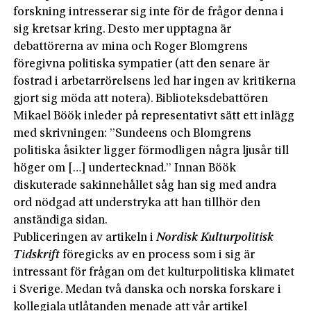
forskning intresserar sig inte för de frågor denna i
sig kretsar kring. Desto mer upptagna är
debattörerna av mina och Roger Blomgrens
föregivna politiska sympatier (att den senare är
fostrad i arbetarrörelsens led har ingen av kritikerna
gjort sig möda att notera). Biblioteksdebattören
Mikael Böök inleder på representativt sätt ett inlägg
med skrivningen: ”Sundeens och Blomgrens
politiska åsikter ligger förmodligen några ljusår till
höger om […] undertecknad.” Innan Böök
diskuterade sakinnehållet såg han sig med andra
ord nödgad att understryka att han tillhör den
anständiga sidan.
Publiceringen av artikeln i
Nordisk Kulturpolitisk
Tidskrift
föregicks av en process som i sig är
intressant för frågan om det kulturpolitiska klimatet
i Sverige. Medan två danska och norska forskare i
kollegiala utlåtanden menade att vår artikel