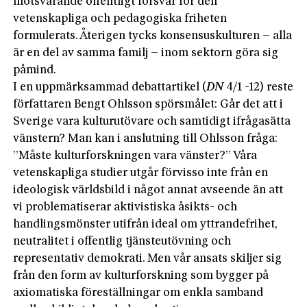
motsvarande offentligt försvar för den
vetenskapliga och pedagogiska friheten
formulerats. Återigen tycks konsensuskulturen – alla
är en del av samma familj – inom sektorn göra sig
påmind.
I en uppmärksammad debattartikel (
DN
4/1 -12) reste
författaren Bengt Ohlsson spörsmålet: Går det att i
Sverige vara kulturutövare och samtidigt ifrågasätta
vänstern? Man kan i anslutning till Ohlsson fråga:
”Måste kulturforskningen vara vänster?” Våra
vetenskapliga studier utgår förvisso inte från en
ideologisk världsbild i något annat avseende än att
vi problematiserar aktivistiska åsikts- och
handlingsmönster utifrån ideal om yttrandefrihet,
neutralitet i offentlig tjänsteutövning och
representativ demokrati. Men vår ansats skiljer sig
från den form av kulturforskning som bygger på
axiomatiska föreställningar om enkla samband