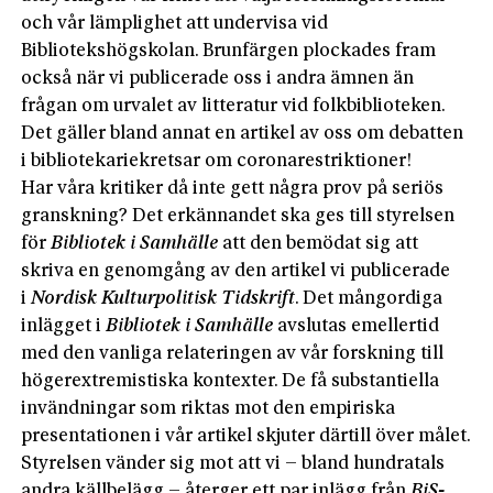
och vår lämplighet att undervisa vid
Bibliotekshögskolan. Brunfärgen plockades fram
också när vi publicerade oss i andra ämnen än
frågan om urvalet av litteratur vid folkbiblioteken.
Det gäller bland annat en artikel av oss om debatten
i bibliotekariekretsar om coronarestriktioner!
Har våra kritiker då inte gett några prov på seriös
granskning? Det erkännandet ska ges till styrelsen
för
Bibliotek i Samhälle
att den bemödat sig att
skriva en genomgång av den artikel vi publicerade
i
Nordisk Kulturpolitisk Tidskrift
. Det mångordiga
inlägget i
Bibliotek i Samhälle
avslutas emellertid
med den vanliga relateringen av vår forskning till
högerextremistiska kontexter. De få substantiella
invändningar som riktas mot den empiriska
presentationen i vår artikel skjuter därtill över målet.
Styrelsen vänder sig mot att vi – bland hundratals
andra källbelägg – återger ett par inlägg från
BiS-