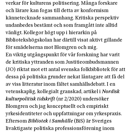
verkar för kulturens politisering. Många forskare
och lärare kan fogas till detta av konformism
kännetecknade sammanhang. Kritiska perspektiv
undanbedes bestämt och som framgått inte alltid
vänligt. Kollegor högt upp i hierarkin på
Bibliotekshögskolan har därtill visat aktivt gillande
för smädelserna mot Blomgren och mig.
En viktig utgångspunkt för vår forskning har varit
de kritiska yttranden som Justitieombudsmannen
(JO) riktat mot ett antal svenska folkbibliotek för att
dessa på politiska grunder nekat låntagare att få del
av viss litteratur inom fältet samhällsdebatt. I en
vetenskaplig, kollegialt granskad, artikel i
Nordisk
kulturpolitisk tidskrift
(nr 2/2020) undersöker
Blomgren och jag konceptuellt och empiriskt
yrkesidentiteter och uppfattningar om yrkespraxis.
Eftersom
Bibliotek i Samhälle
(BiS) är Sveriges
livaktigaste politiska professionsförening inom