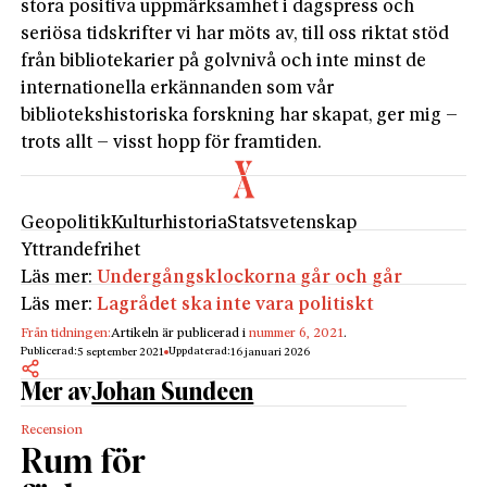
stora positiva uppmärksamhet i dagspress och
seriösa tidskrifter vi har möts av, till oss riktat stöd
från bibliotekarier på golvnivå och inte minst de
internationella erkännanden som vår
bibliotekshistoriska forskning har skapat, ger mig –
trots allt – visst hopp för framtiden.
Geopolitik
Kulturhistoria
Statsvetenskap
Yttrandefrihet
Läs mer:
Undergångsklockorna går och går
Läs mer:
Lagrådet ska inte vara politiskt
Från tidningen:
Artikeln är publicerad i
nummer 6, 2021
.
Publicerad:
Uppdaterad:
5 september 2021
16 januari 2026
Mer av
Johan Sundeen
Recension
Rum för