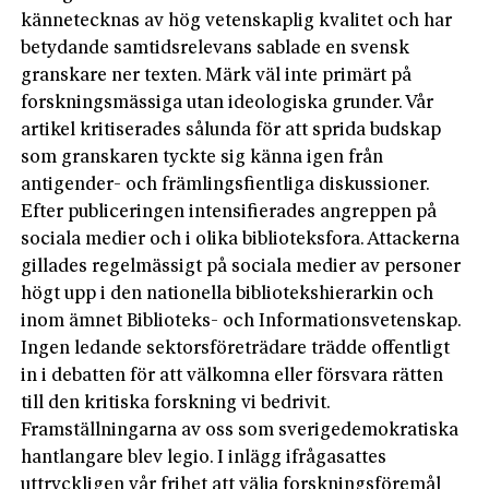
kännetecknas av hög vetenskaplig kvalitet och har
betydande samtidsrelevans sablade en svensk
granskare ner texten. Märk väl inte primärt på
forskningsmässiga utan ideologiska grunder. Vår
artikel kritiserades sålunda för att sprida budskap
som granskaren tyckte sig känna igen från
antigender- och främlingsfientliga diskussioner.
Efter publiceringen intensifierades angreppen på
sociala medier och i olika biblioteksfora. Attackerna
gillades regelmässigt på sociala medier av personer
högt upp i den nationella bibliotekshierarkin och
inom ämnet Biblioteks- och Informationsvetenskap.
Ingen ledande sektorsföreträdare trädde offentligt
in i debatten för att välkomna eller försvara rätten
till den kritiska forskning vi bedrivit.
Framställningarna av oss som sverigedemokratiska
hantlangare blev legio. I inlägg ifrågasattes
uttryckligen vår frihet att välja forskningsföremål