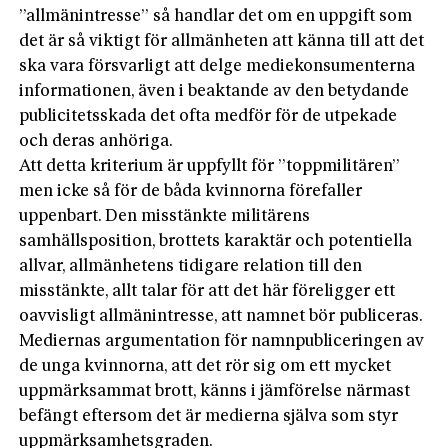
”allmänintresse” så handlar det om en uppgift som
det är så viktigt för allmänheten att känna till att det
ska vara försvarligt att delge mediekonsumenterna
informationen, även i beaktande av den betydande
publicitetsskada det ofta medför för de utpekade
och deras anhöriga.
Att detta kriterium är uppfyllt för ”toppmilitären”
men icke så för de båda kvinnorna förefaller
uppenbart. Den misstänkte militärens
samhällsposition, brottets karaktär och potentiella
allvar, allmänhetens tidigare relation till den
misstänkte, allt talar för att det här föreligger ett
oavvisligt allmänintresse, att namnet bör publiceras.
Mediernas argumentation för namnpubliceringen av
de unga kvinnorna, att det rör sig om ett mycket
uppmärksammat brott, känns i jämförelse närmast
befängt eftersom det är medierna själva som styr
uppmärksamhetsgraden.