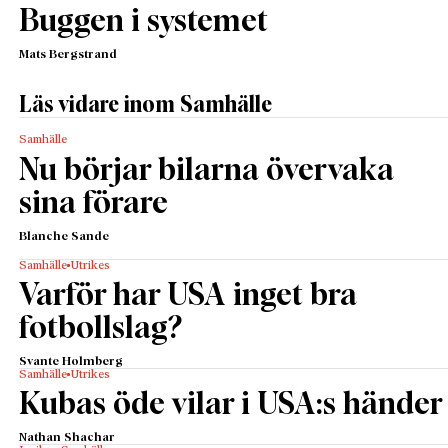
Buggen i systemet
Mats Bergstrand
Läs vidare inom Samhälle
Samhälle
Nu börjar bilarna övervaka
sina förare
Blanche Sande
Samhälle
Utrikes
Varför har USA inget bra
fotbollslag?
Svante Holmberg
Samhälle
Utrikes
Kubas öde vilar i USA:s händer
Nathan Shachar