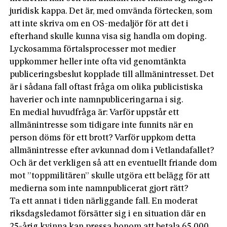
juridisk kappa. Det är, med omvända förtecken, som
att inte skriva om en OS-medaljör för att det i
efterhand skulle kunna visa sig handla om doping.
Lyckosamma förtalsprocesser mot medier
uppkommer heller inte ofta vid genomtänkta
publiceringsbeslut kopplade till allmänintresset. Det
är i sådana fall oftast fråga om olika publicistiska
haverier och inte namnpubliceringarna i sig.
En medial huvudfråga är: Varför uppstår ett
allmänintresse som tidigare inte funnits när en
person döms för ett brott? Varför uppkom detta
allmänintresse efter avkunnad dom i Vetlandafallet?
Och är det verkligen så att en eventuellt friande dom
mot ”toppmilitären” skulle utgöra ett belägg för att
medierna som inte namnpublicerat gjort rätt?
Ta ett annat i tiden närliggande fall. En moderat
riksdagsledamot försätter sig i en situation där en
25-årig kvinna kan pressa honom att betala 65 000