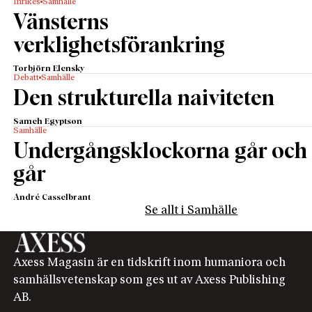
Inrikes
Samhälle
Vänsterns
verklighetsförankring
Torbjörn Elensky
Debatt
Samhälle
Den strukturella naiviteten
Sameh Egyptson
Samhälle
Undergångsklockorna går och
går
André Casselbrant
Se allt i Samhälle
Axess Magasin är en tidskrift inom humaniora och
samhällsvetenskap som ges ut av Axess Publishing
AB.