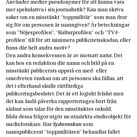
Använder medier pseudonymer för att kunna vara
mer spekulativa i sin journalistik? Kan man skriva
saker om en misstänkt ”toppmilitär” som man drar
sig för om personen är namngiven? Är beteckningar
som ”Nöjesprofilen”, ”Kulturprofilen” och ”TV4-
profilen” till för att minimera publicitetsskadan, eller
finns där helt andra motiv?
Den andra konsekvensen är av motsatt natur. Det
kan hos en redaktion där namn och bild på en
misstänkt publicerats uppstå en med- eller
omedveten önskan om att personen ska fällas, att
det i efterhand skulle rättfärdiga
publiceringsbeslutet. Det är ett logiskt felslut men
det kan ändå påverka rapporteringen bort från
sådant som talar för den misstänktes oskuld.
Båda dessa frågor utgör nu utmärkta studieobjekt för
medieforskare. Har
Sydsvenskan
som
namnpublicerat ”toppmilitären” behandlat fallet