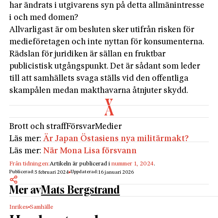
har ändrats i utgivarens syn på detta allmänintresse
i och med domen?
Allvarligast är om besluten sker utifrån risken för
medieföretagen och inte nyttan för konsumenterna.
Rädslan för juridiken är sällan en fruktbar
publicistisk utgångspunkt. Det är sådant som leder
till att samhällets svaga ställs vid den offentliga
skampålen medan makthavarna åtnjuter skydd.
Brott och straff
Försvar
Medier
Läs mer:
Är Japan Östasiens nya militärmakt?
Läs mer:
När Mona Lisa försvann
Från tidningen:
Artikeln är publicerad i
nummer 1, 2024
.
Publicerad:
Uppdaterad:
5 februari 2024
16 januari 2026
Mer av
Mats Bergstrand
Inrikes
Samhälle