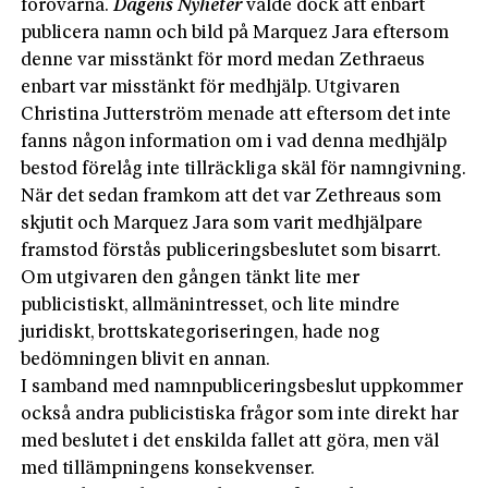
förövarna.
Dagens Nyheter
valde dock att enbart
publicera namn och bild på Marquez Jara eftersom
denne var misstänkt för mord medan Zethraeus
enbart var misstänkt för medhjälp. Utgivaren
Christina Jutterström menade att eftersom det inte
fanns någon information om i vad denna medhjälp
bestod förelåg inte tillräckliga skäl för namngivning.
När det sedan framkom att det var Zethreaus som
skjutit och Marquez Jara som varit medhjälpare
framstod förstås publiceringsbeslutet som bisarrt.
Om utgivaren den gången tänkt lite mer
publicistiskt, allmänintresset, och lite mindre
juridiskt, brottskategoriseringen, hade nog
bedömningen blivit en annan.
I samband med namnpubliceringsbeslut uppkommer
också andra publicistiska frågor som inte direkt har
med beslutet i det enskilda fallet att göra, men väl
med tillämpningens konsekvenser.