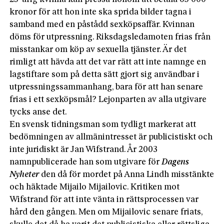
kronor för att hon inte ska sprida bilder tagna i
samband med en påstådd sexköpsaffär. Kvinnan
döms för utpressning. Riksdagsledamoten frias från
misstankar om köp av sexuella tjänster. Är det
rimligt att hävda att det var rätt att inte namnge en
lagstiftare som på detta sätt gjort sig användbar i
utpressningssammanhang, bara för att han senare
frias i ett sexköpsmål? Lejonparten av alla utgivare
tycks anse det.
En svensk tidningsman som tydligt markerat att
bedömningen av allmänintresset är publicistiskt och
inte juridiskt är Jan Wifstrand. År 2003
namnpublicerade han som utgivare för
Dagens
Nyheter
den då för mordet på Anna Lindh misstänkte
och häktade Mijailo Mijailovic. Kritiken mot
Wifstrand för att inte vänta in rättsprocessen var
hård den gången. Men om Mijailovic senare friats,