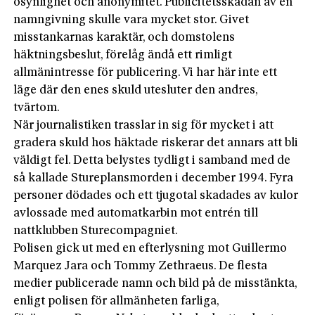
osynlighet och anonymitet. Publicitetsskadan av en
namngivning skulle vara mycket stor. Givet
misstankarnas karaktär, och domstolens
häktningsbeslut, förelåg ändå ett rimligt
allmänintresse för publicering. Vi har här inte ett
läge där den enes skuld utesluter den andres,
tvärtom.
När journalistiken trasslar in sig för mycket i att
gradera skuld hos häktade riskerar det annars att bli
väldigt fel. Detta belystes tydligt i samband med de
så kallade Stureplansmorden i december 1994. Fyra
personer dödades och ett tjugotal skadades av kulor
avlossade med automatkarbin mot entrén till
nattklubben Sturecompagniet.
Polisen gick ut med en efterlysning mot Guillermo
Marquez Jara och Tommy Zethraeus. De flesta
medier publicerade namn och bild på de misstänkta,
enligt polisen för allmänheten farliga,