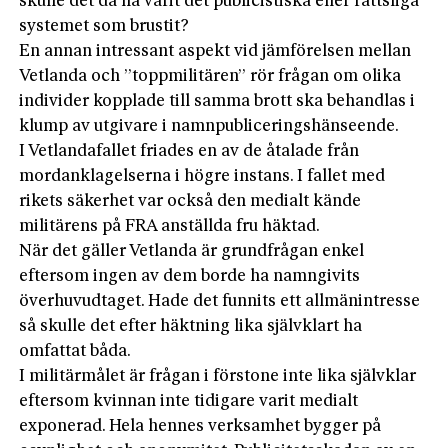
skulle det då ha varit det publicistiska eller rättsliga
systemet som brustit?
En annan intressant aspekt vid jämförelsen mellan
Vetlanda och ”toppmilitären” rör frågan om olika
individer kopplade till samma brott ska behandlas i
klump av utgivare i namnpubliceringshänseende.
I Vetlandafallet friades en av de åtalade från
mordanklagelserna i högre instans. I fallet med
rikets säkerhet var också den medialt kände
militärens på FRA anställda fru häktad.
När det gäller Vetlanda är grundfrågan enkel
eftersom ingen av dem borde ha namngivits
överhuvudtaget. Hade det funnits ett allmänintresse
så skulle det efter häktning lika självklart ha
omfattat båda.
I militärmålet är frågan i förstone inte lika självklar
eftersom kvinnan inte tidigare varit medialt
exponerad. Hela hennes verksamhet bygger på