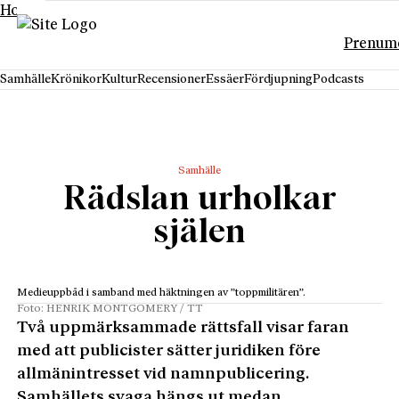
Hoppa till innehåll
Prenum
Samhälle
Krönikor
Kultur
Recensioner
Essäer
Fördjupning
Podcasts
Samhälle
Rädslan urholkar
själen
Medieuppbåd i samband med häktningen av ”toppmilitären”.
Foto: HENRIK MONTGOMERY / TT
Två uppmärksammade rättsfall visar faran
med att publicister sätter juridiken före
allmänintresset vid namnpublicering.
Samhällets svaga hängs ut medan