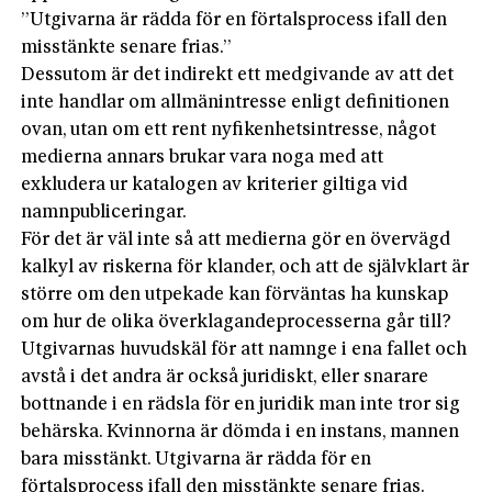
”Utgivarna är rädda för en förtalsprocess ifall den
misstänkte senare frias.”
Dessutom är det indirekt ett medgivande av att det
inte handlar om allmänintresse enligt definitionen
ovan, utan om ett rent nyfikenhetsintresse, något
medierna annars brukar vara noga med att
exkludera ur katalogen av kriterier giltiga vid
namnpubliceringar.
För det är väl inte så att medierna gör en övervägd
kalkyl av riskerna för klander, och att de självklart är
större om den utpekade kan förväntas ha kunskap
om hur de olika överklagandeprocesserna går till?
Utgivarnas huvudskäl för att namnge i ena fallet och
avstå i det andra är också juridiskt, eller snarare
bottnande i en rädsla för en juridik man inte tror sig
behärska. Kvinnorna är dömda i en instans, mannen
bara misstänkt. Utgivarna är rädda för en
förtalsprocess ifall den misstänkte senare frias.