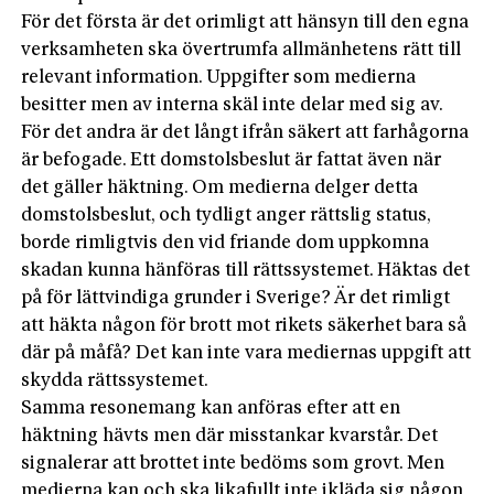
För det första är det orimligt att hänsyn till den egna
verksamheten ska övertrumfa allmänhetens rätt till
relevant information. Uppgifter som medierna
besitter men av interna skäl inte delar med sig av.
För det andra är det långt ifrån säkert att farhågorna
är befogade. Ett domstolsbeslut är fattat även när
det gäller häktning. Om medierna delger detta
domstolsbeslut, och tydligt anger rättslig status,
borde rimligtvis den vid friande dom uppkomna
skadan kunna hänföras till rättssystemet. Häktas det
på för lättvindiga grunder i Sverige? Är det rimligt
att häkta någon för brott mot rikets säkerhet bara så
där på måfå? Det kan inte vara mediernas uppgift att
skydda rättssystemet.
Samma resonemang kan anföras efter att en
häktning hävts men där misstankar kvarstår. Det
signalerar att brottet inte bedöms som grovt. Men
medierna kan och ska likafullt inte ikläda sig någon