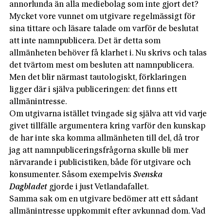
annorlunda än alla mediebolag som inte gjort det?
Mycket vore vunnet om utgivare regelmässigt för
sina tittare och läsare talade om varför de beslutat
att inte namnpublicera. Det är detta som
allmänheten behöver få klarhet i. Nu skrivs och talas
det tvärtom mest om besluten att namnpublicera.
Men det blir närmast tautologiskt, förklaringen
ligger där i själva publiceringen: det finns ett
allmänintresse.
Om utgivarna istället tvingade sig själva att vid varje
givet tillfälle argumentera kring varför den kunskap
de har inte ska komma allmänheten till del, då tror
jag att namnpubliceringsfrågorna skulle bli mer
närvarande i publicistiken, både för utgivare och
konsumenter. Såsom exempelvis
Svenska
Dagbladet
gjorde i just Vetlandafallet.
Samma sak om en utgivare bedömer att ett sådant
allmänintresse uppkommit efter avkunnad dom. Vad