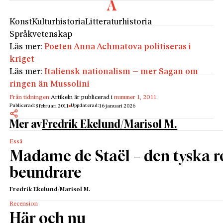
Konst
Kulturhistoria
Litteraturhistoria
Språkvetenskap
Läs mer:
Poeten Anna Achmatova politiseras i
kriget
Läs mer:
Italiensk nationalism – mer Sagan om
ringen än Mussolini
Från tidningen:
Artikeln är publicerad i
nummer 1, 2011
.
Publicerad:
Uppdaterad:
8 februari 2011
16 januari 2026
Mer av
Fredrik Ekelund/Marisol M.
Essä
Madame de Staël – den tyska 
beundrare
Fredrik Ekelund/Marisol M.
Recension
Här och nu