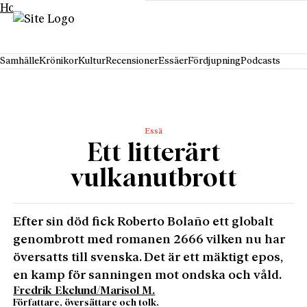
Hoppa till innehåll
Samhälle
Krönikor
Kultur
Recensioner
Essäer
Fördjupning
Podcasts
Essä
Ett litterärt
vulkanutbrott
Efter sin död fick Roberto Bolaño ett globalt
genombrott med romanen 2666 vilken nu har
översatts till svenska. Det är ett mäktigt epos,
en kamp för sanningen mot ondska och våld.
Fredrik Ekelund/Marisol M.
Författare, översättare och tolk.