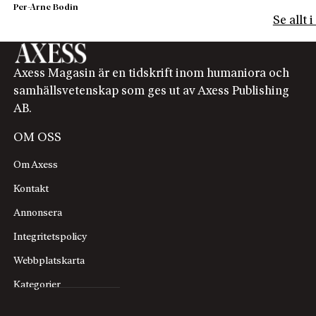
Per-Arne Bodin
Se allt 
Axess Magasin är en tidskrift inom humaniora och
samhällsvetenskap som ges ut av Axess Publishing
AB.
OM OSS
Om Axess
Kontakt
Annonsera
Integritetspolicy
Webbplatskarta
Kategorier