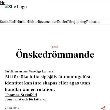
Hoppa till innehåll
Samhälle
Krönikor
Kultur
Recensioner
Essäer
Fördjupning
Podcasts
Essä
Önskedrömmande
Du blir en annan i Venedigs karneval.
Att försöka hitta sig själv är meningslöst.
Identitet kan inte skapas eller ägas utan
handlar om en relation.
Thomas Steinfeld
Journalist och författare.
7 juni 2019