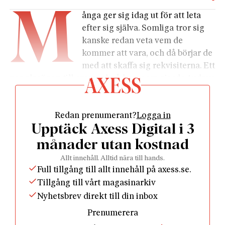
M
ånga ger sig idag ut för att leta
efter sig själva. Somliga tror sig
kanske redan veta vem de
kommer att vara, och då börjar de
med att skaffa sig rekvisiterna. Ett
par glasögon till exempel, sådana som gjorde Audrey
Hepburn berömd.
Eller så vill de hitta sin rätta plats på jorden. Ibland
Redan prenumerant?
Logga in
blir de föremål för ett reportage. Då kommer
Upptäck Axess Digital i 3
fotografen och tar en bild på dem när de tittar ut
genom ett fönster, med en salig blick riktad mot en
månader utan kostnad
fjärran sanning, och så står det någonting i
Allt innehåll. Alltid nära till hands.
bildtexten om en själ som äntligen fann ro.
Full tillgång till allt innehåll på axess.se.
Antagligen vet denna själ dock redan vid
Tillgång till vårt magasinarkiv
fotografiets tillblivelse att hela uppsättningen
Nyhetsbrev direkt till din inbox
bygger på en lögn. Eller kanske så lyckas den bedra
Prenumerera
sig själv för en liten stund, och så dröjer det lite