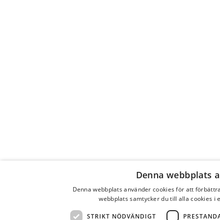
identitetsförlust.” Historien måste för den delen inte
vara sann. Det räcker om den kan upprepas, liksom
den venetianska karnevalen, som halva världen tror
går tillbaka till barockens Venedig, fast den i själva
verket mestadels är en modern uppfinning efter det
att Federico Fellinis film
Casanova
från 1976 blivit en
internationell succé. Ju oftare berättelsen upprepas,
så som Kalle Anka på julafton eller åberopandet av
Gustav Vasas intåg i Stockholm år 1523, desto
tydligare blir sammanhanget och desto sannare
tycks ”identiteten” vara. Bakom en sådan ”identitet”,
förklarar Valentin Groebner, ligger oron över
försvinnandet av ett förflutet som aldrig fanns och
som just därför är i omåttligt behov av bekräftelse.
Denna webbplats a
Denna webbplats använder cookies för att förbätt
webbplats samtycker du till alla cookies i
STRIKT NÖDVÄNDIGT
PRESTAND