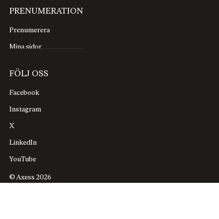
PRENUMERATION
Prenumerera
Mina sidor
FÖLJ OSS
Facebook
Instagram
Du kommer inte undan.
X
D
et latinska ”identitas” kommer från
LinkedIn
pronomenet ”idem” och betyder här:
det som alltid förblir ”detsamma”,
YouTube
även om förhållandena ändras. Det
© Axess 2026
finns en hel forskning kring hur
denna form av ”identitet” utvecklades som ett
statligt instrument för det borgerliga samhället, en