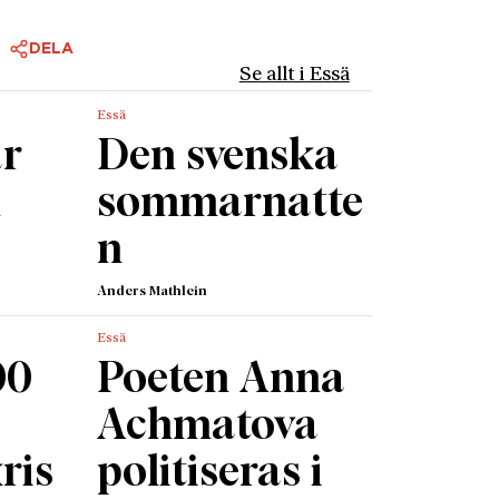
DELA
Se allt i Essä
Essä
r
Den svenska
n
sommarnatte
n
Anders Mathlein
Essä
00
Poeten Anna
Achmatova
ris
politiseras i