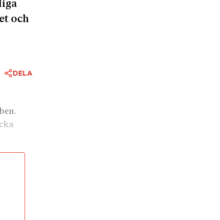
liga
et och
DELA
ben. 
cka 