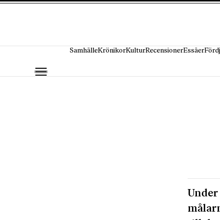
Hoppa till innehåll
Samhälle
Krönikor
Kultur
Recensioner
Essäer
Förd
Under 
målarn