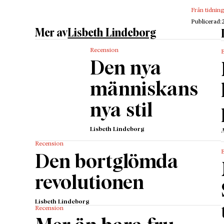
Från tidnin
Publicerad:
Mer av
Lisbeth Lindeborg
Recension
Den nya
människans
nya stil
Lisbeth Lindeborg
Recension
Den bortglömda
revolutionen
Lisbeth Lindeborg
Recension