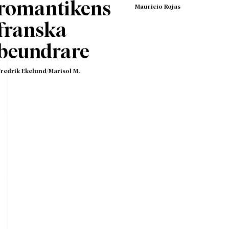
romantikens
Mauricio Rojas
franska
beundrare
Fredrik Ekelund/Marisol M.