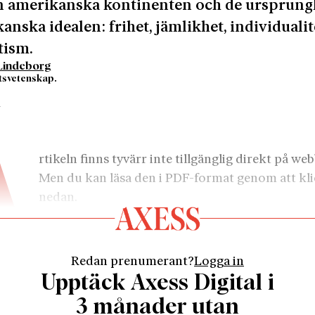
en amerikanska kontinenten och de ursprung
anska idealen: frihet, jämlikhet, individualit
tism.
Lindeborg
tatsvetenskap.
1
A
rtikeln finns tyvärr inte tillgänglig direkt på web
Men du kan läsa den i PDF-format genom att kli
nedan.
Redan prenumerant?
Logga in
Upptäck Axess Digital i
3 månader utan
				Läs som PDF				