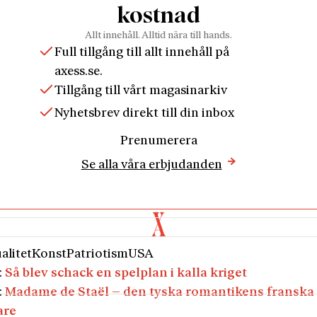
kostnad
Allt innehåll. Alltid nära till hands.
Full tillgång till allt innehåll på
axess.se.
Tillgång till vårt magasinarkiv
Nyhetsbrev direkt till din inbox
Prenumerera
Se alla våra erbjudanden
alitet
Konst
Patriotism
USA
:
Så blev schack en spelplan i kalla kriget
:
Madame de Staël – den tyska romantikens franska
are