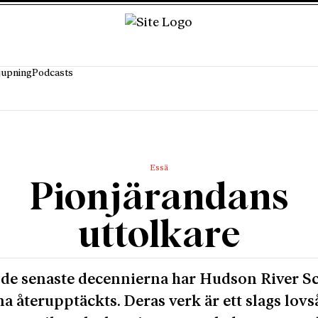
jupning
Podcasts
Essä
Pionjärandans
uttolkare
de senaste decennierna har Hudson River S
a återupptäckts. Deras verk är ett slags lov