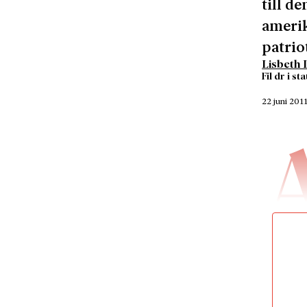
till d
amerik
patrio
Lisbeth 
Fil dr i s
22 juni 201