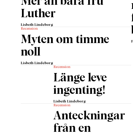
Mer än bara fru
Luther
Lisbeth Lindeborg
Recension
Myten om timme
noll
Lisbeth Lindeborg
Recension
Länge leve
ingenting!
Lisbeth Lindeborg
Recension
Anteckningar
från en