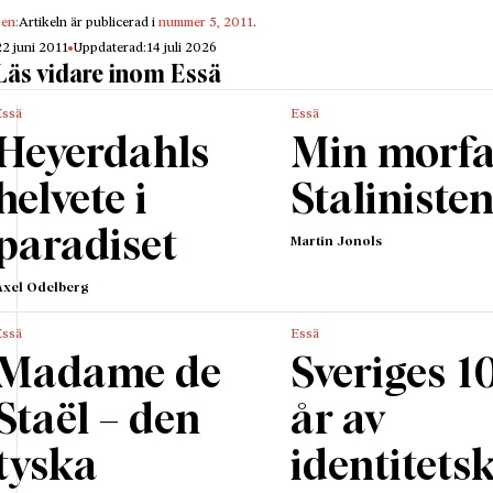
gen:
Artikeln är publicerad i
nummer 5, 2011
.
22 juni 2011
Uppdaterad:
14 juli 2026
Läs vidare inom Essä
Essä
Essä
Heyerdahls
Min morfa
helvete i
Staliniste
paradiset
Martin Jonols
Axel Odelberg
Essä
Essä
Madame de
Sveriges 1
Staël – den
år av
tyska
identitetsk