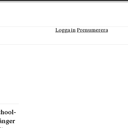
Logga in
Prenumerera
chool-
sånger