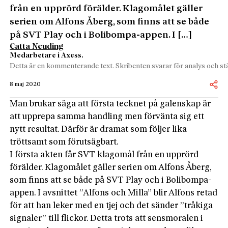
från en upprörd förälder. Klagomålet gäller
serien om Alfons Åberg, som finns att se både
på SVT Play och i Bolibompa-appen. I […]
Catta Neuding
Medarbetare i Axess.
Detta är en kommenterande text. Skribenten svarar för analys och stä
8 maj 2020
Man brukar säga att första tecknet på galenskap är
att upprepa samma handling men förvänta sig ett
nytt resultat. Därför är dramat som följer lika
tröttsamt som förutsägbart.
I första akten får SVT klagomål från en upprörd
förälder. Klagomålet gäller serien om Alfons Åberg,
som finns att se både på SVT Play och i Bolibompa-
appen. I avsnittet ”Alfons och Milla” blir Alfons retad
för att han leker med en tjej och det sänder ”tråkiga
signaler” till flickor. Detta trots att sensmoralen i