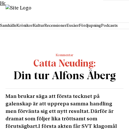
Hoppa till innehåll
Samhälle
Krönikor
Kultur
Recensioner
Essäer
Fördjupning
Podcasts
Kommentar
Catta Neuding
Din tur Alfons Åberg
Man brukar säga att första tecknet på
galenskap är att upprepa samma handling
men förvänta sig ett nytt resultat. Därför är
dramat som följer lika tröttsamt som
förutsägbart.I första akten får SVT klagomål