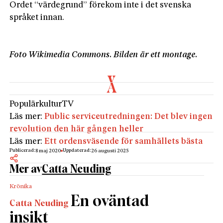
Ordet “värdegrund” förekom inte i det svenska
språket innan.
Foto Wikimedia Commons. Bilden är ett montage.
Populärkultur
TV
Läs mer:
Public serviceutredningen: Det blev ingen
revolution den här gången heller
Läs mer:
Ett ordensväsende för samhällets bästa
Publicerad:
Uppdaterad:
8 maj 2020
26 augusti 2025
Mer av
Catta Neuding
Krönika
En oväntad
Catta Neuding
insikt