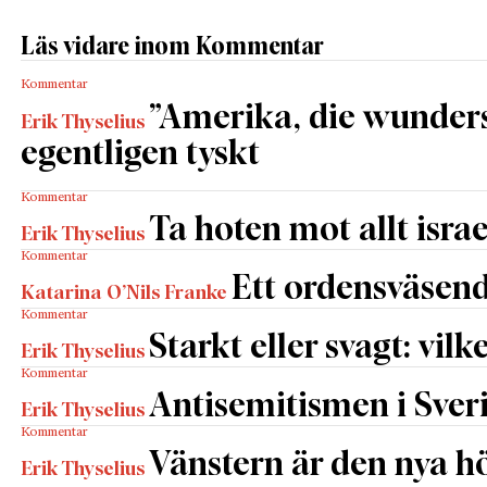
Läs vidare inom Kommentar
Kommentar
”Amerika, die wunders
Erik Thyselius
egentligen tyskt
Kommentar
Ta hoten mot allt israe
Erik Thyselius
Kommentar
Ett ordensväsend
Katarina O’Nils Franke
Kommentar
Starkt eller svagt: vilk
Erik Thyselius
Kommentar
Antisemitismen i Sverig
Erik Thyselius
Kommentar
Vänstern är den nya h
Erik Thyselius