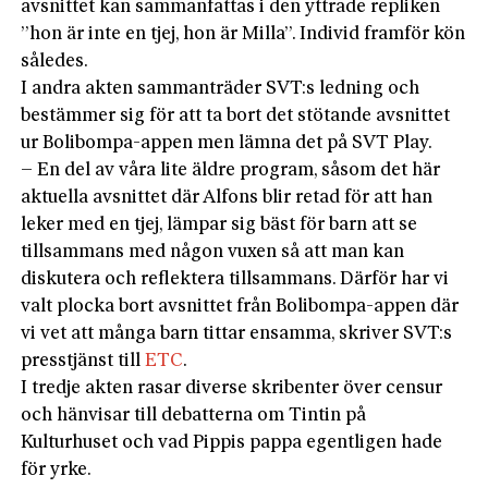
avsnittet kan sammanfattas i den yttrade repliken
”hon är inte en tjej, hon är Milla”. Individ framför kön
således.
I andra akten sammanträder SVT:s ledning och
bestämmer sig för att ta bort det stötande avsnittet
ur Bolibompa-appen men lämna det på SVT Play.
– En del av våra lite äldre program, såsom det här
aktuella avsnittet där Alfons blir retad för att han
leker med en tjej, lämpar sig bäst för barn att se
tillsammans med någon vuxen så att man kan
diskutera och reflektera tillsammans. Därför har vi
valt plocka bort avsnittet från Bolibompa-appen där
vi vet att många barn tittar ensamma, skriver SVT:s
presstjänst till
ETC
.
I tredje akten rasar diverse skribenter över censur
och hänvisar till debatterna om Tintin på
Kulturhuset och vad Pippis pappa egentligen hade
för yrke.