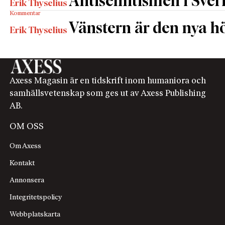
Antisemitismen i Sverig
Erik Thyselius
Kommentar
Vänstern är den nya h
Erik Thyselius
Axess Magasin är en tidskrift inom humaniora och
samhällsvetenskap som ges ut av Axess Publishing
AB.
OM OSS
Om Axess
Kontakt
Annonsera
Integritetspolicy
Webbplatskarta