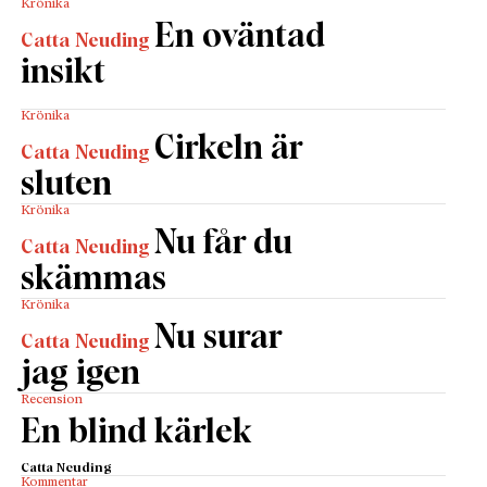
Krönika
En oväntad
Catta Neuding
insikt
Krönika
Cirkeln är
Catta Neuding
sluten
Krönika
Nu får du
Catta Neuding
skämmas
Krönika
Nu surar
Catta Neuding
jag igen
Recension
En blind kärlek
Catta Neuding
Kommentar