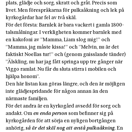
plats, glädje och sorg, skratt och gråt. Precis som
livet. Men förespråkarna för pulkaåkning och lek på
kyrkogårdar har fel av två skäl.
För det första: Barnlek är bara vackert i gamla 1800-
talsmålningar. I verkligheten kommer barnlek med
en kakofoni av ”Mamma, Liam slog mig!” och
”Mamma, jag måste kissa!” och ”Melvin, nu är det
faktiskt Noellas tur!” och (genom gnisslande tänder)
”Älskling, nu har jag fått springa upp tre gånger när
Viggo ramlat. Nu får du sluta stirra i mobilen och
hjälpa honom”.
Den här listan kan göras längre, och den är möjligen
inte glädjespridande för någon annan än den
närmaste familjen.
För det andra är en kyrkogård avsedd för sorg och
andakt. Om
en enda person
som befinner sig på
kyrkogården för att sörja en nyligen bortgången
anhörig,
så är det skäl nog att avstå pulkaåkning
. En