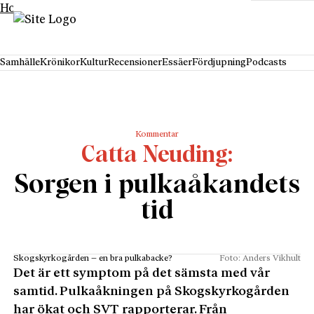
Hoppa till innehåll
Samhälle
Krönikor
Kultur
Recensioner
Essäer
Fördjupning
Podcasts
Kommentar
Catta Neuding
Sorgen i pulkaåkandets
tid
Skogskyrkogården – en bra pulkabacke?
Foto: Anders Vikhult
Det är ett symptom på det sämsta med vår
samtid. Pulkaåkningen på Skogskyrkogården
har ökat och SVT rapporterar. Från