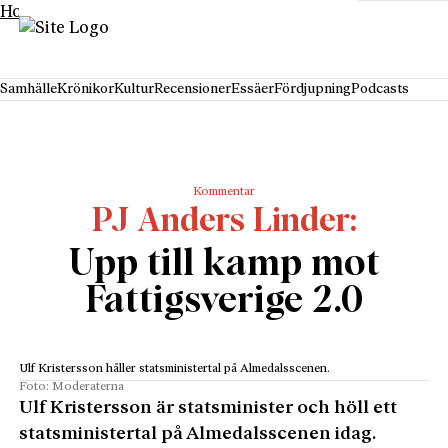
Hoppa till innehåll
Samhälle
Krönikor
Kultur
Recensioner
Essäer
Fördjupning
Podcasts
Kommentar
PJ Anders Linder
Upp till kamp mot
Fattigsverige 2.0
Ulf Kristersson håller statsministertal på Almedalsscenen.
Foto: Moderaterna
Ulf Kristersson är statsminister och höll ett
statsministertal på Almedalsscenen idag.