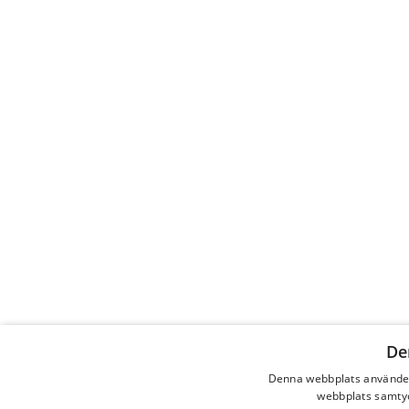
De
Denna webbplats använder
webbplats samtyck