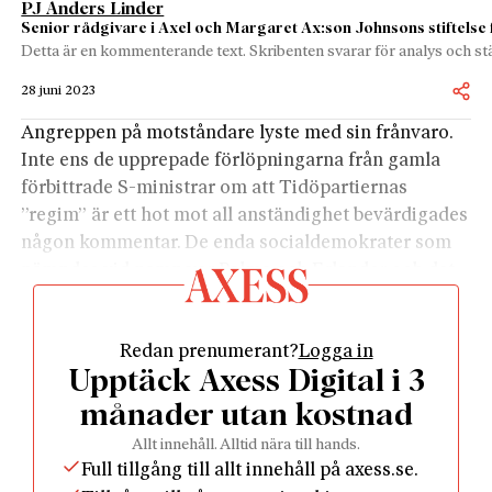
PJ Anders Linder
Senior rådgivare i Axel och Margaret Ax:son Johnsons stiftelse 
Detta är en kommenterande text. Skribenten svarar för analys och stä
28 juni 2023
Angreppen på motståndare lyste med sin frånvaro.
Inte ens de upprepade förlöpningarna från gamla
förbittrade S-ministrar om att Tidöpartiernas
”regim” är ett hot mot all anständighet bevärdigades
någon kommentar. De enda socialdemokrater som
nämndes vid namn var Palme och Erlander och det
var i en passage om Almedalen och Harpsund som
gemensamma platser i svensk demokrati.
Redan prenumerant?
Logga in
Storslagna visioner och ideologiska proklamationer
Upptäck Axess Digital i 3
saknades också. Enda undantaget var möjligen en
formulering om att hoppfullhet inte ska ses som en
månader utan kostnad
känsla utan som en ”förpliktelse”, vilket emellanåt
Allt innehåll. Alltid nära till hands.
kan kännas som en övermäktig uppgift i Sverige av
Full tillgång till allt innehåll på axess.se.
2023 års modell.