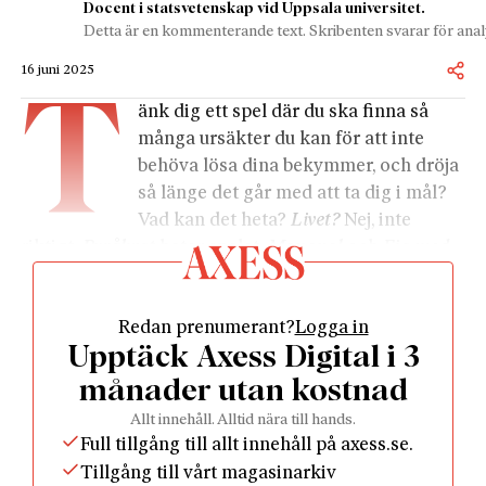
Docent i statsvetenskap vid Uppsala universitet.
Detta är en kommenterande text. Skribenten svarar för analy
16 juni 2025
T
änk dig ett spel där du ska finna så
många ursäkter du kan för att inte
behöva lösa dina bekymmer, och dröja
så länge det går med att ta dig i mål?
Vad kan det heta?
Livet?
Nej, inte
riktigt.
Byråkrat
heter spelet.
Monopol
och
Fia med
knuff
i all ära, en av brädspelsflorans allra raraste
växter är detta spel från tidigt 1980-tal.
Redan prenumerant?
Logga in
Det är rasande roligt, inte minst för oss som finner
Upptäck Axess Digital i 3
tärningar överskattade. Istället för tärning drivs
spelet fram av ”ursäkter”, närmare bestämt ursäkter
månader utan kostnad
att inte göra det man ska.
Allt innehåll. Alltid nära till hands.
Eller fram och fram. Spelets paroll lyder: ”Spelet där
Full tillgång till allt innehåll på axess.se.
du inte ska vara först i mål”. Här gäller det att stå
Tillgång till vårt magasinarkiv