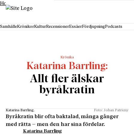
Hoppa till innehåll
Samhälle
Krönikor
Kultur
Recensioner
Essäer
Fördjupning
Podcasts
Krönika
Katarina Barrling
Allt fler älskar
byråkratin
Katarina Barrling.
Foto: Johan Patricny
Byråkratin blir ofta baktalad, många gånger
med rätta – men den har sina fördelar.
Katarina Barrling