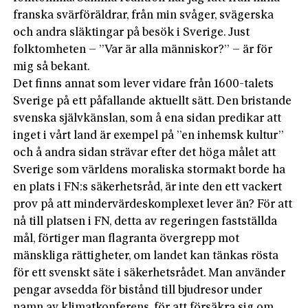
franska svärföräldrar, från min svåger, svägerska
och andra släktingar på besök i Sverige. Just
folktomheten – ”Var är alla människor?” – är för
mig så bekant.
Det finns annat som lever vidare från 1600-talets
Sverige på ett påfallande aktuellt sätt. Den bristande
svenska självkänslan, som å ena sidan predikar att
inget i vårt land är exempel på ”en inhemsk kultur”
och å andra sidan strävar efter det höga målet att
Sverige som världens moraliska stormakt borde ha
en plats i FN:s säkerhetsråd, är inte den ett vackert
prov på att mindervärdeskomplexet lever än? För att
nå till platsen i FN, detta av regeringen fastställda
mål, förtiger man flagranta övergrepp mot
mänskliga rättigheter, om landet kan tänkas rösta
för ett svenskt säte i säkerhetsrådet. Man använder
pengar avsedda för bistånd till bjudresor under
namn av klimatkonferens, för att försäkra sig om