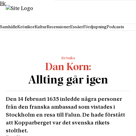
Hoppa till innehåll
Samhälle
Krönikor
Kultur
Recensioner
Essäer
Fördjupning
Podcasts
Krönika
Dan Korn
Allting går igen
Den 14 februari 1635 inledde några personer
från den franska ambassad som vistades i
Stockholm en resa till Falun. De hade förstått
att Kopparberget var det svenska rikets
stolthet.