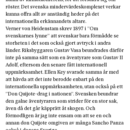
röster. Det svenska mindervärdeskomplexet verkar
kunna offra allt av anständig heder på det
internationella erkännandets altare.
Verner von Heidenstam skrev 1897 i ”Om
svenskarnes lynne” att svenskar bara förmådde se
storheten i det som också gjort avtryck i andra
länder. Riksbyggaren Gustav Vasa beundrades därför
inte på samma sätt som en äventyrare som Gustav II
Adolf, eftersom den senare fått internationell
uppmärksamhet. Ellen Key svarade samma år med
att hävda att det inte berodde enbart på den
internationella uppmärksamheten, utan också på ett
”Don Quijote-drag i nationen”. Svensken beundrar
den galne äventyraren som strider för en stor sak,
även då det går käpprätt åt skogen. Och
förmodligen är jag inte ensam om att se en och
annan don Quijote omgiven av många Sancho Panza