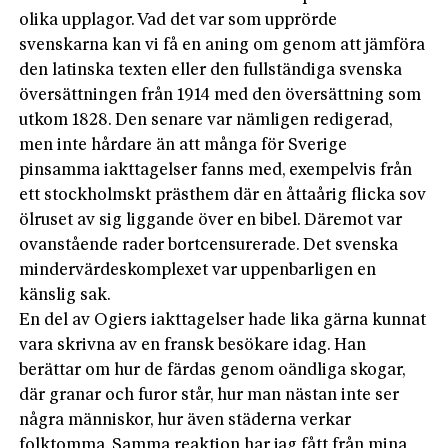
olika upplagor. Vad det var som upprörde
svenskarna kan vi få en aning om genom att jämföra
den latinska texten eller den fullständiga svenska
översättningen från 1914 med den översättning som
utkom 1828. Den senare var nämligen redigerad,
men inte hårdare än att många för Sverige
pinsamma iakttagelser fanns med, exempelvis från
ett stockholmskt prästhem där en åttaårig flicka sov
ölruset av sig liggande över en bibel. Däremot var
ovanstående rader bortcensurerade. Det svenska
mindervärdeskomplexet var uppenbarligen en
känslig sak.
En del av Ogiers iakttagelser hade lika gärna kunnat
vara skrivna av en fransk besökare idag. Han
berättar om hur de färdas genom oändliga skogar,
där granar och furor står, hur man nästan inte ser
några människor, hur även städerna verkar
folktomma. Samma reaktion har jag fått från mina