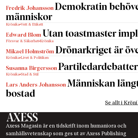
Demokratin behöv
Fredrik Johansson
människor
Krönika
Vett & Etikett
Utan toastmaster impl
Edward Blom
Försvar & Säkerhet
Krönika
Drönarkriget är öve
Mikael Holmström
Krönika
Livet & Politiken
Partiledardebatter
Susanna Birgersson
Krönika
Stad & Stil
Människan längta
Lars Anders Johansson
bostad
Se allt i Krön
Axess Magasin är en tidskrift inom humaniora och
samhällsvetenskap som ges ut av Axess Publishing