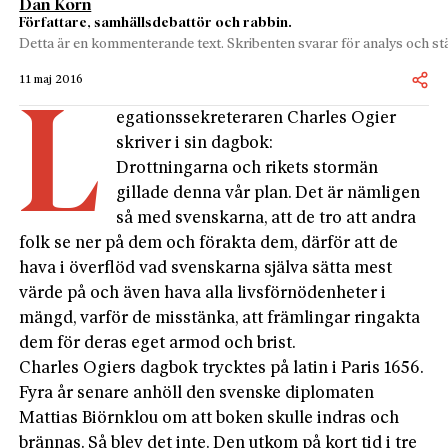
Dan Korn
Författare, samhällsdebattör och rabbin.
Detta är en kommenterande text. Skribenten svarar för analys och stä
11 maj 2016
L
egationssekreteraren Charles Ogier
skriver i sin dagbok:
Drottningarna och rikets stormän
gillade denna vår plan. Det är nämligen
så med svenskarna, att de tro att andra
folk se ner på dem och förakta dem, därför att de
hava i överflöd vad svenskarna själva sätta mest
värde på och även hava alla livsförnödenheter i
mängd, varför de misstänka, att främlingar ringakta
dem för deras eget armod och brist.
Charles Ogiers dagbok trycktes på latin i Paris 1656.
Fyra år senare anhöll den svenske diplomaten
Mattias Biörnklou om att boken skulle indras och
brännas. Så blev det inte. Den utkom på kort tid i tre