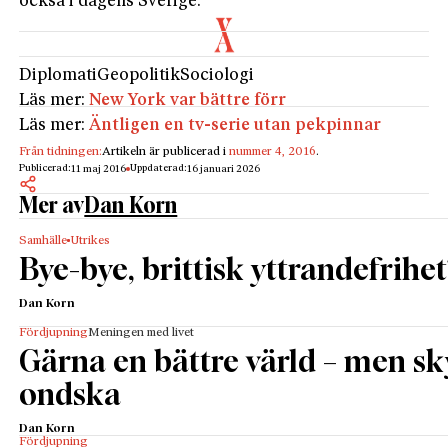
också i dagens Sverige.
Diplomati
Geopolitik
Sociologi
Läs mer:
New York var bättre förr
Läs mer:
Äntligen en tv-serie utan pekpinnar
Från tidningen:
Artikeln är publicerad i
nummer 4, 2016
.
Publicerad:
Uppdaterad:
11 maj 2016
16 januari 2026
Mer av
Dan Korn
Samhälle
Utrikes
Bye-bye, brittisk yttrandefrihet
Dan Korn
Fördjupning
Meningen med livet
Gärna en bättre värld – men s
ondska
Dan Korn
Fördjupning