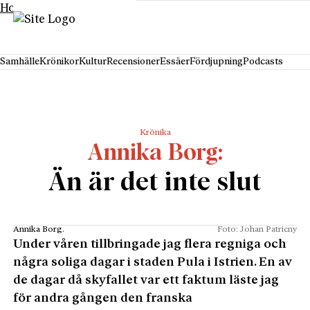
Hoppa till innehåll
Samhälle
Krönikor
Kultur
Recensioner
Essäer
Fördjupning
Podcasts
Krönika
Annika Borg
Än är det inte slut
Annika Borg.
Foto: Johan Patricny
Under våren tillbringade jag flera regniga och
några soliga dagar i staden Pula i Ist­rien. En av
de dagar då skyfallet var ett faktum läste jag
för andra gången den frans­ka