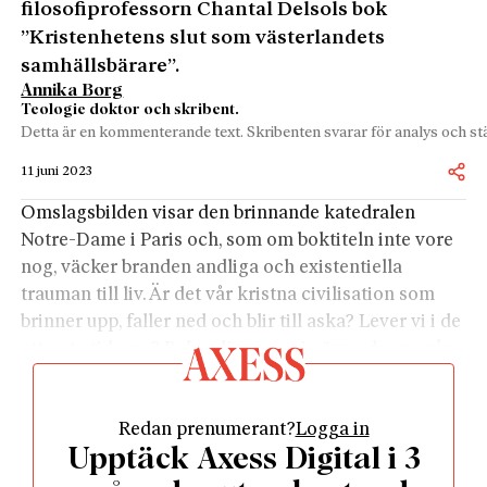
filosofiprofessorn Chantal Delsols bok
”Kristenhetens slut som västerlandets
samhällsbärare”.
Annika Borg
Teologie doktor och skribent.
Detta är en kommenterande text. Skribenten svarar för analys och stä
11 juni 2023
Omslagsbilden visar den brinnande katedralen
Notre-Dame i Paris och, som om boktiteln inte vore
nog, väcker branden andliga och existentiella
trauman till liv. Är det vår kristna civilisation som
brinner upp, faller ned och blir till aska? Lever vi i de
yttersta tiderna? Boken lämnar mig även denna gång
omskakad, uppbyggd och upprorisk i lika stora
proportioner.
Redan prenumerant?
Logga in
Omskakad av den blir jag för att jag befinner mig i
Upptäck Axess Digital i 3
den svenskkyrkliga vardagen, där vårt koncept med
gudstjänster klockan elva på söndagen eroderat,