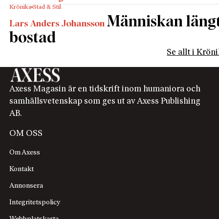
Krönika
Stad & Stil
Människan längta
Lars Anders Johansson
bostad
Se allt i Krön
Axess Magasin är en tidskrift inom humaniora och
samhällsvetenskap som ges ut av Axess Publishing
AB.
OM OSS
Om Axess
Kontakt
Annonsera
Integritetspolicy