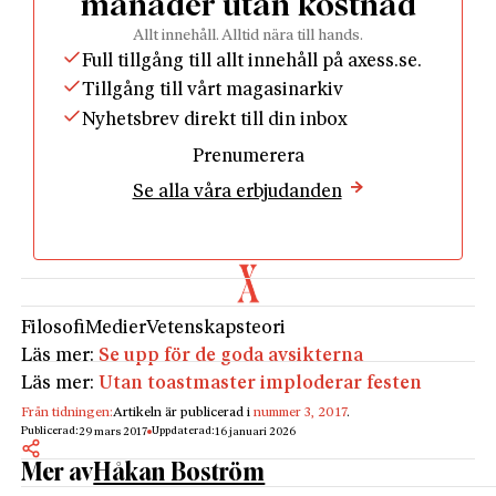
månader utan kostnad
är förenad med frihet och ifrågasättande. Det är en
Allt innehåll. Alltid nära till hands.
livsinställning där sökandet aldrig upphör och en
Full tillgång till allt innehåll på axess.se.
sanning huggen i sten är en död sanning. Skeptikern
Tillgång till vårt magasinarkiv
bygger inga imperier. Mot den står sökandet efter ett
Nyhetsbrev direkt till din inbox
fundament att en gång för alla nagla fast sanningen
Prenumerera
vid. Det är Platons projekt, över franska revolutionen
Se alla våra erbjudanden
och vidare till Malenkov. Det är det upplysta
tyranniets sanningsbegrepp.
Den österrikiske liberale filosofen, Karl Popper,
vände sig som bekant emot det fundamentalistiska
sanningsbegreppet. Den logiska positivismens
Filosofi
Medier
Vetenskapsteori
sökande efter ett fundament för alla utsagor om
Läs mer:
Se upp för de goda avsikterna
verkligheten ville Popper ersätta med provisoriska
Läs mer:
Utan toastmaster imploderar festen
sanningar och ett krav på falsifierbarhet. Ett
påstående måste hypotetiskt gå att vederlägga om
Från tidningen:
Artikeln är publicerad i
nummer 3, 2017
.
Publicerad:
Uppdaterad:
29 mars 2017
16 januari 2026
det ska vara värt att ta på allvar. Det kan inte vara
Mer av
Håkan Boström
förenligt med alla iakttagelser samtidigt.