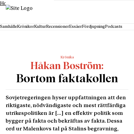
Hoppa till innehåll
Samhälle
Krönikor
Kultur
Recensioner
Essäer
Fördjupning
Podcasts
Krönika
Håkan Boström
Bortom faktakollen
Sovjetregeringen hyser uppfattningen att den
riktigaste, nödvändigaste och mest rättfärdiga
utrikespolitiken är […] en effektiv politik som
bygger på fakta och bekräftas av fakta. Dessa
ord ur Malenkovs tal på Stalins begravning,