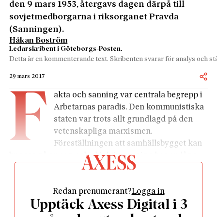
den 9 mars 1953, återgavs dagen därpå till
sovjetmedborgarna i riksorganet Pravda
(Sanningen).
Håkan Boström
Ledarskribent i Göteborgs-Posten.
Detta är en kommenterande text. Skribenten svarar för analys och stä
29 mars 2017
F
akta och sanning var centrala begrepp i
Arbetarnas paradis. Den kommunistiska
staten var trots allt grundlagd på den
vetenskapliga marxismen.
Föreställningen att samhällsbygget kan
byggas på en ren och objektiv sanning har en lång
historia. Tanken emanerar ur Platons idélära och har
följt den politiska filosofin genom århundradena.
Redan prenumerant?
Logga in
Kärleken till sanningen ligger i själva begreppet
Upptäck Axess Digital i 3
filosofi –
philo sophia
. Men den kan ta sig två
fundamentalt olika uttryck. Den kritiska skepsisen