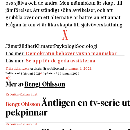
oss själva och de andra. Men människan är skapt till
jämförelser. Att ständigt söka avvikelser, och att
grubbla över om ett alternativ är bättre än ett annat.
Frågan är om vi är lika skapta till självöverskattning.
Jämställdhet
Klimatet
Psykologi
Sociologi
Läs mer:
Demokratin behöver vuxna människor
Läs mer:
Se upp för de goda avsikterna
Från tidningen:
Artikeln är publicerad i
nummer 1, 2021
.
Publicerad:
Uppdaterad:
8 februari 2021
16 januari 2026
Mer av
Bengt Ohlsson
Krönika
Kulturrådet
Äntligen en tv-serie u
Bengt Ohlsson
pekpinnar
Krönika
Kulturrådet