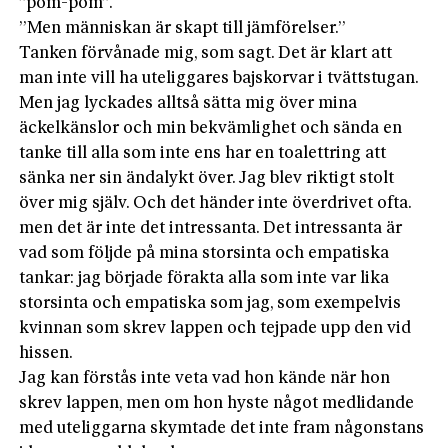
”pom-pom”.
”Men människan är skapt till jämförelser.”
Tanken förvånade mig, som sagt. Det är klart att
man inte vill ha uteliggares bajskorvar i tvättstugan.
Men jag lyckades alltså sätta mig över mina
äckelkänslor och min bekvämlighet och sända en
tanke till alla som inte ens har en toalettring att
sänka ner sin ändalykt över. Jag blev riktigt stolt
över mig själv. Och det händer inte överdrivet ofta.
men det är inte det intressanta. Det intressanta är
vad som följde på mina storsinta och empatiska
tankar: jag började förakta alla som inte var lika
storsinta och empatiska som jag, som exempelvis
kvinnan som skrev lappen och tejpade upp den vid
hissen.
Jag kan förstås inte veta vad hon kände när hon
skrev lappen, men om hon hyste något medlidande
med uteliggarna skymtade det inte fram någonstans