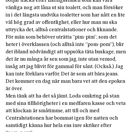
börjar flacka efter näringsställen som kan vara
vänliga nog att låna ut sin toalett, och man försöker
in i det längsta undvika toaletter som har nått en lite
väl hög grad av offentlighet, eller hur man nu ska
uttrycka det, alltså centralstationer och liknande.
För män som behöver uträtta ”pim-pim”, som det
heter i överklassen (och alltså inte ”pom-pom”), blir
det ibland nödvändigt att uppsöka täta buskage, men
det är nu många år sen som jag, inte utan vemod,
insåg att jag blivit för gammal för sånt. (Också.) Jag
kan inte förklara varför. Det är som att bära jeans.
Det kommer en dag när man bara vet att den epoken
är över.
Men tänk att ha det så jämt. Loda omkring på stan
med sina tillhörigheter i en medfaren kasse och veta
att klockan är småtimme, att till och med
Centralstationen har bommat igen för natten och
samtidigt känna hur hela ens inre skriker efter