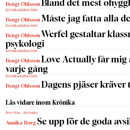
Bland det mest ohyggl
Bengt Ohlsson
Krönika
Kulturrådet
Måste jag fatta alla d
Bengt Ohlsson
Krönika
Kulturrådet
Werfel gestaltar klas
Bengt Ohlsson
psykologi
Krönika
Kulturrådet
Love Actually får mig 
Bengt Ohlsson
varje gång
Krönika
Kulturrådet
Dagens pjäser kräver
Bengt Ohlsson
Läs vidare inom Krönika
Brev från …
Krönika
Se upp för de goda avs
Annika Borg