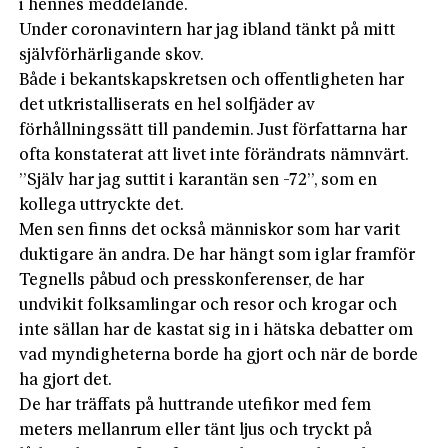
i hennes meddelande.
Under coronavintern har jag ibland tänkt på mitt
självförhärligande skov.
Både i bekantskapskretsen och offentligheten har
det utkristalliserats en hel solfjäder av
förhållningssätt till pandemin. Just författarna har
ofta konstaterat att livet inte förändrats nämnvärt.
”Själv har jag suttit i karantän sen -72”, som en
kollega uttryckte det.
Men sen finns det också människor som har varit
duktigare än andra. De har hängt som iglar framför
Tegnells påbud och presskonferenser, de har
undvikit folksamlingar och resor och krogar och
inte sällan har de kastat sig in i häts­ka debatter om
vad myndigheterna borde ha gjort och när de borde
ha gjort det.
De har träffats på huttrande utefikor med fem
meters mellanrum eller tänt ljus och tryckt på