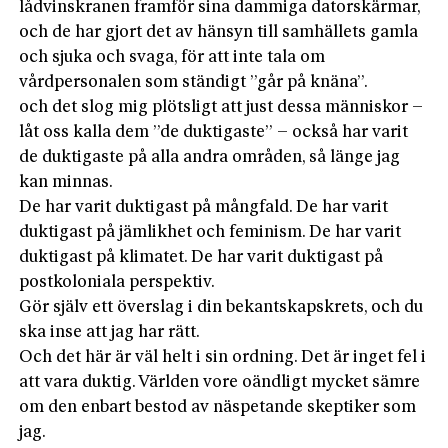
lådvinskranen framför sina dammiga datorskärmar,
och de har gjort det av hänsyn till samhällets gamla
och sjuka och svaga, för att inte tala om
vårdpersonalen som ständigt ”går på knäna”.
och det slog mig plötsligt att just dessa människor –
låt oss kalla dem ”de duktigaste” – också har varit
de duktigaste på alla andra områden, så länge jag
kan minnas.
De har varit duktigast på mångfald. De har varit
duktigast på jämlikhet och feminism. De har varit
duktigast på klimatet. De har varit duktigast på
postkoloniala perspektiv.
Gör själv ett överslag i din bekantskapskrets, och du
ska inse att jag har rätt.
Och det här är väl helt i sin ordning. Det är inget fel i
att vara duktig. Världen vore oändligt mycket sämre
om den enbart bestod av näspetande skeptiker som
jag.