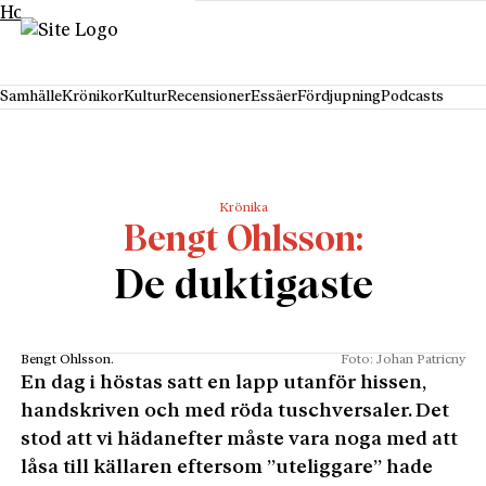
Hoppa till innehåll
Samhälle
Krönikor
Kultur
Recensioner
Essäer
Fördjupning
Podcasts
Krönika
Bengt Ohlsson
De duktigaste
Bengt Ohlsson.
Foto: Johan Patricny
En dag i höstas satt en lapp utanför hissen,
handskriven och med röda tuschversaler. Det
stod att vi hädanefter måste vara noga med att
låsa till källaren eftersom ”uteliggare” hade