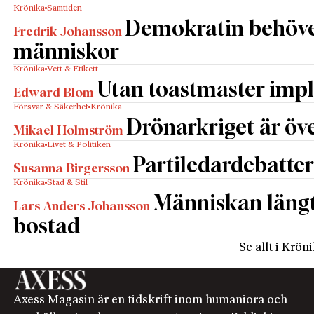
Krönika
Samtiden
Demokratin behöv
Fredrik Johansson
människor
Krönika
Vett & Etikett
Utan toastmaster impl
Edward Blom
Försvar & Säkerhet
Krönika
Drönarkriget är öve
Mikael Holmström
Krönika
Livet & Politiken
Partiledardebatter
Susanna Birgersson
Krönika
Stad & Stil
Människan längta
Lars Anders Johansson
bostad
Se allt i Krön
Axess Magasin är en tidskrift inom humaniora och