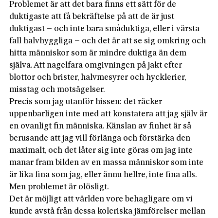
Problemet är att det bara finns ett sätt för de
duktigaste att få bekräftelse på att de är just
duktigast – och inte bara småduktiga, eller i värsta
fall halvhyggliga – och det är att se sig omkring och
hitta människor som är mindre duktiga än dem
själva. Att nagelfara omgivningen på jakt efter
blottor och brister, halvmesyrer och hycklerier,
misstag och motsägelser.
Precis som jag utanför hissen: det räcker
uppenbarligen inte med att konstatera att jag själv är
en ovanligt fin människa. Känslan av finhet är så
berusande att jag vill förlänga och förstärka den
maximalt, och det låter sig inte göras om jag inte
manar fram bilden av en massa människor som inte
är lika fina som jag, eller ännu hellre, inte fina alls.
Men problemet är olösligt.
Det är möjligt att världen vore behagligare om vi
kunde avstå från dessa koleriska jämförelser mellan