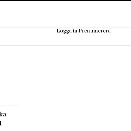
Logga in
Prenumerera
ska
i