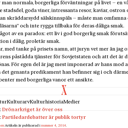
 man normala, borgerliga förväntningar på livet – en vå
e stadsdel, goda viner, intressanta resor, kaviar, ostron
an skräddarsydd sälskinnspäls – måste man omfamna
äsarna” och inte rygga tillbaka för deras dåliga smak.
ågot av en paradox: ett liv i god borgerlig smak förutsä
on i dålig, proletär smak.
r, med tanke på prisets namn, att juryn vet mer än jag 
rens påstådda tjänster för Sovjetstaten och att det är 
önas. För egen del är jag mest imponerad av hans mod a
 det genanta predikament han befinner sig i och därm
benter med borgerliga vanor ett ansikte.
tur
Kulturarv
Kulturhistoria
Medier
:
Drönarkriget är över oss
:
Partiledardebatter är publik tortyr
gen:
Artikeln är publicerad i
nummer 4, 2014
.