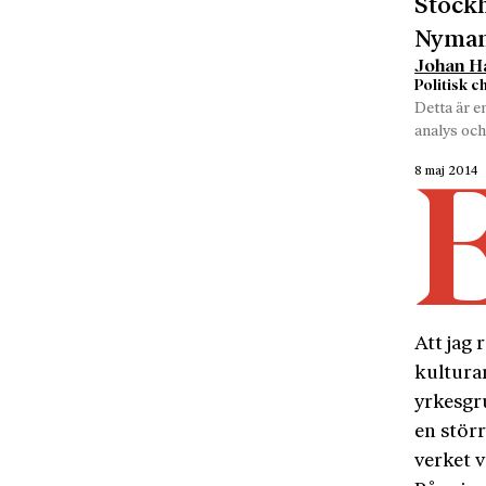
Stockh
Nyman 
Johan Ha
Politisk 
Detta är e
analys och
8 maj 2014
Att jag 
kultura
yrkesgru
en störr
verket v