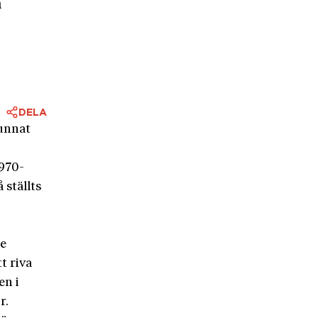
a
DELA
kunnat
1970-
 ställts
de
t riva
en i
r.