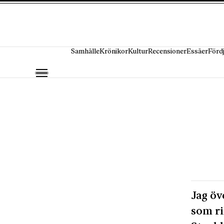
Hoppa till innehåll
Samhälle
Krönikor
Kultur
Recensioner
Essäer
Förd
Jag öv
som ri