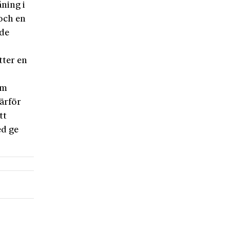
ning i
 och en
 de
tter en
om
därför
tt
ed ge