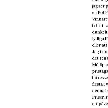
jag ser 
en Pol P
Vinnaren
i sitt ta
dunkelt
lydiga f
eller at
Jag tror
det sena
Möjligen
pristag
intress
flesta i
denna b
Priser, 
ett påve