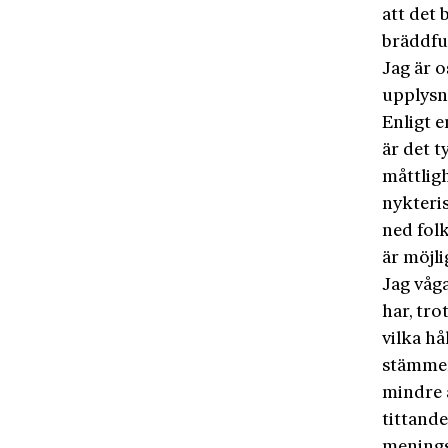
att det 
bräddful
Jag är 
upplysni
Enligt 
är det t
måttligh
nykteri
ned folk
är möjli
Jag våga
har, tro
vilka h
stämmer 
mindre ä
tittande
menings