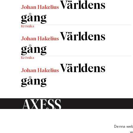
Världens
Johan Hakelius
gång
Krönika
Världens
Johan Hakelius
gång
Krönika
Världens
Johan Hakelius
gång
Axess Magasin är en tidskrift
inom humaniora och
Denna webb
samhällsvetenskap som ges ut av
w