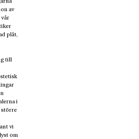
gärna
ion av
 vår
tiker
d plåt,
g till
estetisk
ningar
en
lerna i
 större
ant vi
plyst om