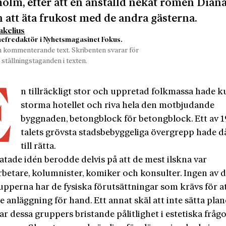
olm, efter att en anställd nekat romen Dian
att äta frukost med de andra gästerna.
kelius
chefredaktör i Nyhetsmagasinet Fokus.
n kommenterande text. Skribenten svarar för
 ställningstaganden i texten.
E
n tillräckligt stor och uppretad folkmassa hade 
storma hotellet och riva hela den motbjudande
byggnaden, betongblock för betongblock. Ett av 
talets grövsta stadsbebyggeliga övergrepp hade då
till rätta.
ratade idén berodde delvis på att de mest ilskna var
rbetare, kolumnister, komiker och konsulter. Ingen av 
pperna har de fysiska förutsättningar som krävs för at
e anläggning för hand. Ett annat skäl att inte sätta plan
ar dessa gruppers bristande pålitlighet i estetiska frågo