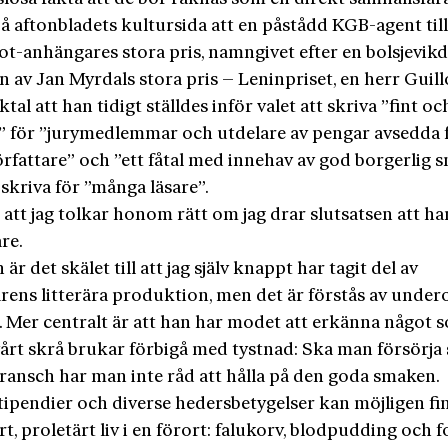
på aftonbladets kultursida att en påstådd KGB-agent til
ot-anhängares stora pris, namngivet efter en bolsjevikd
 av Jan Myrdals stora pris – Leninpriset, en herr Guill
cktal att han tidigt ställdes inför valet att skriva ”fint oc
” för ”jurymedlemmar och utdelare av pengar avsedda 
örfattare” och ”ett fåtal med innehav av god borgerlig 
t skriva för ”många läsare”.
 att jag tolkar honom rätt om jag drar slutsatsen att ha
re.
 är det skälet till att jag själv knappt har tagit del av
arens litterära produktion, men det är förstås av unde
e. Mer centralt är att han har modet att erkänna något 
 vårt skrå brukar förbigå med tystnad: Ska man försörja s
ransch har man inte råd att hålla på den goda smaken.
stipendier och diverse hedersbetygelser kan möjligen fi
rt, proletärt liv i en förort: falukorv, blodpudding och f