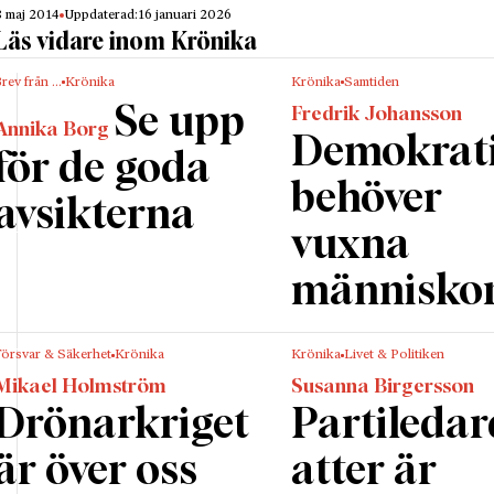
8 maj 2014
Uppdaterad:
16 januari 2026
Läs vidare inom Krönika
rev från …
Krönika
Krönika
Samtiden
Se upp
Fredrik Johansson
Annika Borg
Demokrat
för de goda
behöver
avsikterna
vuxna
människo
Försvar & Säkerhet
Krönika
Krönika
Livet & Politiken
Mikael Holmström
Susanna Birgersson
Drönarkriget
Partileda
är över oss
atter är