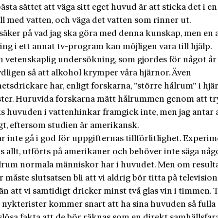
bästa sättet att väga sitt eget huvud är att sticka det i en
l med vatten, och väga det vatten som rinner ut.
osäker på vad jag ska göra med denna kunskap, men en
ng i ett annat tv-program kan möjligen vara till hjälp.
en vetenskaplig undersökning, som gjordes för något år
ydligen så att alkohol krymper våra hjärnor. Även
etsdrickare har, enligt forskarna, ”större hålrum” i hjä
ster. Huruvida forskarna mätt hålrummen genom att t
s huvuden i vattenhinkar framgick inte, men jag antar 
gt, eftersom studien är amerikansk.
r inte gå i god för uppgifternas tillförlitlighet. Experi
ts allt, utförts på amerikaner och behöver inte säga nå
ålrum normala människor har i huvudet. Men om result
måste slutsatsen bli att vi aldrig bör titta på televisio
n att vi samtidigt dricker minst två glas vin i timmen. 
 nykterister kommer snart att ha sina huvuden så fulla
lösa fakta att de bör räknas som en direkt samhällsfara