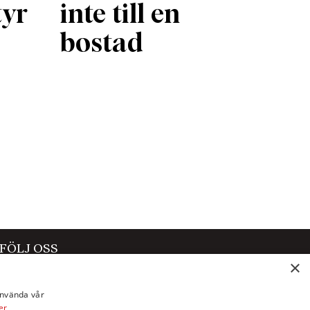
tyr
inte till en
bostad
FÖLJ OSS
×
Facebook
använda vår
Instagram
er