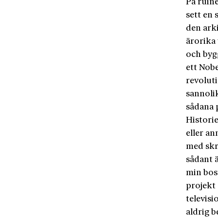
På ruin
sett en
den ark
ärorika 
och byg
ett Nobe
revolut
sannolik
sådana 
Historie
eller an
med skr
sådant 
min bost
projekt
televisi
aldrig b