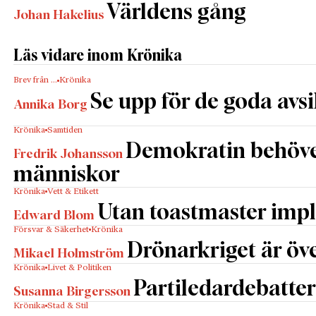
Världens gång
Johan Hakelius
Läs vidare inom Krönika
Brev från …
Krönika
Se upp för de goda avs
Annika Borg
Krönika
Samtiden
Demokratin behöv
Fredrik Johansson
människor
Krönika
Vett & Etikett
Utan toastmaster impl
Edward Blom
Försvar & Säkerhet
Krönika
Drönarkriget är öve
Mikael Holmström
Krönika
Livet & Politiken
Partiledardebatter
Susanna Birgersson
Krönika
Stad & Stil