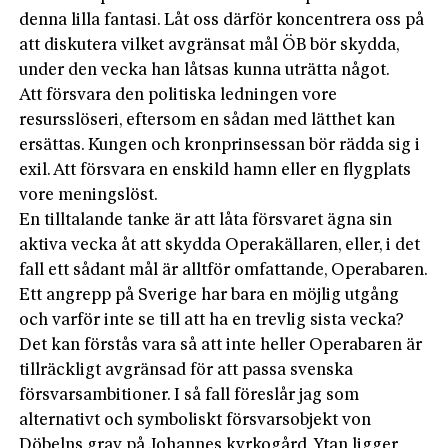
denna lilla fantasi. Låt oss därför koncentrera oss på
att diskutera vilket avgränsat mål ÖB bör skydda,
under den vecka han låtsas kunna uträtta något.
Att försvara den politiska ledningen vore
resursslöseri, eftersom en sådan med lätthet kan
ersättas. Kungen och kronprinsessan bör rädda sig i
exil. Att försvara en enskild hamn eller en flygplats
vore meningslöst.
En tilltalande tanke är att låta försvaret ägna sin
aktiva vecka åt att skydda Operakällaren, eller, i det
fall ett sådant mål är alltför omfattande, Operabaren.
Ett angrepp på Sverige har bara en möjlig utgång
och varför inte se till att ha en trevlig sista vecka?
Det kan förstås vara så att inte heller Operabaren är
tillräckligt avgränsad för att passa svenska
försvarsambitioner. I så fall föreslår jag som
alternativt och symboliskt försvarsobjekt von
Döbelns grav på Johannes kyrkogård. Ytan ligger