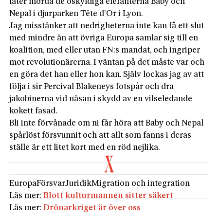
låter mörda de oskyldiga elefanterna Baby och
Nepal i djurparken Tête d’Or i Lyon.
Jag misstänker att nedrigheterna inte kan få ett slut
med mindre än att övriga Europa samlar sig till en
koa­lition, med eller utan FN:s mandat, och ingriper
mot revolutionärerna. I väntan på det måste var och
en göra det han eller hon kan. Själv lockas jag av att
följa i sir Percival Blakeneys fotspår och dra
jakobinerna vid näsan i skydd av en vilseledande
kokett fasad.
Bli inte förvånade om ni får höra att Baby och ­Nepal
spårlöst försvunnit och att allt som fanns i deras
ställe är ett litet kort med en röd nejlika.
Europa
Försvar
Juridik
Migration och integration
Läs mer:
Blott kulturmannen sitter säkert
Läs mer:
Drönarkriget är över oss