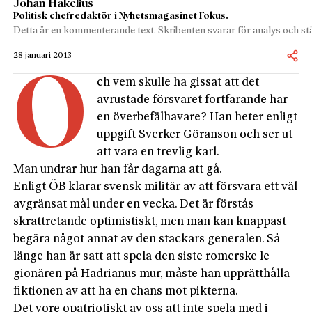
Johan Hakelius
Politisk chefredaktör i Nyhetsmagasinet Fokus.
Detta är en kommenterande text. Skribenten svarar för analys och stä
28 januari 2013
O
ch vem skulle ha gissat att det
avrustade försvaret fortfarande har
en överbefälhavare? Han heter enligt
uppgift Sverker Göranson och ser ut
att vara en trevlig karl.
Man undrar hur han får dagarna att gå.
Enligt ÖB klarar svensk militär av att försvara ett väl
avgränsat mål under en vecka. Det är förstås
skrattretande optimistiskt, men man kan knappast
begära något annat av den stackars generalen. Så
länge han är satt att spela den siste romerske le­
gionären på Hadrianus mur, måste han upprätthålla
fiktionen av att ha en chans mot pikterna.
Det vore opatriotiskt av oss att inte spela med i