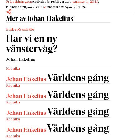
Från tidningen:
Artikeln är publicerad i
nummer 1, 2013
.
Publicerad:
Uppdaterad:
28 januari 2013
16 januari 2026
Mer av
Johan Hakelius
Inrikes
Samhälle
Har vi en ny
vänstervåg?
Johan Hakelius
Krönika
Världens gång
Johan Hakelius
Krönika
Världens gång
Johan Hakelius
Krönika
Världens gång
Johan Hakelius
Krönika
Världens gång
Johan Hakelius
Krönika