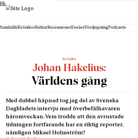
Hoppa till innehåll
Samhälle
Krönikor
Kultur
Recensioner
Essäer
Fördjupning
Podcasts
Krönika
Johan Hakelius
Världens gång
Med dubbel häpnad tog jag del av Svenska
Dagbladets intervju med överbefälhavaren
härom­veckan. Vem trodde att den avrustade
tidningen fort­far­ande har en riktig reporter,
nämligen Mikael Holmström?