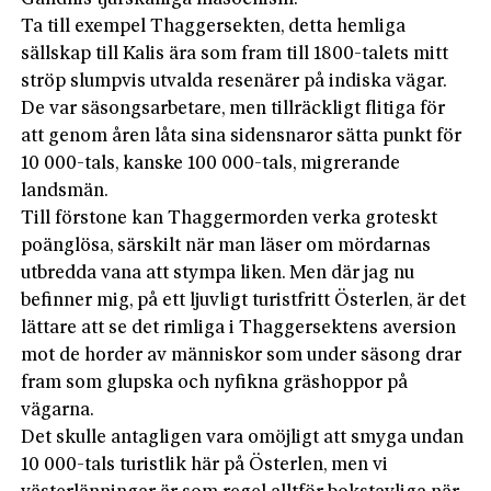
Ta till exempel Thaggersekten, detta hemliga
sällskap till Kalis ära som fram till 1800-talets mitt
ströp slumpvis utvalda resenärer på indiska vägar.
De var säsongsarbetare, men tillräckligt flitiga för
att genom åren låta sina sidensnaror sätta punkt för
10 000-tals, kanske 100 000-tals, migrerande
landsmän.
Till förstone kan Thaggermorden verka groteskt
poänglösa, särskilt när man läser om mördarnas
utbredda vana att stympa liken. Men där jag nu
befinner mig, på ett ljuvligt turistfritt Österlen, är det
lät­tare att se det rimliga i Thaggersektens aversion
mot de horder av människor som under säsong drar
fram som glupska och nyfikna gräshoppor på
vägarna.
Det skulle antagligen vara omöjligt att smyga undan
10 000-tals turistlik här på Österlen, men vi