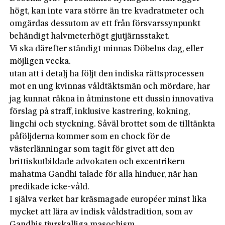
högt, kan inte vara större än tre kvadratmeter och
omgärdas dessutom av ett från försvarssynpunkt
behändigt halvmeterhögt gjutjärnsstaket.
Vi ska därefter ständigt minnas Döbelns dag, eller
möjligen vecka.
utan att i detalj ha följt den indiska rättsprocessen
mot en ung kvinnas våldtäktsmän och mördare, har
jag kunnat räkna in åtminstone ett dussin innovativa
förslag på straff, inklusive kastrering, kokning,
lingchi och styckning. Såväl brottet som de tilltänkta
påföljderna kommer som en chock för de
västerlänningar som tagit för givet att den
brittiskutbildade advokaten och excentrikern
mahatma Gandhi talade för alla hinduer, när han
predikade icke-våld.
I själva verket har kräsmagade européer minst lika
mycket att lära av indisk våldstradition, som av
Gandhis tjurskalliga masochism.