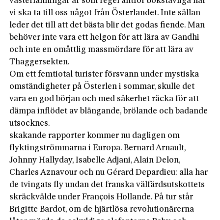
västerlänningar är som regel alltför bokstavliga när
vi ska ta till oss något från Österlandet. Inte sällan
leder det till att det bästa blir det godas fiende. Man
behöver inte vara ett helgon för att lära av Gandhi
och inte en omåttlig massmördare för att lära av
Thaggersekten.
Om ett femtiotal turister försvann under mystiska
omständigheter på Österlen i sommar, skulle det
vara en god början och med säkerhet räcka för att
dämpa inflödet av blängande, brölande och badande
utsocknes.
skakande rapporter kommer nu dagligen om
flyktingströmmarna i Europa. Bernard Arnault,
Johnny Hallyday, Isabelle Adjani, Alain Delon,
Charles Aznavour och nu Gérard Depardieu: alla har
de tvingats fly undan det franska välfärdsutskottets
skräckvälde under François Hollande. På tur står
Brigitte Bardot, om de hjärtlösa revolutionärerna