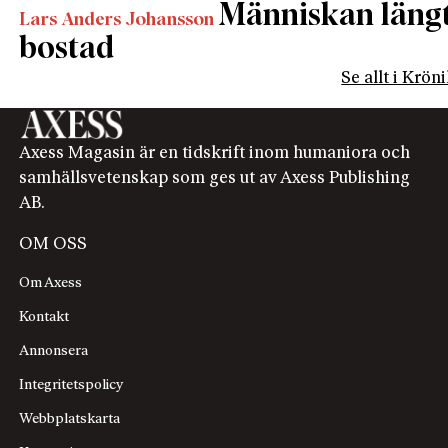
Människan längta
Lars Anders Johansson
bostad
Se allt i Krön
Axess Magasin är en tidskrift inom humaniora och
samhällsvetenskap som ges ut av Axess Publishing
AB.
OM OSS
Om Axess
Kontakt
Annonsera
Integritetspolicy
Webbplatskarta