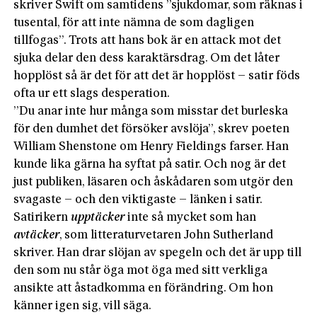
skriver Swift om samtidens ”sjukdomar, som räknas i
tusental, för att inte nämna de som dagligen
tillfogas”. Trots att hans bok är en attack mot det
sjuka delar den dess karaktärsdrag. Om det låter
hopplöst så är det för att det är hopplöst – satir föds
ofta ur ett slags desperation.
”Du anar inte hur många som misstar det burleska
för den dumhet det försöker avslöja”, skrev poeten
William Shenstone om Henry Fieldings farser. Han
kunde lika gärna ha syftat på satir. Och nog är det
just publiken, läsaren och åskådaren som utgör den
svagaste – och den viktigaste – länken i satir.
Satirikern
upptäcker
inte så mycket som han
avtäcker
, som litteraturvetaren John Sutherland
skriver. Han drar slöjan av spegeln och det är upp till
den som nu står öga mot öga med sitt verkliga
ansikte att åstadkomma en förändring. Om hon
känner igen sig, vill säga.