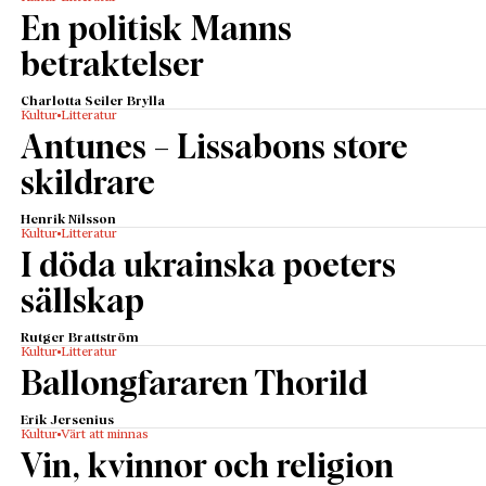
En politisk Manns
betraktelser
Charlotta Seiler Brylla
Kultur
Litteratur
Antunes – Lissabons store
skildrare
Henrik Nilsson
Kultur
Litteratur
I döda ukrainska poeters
sällskap
Rutger Brattström
Kultur
Litteratur
Ballongfararen Thorild
Erik Jersenius
Kultur
Värt att minnas
Vin, kvinnor och religion