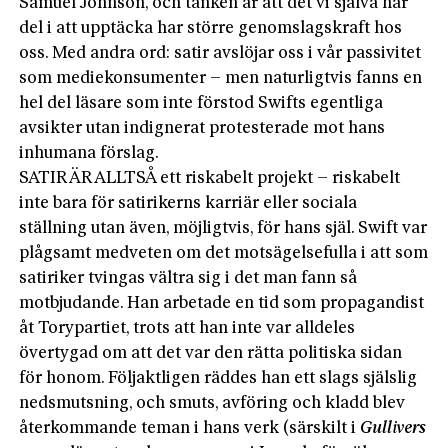
Samuel Johnson, och tanken är att det vi själva har
del i att upptäcka har större genomslagskraft hos
oss. Med andra ord: satir avslöjar oss i vår passivitet
som mediekonsumenter – men naturligtvis fanns en
hel del läsare som inte förstod Swifts egentliga
avsikter utan indignerat protesterade mot hans
inhumana förslag.
SATIR ÄR ALLTSÅ ett riskabelt projekt – riskabelt
inte bara för satirikerns karriär eller sociala
ställning utan även, möjligtvis, för hans själ. Swift var
plågsamt medveten om det motsägelsefulla i att som
satiriker tvingas vältra sig i det man fann så
motbjudande. Han arbetade en tid som propagandist
åt Torypartiet, trots att han inte var alldeles
övertygad om att det var den rätta politiska sidan
för honom. Följaktligen räddes han ett slags själslig
nedsmutsning, och smuts, avföring och kladd blev
återkommande teman i hans verk (särskilt i
Gullivers