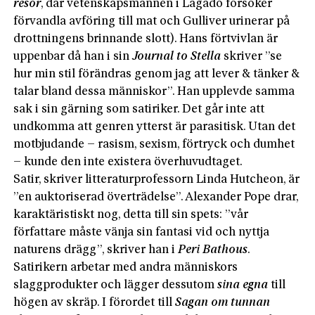
resor
, där vetenskapsmannen i Lagado försöker
förvandla avföring till mat och Gulliver urinerar på
drottningens brinnande slott). Hans förtvivlan är
uppenbar då han i sin
Journal to Stella
skriver ”se
hur min stil förändras genom jag att lever & tänker &
talar bland dessa människor”. Han upplevde samma
sak i sin gärning som satiriker. Det går inte att
undkomma att genren ytterst är parasitisk. Utan det
motbjudande – rasism, sexism, förtryck och dumhet
– kunde den inte existera överhuvudtaget.
Satir, skriver litteraturprofessorn Linda Hutcheon, är
”en auktoriserad överträdelse”. Alexander Pope drar,
karaktäristiskt nog, detta till sin spets: ”vår
författare måste vänja sin fantasi vid och nyttja
naturens drägg”, skriver han i
Peri Bathous
.
Satirikern arbetar med andra människors
slaggprodukter och lägger dessutom
sina egna
till
högen av skräp. I förordet till
Sagan om tunnan