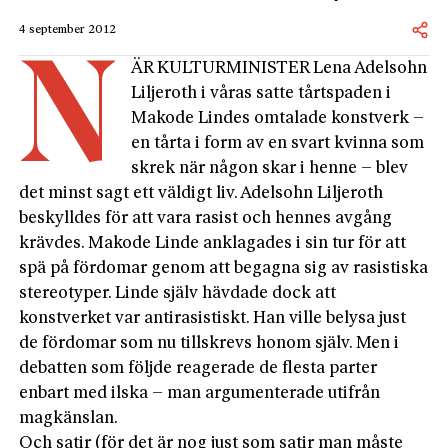
4 september 2012
N
ÄR KULTURMINISTER Lena Adelsohn
Liljeroth i våras satte tårtspaden i
Makode Lindes omtalade konstverk –
en tårta i form av en svart kvinna som
skrek när någon skar i henne – blev
det minst sagt ett väldigt liv. Adelsohn Liljeroth
beskylldes för att vara rasist och hennes avgång
krävdes. Makode Linde anklagades i sin tur för att
spä på fördomar genom att begagna sig av rasistiska
stereotyper. Linde själv hävdade dock att
konstverket var antirasistiskt. Han ville belysa just
de fördomar som nu tillskrevs honom själv. Men i
debatten som följde reagerade de flesta parter
enbart med ilska – man argumenterade utifrån
magkänslan.
Och satir (för det är nog just som satir man måste