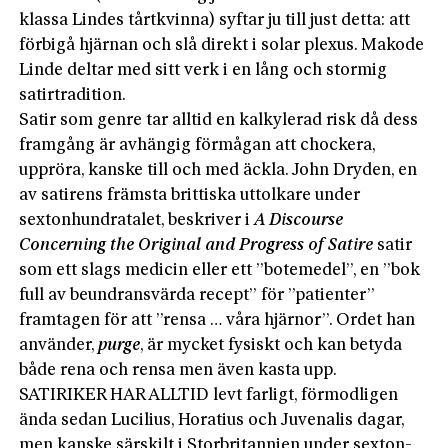
klassa Lindes tårtkvinna) syftar ju till just detta: att
förbigå hjärnan och slå direkt i solar plexus. Makode
Linde deltar med sitt verk i en lång och stormig
satirtradition.
Satir som genre tar alltid en kalkylerad risk då dess
framgång är avhängig förmågan att chockera,
uppröra, kanske till och med äckla. John Dryden, en
av satirens främsta brittiska uttolkare under
sextonhundratalet, beskriver i
A Discourse
Concerning the Original and Progress of Satire
satir
som ett slags medicin eller ett ”botemedel”, en ”bok
full av beundransvärda recept” för ”patienter”
framtagen för att ”rensa … våra hjärnor”. Ordet han
använder,
purge
, är mycket fysiskt och kan betyda
både rena och rensa men även kasta upp.
SATIRIKER HAR ALLTID levt farligt, förmodligen
ända sedan Lucilius, Horatius och Juvenalis dagar,
men kanske särskilt i Storbritannien under sexton-