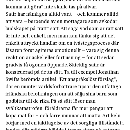
komma att göra” inte skulle tas på allvar.
Satir har nämligen alltid varit – och kommer alltid
att vara – beroende av en mottagare som avkodar
budskapet på ”rätt” sätt. Att säga vad som är rätt sätt
är inte helt enkelt, men man kan tänka sig att det
enkelt uttryckt handlar om en tvåstegsprocess där
läsaren först agiteras emotionellt – vare sig denna
reaktion är äckel eller förtjusning – för att sedan
gradvis få ögonen öppnade. Skicklig satir är
konstruerad på detta sätt. Ta till exempel Jonathan
Swifts berömda artikel ”Ett anspråkslöst förslag”,
där en munter världsförbättrare tipsar den utfattiga
irländska befolkningen om att sälja sina barn som
godbitar till de rika. På så sätt löser man
svältkatastrofen: föräldrarna får mer pengar att
köpa mat för – och färre munnar att mätta. Artikeln
börjar med en iakttagelse av det sorgliga tillståndet i