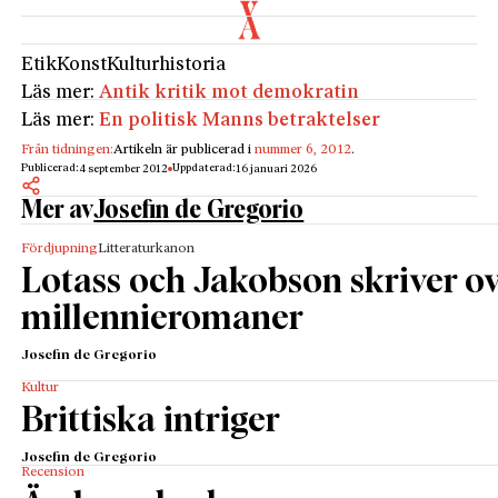
Etik
Konst
Kulturhistoria
Läs mer:
Antik kritik mot demokratin
Läs mer:
En politisk Manns betraktelser
Från tidningen:
Artikeln är publicerad i
nummer 6, 2012
.
Publicerad:
Uppdaterad:
4 september 2012
16 januari 2026
Mer av
Josefin de Gregorio
Fördjupning
Litteraturkanon
Lotass och Jakobson skriver o
millennieromaner
Josefin de Gregorio
Kultur
Brittiska intriger
Josefin de Gregorio
Recension