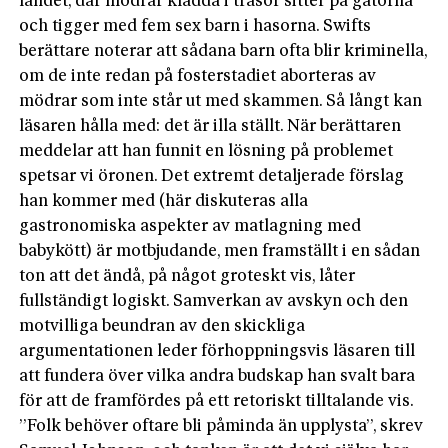
landet, där mödrar klädda i trasor sitter på gatorna
och tigger med fem sex barn i hasorna. Swifts
berättare noterar att sådana barn ofta blir kriminella,
om de inte redan på fosterstadiet aborteras av
mödrar som inte står ut med skammen. Så långt kan
läsaren hålla med: det är illa ställt. När berättaren
meddelar att han funnit en lösning på problemet
spetsar vi öronen. Det extremt detaljerade förslag
han kommer med (här diskuteras alla
gastronomiska aspekter av matlagning med
babykött) är motbjudande, men framställt i en sådan
ton att det ändå, på något groteskt vis, låter
fullständigt logiskt. Samverkan av avskyn och den
motvilliga beundran av den skickliga
argumentationen leder förhoppningsvis läsaren till
att fundera över vilka andra budskap han svalt bara
för att de framfördes på ett retoriskt tilltalande vis.
”Folk behöver oftare bli påminda än upplysta”, skrev