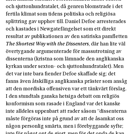
och sjuttonhundratalet, då genren blomstrade i det
fertila klimat som tidens politiska och religiösa
splittring gav upphov till. Daniel Defoe arresterades
och kastades i Newgatefängelset som ett direkt
resultat av publikationen av den satiriska pamfletten
The Shortest Way with the Dissenters
, där han lite väl
övertygande argumenterade för massutrotning av
dissenterna (kristna som lämnade den anglikanska
kyrkan under sexton- och sjuttonhundratalet). Men
det var inte bara fiender Defoe skaffade sig; det
fanns även åtskilliga anglikanska präster som ansåg
att den mordiska offensiven var ett tänkvärt förslag.
I den stundtals ganska hetsiga debatt om religiös
konformism som rasade i England var det kanske
inte alldeles uppenbart att rader såsom ”dissenterna
måste förgöras inte på grund av att de åsamkat oss
någon personlig smärta, men i förebyggande syfte;
inte för något ont de gjort, men för det onda de kan