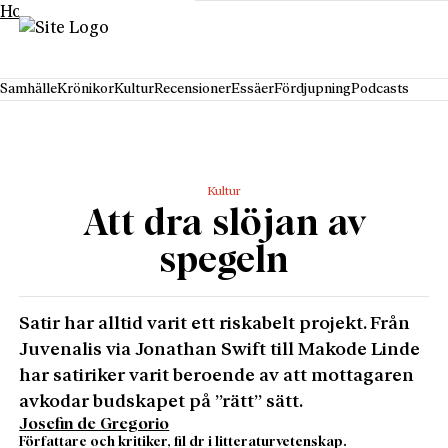
Hoppa till innehåll
Samhälle
Krönikor
Kultur
Recensioner
Essäer
Fördjupning
Podcasts
Kultur
Att dra slöjan av
spegeln
Satir har alltid varit ett riskabelt projekt. Från
Juvenalis via Jonathan Swift till Makode Linde
har satiriker varit beroende av att mottagaren
avkodar budskapet på ”rätt” sätt.
Josefin de Gregorio
Författare och kritiker, fil dr i litteraturvetenskap.