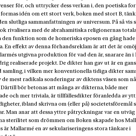
enser för, och uttrycker dess verkan i, den poetiska fo
formas idén om ett stort verk, boken med stort B, tänk
den slutliga sammanfattningen av universum. På så vis s
ok rivalisera med de abrahamitiska religionernas total
la den funktion som de homeriska eposen en gång hade
. En effekt av denna förhandsreklam är att det är omöjl
larmés utgivna produktion för vad den är, snarare än i l
drig realiserade projekt. De dikter han gav ut är en gan
d samling, i vilken mer konventionella tidiga dikter sa
v de mest radikala sonderingar av diktens väsen som n
. Därtill bör betonas att många av dikterna, både mer
de och mer triviala, är tillfällesdikter föranledda av ytt
igheter, ibland skrivna om (eller på) societetsföremål
ar. Man anar att dessa yttre påtryckningar var en utväg
na sterilitet som drömmen om Boken skapade hos Mal
is är Mallarmé en av sekulariseringens stora tänkare i