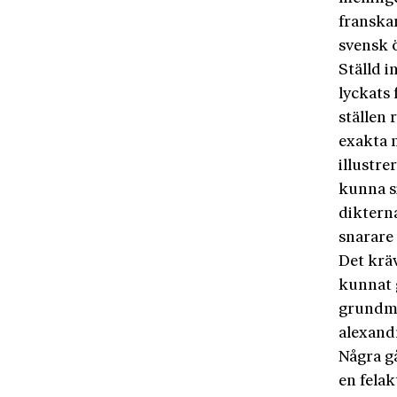
franskan
svensk 
Ställd i
lyckats
ställen 
exakta 
illustre
kunna s
diktern
snarare 
Det kräv
kunnat g
grundmön
alexand
Några g
en felak