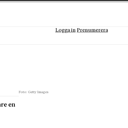
Logga in
Prenumerera
Foto: Getty Images
are en
i