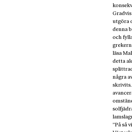
konsekv
Gradvis 
utgöra 
denna b
och fyl
grekerna
läsa Mal
detta al
splittra
några a
skrivits
avancera
omständ
solfjädr
lamslag
”På så v