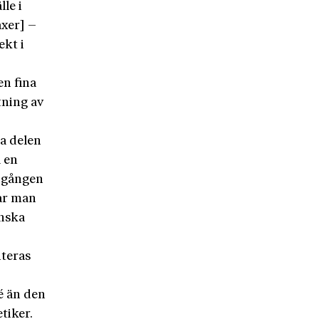
le i
äxer] –
ekt i
en fina
tning av
la delen
a en
a gången
var man
anska
teras
é än den
tiker.