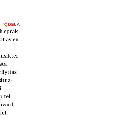
DELA
ch språk
ot av en
å
insikter
sta
flyttas
situa­
å
itel i
mnvärd
det