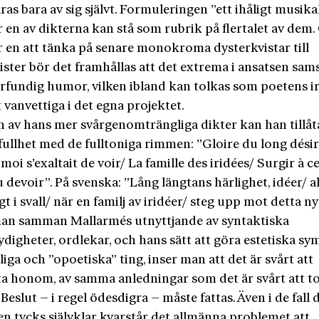
ras bara av sig självt. Formuleringen ”ett ihåligt musika
r en av dikterna kan stå som rubrik på flertalet av dem
r en att tänka på senare monokroma dysterkvistar till
ster bör det framhållas att det extrema i ansatsen sa
rfundig humor, vilken ibland kan tolkas som poetens i
 vanvettiga i det egna projektet.
n av hans mer svårgenomträngliga dikter kan han tillåt
fullhet med de fulltoniga rimmen: ”Gloire du long désir,
moi s’exaltait de voir/ La famille des iridées/ Surgir à c
devoir”. På svenska: ”Lång längtans härlighet, idéer/ al
gt i svall/ när en familj av iridéer/ steg upp mot detta ny
an samman Mallarmés utnyttjande av syntaktiska
digheter, ordlekar, och hans sätt att göra estetiska sy
iga och ”opoetiska” ting, inser man att det är svårt att
ta honom, av samma anledningar som det är svårt att t
eslut – i regel ödesdigra – måste fattas. Även i de fall 
n tycks självklar kvarstår det allmänna problemet att