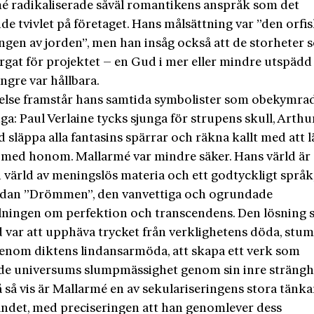
é radikaliserade såväl romantikens anspråk som det
nde tvivlet på företaget. Hans målsättning var ”den orfi
ingen av jorden”, men han insåg också att de storheter
rgat för projektet – en Gud i mer eller mind­re utspäd
ängre var hållbara.
relse framstår hans samtida symbolister som obekymra
iga: Paul Verlaine tycks sjunga för strupens skull, Arthu
släppa alla fantasins spärrar och räkna kallt med att 
ja med honom. Mallarmé var mindre säker. Hans värld är
 värld av meningslös materia och ett godtyckligt språk,
idan ”Drömmen”, den vanvettiga och ogrundade
llningen om perfektion och transcendens. Den lösning
d var att upphäva trycket från verklighetens döda, stu
enom diktens lindansarmöda, att skapa ett verk som
e universums slumpmässighet genom sin inre strängh
å så vis är Mallarmé en av sekulariseringens stora tänka
andet, med preciseringen att han genomlever dess