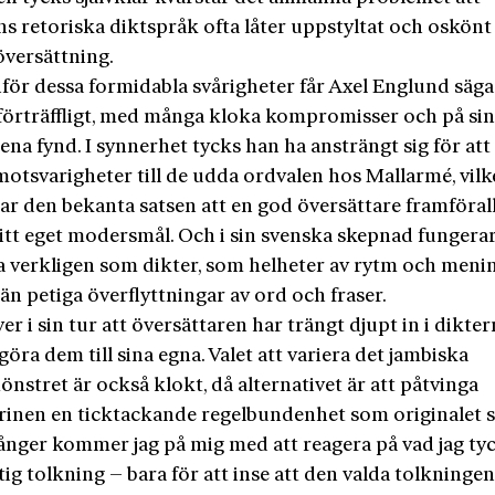
s retoriska diktspråk ofta låter uppstyltat och oskönt 
översättning.
nför dessa formidabla svårigheter får Axel Englund säga
 förträffligt, med många kloka kompromisser och på si
rena fynd. I synnerhet tycks han ha ansträngt sig för att
motsvarigheter till de udda ordvalen hos Mallarmé, vilk
rar den bekanta satsen att en god översättare framföral
itt eget modersmål. Och i sin svenska skepnad fungera
a verkligen som dikter, som helheter av rytm och meni
än petiga överflyttningar av ord och fraser.
er i sin tur att översättaren har trängt djupt in i dikte
öra dem till sina egna. Valet att variera det jambiska
stret är också klokt, då alternativet är att påtvinga
rinen en ticktackande regelbundenhet som originalet s
ånger kommer jag på mig med att reagera på vad jag tyc
tig tolkning – bara för att inse att den valda tolkningen