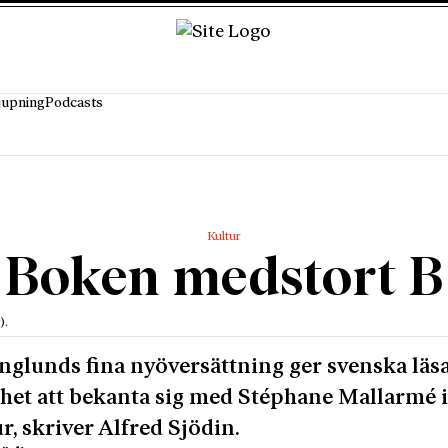
jupning
Podcasts
Kultur
Boken medstort B
).
nglunds fina nyöversättning ger svenska läs
het att bekanta sig med Stéphane Mallarmé 
ur, skriver Alfred Sjödin.