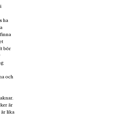
i
s ha
na
 finna
et
lt bör
r
ng
rna och
aknar.
ker är
 är lika