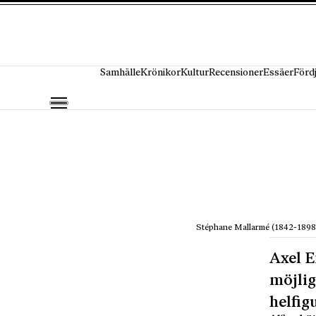
Hoppa till innehåll
Samhälle
Krönikor
Kultur
Recensioner
Essäer
Förd
Stéphane Mallarmé (1842-1898
Axel E
möjlig
helfig