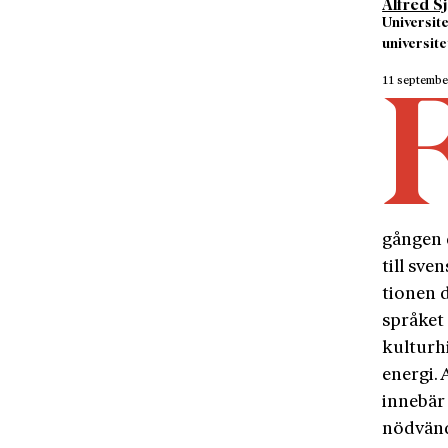
Alfred S
Universite
universite
11 septemb
gången 
till sven
tionen d
språket 
kulturh
energi. 
innebär 
nödvändi