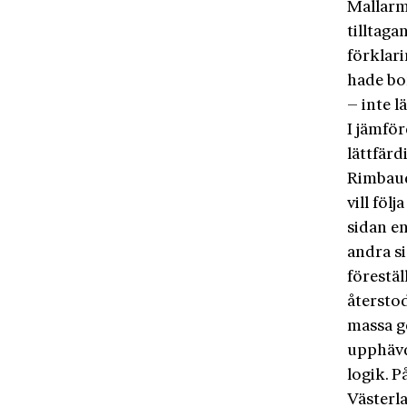
Mallarm
tilltaga
förklar
hade bo
– inte l
I jämfö
lättfärd
Rimbaud 
vill föl
sidan en
andra s
förestä
återsto
massa g
upphävd
logik. P
Västerl