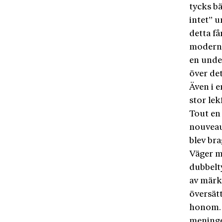
tycks bä
intet” u
detta få
moderni
en unde
över det
Även i e
stor lek
Tout en 
nouveau 
blev bra
Väger m
dubbelty
av märkl
översät
honom. B
meninge