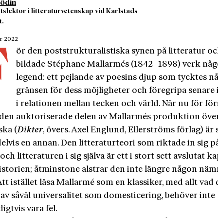
jödin
tslektor i litteraturvetenskap vid Karlstads
t.
er 2022
F
ör den poststrukturalistiska synen på litteratur o
bildade Stéphane Mallarmés (1842–1898) verk någ
legend: ett pejlande av poesins djup som tycktes n
gränsen för dess möjligheter och föregripa senare 
i relationen mellan tecken och värld. När nu för för
den auktoriserade delen av Mallarmés produktion över
ska (
Dikter
, övers. Axel Englund, Ellerströms förlag) är 
elvis en annan. Den litteraturteori som riktade in sig p
och litteraturen i sig själva är ett i stort sett avslutat kap
istorien; åtminstone alstrar den inte längre någon nä
Att istället läsa Mallarmé som en klassiker, med allt vad 
av såväl universalitet som domesticering, behöver inte
gtvis vara fel.