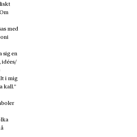
liskt
. Om
msas med
roni
a sig en
 idées/
e
lt i mig
a kall.”
mboler
olka
då