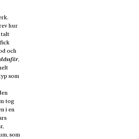
erk.
krev hur
talt
fick
mod och
ddssfär
,
elt
ttyp som
den
om tog
n i en
ars
r,
rum, som