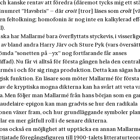
ch kanske rentav att föredra (däremot tycks mig ett stäl
inumret ”Havsbris” – där
croit
[tror] läses som
croît
[v
l en feltolkning; homofonin är nog inte en kalkylerad eff
l).
nska har Mallarmé bara överflyttats styckevis, i visserlig
 av bland andra Harry Järv och Sture Pyk (vars översät
ömda ”sonetten på –yx” nog fortfarande får anses
ffad). Nu får vi alltså för första gången hela den centra
rmés i och för sig ringa produktion. Detta kan sägas h
isk funktion. En läsare som möter Mallarmé för först
 av de kryptiska mogna dikterna kan ha svårt att veta 
ja. Men följer man Mallarmé från hans början som en g
Baudelaire-epigon kan man gradvis se hur den radikala
onen växer fram, och hur grundläggande symboler plan
ar en mer gåtfull roll i de senare dikterna.
 oss också en möjlighet att upptäcka en annan Mallarm
tjatade föregångsfiguren till 1900-talets litteraturteore