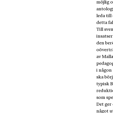
möjlig o
antolog
leda til
detta fal
Till sve
insatser
den ber
oöverträ
av Malla
pedagog
i någon
ska bör
typisk 
redukti
som spel
Det ger
något ut