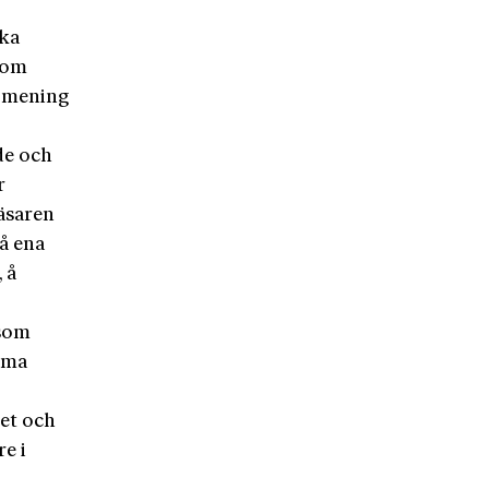
ska
 som
d mening
de och
r
läsaren
 å ena
 å
 som
mma
et och
re i