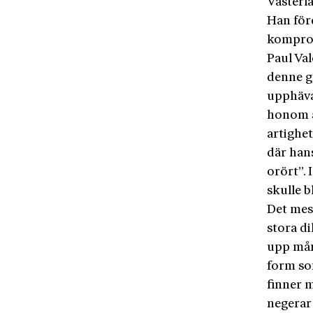
Västerl
Han för
komprom
Paul Val
denne g
upphäva 
honom at
artighe
där han
orört”.
skulle b
Det mes
stora di
upp mån
form so
finner 
negerar 