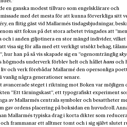
andet.”
de en ganska modest tillvaro som engelsklärare och
issade med det mesta för att kunna förverkliga sitt v
éry, en flitig gäst vid Mallarmés tisdagsbjudningar, bes
enom sitt fokus på det stora arbetet tvingades att ”men
och i anden giljotinera en stor mängd individer, vilket 
t visa sig för alla med ett verkligt utsökt behag, tåla
t”, hur han på så vis skapade sig en ”ogenomtränglig
sky
s högmods underverk förblev helt och hållet
hans
och h
 I liv och verk förebådar Mallarmé den opersonliga poe
li vanlig några generationer senare.
t avancerade steget i riktning mot Boken var möjligen 
kten ”Ett tärningskast”, ett typografiskt experiment s
ga av Mallarmés centrala symboler och besattheter me
m gav ordens placering på boksidan en huvudroll. Ann
man Mallarmés typiska drag i korta dikter som reducera
och frammanar ett alltmer tomt och i sig självt slutet 