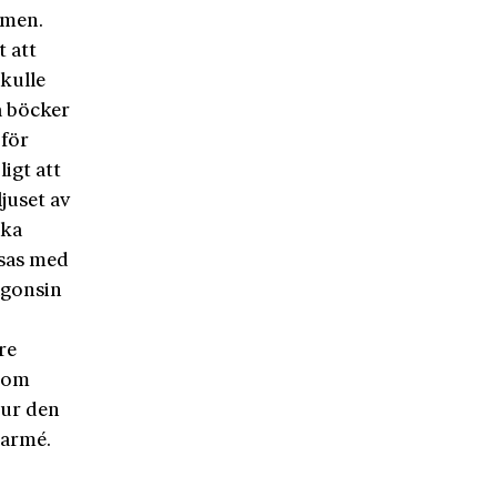
rmen.
t att
kulle
a böcker
 för
igt att
juset av
ska
msas med
ågonsin
re
 som
 ur den
larmé.