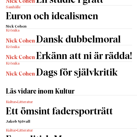
En studie i grått
Nick Cohen
Samhälle
Euron och idealismen
Nick Cohen
Krönika
Dansk dubbelmoral
Nick Cohen
Krönika
Erkänn att ni är rädda!
Nick Cohen
Krönika
Dags för självkritik
Nick Cohen
Läs vidare inom Kultur
Kultur
Litteratur
Ett ömsint fadersporträtt
Jakob Sjövall
Kultur
Litteratur