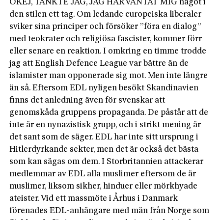
OKEJ, TÄNKTE JAG, JAG HAR VÄNTAT MIG något i
den stilen ett tag. Om ledande europeiska liberaler
sviker sina principer och försöker ”föra en dialog”
med teokrater och religiösa fascister, kommer förr
eller senare en reaktion. I omkring en timme trodde
jag att English Defence League var bättre än de
islamister man opponerade sig mot. Men inte längre
än så. Eftersom EDL nyligen besökt Skandinavien
finns det anledning även för svenskar att
genomskåda gruppens propaganda. De påstår att de
inte är en nynazistisk grupp, och i strikt mening är
det sant som de säger. EDL har inte sitt ursprung i
Hitlerdyrkande sekter, men det är också det bästa
som kan sägas om dem. I Storbritannien attackerar
medlemmar av EDL alla muslimer eftersom de är
muslimer, liksom sikher, hinduer eller mörkhyade
ateister. Vid ett massmöte i Århus i Danmark
förenades EDL-anhängare med män från Norge som