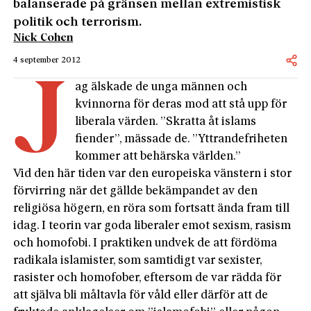
balanserade på gränsen mellan extremistisk
politik och terrorism.
Nick Cohen
4 september 2012
J
ag älskade de unga männen och
kvinnorna för deras mod att stå upp för
liberala värden. ”Skratta åt islams
fiender”, mässade de. ”Yttrandefriheten
kommer att behärska världen.”
Vid den här tiden var den europeiska vänstern i stor
förvirring när det gällde bekämpandet av den
religiösa högern, en röra som fortsatt ända fram till
idag. I teorin var goda liberaler emot sexism, rasism
och homofobi. I praktiken undvek de att fördöma
radikala islamister, som samtidigt var sexister,
rasister och homofober, eftersom de var rädda för
att själva bli måltavla för våld eller därför att de