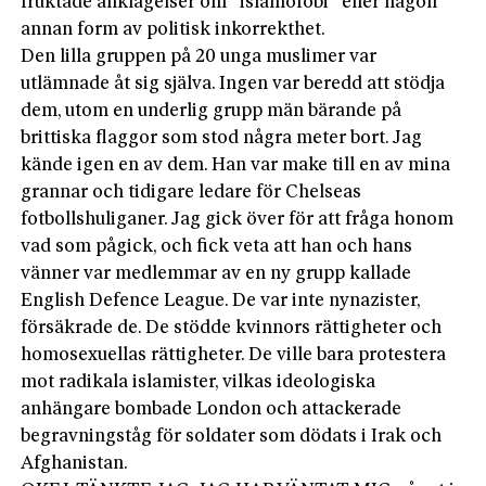
fruktade anklagelser om ”islamofobi” eller någon
annan form av politisk inkorrekthet.
Den lilla gruppen på 20 unga muslimer var
utlämnade åt sig själva. Ingen var beredd att stödja
dem, utom en underlig grupp män bärande på
brittiska flaggor som stod några meter bort. Jag
kände igen en av dem. Han var make till en av mina
grannar och tidigare ledare för Chelseas
fotbollshuliganer. Jag gick över för att fråga honom
vad som pågick, och fick veta att han och hans
vänner var medlemmar av en ny grupp kallade
English Defence League. De var inte nynazister,
försäkrade de. De stödde kvinnors rättigheter och
homosexuellas rättigheter. De ville bara protestera
mot radikala islamister, vilkas ideologiska
anhängare bombade London och attackerade
begravningståg för soldater som dödats i Irak och
Afghanistan.