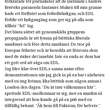
förklarade för journalister att de instämde i Anders
Breiviks paranoida fantasier. Maken till min granne
hade ett förflutet som fotbollshuligan, och EDL
förblir ett huligangäng som ger sig på alla som
tillhör ”fel” lag.
Det bästa sättet att genomskåda gruppens
propaganda är att lyssna på brittiska liberala
muslimer och före detta muslimer. De tror på
Europas friheter och är beredda att försvara dem
med de risker det innebär. Inte en enda av dem har
ett gott ord att säga om EDL.
Jag blev klar över EDL:s sanna natur efter
demonstrationen när jag gick in på en bar i närheten
med en ung kvinna, lika brittisk som någon annan i
London den dagen. ”Du är inte välkommen här”,
spottade EDL-medlemmar ur sig, mot en muslim så
integrerad att hon kunde gå på en pub med en
tillfällig bekant. ”Åk hem till Pakistan, för helvete.”