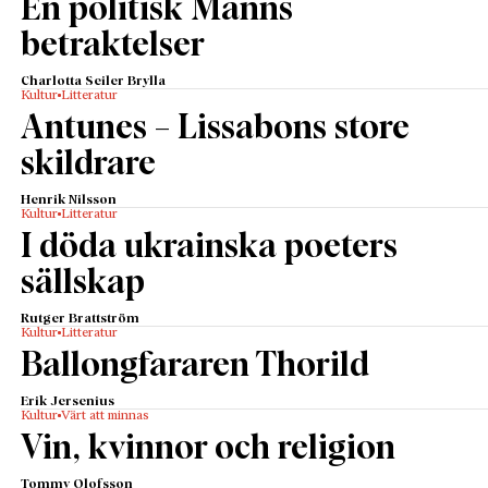
En politisk Manns
betraktelser
Charlotta Seiler Brylla
Kultur
Litteratur
Antunes – Lissabons store
skildrare
Henrik Nilsson
Kultur
Litteratur
I döda ukrainska poeters
sällskap
Rutger Brattström
Kultur
Litteratur
Ballongfararen Thorild
Erik Jersenius
Kultur
Värt att minnas
Vin, kvinnor och religion
Tommy Olofsson