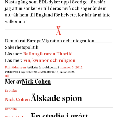
Nästa gång som EDL dyker upp i Sverige, föreslår
jag att ni sänker er till deras nivå och säger åt dem
att ”åk hem till England för helvete, för här är ni inte
välkomna”.
Demokrati
Europa
Migration och integration
Säkerhetspolitik
Läs mer:
Ballongfararen Thorild
Läs mer:
Vin, kvinnor och religion
Från tidningen:
Artikeln är publicerad i
nummer 6, 2012
.
Publicerad:
Uppdaterad:
4 september 2012
16 januari 2026
Mer av
Nick Cohen
Krönika
Älskade spion
Nick Cohen
Krönika