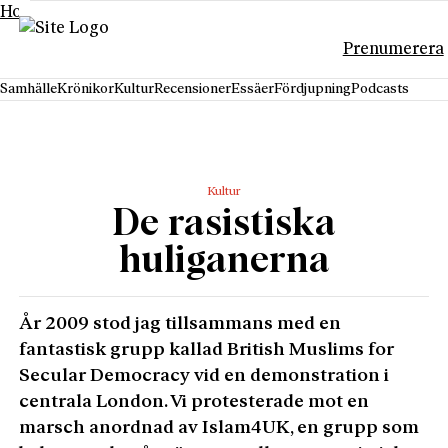
Hoppa till innehåll
Prenumerera
Samhälle
Krönikor
Kultur
Recensioner
Essäer
Fördjupning
Podcasts
Kultur
De rasistiska
huliganerna
År 2009 stod jag tillsammans med en
fantastisk grupp kallad British Muslims for
Secular Democracy vid en demonstration i
centrala London. Vi protesterade mot en
marsch anordnad av Islam4UK, en grupp som