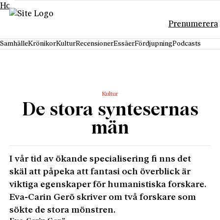
Hoppa till innehåll
Prenumerera
Samhälle
Krönikor
Kultur
Recensioner
Essäer
Fördjupning
Podcasts
Kultur
De stora syntesernas
män
I vår tid av ökande specialisering fi nns det
skäl att påpeka att fantasi och överblick är
viktiga egenskaper för humanistiska forskare.
Eva-Carin Gerö skriver om två forskare som
sökte de stora mönstren.