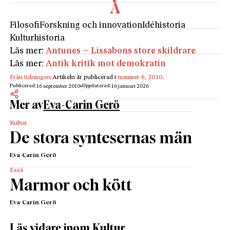
Filosofi
Forskning och innovation
Idéhistoria
Kulturhistoria
Läs mer:
Antunes – Lissabons store skildrare
Läs mer:
Antik kritik mot demokratin
Från tidningen:
Artikeln är publicerad i
nummer 6, 2010
.
Publicerad:
Uppdaterad:
16 september 2010
16 januari 2026
Mer av
Eva-Carin Gerö
Kultur
De stora syntesernas män
Eva-Carin Gerö
Essä
Marmor och kött
Eva-Carin Gerö
Läs vidare inom Kultur