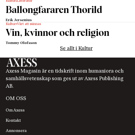
Kultur
Litteratur
Ballongfararen Thorild
Erik Jersenius
Kultur
Värt att minnas
Vin, kvinnor och religion
Tommy Olofsson
Se allt i Kultur
Axess Magasin är en tidskrift inom humaniora och
samhällsvetenskap som ges ut av Axess Publishing
AB.
OM OSS
Om Axess
Kontakt
Annonsera