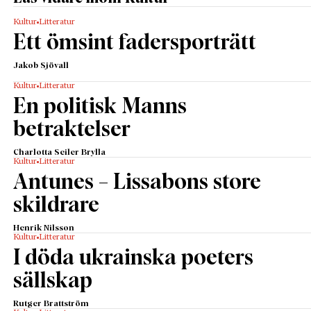
Kultur
Litteratur
Ett ömsint fadersporträtt
Jakob Sjövall
Kultur
Litteratur
En politisk Manns
betraktelser
Charlotta Seiler Brylla
Kultur
Litteratur
Antunes – Lissabons store
skildrare
Henrik Nilsson
Kultur
Litteratur
I döda ukrainska poeters
sällskap
Rutger Brattström