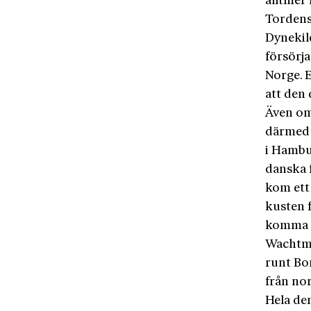
alltmer 
Tordensk
Dynekil
försörja
Norge. 
att den 
Även om 
därmed ä
i Hambur
danska f
kom ett 
kusten f
komma t
Wachtme
runt Bo
från no
Hela den