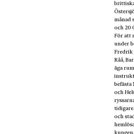
brittisk
Östersj
månad s
och 20 
För att
under b
Fredrik 
Råå, Ba
äga rum 
instruk
befästa
och Hel
ryssarn
tidigare
och sta
hemlösa
kungen