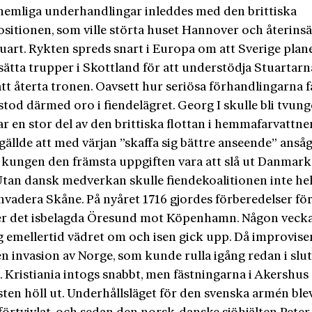
emliga underhandlingar inleddes med den brittiska
ositionen, som ville störta huset Hannover och återinsä
tuart. Rykten spreds snart i Europa om att Sverige plan
sätta trupper i Skottland för att understödja Stuartarn
tt återta tronen. Oavsett hur seriösa förhandlingarna f
tod därmed oro i fiendelägret. Georg I skulle bli tvung
ar en stor del av den brittiska flottan i hemmafarvattne
gällde att med värjan ”skaffa sig bättre anseende” anså
 kungen den främsta uppgiften vara att slå ut Danmark
 Utan dansk medverkan skulle fiendekoalitionen inte hel
vadera Skåne. På nyåret 1716 gjordes förberedelser för
er det isbelagda Öresund mot Köpenhamn. Någon vecka
og emellertid vädret om och isen gick upp. Då improvise
 en invasion av Norge, som kunde rulla igång redan i slut
. Kristiania intogs snabbt, men fästningarna i Akershus
ten höll ut. Underhållsläget för den svenska armén ble