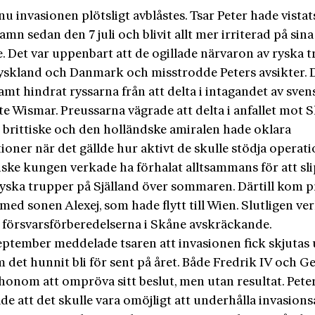
nu invasionen plötsligt avblåstes. Tsar Peter hade vistats
n sedan den 7 juli och blivit allt mer irriterad på sina
e. Det var uppenbart att de ogillade närvaron av ryska t
yskland och Danmark och misstrodde Peters avsikter. 
mt hindrat ryssarna från att delta i intagandet av sve
ste Wismar. Preussarna vägrade att delta i anfallet mot 
 brittiske och den holländske amiralen hade oklara
ioner när det gällde hur aktivt de skulle stödja operati
ske kungen verkade ha förhalat alltsammans för att sl
ryska trupper på Själland över sommaren. Därtill kom 
ed sonen Alexej, som hade flytt till Wien. Slutligen ve
 försvarsförberedelserna i Skåne avskräckande.
eptember meddelade tsaren att invasionen fick skjutas 
 det hunnit bli för sent på året. Både Fredrik IV och Ge
honom att ompröva sitt beslut, men utan resultat. Pete
de att det skulle vara omöjligt att underhålla invasion