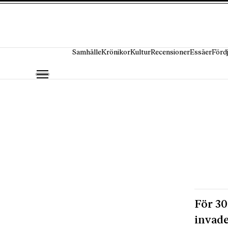
Hoppa till innehåll
Samhälle
Krönikor
Kultur
Recensioner
Essäer
Förd
För 30
invade