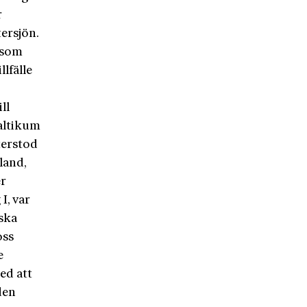
r
ersjön.
 som
lfälle
ll
Baltikum
terstod
land,
er
I, var
iska
oss
e
ed att
den