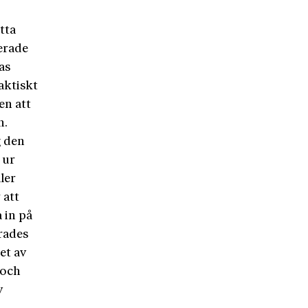
tta
erade
as
aktiskt
en att
n.
g den
 ur
ler
 att
 in på
rades
et av
 och
v