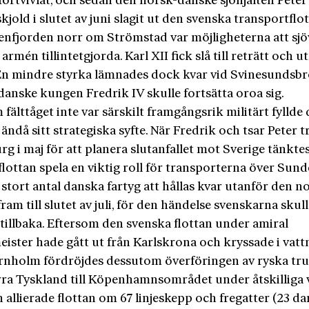
förtvivlat, och sedan den norsk-danske sjöhjälten Peter
jold i slutet av juni slagit ut den svenska transportflot
enfjorden norr om Strömstad var möjligheterna att sj
 armén tillintetgjorda. Karl XII fick slå till reträtt och
En mindre styrka lämnades dock kvar vid Svinesundsbr
danske kungen Fredrik IV skulle fortsätta oroa sig.
fälttåget inte var särskilt framgångsrik militärt fyllde 
ndå sitt strategiska syfte. När Fredrik och tsar Peter t
g i maj för att planera slutanfallet mot Sverige tänkte
lottan spela en viktig roll för transporterna över Sund
stort antal danska fartyg att hållas kvar utanför den n
ram till slutet av juli, för den händelse svenskarna skul
illbaka. Eftersom den svenska flottan under amiral
ister hade gått ut från Karlskrona och kryssade i vatt
rnholm fördröjdes dessutom överföringen av ryska tr
rra Tyskland till Köpenhamnsområdet under åtskilliga 
 allierade flottan om 67 linjeskepp och fregatter (23 da