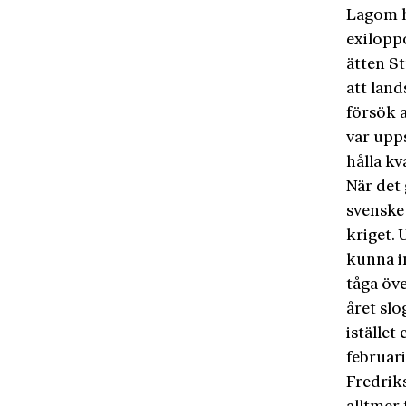
Lagom h
exilopp
ätten S
att land
försök a
var upps
hålla kv
När det 
svenske
kriget.
kunna in
tåga öv
året sl
istället
februari
Fredriks