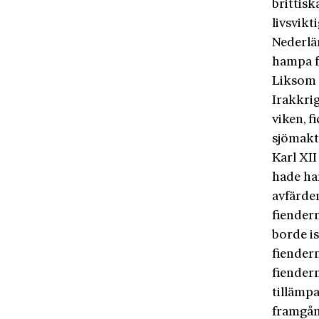
brittis
livsvikt
Nederlä
hampa fö
Liksom 
Irakkrig
viken, f
sjömakte
Karl XII
hade han
avfärde
fiender
borde is
fiender
fiendern
tillämpa
framgån