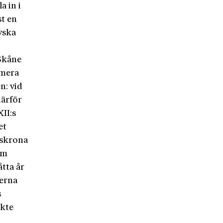
a in i
st en
yska
 Skåne
rmera
n: vid
därför
II:s
et
dskrona
om
tta år
rerna
s
ckte