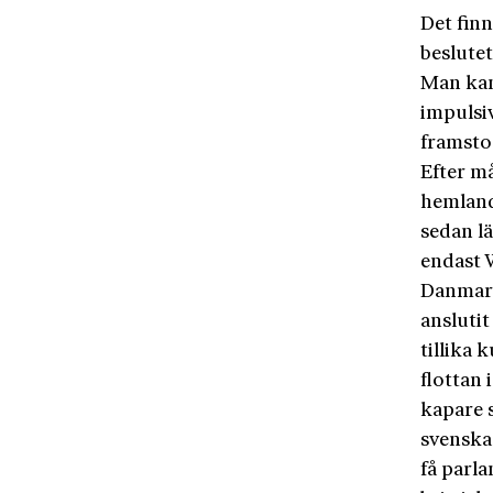
Det finn
beslutet
Man kan
impulsiv
framsto
Efter m
hemland
sedan l
endast 
Danmark
anslutit
tillika 
flottan 
kapare 
svenska
få parl