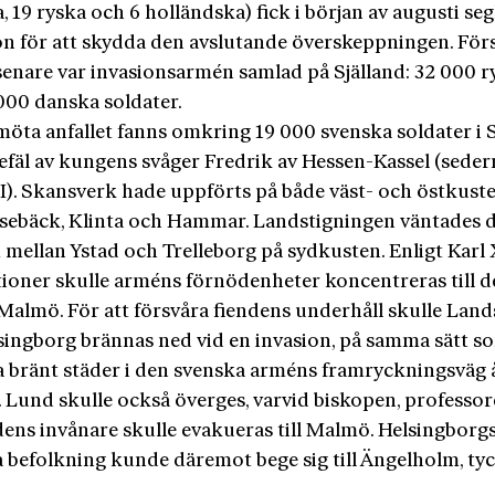
a, 19 ryska och 6 holländska) fick i början av augusti segl
ön för att skydda den avslutande överskeppningen. För
enare var invasionsarmén samlad på Själland: 32 000 r
000 danska soldater.
 möta anfallet fanns omkring 19 000 svenska soldater i
efäl av kungens svåger Fredrik av Hessen-Kassel (sede
I). Skansverk hade uppförts på både väst- och östkuste
rsebäck, Klinta och Hammar. Landstigningen väntades 
mellan Ystad och Trelleborg på sydkusten. Enligt Karl X
tioner skulle arméns förnödenheter koncentreras till d
 Malmö. För att försvåra fiendens underhåll skulle Lan
singborg brännas ned vid en invasion, på samma sätt s
a bränt städer i den svenska arméns framryckningsväg å
. Lund skulle också överges, varvid biskopen, professo
dens invånare skulle evakueras till Malmö. Helsingborg
 befolkning kunde däremot bege sig till Ängelholm, ty
.