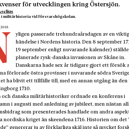
venser för utvecklingen kring Östersjön.
selius
 i militärhistoria vid Försvarshögskolan.
 2016
N
yligen passerade trehundraårsdagen av en vikti
händelse i Nordens historia. Den 8 september 17
19 september enligt nuvarande kalender) ställd
planerade rysk-danska invasionen av Skåne in.
Danskarna hade sex år tidigare gjort ett försök a
ina förlorade östra provinser i nuvarande södra Sverige
t ha blivit ett tillfälle till, med en annan utgång än den 
singborg 1710.
 och danska militärhistoriker ordnade en konferens i
mn i augusti med anledning av jubileet, men nästan all
nsbidrag som presenterades handlade om andra aspekt
ra nordiska kriget än skeendena 1716. Historien om det
de” genererar ju av förklarliga skäl inte så mycket fors