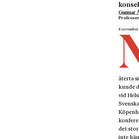
konsek
Gunnar Å
Professor
8 november
återta s
kunde de
vid Hel
Svenska
Köpenha
konfere
det sto
inte hän