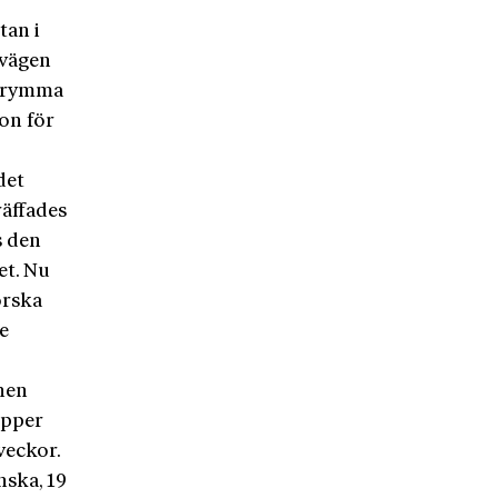
tan i
övägen
 utrymma
on för
det
räffades
s den
et. Nu
orska
le
nen
upper
veckor.
nska, 19