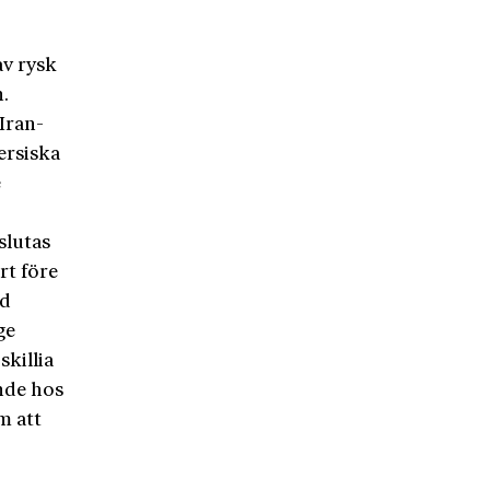
av rysk
.
Iran-
ersiska
e
slutas
rt före
ed
ge
skillia
ende hos
m att