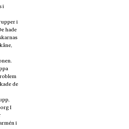
 i
rupper i
De hade
nskarnas
Skåne,
onen.
ippa
problem
rkade de
upp,
org I
r
sarmén i