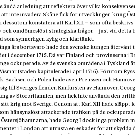
s ändå anledning att reflektera över vilka konsekvense
 att inte invadera Skåne fick för utvecklingen kring Öst
 dessutom konstatera att Karl XII – som ofta beskrivs
 och omdömeslös i strategiska frågor – just vid detta til
d som synnerligen kylig och klartänkt.
ånga års bortavaro hade den svenske kungen återvänt ti
et i december 1715. Då var Finland och provinserna i 
änge ockuperade. Av de svenska områdena i Tyskland å
Wismar (staden kapitulerade i april 1716). Förutom Ryss
, Sachsen och Polen hade även Preussen och Hannov
 sig till Sveriges fiender. Kurfursten av Hannover, Georg 
kung av Storbritannien, men fick inte använda den britt
i sitt krig mot Sverige. Genom att Karl XII hade släppt l
som hänsynslöst attackerade trafiken på de ockuperad
 Östersjöhamnarna, hade Georg I dock inga problem m
amentet i London att utrusta en eskader för att skydda 