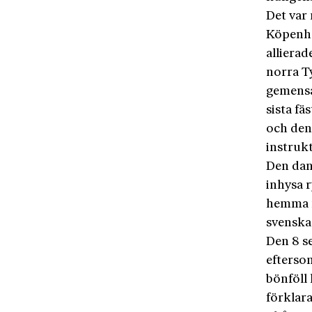
Det var 
Köpenham
allierad
norra T
gemensa
sista fä
och den
instrukt
Den dan
inhysa 
hemma m
svenska
Den 8 s
eftersom
bönföll 
förklara