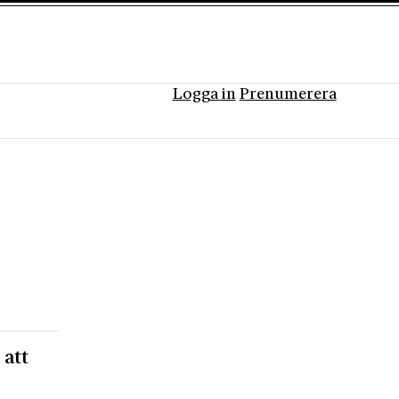
Logga in
Prenumerera
 att