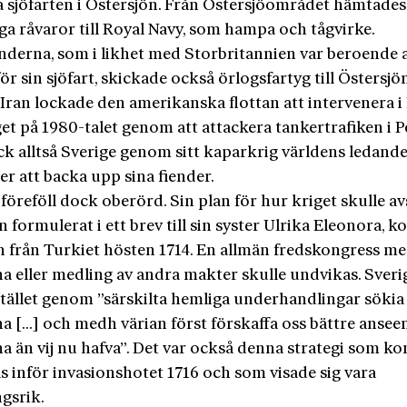
ka sjöfarten i Östersjön. Från Östersjöområdet hämtades
iga råvaror till Royal Navy, som hampa och tågvirke.
nderna, som i likhet med Storbritannien var beroende 
r sin sjöfart, skickade också örlogsfartyg till Östersjön
Iran lockade den amerikanska flottan att intervenera i 
et på 1980-talet genom att attackera tankertrafiken i P
ick alltså Sverige genom sitt kaparkrig världens ledand
r att backa upp sina fiender.
 föreföll dock oberörd. Sin plan för hur kriget skulle av
 formulerat i ett brev till sin syster Ulrika Eleonora, ko
n från Turkiet hösten 1714. En allmän fredskongress m
na eller medling av andra makter skulle undvikas. Sveri
tället genom ”särskilta hemliga underhandlingar sökia 
na […] och medh värian först förskaffa oss bättre anse
a än vij nu hafva”. Det var också denna strategi som ko
s inför invasionshotet 1716 och som visade sig vara
gsrik.