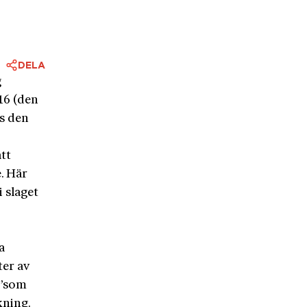
DELA
g
16 (den
es den
tt
. Här
i slaget
a
er av
 ”som
kning.