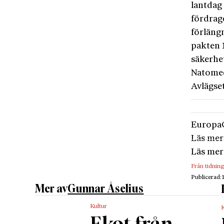
lantdag
fördrage
förläng
pakten 
säkerhet
Natomed
Avlägset
Europa
Läs mer
Läs mer
Från tidnin
Publicerad:
Mer av
Gunnar Åselius
Kultur
K