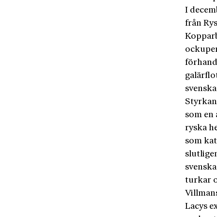
I decem
från Ry
Kopparb
ockuper
förhand
galärflo
svenska
Styrkan
som en a
ryska he
som kato
slutlige
svenska
turkar 
Villmans
Lacys e