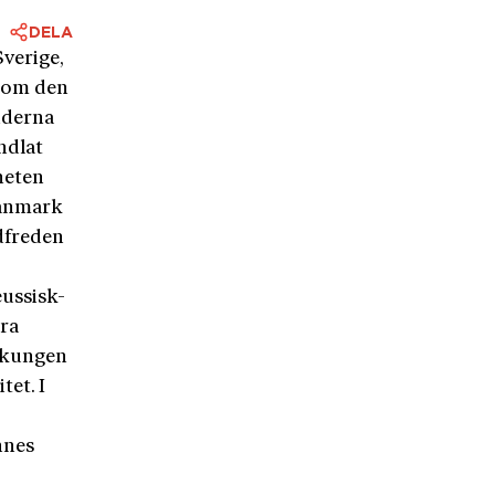
DELA
Sverige,
 som den
nderna
ndlat
heten
 Danmark
adfreden
eussisk-
era
e kungen
tet. I
nnes