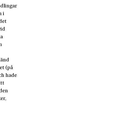
ndlingar
 i
det
vid
ka
n
känd
et (på
och hade
tt
 den
er,