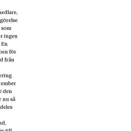
medlare,
pgörelse
h som
ör ingen
. En
ben för
ad från
ering
ptember
e den
r nu så
ldeles
nd,