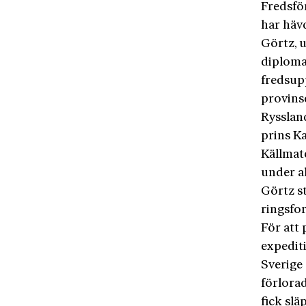
Fredsför
har häv
Görtz, 
diploma
fredsup
provinse
Ryssland
prins K
Källmate
under a
Görtz st
ringsfo
För att
expedit
Sverige
förlora
fick slä