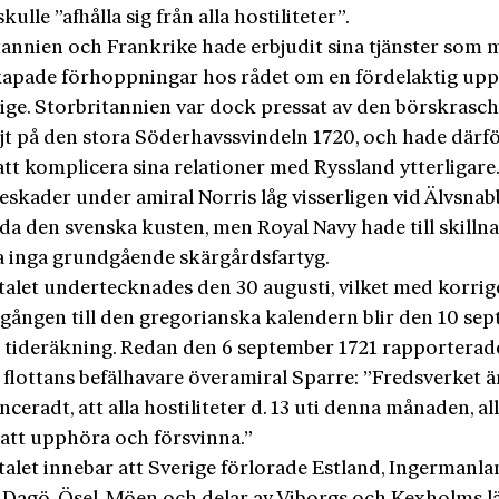
kulle ”afhålla sig från alla hostiliteter”.
tannien och Frankrike hade erbjudit sina tjänster som 
skapade förhoppningar hos rådet om en fördelaktig up
rige. Storbritannien var dock pressat av den börskrasc
ljt på den stora Söderhavssvindeln 1720, och hade därf
tt komplicera sina relationer med Ryssland ytterligare
 eskader under amiral Norris låg visserligen vid Älvsnab
da den svenska kusten, men Royal Navy hade till skilln
a inga grundgående skärgårdsfartyg.
talet undertecknades den 30 augusti, vilket med korrig
rgången till den gregorianska kalendern blir den 10 se
 tideräkning. Redan den 6 september 1721 rapporterad
flottans befälhavare överamiral Sparre: ”Fredsverket ä
nceradt, att alla hostiliteter d. 13 uti denna månaden, al
tt upphöra och försvinna.”
alet innebar att Sverige förlorade Estland, Ingermanla