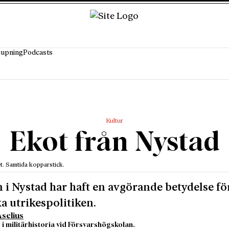
jupning
Podcasts
Kultur
Ekot från Nystad
t. Samtida kopparstick.
 i Nystad har haft en avgörande betydelse fö
a utrikespolitiken.
selius
 i militärhistoria vid Försvarshögskolan.