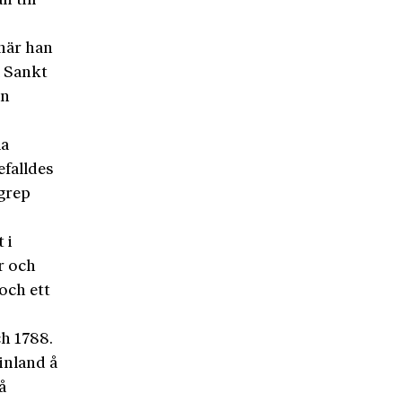
 till
när han
ll Sankt
en
la
efalldes
egrep
 i
r och
 och ett
ch 1788.
inland å
å