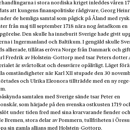
handlingarna i stora nordiska kriget inleddes våren 17
dats att kungens finanspolitiske rådgivare, Georg Hein
under de hemliga samtal som pågick på Åland med rysk
ter från maj till september 1718 nära nog åstadkom en
pgörelse. Den skulle ha inneburit Sverige hade givit up
rna i Ingermanland och Baltikum. I gengäld skulle Sver
s allierade, tillåtas erövra Norge från Danmark och gif
arl Fredrik av Holstein-Gottorp med tsar Peters dotter
rialet är svårtolkat och dessvärre opålitligt. Läget fö
lla omständigheter när Karl XII stupade den 30 novemb
örtades och Ulrika Eleo­nora tillträdde med en ny rege
rm.
 påskynda samtalen med Sverige sände tsar Peter en
ionskår, som härjade på den svenska ostkusten 1719 oc
 slöt under tiden fred med sina kvarvarande fiender oc
de Bremen, stora delar av Pommern, tullfriheten i Öres
ppa sin gamla allians med Holstein-Gottorp.