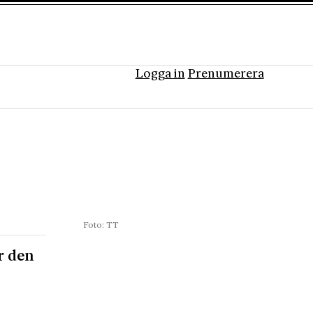
Logga in
Prenumerera
Foto: TT
r den