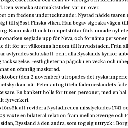
 Dagö, Ösel, Möen och delar av Viborgs och Kexholms län
d. Den svenska stormaktstiden var nu över.
et om fredens undertecknande i Nystad nådde tsaren 
ig i till sjöss i Finska viken. Han begav sig raka vägen ti
urg. Kanonskott och trumpetstötar förkunnade nyhet
onarken seglade upp för Neva, och förnäma personer
e dit för att välkomna honom till huvudstaden. Från al
ar avfyrades salutskott, och i alla Rysslands kyrkor anb
g tacksägelse. Festligheterna pågick i en vecka och inb
nnat en ofantlig maskerad.
oktober (den 2 november) utropades det ryska imperiet
hetskyrkan, när Peter antog titeln fäderneslandets fade
kejsare. En bankett hölls för tusen personer, med en bal
lt fyrverkeri.
s försök att revidera Nystadfreden misslyckades 1741 o
09 växte en bilateral relation fram mellan Sverige och F
sidan, Ryssland å den andra, som tog sig uttryck i Borg