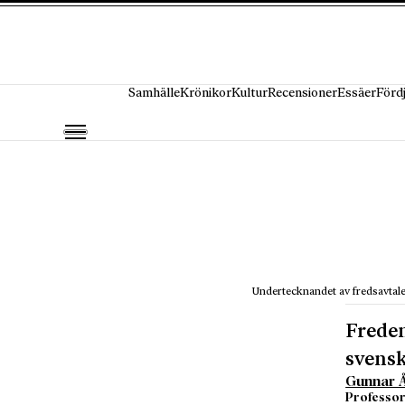
Hoppa till innehåll
Samhälle
Krönikor
Kultur
Recensioner
Essäer
Förd
Undertecknandet av fredsavtale
Freden
svensk
Gunnar Å
Professor