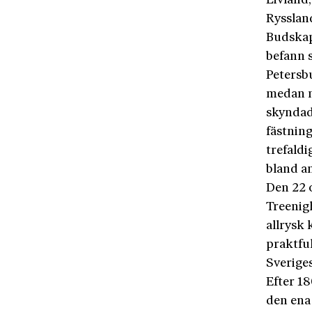
Livland,
Rysslan
Budskap
befann s
Petersb
medan m
skyndad
fästning
trefaldi
bland a
Den 22 
Treenig
allrysk 
praktful
Sverige
Efter 18
den ena 