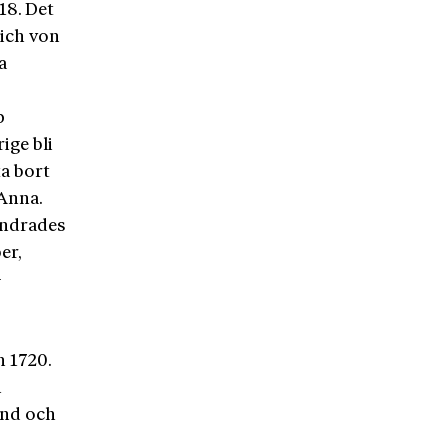
18. Det
rich von
a
p
ige bli
ta bort
 Anna.
rändrades
er,
­
h 1720.
h
und och