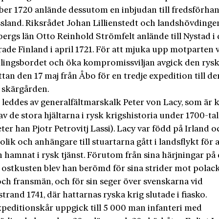
ber 1720 anlände dessutom en inbjudan till fredsförha
ssland. Riksrådet Johan Lillienstedt och landshövdingen
ergs län Otto Reinhold Strömfelt anlände till Nystad i 
ade Finland i april 1721. För att mjuka upp motparten 
lingsbordet och öka kompromissviljan avgick den rys
ttan den 17 maj från Åbo för en tredje expedition till de
 skärgården.
 leddes av generalfältmarskalk Peter von Lacy, som är 
v de stora hjältarna i rysk krigshistoria under 1700-tal
ter han Pjotr Petrovitj Lassi). Lacy var född på Irland 
lik och anhängare till stuartarna gått i landsflykt för a
n hamnat i rysk tjänst. Förutom från sina härjningar på
 ostkusten blev han berömd för sina strider mot polack
och fransmän, och för sin seger över svenskarna vid
trand 1741, där hattarnas ryska krig slutade i fiasko.
xpeditionskår uppgick till 5 000 man infanteri med