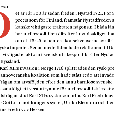
r 2021
D
et är i år 300 år sedan freden i Nystad 1721. För 
precis som för Finland, framstår Nystadfreden
kanske viktigaste traktaten någonsin. I båda lä
har utrikespolitiken därefter huvudsakligen ha
om att försöka hantera konsekvenserna av när
 ryska imperiet. Sedan medeltiden hade relationen till
n viktigaste faktorn i svensk utrikespolitik. Efter Nyst
 Ryssland.
rl XII:s invasion i Norge 1716 splittrades den rysk-pr
hannoveranska koalition som hade stått redo att invad
Frågan om arvsföljden efter den ännu barnlöse svensk
samtidigt ett visst utrymme för utrikespolitisk kreativi
dsfrågan stod Karl XII:s systerson prins Karl Fredrik av
n-Gottorp mot kungens syster, Ulrika Eleonora och he
ins Fredrik av Hessen.