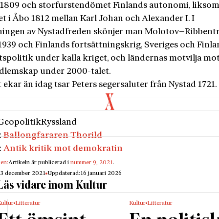
 1809 och storfurstendömet Finlands autonomi, likso
t i Åbo 1812 mellan Karl Johan och Alexander I. I
ningen av Nystadfreden skönjer man Molotov–Ribbent
1939 och Finlands fortsättningskrig, Sveriges och Finl
spolitik under kalla kriget, och ländernas motvilja mo
lemskap under 2000-talet.
 ekar än idag tsar Peters segersaluter från Nystad 1721.
Geopolitik
Ryssland
:
Ballongfararen Thorild
:
Antik kritik mot demokratin
gen:
Artikeln är publicerad i
nummer 9, 2021
.
13 december 2021
Uppdaterad:
16 januari 2026
Läs vidare inom Kultur
ultur
Litteratur
Kultur
Litteratur