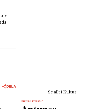
m
rop-
ands
t
DELA
Se allt i Kultur
Kultur
Litteratur