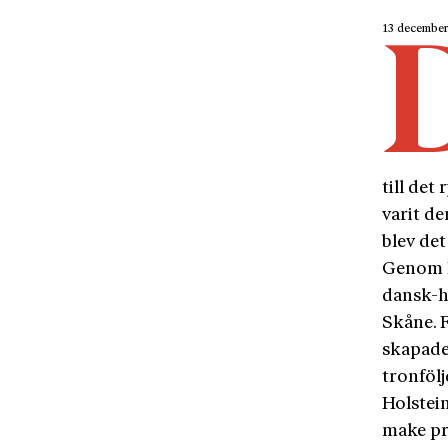
13 decembe
till det
varit de
blev det
Genom Ka
dansk-­
Skåne. 
skapade 
tronfölj
Holstei
make pr