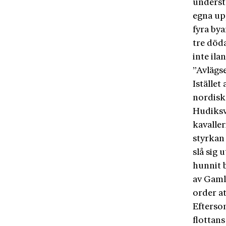
underst
egna upp
fyra bya
tre döda
inte il
”Avlägse
Istället
nordisk
Hudiksv
kavalle
styrkan
slå sig 
hunnit 
av Gaml
order at
Efterso
flottans