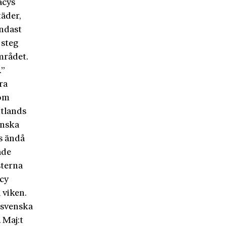
acys
täder,
endast
 steg
mrådet.
.”
ora
 om
mtlands
enska
s ändå
ade
sterna
acy
 viken.
 svenska
. Maj:t