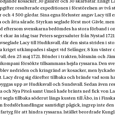
ödjande kosacker, 30 galärer och 30 skärbåtar. Enligt L
gifter resulterade expeditionen i förstörelsen av två s
r och 4 500 gårdar. Sina egna förluster angav Lacy till 
 och åtta sårade. Styrkan seglade först mot Gävle, men
and eftersom svenskarna bedömdes ha stora förband i o
t ekar än idag tsar Peters segersaluter från Nystad 1721
 avseglade Lacy till Hudiksvall, där den sista striden i st
a kriget utkämpades i slaget vid Selånger, 8 km väster
all, den 25 maj 1721. Bönder i trakten, båtsmän och Jä
rikompani försökte tillsammans hejda ryssarna. Den sv
 blev nedriden och kringränd av kosacker, men lyckade
ut. Lacy drog sig därefter tillbaka och brände vad som h
byggas upp av Hudiksvall och Sundsvall. Sedan även re
a och Nya Piteå samt Umeå hade bränts ned fick von L
t segla tillbaka söderut längs kusten till Åbo, in i Finska
m fredsförhandlingar samtidigt pågick, ingrep inte den
 fartyg för att hindra ryssarna. Istället beord­rade Kungl