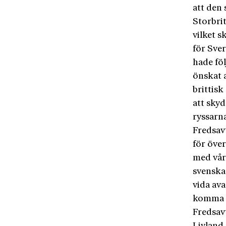
att den s
Storbri
vilket 
för Sve
hade fö
önskat a
brittisk
att skyd
ryssarn
Fredsav
för öve
med vår
svenska 
vida ava
komma a
Fredsavt