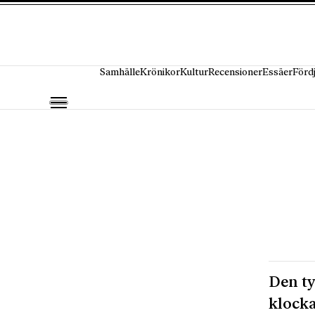
Hoppa till innehåll
Samhälle
Krönikor
Kultur
Recensioner
Essäer
Förd
Den ty
klocka