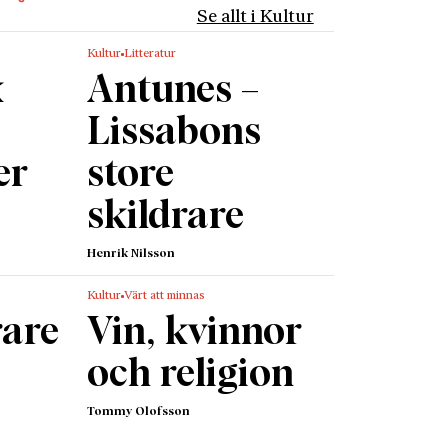
Se allt i Kultur
et. Till
Kultur
Litteratur
ankrike
k
Antunes –
ing. För
ängliga
Lissabons
.
er
store
se med
v och
skildrare
 inifrån
digt
Henrik Nilsson
ecension
Kultur
Värt att minnas
rare
Vin, kvinnor
ades han
 Karl
och religion
Tommy Olofsson
h
t