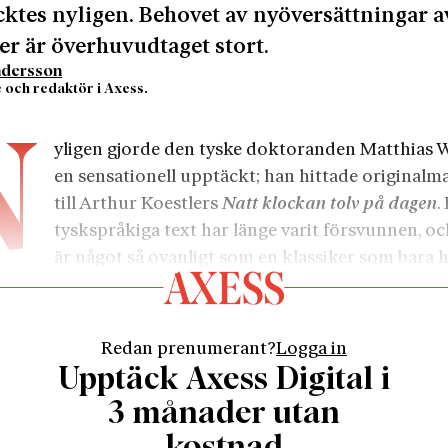
ktes nyligen. Behovet av nyöversättningar a
er är överhuvudtaget stort.
ndersson
e och redaktör i Axess.
N
yligen gjorde den tyske doktoranden Matthias 
en sensationell upptäckt; han hittade originalm
till Arthur Koestlers
Natt klockan tolv på dagen
.
tyskspråkiga text har länge varit försvunnen, o
är något så ovanligt som en klassiker som bara 
äsas i översättning.
ockan tolv på dagen
kom på engelska 1940. Romanen ha
gamle bolsjeviken Rubashov, som arresteras under 1930
Redan prenumerant?
Logga in
tiska Moskvaprocesser. Efter långa förhör avlägger han ti
Upptäck Axess Digital i
ännelse och döms till döden, trots att anklagelserna mo
3 månader utan
 falska. Det finns flera orsaker till hans agerande, men
kostnad
de skäl är lojaliteten mot kommunistpartiet.