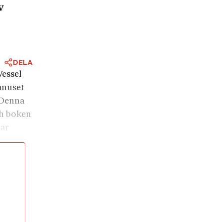
v
DELA
Wessel
anuset
 Denna
ch boken
har
ndlar
-talets
ll slut
t
 ett