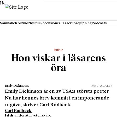
Hoppa till innehåll
Samhälle
Krönikor
Kultur
Recensioner
Essäer
Fördjupning
Podcasts
Kultur
Hon viskar i läsarens
öra
Emily Dickinson.
Foto: ALAMY
Emily Dickinson är en av USA:s största poeter.
Nu har hennes brev kommit i en imponerande
utgåva, skriver Carl Rudbeck.
Carl Rudbeck
Fil dr i litteraturvetenskap.