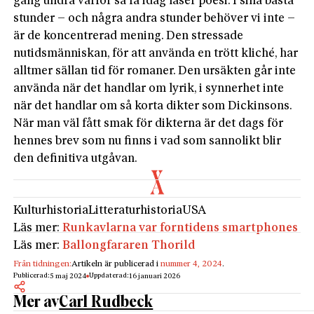
gång undra varför så få idag läser poesi. I sina bästa
stunder – och några andra stunder behöver vi inte –
är de koncentrerad mening. Den stressade
nutidsmänniskan, för att använda en trött kliché, har
alltmer sällan tid för romaner. Den ursäkten går inte
använda när det handlar om lyrik, i synnerhet inte
när det handlar om så korta dikter som Dickinsons.
När man väl fått smak för dikterna är det dags för
hennes brev som nu finns i vad som sannolikt blir
den definitiva utgåvan.
Kulturhistoria
Litteraturhistoria
USA
Läs mer:
Runkavlarna var forntidens smartphones
Läs mer:
Ballongfararen Thorild
Från tidningen:
Artikeln är publicerad i
nummer 4, 2024
.
Publicerad:
Uppdaterad:
5 maj 2024
16 januari 2026
Mer av
Carl Rudbeck