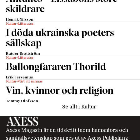
skildrare
Henrik Nilsson
Kultur
Litteratur
I döda ukrainska poeters
sällskap
Rutger Brattström
Kultur
Litteratur
Ballongfararen Thorild
Erik Jersenius
Kultur
Värt att minnas
Vin, kvinnor och religion
Tommy Olofsson
Se allt i Kultur
Axess Magasin är en tidskrift inom humaniora och
samhällsvetenskap som ges ut av Axess Publishing