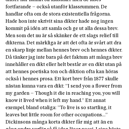
fortfarande – också utanför klassrummen. De
handlar ofta om de stora existentiella frågorna.
Hade hon inte skrivit sina dikter hade nog ingen
kommit på idén att samla och ge ut alla dessa brev.
Men som det nu är så skänker de ett slags relief till
dikterna. Det märkliga är att det ofta är svårt att dra
en skarp linje mellan hennes brev och hennes dikter.
Då tänker jag inte bara på det faktum att många brev
innehåller en dikt eller helt består av en dikt utan på
att hennes poetiska ton och diktion ofta kan höras
också i hennes prosa. Ett kort brev från 1877 skulle
nästan kunna vara en dikt: ”I send you a flower from
my garden – Though it die in reaching you, you will
know it lived when it left my hand.” Ett annat
exempel, bland otaliga: ”To live is so startling, it
leaves but little room for other occupations…”
Dickinsons många korta dikter får mig att än en