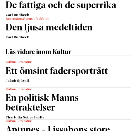
De fattiga och de superrika
Carl Rudbeck
Recension
Svensk fackbok
Den ljusa medeltiden
Carl Rudbeck
Läs vidare inom Kultur
Kultur
Litteratur
Ett ömsint fadersporträtt
Jakob Sjövall
Kultur
Litteratur
En politisk Manns
betraktelser
Charlotta Seiler Brylla
Kultur
Litteratur
Antunes – Lissabons store