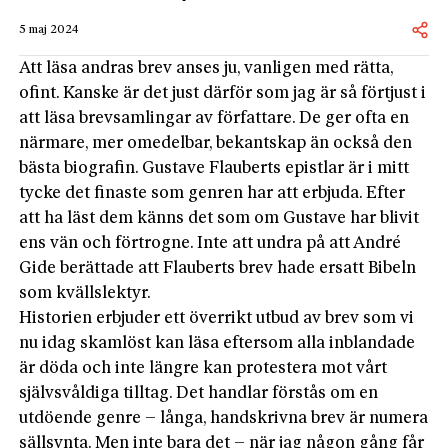
5 maj 2024
Att läsa andras brev anses ju, vanligen med rätta,
ofint. Kanske är det just därför som jag är så förtjust i
att läsa brevsamlingar av författare. De ger ofta en
närmare, mer omedelbar, bekantskap än också den
bästa biografin. Gustave Flauberts epistlar är i mitt
tycke det finaste som genren har att erbjuda. Efter
att ha läst dem känns det som om Gustave har blivit
ens vän och förtrogne. Inte att undra på att André
Gide berättade att Flauberts brev hade ersatt Bibeln
som kvällslektyr.
Historien erbjuder ett överrikt utbud av brev som vi
nu idag skamlöst kan läsa eftersom alla inblandade
är döda och inte längre kan protestera mot vårt
självsvåldiga tilltag. Det handlar förstås om en
utdöende genre – långa, handskrivna brev är numera
sällsynta. Men inte bara det – när jag någon gång får