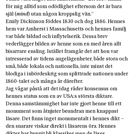
för mig alltid som odödlighet eftersom det är bara
själ (
mind
) utan någon kroppslig vän.”
Emily Dickinson föddes 1830 och dog 1886. Hennes
hem var Amherst i Massachusetts och hennes familj
var både bildad och inflytelserik. Dessa brev
vederlägger bilden av henne som en med åren allt
bisarrare ensling. Istället framgår det att hon var
intresserad av tidens angelägenheter, både stora och
små, både lokala och nationella, inte minst det
blodiga i inbördeskrig som splittrade nationen under
1860-talet och många år därefter.
Jag vågar påstå att det idag råder konsensus om
hennes status som en av USA:s största diktare.
Denna samstämmighet har inte gjort henne till ett
monument som åtnjuter beundran men knappast
läsare. Det finns inget monumentalt i hennes dikt –
den snarare viskar direkt i läsarens öra. Hennes
dikter har hunnit bli klassiker men de läses