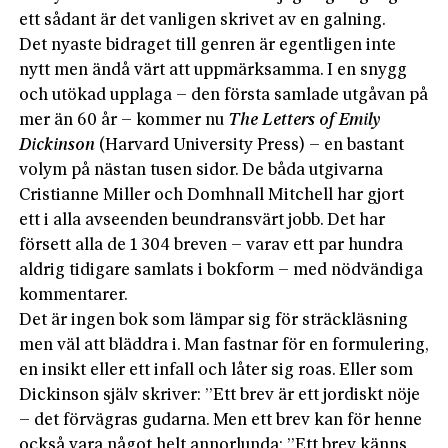
ett sådant är det vanligen skrivet av en galning.
Det nyaste bidraget till genren är egentligen inte
nytt men ändå värt att uppmärksamma. I en snygg
och utökad upplaga – den första samlade utgåvan på
mer än 60 år – kommer nu
The Letters of Emily
Dickinson
(Harvard University Press) – en bastant
volym på nästan tusen sidor. De båda utgivarna
Cristianne Miller och Domhnall Mitchell har gjort
ett i alla avseenden beundransvärt jobb. Det har
försett alla de 1 304 breven – varav ett par hundra
aldrig tidigare samlats i bokform – med nödvändiga
kommentarer.
Det är ingen bok som lämpar sig för sträckläsning
men väl att bläddra i. Man fastnar för en formulering,
en insikt eller ett infall och låter sig roas. Eller som
Dickinson själv skriver: ”Ett brev är ett jordiskt nöje
– det förvägras gudarna. Men ett brev kan för henne
också vara något helt annorlunda: ”Ett brev känns