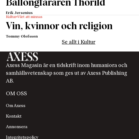
Ballongfararen Thorild
Erik Jersenius
Kultur
Värt att minnas
Vin, kvinnor och religion
Tommy Olofsson
Se allt i Kultur
Axess Magasin är en tidskrift inom humaniora och
samhällsvetenskap som ges ut av Axess Publishing
AB.
OM OSS
Om Axess
Kontakt
Annonsera
Integritetspolicy