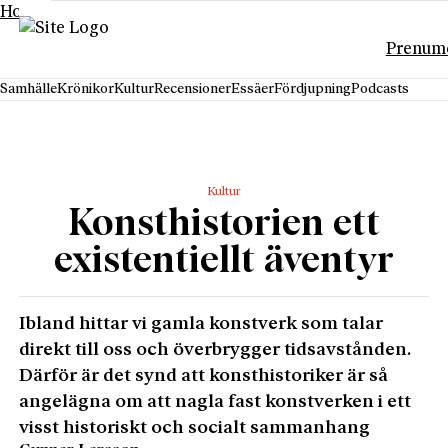
Hoppa till innehåll
Prenum
Samhälle
Krönikor
Kultur
Recensioner
Essäer
Fördjupning
Podcasts
Kultur
Konsthistorien ett
existentiellt äventyr
Ibland hittar vi gamla konstverk som talar
direkt till oss och överbrygger tidsavstånden.
Därför är det synd att konsthistoriker är så
angelägna om att nagla fast konstverken i ett
visst historiskt och socialt sammanhang