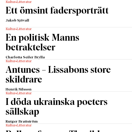
Kultur
Litteratur
Ett ömsint fadersporträtt
Jakob Sjövall
Kultur
Litteratur
En politisk Manns
betraktelser
Charlotta Seiler Brylla
Kultur
Litteratur
Antunes – Lissabons store
skildrare
Henrik Nilsson
Kultur
Litteratur
I döda ukrainska poeters
sällskap
Rutger Brattström
Kultur
Litteratur