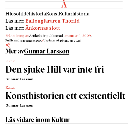
Filosofi
Idéhistoria
Konst
Kulturhistoria
Läs mer:
Ballongfararen Thorild
Läs mer:
Änkornas slott
Från tidningen:
Artikeln är publicerad i
nummer 9, 2009
.
Publicerad:
Uppdaterad:
8 december 2009
16 januari 2026
Mer av
Gunnar Larsson
Kultur
Den sjuke Hill var inte fri
Gunnar Larsson
Kultur
Konsthistorien ett existentiellt
Gunnar Larsson
Läs vidare inom Kultur