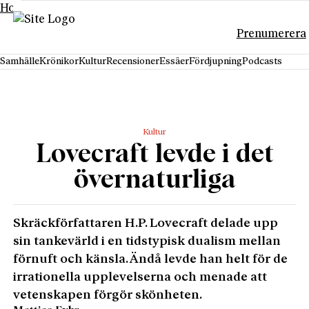
Hoppa till innehåll
Prenumerera
Samhälle
Krönikor
Kultur
Recensioner
Essäer
Fördjupning
Podcasts
Kultur
Lovecraft levde i det
övernaturliga
Skräckförfattaren H.P. Lovecraft delade upp
sin tankevärld i en tidstypisk dualism mellan
förnuft och känsla. Ändå levde han helt för de
irrationella upplevelserna och menade att
vetenskapen förgör skönheten.