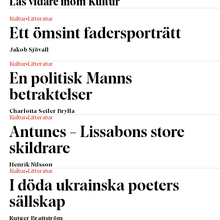
Läs vidare inom Kultur
Kultur
Litteratur
Ett ömsint fadersporträtt
Jakob Sjövall
Kultur
Litteratur
En politisk Manns
betraktelser
Charlotta Seiler Brylla
Kultur
Litteratur
Antunes – Lissabons store
skildrare
Henrik Nilsson
Kultur
Litteratur
I döda ukrainska poeters
sällskap
Rutger Brattström