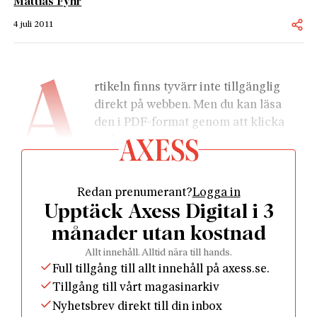
Mattias Fyhr
4 juli 2011
A
rtikeln finns tyvärr inte tillgänglig 
direkt på webben. Men du kan läsa 
den i PDF-format genom att klicka 
nedan.
Redan prenumerant?
Logga in
Upptäck Axess Digital i 3
månader utan kostnad
				Läs som PDF				
Allt innehåll. Alltid nära till hands.
Full tillgång till allt innehåll på axess.se.
Tillgång till vårt magasinarkiv
Nyhetsbrev direkt till din inbox