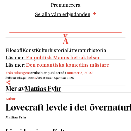
Prenumerera
Se alla våra erbjudanden
Filosofi
Konst
Kulturhistoria
Litteraturhistoria
Läs mer:
En politisk Manns betraktelser
Läs mer:
Den romantiska komedins mästare
Från tidningen:
Artikeln är publicerad i
nummer 5, 2007
.
Publicerad:
Uppdaterad:
4 juli 2011
16 januari 2026
Mer av
Mattias Fyhr
Kultur
Lovecraft levde i det övernatur
Mattias Fyhr