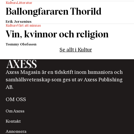
Kultur
Litteratur
Ballongfararen Thorild
Erik Jersenius
Kultur
Värt att minnas
Vin, kvinnor och religion
Tommy Olofsson
Se allt i Kultur
Axess Magasin är en tidskrift inom humaniora och
samhällsvetenskap som ges ut av Axess Publishing
AB.
OM OSS
Om Axess
Kontakt
Annonsera