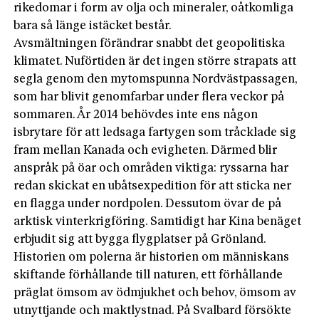
rikedomar i form av olja och mineraler, oåtkomliga
bara så länge istäcket består.
Avsmältningen förändrar snabbt det geopolitiska
klimatet. Nuförtiden är det ingen större strapats att
segla genom den mytomspunna Nordvästpassagen,
som har blivit genomfarbar under flera veckor på
sommaren. År 2014 behövdes inte ens någon
isbrytare för att ledsaga fartygen som tråcklade sig
fram mellan Kanada och evigheten. Därmed blir
anspråk på öar och områden viktiga: ryssarna har
redan skickat en ubåtsexpedition för att sticka ner
en flagga under nordpolen. Dessutom övar de på
arktisk vinterkrigföring. Samtidigt har Kina benäget
erbjudit sig att bygga flygplatser på Grönland.
Historien om polerna är historien om människans
skiftande förhållande till naturen, ett förhållande
präglat ömsom av ödmjukhet och behov, ömsom av
utnyttjande och maktlystnad. På Svalbard försökte