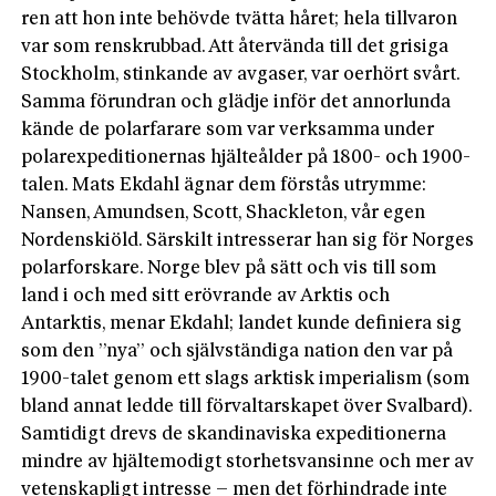
ren att hon inte behövde tvätta håret; hela tillvaron
var som renskrubbad. Att återvända till det grisiga
Stockholm, stinkande av avgaser, var oerhört svårt.
Samma förundran och glädje inför det annorlunda
kände de polarfarare som var verksamma under
polarexpeditionernas hjälteålder på 1800- och 1900-
talen. Mats Ekdahl ägnar dem förstås utrymme:
Nansen, Amundsen, Scott, Shackleton, vår egen
Nordenskiöld. Särskilt intresserar han sig för Norges
polarforskare. Norge blev på sätt och vis till som
land i och med sitt erövrande av Arktis och
Antarktis, menar Ekdahl; landet kunde definiera sig
som den ”nya” och självständiga nation den var på
1900-talet genom ett slags arktisk imperialism (som
bland annat ledde till förvaltarskapet över Svalbard).
Samtidigt drevs de skandinaviska expeditionerna
mindre av hjältemodigt storhetsvansinne och mer av
vetenskapligt intresse – men det förhindrade inte