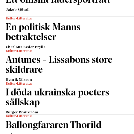
Ett ömsint fadersporträtt
Jakob Sjövall
Kultur
Litteratur
En politisk Manns
betraktelser
Charlotta Seiler Brylla
Kultur
Litteratur
Antunes – Lissabons store
skildrare
Henrik Nilsson
Kultur
Litteratur
I döda ukrainska poeters
sällskap
Rutger Brattström
Kultur
Litteratur
Ballongfararen Thorild