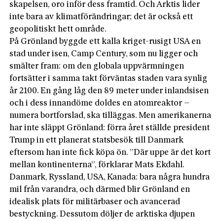
skapelsen, oro inför dess framtid. Och Arktis lider
inte bara av klimatförändringar; det är också ett
geopolitiskt hett område.
På Grönland byggde ett kalla kriget-rusigt USA en
stad under isen, Camp Century, som nu ligger och
smälter fram: om den globala uppvärmningen
fortsätter i samma takt förväntas staden vara synlig
år 2100. En gång låg den 89 meter under inlandsisen
och i dess innandöme doldes en atomreaktor –
numera bortforslad, ska tilläggas. Men amerikanerna
har inte släppt Grönland: förra året ställde president
Trump in ett planerat statsbesök till Danmark
eftersom han inte fick köpa ön. ”Där uppe är det kort
mellan kontinenterna”, förklarar Mats Ekdahl.
Danmark, Ryssland, USA, Kanada: bara några hundra
mil från varandra, och därmed blir Grönland en
idealisk plats för militärbaser och avancerad
bestyckning. Dessutom döljer de arktiska djupen