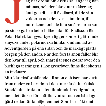
J
ag har drömt om Arktis så länge jag kan
minnas, och den här vintern åker jag
äntligen dit – till Svalbard, till de vita
vidderna och den vassa tundran, till
norrskenet och de feta små renarna som
på stubbiga ben betar i diket utanför Radisson Blu
Polar Hotel. Longyearbyen ligger som ett glittrande
smycke under polarmörka himlar, omfamnad av
Adventfjorden på ena sidan och de märkligt platta
bergen på den andra. När den första snön faller blir
den kvar till april, och snart ilar snöskotrar över den
buckliga terrängen. I Longyearbyen finns fler skotrar
än invånare.
Mitt kärleksförhållande till snön och isen har vuxit
fram under en barndom i den inte särskilt arktiska
Stockholmstrakten – femtionionde breddgraden,
men det räcker för snörika vintrar och en isbelagd
fjärd nedanför familjehemmet. Som barn åkte min