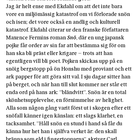
Jag är helt ense med Ekdahl om att det inte bara
vore en miljömässig katastrof om vi förlorade snön
och isen; det vore också en andlig och kulturell
katastrof. Ekdahl citerar ur den franske författaren
Maxence Fermins roman
Snö
, där en ung japansk
pojke får order av sin far att bestämma sig för om
han ska bli präst eller krigare – trots att han
egentligen vill bli poet. Pojken skickas upp på en
snöig bergstopp på ön Honshu med proviant och ett
ark papper för att göra sitt val. I sju dagar sitter han
på berget, och när han till slut kommer ner står ett
enda ord på hans ark: ”bländvitt”. Snön är en total
skönhetsupplevelse, en förnimmelse av helighet.
Alla som någon gång varit först ut i skogen efter ett
snöfall känner igen känslan: ett slags klarhet, en
tacksamhet. ”Håll snön en stund i hand så får du
känna hur het han i själfva verket är: den skall
bränna som eld i fingertopparna”, skriver Carl