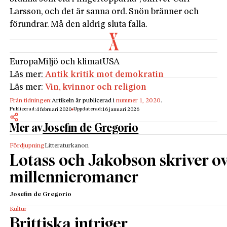
Larsson, och det är sanna ord. Snön bränner och
förundrar. Må den aldrig sluta falla.
Europa
Miljö och klimat
USA
Läs mer:
Antik kritik mot demokratin
Läs mer:
Vin, kvinnor och religion
Från tidningen:
Artikeln är publicerad i
nummer 1, 2020
.
Publicerad:
Uppdaterad:
4 februari 2020
16 januari 2026
Mer av
Josefin de Gregorio
Fördjupning
Litteraturkanon
Lotass och Jakobson skriver o
millennieromaner
Josefin de Gregorio
Kultur
Brittiska intriger