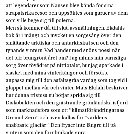
att legendarer som Nansen blev kända för sina
strapatsrika resor och uppsöktes som guruer av dem
som ville bege sig till polerna.
Men så kommer då, till slut, avsmältningen. Ekdahls
bok är i mångt och mycket en sorgesång över den
smältande arktiska och antarktiska isen och den
tynande vintern. Vad händer med snöns poesi när
det blir brungrönt året om? Jag minns min barnsliga
sorg över tövädret på nittiotalet, hur jag sparkade i
slasket med mina vinterkängor och försökte
anpassa mig till den asfaltsgråa vardag som tog vid i
glappet mellan vår och vinter. Mats Ekdahl beskriver
hur denna tristess nu börjar sprida sig till
Diskobukten och den gnistrande grönländska isfjord
som marknadsförs som ett ”klimatförändringarnas
Ground Zero” och även kallas för ”världens
snabbaste glaciär”. Den fryser inte längre till på
vintern som den förr brukade göra.