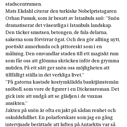
stadscentrumen.
Mats Ekdahl citerar den turkiske Nobelpristagaren
Orhan Pamuk, som är besatt av Istanbuls snö: ”Snön
dramatiserar det väsentliga i Istanbuls landskap.
Den täcker smutsen, betongen, de fula delarna,
sakerna som förvirrar ögat. Och den gör allting nytt,
poetiskt annorlunda och pittoreskt som i en
målning. Den omvandlar staden till ett magiskt rum
som får oss att glömma skräcken inför den grymma
nutiden. På ett sätt ger snön oss möjligheten att
tillfälligt ställa in det verkliga livet.”
”På gatorna kastade kostymklädda banktjänstemän
snöboll, som vore de figurer i en Dickensroman. Det
gick inte att undgå att se glädjen i de vuxnas
ansikten.”
Jakten på snön är ofta en jakt på sådan renhet och
oskuldsfullhet. En polarforskare som jag en gång
intervjuade berättade att luften på Antarktis var så