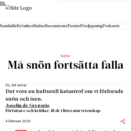
Hoppa till innehåll
Samhälle
Krönikor
Kultur
Recensioner
Essäer
Fördjupning
Podcasts
Kultur
Må snön fortsätta falla
Se, det snöar.
Det vore en kulturell katastrof om vi förlorade
snön och isen.
Josefin de Gregorio
Författare och kritiker, fil dr i litteraturvetenskap.
4 februari 2020