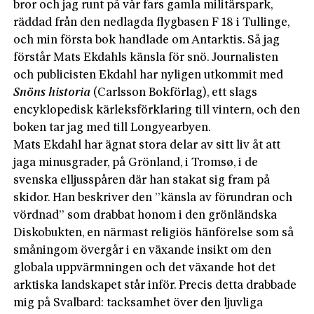
bror och jag runt på vår fars gamla militärspark,
räddad från den nedlagda flygbasen F 18 i Tullinge,
och min första bok handlade om Antarktis. Så jag
förstår Mats Ekdahls känsla för snö. Journalisten
och publicisten Ekdahl har nyligen utkommit med
Snöns historia
(Carlsson Bokförlag), ett slags
encyklopedisk kärleksförklaring till vintern, och den
boken tar jag med till Longyearbyen.
Mats Ekdahl har ägnat stora delar av sitt liv åt att
jaga minusgrader, på Grönland, i Tromsø, i de
svenska elljusspåren där han stakat sig fram på
skidor. Han beskriver den ”känsla av förundran och
vördnad” som drabbat honom i den grönländska
Diskobukten, en närmast religiös hänförelse som så
småningom övergår i en växande insikt om den
globala uppvärmningen och det växande hot det
arktiska landskapet står inför. Precis detta drabbade
mig på Svalbard: tacksamhet över den ljuvliga