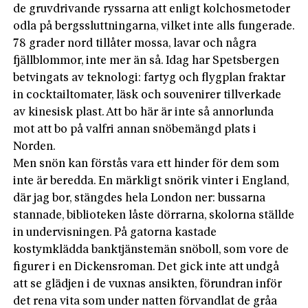
de gruvdrivande ryssarna att enligt kolchosmetoder
odla på bergssluttningarna, vilket inte alls fungerade.
78 grader nord tillåter mossa, lavar och några
fjällblommor, inte mer än så. Idag har Spetsbergen
betvingats av teknologi: fartyg och flygplan fraktar
in cocktailtomater, läsk och souvenirer tillverkade
av kinesisk plast. Att bo här är inte så annorlunda
mot att bo på valfri annan snöbemängd plats i
Norden.
Men snön kan förstås vara ett hinder för dem som
inte är beredda. En märkligt snörik vinter i England,
där jag bor, stängdes hela London ner: bussarna
stannade, biblioteken låste dörrarna, skolorna ställde
in undervisningen. På gatorna kastade
kostymklädda banktjänstemän snöboll, som vore de
figurer i en Dickensroman. Det gick inte att undgå
att se glädjen i de vuxnas ansikten, förundran inför
det rena vita som under natten förvandlat de gråa