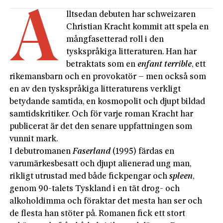
A
lltsedan debuten har schweizaren
Christian Kracht kommit att spela en
mångfasetterad roll i den
tyskspråkiga litteraturen. Han har
betraktats som en
enfant terrible
, ett
rikemansbarn och en provokatör – men också som
en av den tyskspråkiga litteraturens verkligt
betydande samtida, en kosmopolit och djupt bildad
samtidskritiker. Och för varje roman Kracht har
publicerat är det den senare uppfattningen som
vunnit mark.
I debutromanen
Faserland
(1995) färdas en
varumärkesbesatt och djupt alienerad ung man,
rikligt utrustad med både fickpengar och
spleen
,
genom 90-talets Tyskland i en tät drog- och
alkoholdimma och föraktar det mesta han ser och
de flesta han stöter på. Romanen fick ett stort