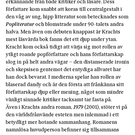
erkännande från både kritiker och läsare. Dess
författare kom snabbt att koras till centralgestalt i
den våg av ung, hipp litteratur som betecknades som
Popliteratur
och blomstrade under 90-talets andra
halva. Men även om debuten knappast är Krachts
mest läsvärda bok fanns det ett djup under ytan.
Kracht kom också tidigt att värja sig mot rollen av
ytligt roande popförfattare och hans författarskap
slog in på helt andra vägar – den distanserade ironin
och skepsisen gentemot det entydiga allvaret har
han dock bevarat. I medierna spelar han rollen av
blaserad dandy och är den första att frånkänna sitt
författarskap djup eller mening, något som mindre
vänligt sinnade kritiker tacksamt tar fasta på.
Även i Krachts andra roman,
1979
(2001), stöter vi på
den världsfrånvände esteten men inlemmad i ett
betydligt mer hotande sammanhang. Romanens
namnlösa huvudperson befinner sig tillsammans