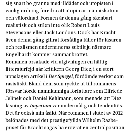
sig snart bo granne med illdådet och utopisten i
vanlig ordning föredra att utopin är människotom
och välordnad. Formen är denna gång skenbart
realistisk och stilen inte olik Robert Louis
Stevensons eller Jack Londons. Dock har Kracht
även denna gång gillrat försåtliga fällor för läsaren
och realismen undermineras subtilt ju närmare
Engelhardt kommer sammanbrottet.
Romanen orsakade vid utgivningen en häftig
litteraturfejd när kritikern Georg Diez, i en stort
uppslagen artikel i
Der Spiegel
,
fördömde verket som
rasistiskt. Bland dem som ryckte ut till romanens
försvar hörde namnkunniga författare som Elfriede
Jelinek och Daniel Kehlmann, som menade att Diez
läsning av
Imperium
var undermålig och tendentiös.
Det är också min åsikt. När romanen i slutet av 2012
belönades med det prestigefyllda Wilhelm Raabe-
priset får Kracht sägas ha erövrat en centralposition