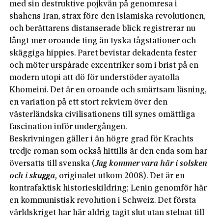
med sin destruktive pojkvän på genomresa i
shahens Iran, strax före den islamiska revolutionen,
och berättarens distanserade blick registrerar nu
långt mer oroande ting än tyska tågstationer och
skäggiga hippies. Paret bevistar dekadenta fester
och möter urspårade excentriker som i brist på en
modern utopi att dö för understöder ayatolla
Khomeini. Det är en oroande och smärtsam läsning,
en variation på ett stort rekviem över den
västerländska civilisationens till synes omättliga
fascination inför undergången.
Beskrivningen gäller i än högre grad för Krachts
tredje roman som också hittills är den enda som har
översatts till svenska (
Jag kommer vara här i solsken
och i skugga,
originalet utkom 2008). Det är en
kontrafaktisk historieskildring; Lenin genomför här
en kommunistisk revolution i Schweiz. Det första
världskriget har här aldrig tagit slut utan stelnat till