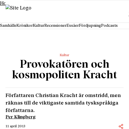
Hoppa till innehåll
Samhälle
Krönikor
Kultur
Recensioner
Essäer
Fördjupning
Podcasts
Kultur
Provokatören och
kosmopoliten Kracht
Författaren Christian Kracht är omstridd, men
räknas till de viktigaste samtida tyskspråkiga
författarna.
Per Klingberg
11 april 2013