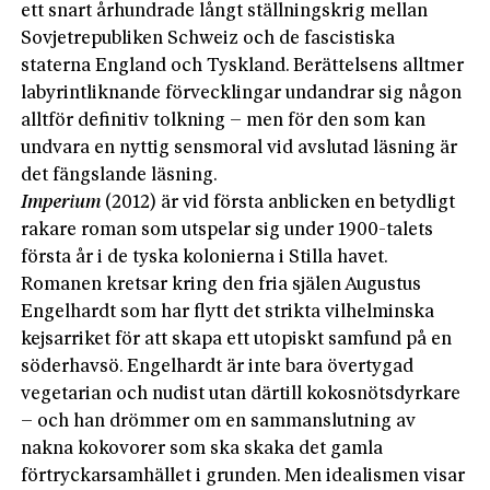
ett snart århundrade långt ställningskrig mellan
Sovjetrepubliken Schweiz och de fascistiska
staterna England och Tyskland. Berättelsens alltmer
labyrintliknande förvecklingar undandrar sig någon
alltför definitiv tolkning – men för den som kan
undvara en nyttig sensmoral vid avslutad läsning är
det fängslande läsning.
Imperium
(2012) är vid första anblicken en betydligt
rakare roman som utspelar sig under 1900-talets
första år i de tyska kolonierna i Stilla havet.
Romanen kretsar kring den fria själen Augustus
Engelhardt som har flytt det strikta vilhelminska
kejsarriket för att skapa ett utopiskt samfund på en
söderhavsö. Engelhardt är inte bara övertygad
vegetarian och nudist utan därtill kokosnötsdyrkare
– och han drömmer om en sammanslutning av
nakna kokovorer som ska skaka det gamla
förtryckarsamhället i grunden. Men idealismen visar