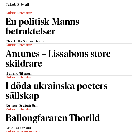
Jakob Sjövall
Kultur
Litteratur
En politisk Manns
betraktelser
Charlotta Seiler Brylla
Kultur
Litteratur
Antunes – Lissabons store
skildrare
Henrik Nilsson
Kultur
Litteratur
I döda ukrainska poeters
sällskap
Rutger Brattström
Kultur
Litteratur
Ballongfararen Thorild
Erik Jersenius
Kultur
Värt att minnas