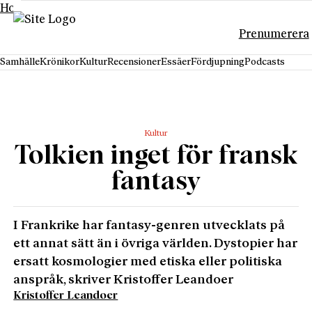
Hoppa till innehåll
Prenumerera
Samhälle
Krönikor
Kultur
Recensioner
Essäer
Fördjupning
Podcasts
Kultur
Tolkien inget för fransk
fantasy
I Frankrike har fantasy-genren utvecklats på
ett annat sätt än i övriga världen. Dystopier har
ersatt kosmologier med etiska eller politiska
anspråk, skriver Kristoffer Leandoer
Kristoffer Leandoer