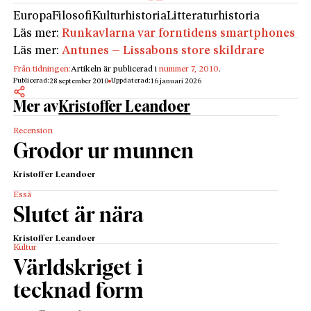
Europa
Filosofi
Kulturhistoria
Litteraturhistoria
Läs mer:
Runkavlarna var forntidens smartphones
Läs mer:
Antunes – Lissabons store skildrare
Från tidningen:
Artikeln är publicerad i
nummer 7, 2010
.
Publicerad:
Uppdaterad:
28 september 2010
16 januari 2026
Mer av
Kristoffer Leandoer
Recension
Grodor ur munnen
Kristoffer Leandoer
Essä
Slutet är nära
Kristoffer Leandoer
Kultur
Världskriget i
tecknad form