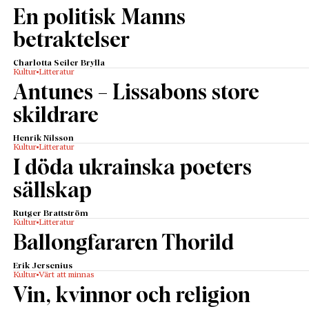
En politisk Manns
betraktelser
Charlotta Seiler Brylla
Kultur
Litteratur
Antunes – Lissabons store
skildrare
Henrik Nilsson
Kultur
Litteratur
I döda ukrainska poeters
sällskap
Rutger Brattström
Kultur
Litteratur
Ballongfararen Thorild
Erik Jersenius
Kultur
Värt att minnas
Vin, kvinnor och religion