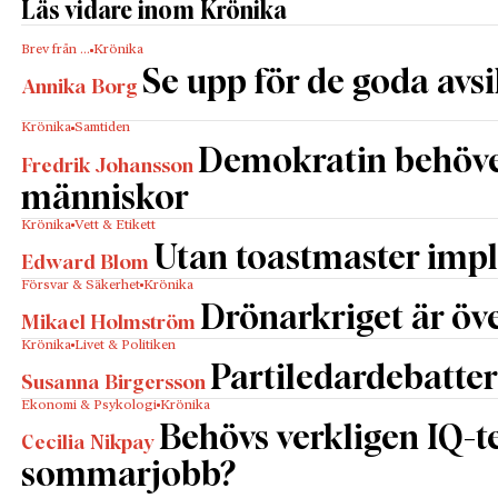
Läs vidare inom Krönika
Brev från …
Krönika
Se upp för de goda avs
Annika Borg
Krönika
Samtiden
Demokratin behöv
Fredrik Johansson
människor
Krönika
Vett & Etikett
Utan toastmaster impl
Edward Blom
Försvar & Säkerhet
Krönika
Drönarkriget är öve
Mikael Holmström
Krönika
Livet & Politiken
Partiledardebatter
Susanna Birgersson
Ekonomi & Psykologi
Krönika
Behövs verkligen IQ-te
Cecilia Nikpay
sommarjobb?