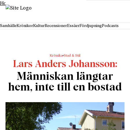
Hoppa till innehåll
Samhälle
Krönikor
Kultur
Recensioner
Essäer
Fördjupning
Podcasts
Krönika
Stad & Stil
Lars Anders Johansson
Människan längtar
hem, inte till en bostad