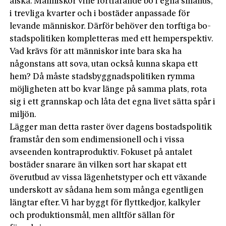
älska. Människor ville fortfarande bo i egna småhus,
i trevliga kvarter och i bostäder anpassade för
levande män­­ni­skor. Därför behöver den torftiga bo­
stadspolitiken kompletteras med ett hemperspektiv.
Vad krävs för att människor inte bara ska ha
någonstans att sova, utan också kunna skapa ett
hem? Då måste stadsbyggnadspolitiken rymma
möjligheten att bo kvar länge på samma plats, rota
sig i ett grannskap och låta det egna livet sätta spår i
miljön.
Lägger man detta raster över dagens bostadspolitik
framstår den som endimensionell och i vissa
avseenden kontraproduktiv. Fokuset på antalet
bostäder snarare än vilken sort har skapat ett
överutbud av vissa lägenhetstyper och ett växande
underskott av sådana hem som många egentligen
längtar efter. Vi har byggt för flyttkedjor, kalkyler
och produktionsmål, men alltför sällan för