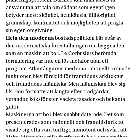
planeringsproblem. Därmed kan man låtsas ta
ansvar utan att tala om sådant som egentligen
betyder mest: skönhet, hemkänsla, tillhörighet,
grannskap, kontinuitet och möjligheten att prägla
sin egen omgivning.
Hela den moderna
bostadspolitiken bär spår av
den modernistiska föreställning­en om byggnaden
som en maskin att bo i. Le Corbusiers berömda
formulering var inte en lös metafor utan ett
program. Atlantångaren, med sina rationellt ordnade
funktioner, blev förebild för framtidens arkitektur
och framtidens människa. Men människan blev sig
lik. Hon fortsatte att längta efter trädgårdar,
verandor, köksfönster, vackra fasader och bekanta
gator.
Maskinerna att bo i blev snabbt daterade. Det som
presenterades som rationellt och framtidsinriktat
visade sig ofta vara torftigt, monotont och svårt att