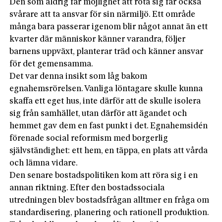
Den som aldrig får möjlighet att rota sig får också
svårare att ta ansvar för sin närmiljö. Ett område
många bara passerar igenom blir något annat än ett
kvarter där människor känner varandra, följer
barnens uppväxt, planterar träd och känner ansvar
för det gemensamma.
Det var denna insikt som låg bakom
egnahemsrörelsen. Vanliga löntagare skulle kunna
skaffa ett eget hus, inte därför att de skulle isolera
sig från samhället, utan därför att ägandet och
hemmet gav dem en fast punkt i det. Egnahemsidén
förenade social reformism med borgerlig
självständighet: ett hem, en täppa, en plats att vårda
och lämna vidare.
Den senare bostadspolitiken kom att röra sig i en
annan riktning. Efter den bostadssociala
utredningen blev bostadsfrågan alltmer en fråga om
standardisering, planering och rationell produktion.