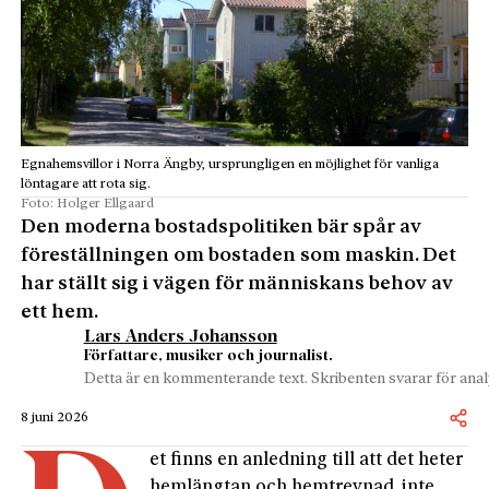
Egnahemsvillor i Norra Ängby, ursprungligen en möjlighet för vanliga
löntagare att rota sig.
Foto: Holger Ellgaard
Den moderna bostadspolitiken bär spår av
föreställning­en om bostaden som maskin. Det
har ställt sig i vägen för människans behov av
ett hem.
Lars Anders Johansson
Författare, musiker och journalist.
Detta är en kommenterande text. Skribenten svarar för analy
8 juni 2026
et finns en anledning till att det heter
hemlängtan och hemtrevnad, inte