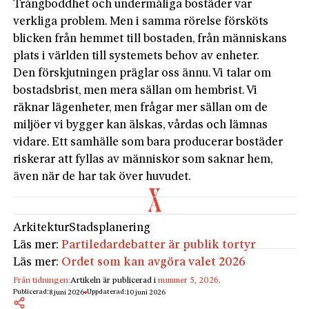
Trångboddhet och undermåliga bostäder var
verkliga problem. Men i samma rörelse försköts
blicken från hemmet till bostaden, från människans
plats i världen till systemets behov av enheter.
Den förskjutningen präglar oss ännu. Vi talar om
bostadsbrist, men mera sällan om hembrist. Vi
räknar lägenheter, men frågar mer sällan om de
miljöer vi bygger kan älskas, vårdas och lämnas
vidare. Ett samhälle som bara producerar bostäder
riskerar att fyllas av människor som saknar hem,
även när de har tak över huvudet.
Arkitektur
Stadsplanering
Läs mer:
Partiledardebatter är publik tortyr
Läs mer:
Ordet som kan avgöra valet 2026
Från tidningen:
Artikeln är publicerad i
nummer 5, 2026
.
Publicerad:
Uppdaterad:
8 juni 2026
10 juni 2026