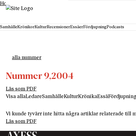
Hoppa till innehåll
Samhälle
Krönikor
Kultur
Recensioner
Essäer
Fördjupning
Podcasts
alla nummer
Nummer 9,
2004
Läs som PDF
Visa alla
Ledare
Samhälle
Kultur
Krönika
Essä
Fördjupnin
Vi kunde tyvärr inte hitta några artiklar relaterade til
Läs som PDF