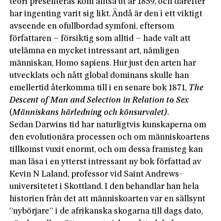
teori presenteras kom alltså ut år 1859, och därefter
har ingenting varit sig likt. Ändå är den i ett viktigt
avseende en ofullbordad symfoni, eftersom
författaren – försiktig som alltid – hade valt att
utelämna en mycket intressant art, nämligen
människan, Homo sapiens. Hur just den arten har
utvecklats och nått global dominans skulle han
emellertid återkomma till i en senare bok 1871,
The
Descent of Man and Selection in Relation to Sex
(
Människans härledning och könsurvalet)
.
Sedan Darwins tid har naturligtvis kunskaperna om
den evolutionära processen och om människoartens
tillkomst vuxit enormt, och om dessa framsteg kan
man läsa i en ytterst intressant ny bok författad av
Kevin N Laland, professor vid Saint Andrews-
universitetet i Skottland. I den behandlar han hela
historien från det att människoarten var en sällsynt
”nybörjare” i de afrikanska skogarna till dags dato,