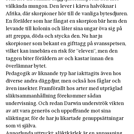
välkända mungon. Den lever i kärva halvöknar i
Afrika, där skorpioner hör till de vanliga bytesdjuren.
En förälder som har fångat en skorpion bär hem den
levande till kolonin och låter sina ungar öva sig på
att greppa, döda och stycka den. Nu har ju
skorpioner som bekant en gifttagg på svansspetsen,
vilket kan innebära en risk för ”eleven”, men den
taggen biter föräldern av och kastar innan den
överlämnar bytet.
Pedagogik av liknande typ har iakttagits även hos
diverse andra däggdjur, men också hos fåglar och
även insekter. Framförallt hos arter med utpräglad
släktsammanhållning förekommer sådan
undervisning. Och redan Darwin underströk vikten
av att vara generös och uppoffrande mot sina
släktingar, för de har ju likartade genuppsättningar
som vi själva.
Annorlunda uttryckt: släktkärlek är en anpassning