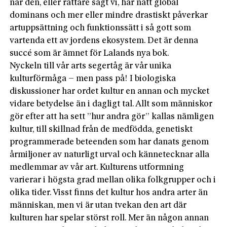
när den, eller rättare sagt vi, har nått global
dominans och mer eller mindre drastiskt påverkar
artuppsättning och funktionssätt i så gott som
vartenda ett av jordens ekosystem. Det är denna
succé som är ämnet för Lalands nya bok.
Nyckeln till vår arts segertåg är vår unika
kulturförmåga – men pass på! I biologiska
diskussioner har ordet kultur en annan och mycket
vidare betydelse än i dagligt tal. Allt som människor
gör efter att ha sett ”hur andra gör” kallas nämligen
kultur, till skillnad från de medfödda, genetiskt
programmerade beteenden som har danats genom
årmiljoner av naturligt urval och kännetecknar alla
medlemmar av vår art. Kulturens utformning
varierar i högsta grad mellan olika folkgrupper och i
olika tider. Visst finns det kultur hos andra arter än
människan, men vi är utan tvekan den art där
kulturen har spelar störst roll. Mer än någon annan