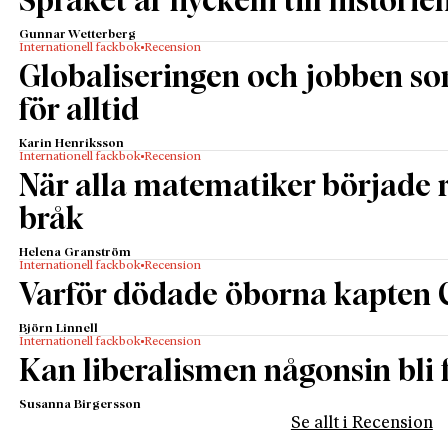
Språket är nyckeln till historie
Gunnar Wetterberg
Internationell fackbok
Recension
Globaliseringen och jobben s
för alltid
Karin Henriksson
Internationell fackbok
Recension
När alla matematiker började
bråk
Helena Granström
Internationell fackbok
Recension
Varför dödade öborna kapten 
Björn Linnell
Internationell fackbok
Recension
Kan liberalismen någonsin bli f
Susanna Birgersson
Se allt i Recension