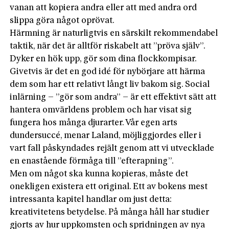
vanan att kopiera andra eller att med andra ord
slippa göra något oprövat.
Härmning är naturligtvis en särskilt rekommendabel
taktik, när det är alltför riskabelt att ”pröva själv”.
Dyker en hök upp, gör som dina flockkompisar.
Givetvis är det en god idé för nybörjare att härma
dem som har ett relativt långt liv bakom sig. Social
inlärning – ”gör som andra” – är ett effektivt sätt att
hantera omvärldens problem och har visat sig
fungera hos många djurarter. Vår egen arts
dundersuccé, menar Laland, möjliggjordes eller i
vart fall påskyndades rejält genom att vi utvecklade
en enastående förmåga till ”efterapning”.
Men om något ska kunna kopieras, måste det
onekligen existera ett original. Ett av bokens mest
intressanta kapitel handlar om just detta:
kreativitetens betydelse. På många håll har studier
gjorts av hur uppkomsten och spridningen av nya