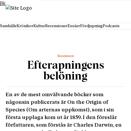
Hoppa till innehåll
Samhälle
Krönikor
Kultur
Recensioner
Essäer
Fördjupning
Podcasts
Recension
Efterapningens
belöning
En av de mest omvälvande böcker som
någonsin publicerats är On the Origin of
Species (Om arternas uppkomst), som i sin
första upplaga kom ut år 1859. I den föreslår
författaren, som förstås är Charles Darwin, en