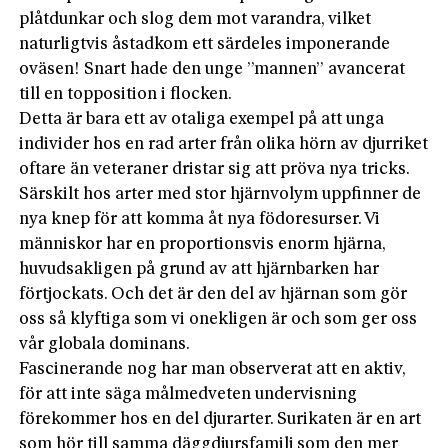
plåtdunkar och slog dem mot varandra, vilket
naturligtvis åstadkom ett särdeles imponerande
oväsen! Snart hade den unge ”mannen” avancerat
till en topposition i flocken.
Detta är bara ett av otaliga exempel på att unga
individer hos en rad arter från olika hörn av djurriket
oftare än veteraner dristar sig att pröva nya tricks.
Särskilt hos arter med stor hjärnvolym uppfinner de
nya knep för att komma åt nya födoresurser. Vi
människor har en proportionsvis enorm hjärna,
huvudsakligen på grund av att hjärnbarken har
förtjockats. Och det är den del av hjärnan som gör
oss så klyftiga som vi onekligen är och som ger oss
vår globala dominans.
Fascinerande nog har man observerat att en aktiv,
för att inte säga målmedveten undervisning
förekommer hos en del djurarter. Surikaten är en art
som hör till samma däggdjursfamilj som den mer