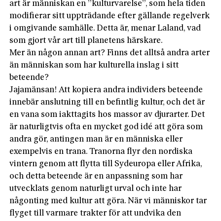
art är människan en ”kulturvarelse”, som hela tiden
modifierar sitt uppträdande efter gällande regelverk
i omgivande samhälle. Detta är, menar Laland, vad
som gjort vår art till planetens härskare.
Mer än någon annan art? Finns det alltså andra arter
än människan som har kulturella inslag i sitt
beteende?
Jajamänsan! Att kopiera andra individers beteende
innebär anslutning till en befintlig kultur, och det är
en vana som iakttagits hos massor av djurarter. Det
är naturligtvis ofta en mycket god idé att göra som
andra gör, antingen man är en människa eller
exempelvis en trana. Tranorna flyr den nordiska
vintern genom att flytta till Sydeuropa eller Afrika,
och detta beteende är en anpassning som har
utvecklats genom naturligt urval och inte har
någonting med kultur att göra. När vi människor tar
flyget till varmare trakter för att undvika den