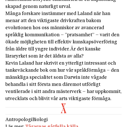
skapad genom naturligt urval.
Många forskare instämmer med Laland när han
menar att den viktigaste drivkraften bakom
evolutionen hos oss människor av avancerad
språklig kommunikation – ”pratsamhet” – varit den
ökade möjligheten till effektiv kunskapsöverföring
från äldre till yngre individer. Är det kanske
läraryrket som är det äldsta av alla?
Kevin Laland har skrivit en ytterligt intressant och
tankeväckande bok om hur vår språkförmåga – den
mänskliga specialitet som Darwin inte vågade
behandla i sitt första men däremot utförligt
ventilerade i sitt andra mästerverk – har uppkommit,
utvecklats och blivit vår arts viktigaste förmåga.
Antropologi
Biologi
Läs mer:
Tårarnas gåtfulla källa