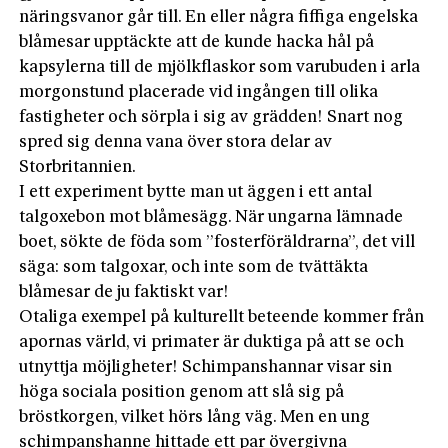
näringsvanor går till. En eller några fiffiga engelska
blåmesar upptäckte att de kunde hacka hål på
kapsylerna till de mjölkflaskor som varubuden i arla
morgonstund placerade vid ingången till olika
fastigheter och sörpla i sig av grädden! Snart nog
spred sig denna vana över stora delar av
Storbritannien.
I ett experiment bytte man ut äggen i ett antal
talgoxebon mot blåmesägg. När ungarna lämnade
boet, sökte de föda som ”fosterföräldrarna”, det vill
säga: som talgoxar, och inte som de tvättäkta
blåmesar de ju faktiskt var!
Otaliga exempel på kulturellt beteende kommer från
apornas värld, vi primater är duktiga på att se och
utnyttja möjligheter! Schimpanshannar visar sin
höga sociala position genom att slå sig på
bröstkorgen, vilket hörs lång väg. Men en ung
schimpanshanne hittade ett par övergivna