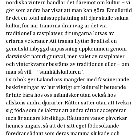
nordiska vintern handlar det däremot om kultur – vi
gör som andra har visat att man kan göra. Emellertid
är det en total missuppfattning att djur skulle sakna
kultur, för när tranorna drar iväg är det via
traditionella rastplatser, dit ungarna lotsas av
erfarna veteraner. Att tranan flyttar är alltså en
genetiskt inbyggd anpassning uppkommen genom
darwinskt naturligt urval, men valet av rastplatser
och vinterkvarter bestäms av traditionen eller – om
man så vill – ”samhällskulturen”.
I sin bok ger Laland oss mängder med fascinerande
beskrivningar av hur viktigt ett kulturellt beteende
är inte bara hos oss människor utan också hos
allsköns andra djurarter. Råttor sätter utan att tveka i
sig föda som de iakttar att andra råttor accepterar,
men är annars försiktiga. Råttmors vanor påverkar
hennes ungars, så att de i sitt eget födosökande
föredrar sådant som deras mamma slukade och