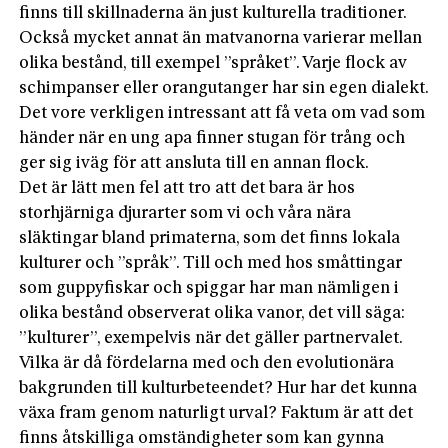
finns till skillnaderna än just kulturella traditioner.
Också mycket annat än matvanorna varierar mellan
olika bestånd, till exempel ”språket”. Varje flock av
schimpanser eller orangutanger har sin egen dialekt.
Det vore verkligen intressant att få veta om vad som
händer när en ung apa finner stugan för trång och
ger sig iväg för att ansluta till en annan flock.
Det är lätt men fel att tro att det bara är hos
storhjärniga djurarter som vi och våra nära
släktingar bland primaterna, som det finns lokala
kulturer och ”språk”. Till och med hos småttingar
som guppyfiskar och spiggar har man nämligen i
olika bestånd observerat olika vanor, det vill säga:
”kulturer”, exempelvis när det gäller partnervalet.
Vilka är då fördelarna med och den evolutionära
bakgrunden till kulturbeteendet? Hur har det kunna
växa fram genom naturligt urval? Faktum är att det
finns åtskilliga omständigheter som kan gynna