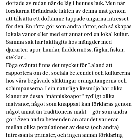
doftade av redan när de låg i hennes buk. Men när
forskarna förändrade lukten av denna mat genom
att tillsätta ett doftämne tappade ungarna intresset
för den. En råtta gör som andra råttor, och så skapas
lokala vanor eller med ett annat ord en lokal kultur.
Samma sak har iakttagits hos mängder med
djurarter: apor, hundar, fladdermöss, fåglar, fiskar,
steklar…
Föga oväntat finns det mycket för Laland att
rapportera om det sociala beteendet och kulturerna
hos våra begåvade släktingar orangutangerna och
schimpanserna. I sin naturliga livsmiljö har olika
klaner av dessa ”människoapor” tydligt olika
matvanor, något som knappast kan förklaras genom
något annat än traditionens makt – gör som andra
gör! Även andra beteenden än ätandet varierar
mellan olika populationer av dessa (och andra)
intressanta primater, och ingen annan förklaring