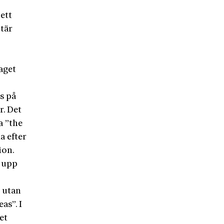
ett
tär
aget
s på
r. Det
a ”the
a efter
ion.
a upp
, utan
as”. I
et