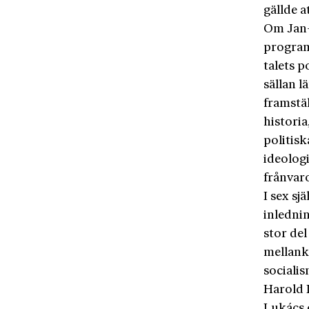
gällde a
Om Jan-W
programf
talets p
sällan l
framstä
histori
politisk
ideologi
frånvar
I sex sj
inlednin
stor de
mellank
sociali
Harold 
Lukács 