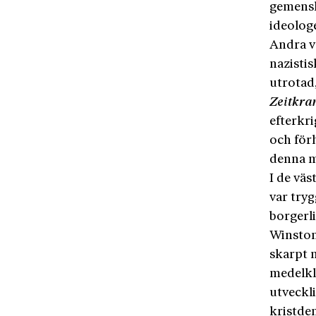
gemensk
ideologe
Andra vä
nazisti
utrotad
Zeitkra
efterkri
och för
denna m
I de vä
var try
borgerl
Winston
skarpt 
medelkl
utveckl
kristdem