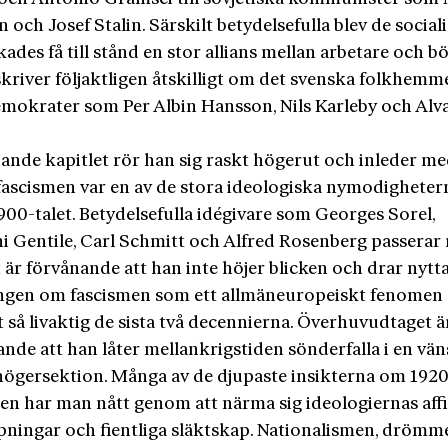
 och Josef Stalin. Särskilt betydelsefulla blev de sociali
ades få till stånd en stor allians mellan arbetare och b
skriver följaktligen åtskilligt om det svenska folkhemm
emokrater som Per Albin Hansson, Nils Karleby och Alv
ljande kapitlet rör han sig raskt högerut och inleder med
t fascismen var en av de stora ideologiska nymodigheter
00-talet. Betydelsefulla idégivare som Georges Sorel,
i Gentile, Carl Schmitt och Alfred Rosenberg passerar 
är förvånande att han inte höjer blicken och drar nytta
ngen om fascismen som ett allmäneuropeiskt fenomen
t så livaktig de sista två decennierna. Överhuvudtaget ä
ande att han låter mellankrigstiden sönderfalla i en vän
högersektion. Många av de djupaste insikterna om 192
en har man nått genom att närma sig ideologiernas affi
pningar och fientliga släktskap. Nationalismen, dröm