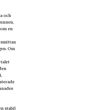
ka och
vunnen,
 som en
n smittan
gen. Om
talet
den
,
sterade
ynnades
n stabil