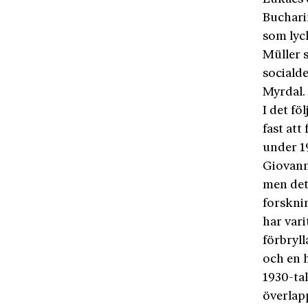
Bucharin
som lyck
Müller 
sociald
Myrdal.
I det fö
fast at
under 19
Giovann
men det 
forskni
har vari
förbryll
och en 
1930-tal
överlap