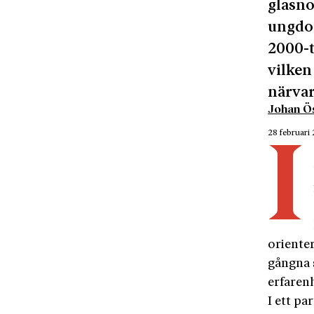
glasno
ungdom
2000-t
vilken
närva
Johan Ös
28 februari
I
orienter
gångna 
erfarenh
I ett p