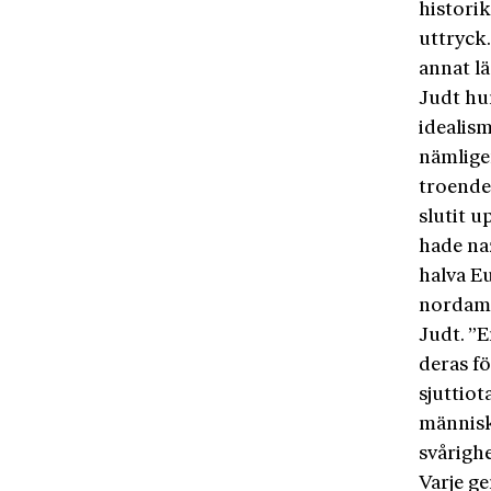
histori
uttryck
annat l
Judt hu
idealism
nämligen
troende 
slutit u
hade na
halva Eu
nordame
Judt. ”
deras fö
sjuttiot
människ
svårighe
Varje ge