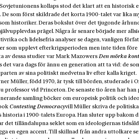
 Sovjetunionens kollaps stod det klart att en historisk 
a. De som först skildrade det korta 1900-talet var lika 
 som historiker. Deras bokslut över det tjugonde århun
självupplevdas prägel. Några år senare började mer allsi
ivrika och lidelsefria analyser se dagen, vanligen förfa
ker som upplevt efterkrigsperioden men inte tiden före 
ta av dessa studier var Mark Mazowers
Den mörka kont
 det vara dags för ännu en generation att ta vid: de so
parten av sina politiskt medvetna liv efter kalla kriget.
er Müller, född 1970, är tysk till börden, studerade i 
u professor vid Princeton. De senaste tio åren har han g
nerande samling böcker om europeisk politik och ideol
 bok
Contesting
Democracy
vill Müller skriva de politiska
s historia i 1900-talets Europa. Han sluter upp bakom
r det tilländalupna seklet som en ideologiernas tidsål
ägga en egen accent. Till skillnad från andra uttolkare s