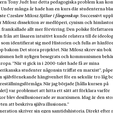
kern Tony Judt hur detta pedagogiska problem kan kom
. Under många år hade han en kurs där studenterna bl
äste Czeslaw Milosz
Själar i fångenskap
. Successivt upp
r Milosz dissektion av medlöperi, cynism och himlast
 framkallade allt mer förvirring. Den polske författare
 från att läsaren intuitivt kunde relatera till de ideolo
som identifierat sig med Historien och fulla av hänföre
pp bakom Det stora projektet. När Milosz skrev sin bok
zismen helt nyligen besegrats och kommunismen behä
ropa. ”När vi gick in i 2000-talet hade få av mina
rikanska studenter någonsin träffat en marxist”, påp
En självförnekande hängivenhet för en sekulär tro låg 
reställningsförmåga. När jag började [hålla kursen på
alet] var problemet att hitta ett sätt att förklara varför
or blev desillusionerade av marxismen. Idag är den sto
ten att beskriva själva illusionen.”
neration skriver sin egen samtidshistoria. Direkt efter