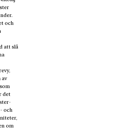
ster
önder.
et och
a
 att slå
na
revy,
 av
 som
r det
ster-
0- och
niteter,
men om