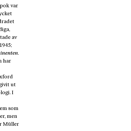
epok var
mycket
dradet
diga,
ttade av
1945;
inenten
.
m har
Oxford
ivit ut
ogi. I
 dem som
der, men
er Müller