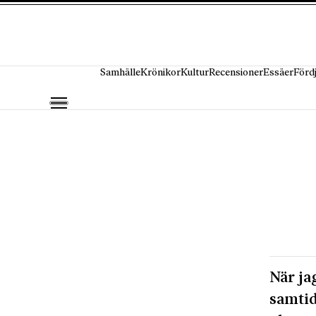
Hoppa till innehåll
Samhälle
Krönikor
Kultur
Recensioner
Essäer
Förd
När ja
samtid