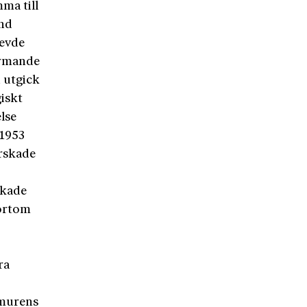
ma till
and
levde
ormande
n utgick
giskt
lse
 1953
rskade
ekade
bortom
ra
 murens