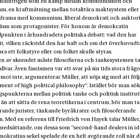
undintrigen som en kamp mellan kommunismen och
sm, en kraftmätning mellan totalitära maktsystem eller 
ldrama med kommunism, liberal demokrati och auktori
lism som protagonister. För honom är demokratin
lpunkten i århundradets politiska debatt: vad den har
it, vilken räckvidd den har haft och om det överhuvudt
ara ett folkstyre eller om folket skulle styras.
sen av skeendet måste filosofierna och tankesystemen ta
allvar. Även fascismen var ett svar på sin tids stora frågo
mot inte, argumenterar Müller, att nöja sig med att följ
ent of high political philosophy”. Istället bör man sök
spunkterna mellan politisk tanke och politisk institut
än att sätta de rena teoretikerna i centrum, bör man t
rande jurister, tänkande byråkrater och filosoferande
. Med en referens till Friedrich von Hayek talar Müller
 nedsättande, om dessa som ”second-hand dealers in ide
okratins sekel spelade de en helt avgörande roll när d