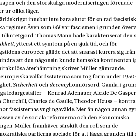
apen och den storskaliga moderniseringen förenade
r ur olika läger.
rldskriget innebar inte bara slutet för en rad fascistis
ska regimer. Även som
idé
var fascismen i grunden över
, tillintetgjord. Thomas Mann hade karakteriserat den
nkheit
, ytterst ett symtom på en sjuk tid, och för
gstidens européer gällde det att snarast kurera sig frå
hindra att den någonsin kunde hemsöka kontinenten i
irakulösa återhämtning skriver Müller glimrande.
steuropeiska välfärdsstaterna som tog form under 1950-
gghet,
Sicherheit
och
decency
honnörsord. Gamla, i grun
iga ledargestalter – Konrad Adenauer, Alcide De Gasperi
 Churchill, Charles de Gaulle, Theodor Heuss – kontra
mot fascisternas ynglingavälde. Mer än någon annan g
assen av de sociala reformerna och den ekonomiska
ingen. Müller framhäver särskilt den roll som de
okratiska partierna spelade för att lägga grunden till e