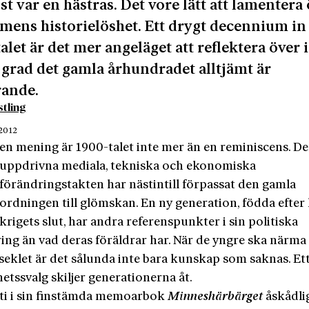
st var en hästras. Det vore lätt att lamentera
ens historielöshet. Ett drygt decennium in
alet är det mer angeläget att reflektera över i
 grad det gamla århundradet alltjämt är
rande.
tling
 2012
en mening är 1900-talet inte mer än en reminiscens. D
uppdrivna mediala, tekniska och ekonomiska
förändringstakten har nästintill förpassat den gamla
ordningen till glömskan. En ny generation, födda efter 
krigets slut, har andra referenspunkter i sin politiska
ing än vad deras föräldrar har. När de yngre ska närma 
seklet är det sålunda inte bara kunskap som saknas. Et
etssvalg skiljer generationerna åt.
arti i sin finstämda memoarbok
Minneshärbärget
åskådli