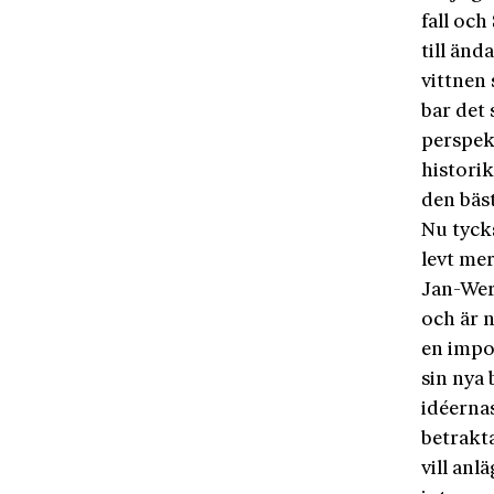
fall och
till änd
vittnen
bar det 
perspekt
histori
den bäs
Nu tycks
levt mer
Jan-Wern
och är n
en impo
sin nya
idéerna
betrakta
vill anl