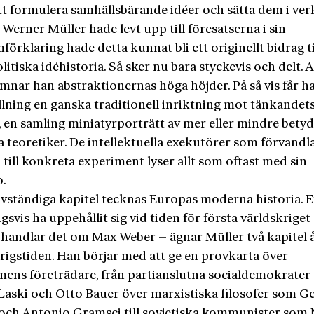
tt formulera samhällsbärande idéer och sätta dem i ver
erner Müller hade levt upp till föresatserna i sin
örklaring hade detta kunnat bli ett originellt bidrag ti
olitiska idéhistoria. Så sker nu bara styckevis och delt. A
ämnar han abstraktionernas höga höjder. På så vis får h
llning en ganska traditionell inriktning mot tänkandet
a, en samling miniatyrporträtt av mer eller mindre bety
a teoretiker. De intellektuella exekutörer som förvandl
 till konkreta experiment lyser allt som oftast med sin
o.
älvständiga kapitel tecknas Europas moderna historia. Ef
gsvis ha uppehållit sig vid tiden för första världskriget –
l handlar det om Max Weber – ägnar Müller två kapitel 
rigstiden. Han börjar med att ge en provkarta över
smens företrädare, från partianslutna socialdemokrate
Laski och Otto Bauer över marxistiska filosofer som G
och Antonio Gramsci till sovjetiska kommunister som 