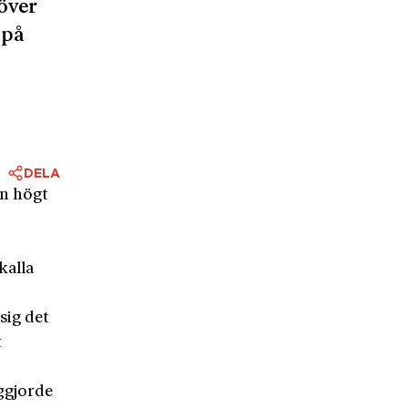
 över
 på
DELA
en högt
kalla
sig det
t
ggjorde