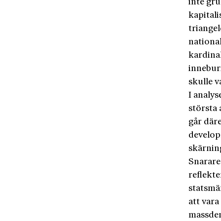
inte gr
kapitali
triange
nationa
kardina
innebur
skulle v
I analy
största 
går däre
developm
skärning
Snarare 
reflekte
statsmän
att vara
massdem