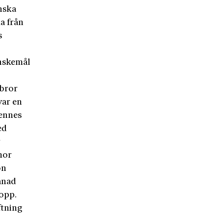
nska
a från
s
önskemål
 bror
var en
Hennes
ed
r
mor
on
ånad
opp.
ftning