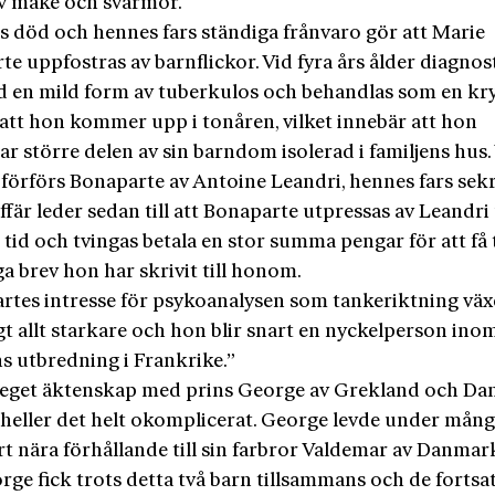
av make och svärmor.
 död och hennes fars ständiga frånvaro gör att Marie
e uppfostras av barnflickor. Vid fyra års ålder diagnos
 en mild form av tuberkulos och behandlas som en kr
t att hon kommer upp i tonåren, vilket innebär att hon
gar större delen av sin barndom isolerad i familjens hus.
 förförs Bonaparte av Antoine Leandri, hennes fars sekr
fär leder sedan till att Bonaparte utpressas av Leandr
s tid och tvingas betala en stor summa pengar för att få 
a brev hon har skrivit till honom.
rtes intresse för psykoanalysen som tankeriktning väx
t allt starkare och hon blir snart en nyckelperson ino
s utbredning i Frankrike.”
eget äktenskap med prins George av Grekland och D
 heller det helt okomplicerat. George­ levde under många
rt nära förhållande till sin farbror Valdemar av Danmar
ge fick trots detta två barn tillsammans och de fortsat