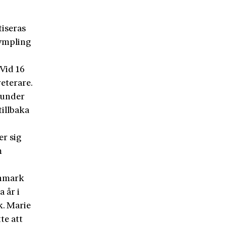
tiseras
ympling
 Vid 16
eterare.
i under
tillbaka
er sig
m
anmark
 år i
k. Marie
te att