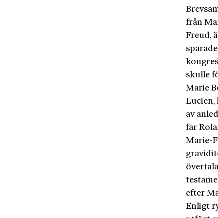
Brevsam
från Ma
Freud, 
sparade
kongres
skulle f
Marie B
Lucien,
av anled
far Rol
Marie-Fé
gravidi
övertala
testame
efter M
Enligt r