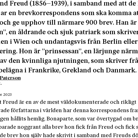
d Freud (1856–1939), i samband med att de
jar en brevkorrespondens som ska komma at
r och ge upphov till närmare 900 brev. Han är
n”, en åldrande och sjuk patriark som skrive
en i Wien och undantagsvis från Berlin eller
ing. Hon är ”prinsessan”, en lärjunge närm
 av den kvinnliga njutningen, som skriver fr
 belägna i Frankrike, Grekland och Danmark.
 Paterson
.
er 2023
tt Freud är en av de mest väldokumenterade och rikligt
rade författarna i världen har denna korrespondens fram
ligen hållits hemlig. Bonaparte, som var övertygad om b
parade noggrant alla brev hon fick från Freud och fick 
 de brev hon själv hade skrivit i samband med Freuds dö