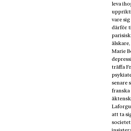
leva iho
upprikti
vare sig
därför 
parisisk
älskare
Marie B
depressi
träffa 
psykiat
senare 
franska
äktenska
Laforgue
att ta 
societet
insister