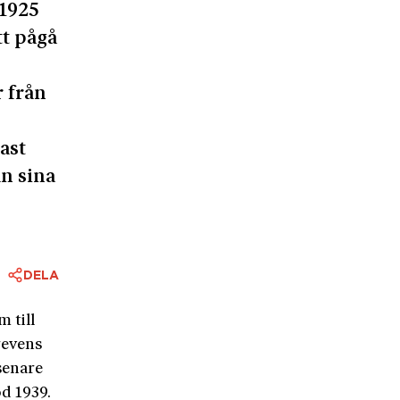
 1925
t pågå
r från
ast
ån sina
DELA
 till
revens
senare
d 1939.