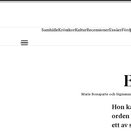
Hoppa till innehåll
Samhälle
Krönikor
Kultur
Recensioner
Essäer
Förd
Marie Bonaparte och Sigismund 
Hon ka
orden 
ett av