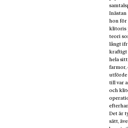
samtals
Inästan 
hon för
klitoris
teori so
långt i
kraftigt
hela sit
farmor, 
utförde
till var
och klit
operati
efterhan
Det är 
sätt, äv