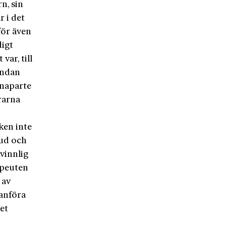
n, sin
r i det
för även
digt
var, till
undan
onaparte
trarna
ken inte
eud och
vinnlig
rapeuten
 av
anföra
et