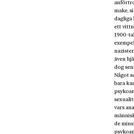
anförtro
make, si
dagliga
ett vitt
1900-tal
exempel
naziste
även hjä
dog sena
Något s
bara ka
psykoan
sexualit
vars ana
människ
de minst
psykoan