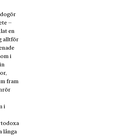
redogör
ete –
lat en
 alltför
menade
som i
in
or,
om fram
inrör
m i
ortodoxa
a långa