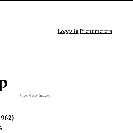
Logga in
Prenumerera
p
Foto: Getty Images
e
1962)
,