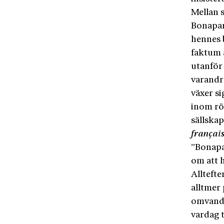
Mellan s
Bonapart
hennes 
faktum 
utanför 
varandr
växer si
inom rö
sällskap
françai
”Bonapar
om att h
Allteft
alltmer 
omvandl
vardag 