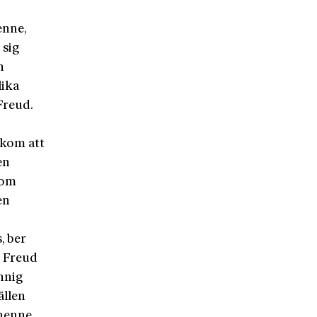
enne,
 sig
n
lika
Freud.
 kom att
en
som
en
, ber
r Freud
nnig
ällen
 henne.