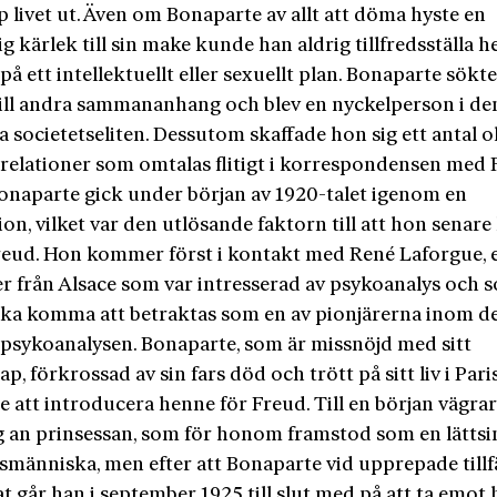
p livet ut. Även om Bonaparte av allt att döma hyste en
g kärlek till sin make kunde han aldrig tillfredsställa h
 på ett intellektuellt eller sexuellt plan. Bonaparte sökte
till andra sammananhang och blev en nyckelperson i de
a societetseliten. Dess­utom skaffade hon sig ett antal o
, relationer som omtalas flitigt i korrespondensen med 
onaparte gick under början av 1920-talet igenom en
on, vilket var den utlösande faktorn till att hon senare
Freud. Hon kommer först i kontakt med René Laforgue, 
er från Alsace som var intresserad av psykoanalys och 
ska komma att betraktas som en av pionjärerna inom d
 psykoanalysen. Bonaparte, som är missnöjd med sitt
p, förkrossad av sin fars död och trött på sitt liv i Paris
 att introducera henne för Freud. Till en början vägra
sig an prinsessan, som för honom framstod som en lättsi
smänniska, men efter att Bonaparte vid upprepade tillf
at går han i september 1925 till slut med på att ta emot