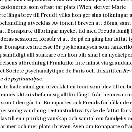
essionerna, som oftast tar plats i Wien, skriver Marie
e långa brev till Freud i vilka hon ger sina tolkningar 
behandling utvecklas. Av tonen i breven att döma, samt
att Bonaparte tillbringar mycket tid med Freuds familj 
deras sessioner, förstår vi att de på en gång har fattat t
a. Bonapartes intresse för psykoanalysen som tankerik
g samtidigt allt starkare och hon blir snart en nyckelp
relsens utbredning i Frankrike, inte minst via grundan
et Société psychanalytique de Paris och tidskriften
Rev
se de psychanalyse
.
te hade nämligen utvecklat en teori som blev till en b
ennes klitoris befann sig alltför långt ifrån hennes urin
ersom tiden går tar Bonapartes och Freuds förhållande 
personlig vändning. Det instinktiva tycke de fattat för 
as till en uppriktig vänskap och samtal om familjeliv o
tar mer och mer plats i breven. Även om Bonaparte ofta