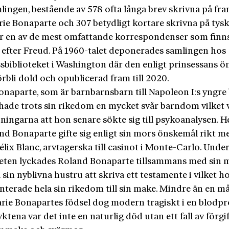
lingen, bestående av 578 ofta långa brev skrivna på fra
rie Bonaparte och 307 betydligt kortare skrivna på tysk
är en av de mest omfattande korrespondenser som finn
 efter Freud. På 1960-talet deponerades samlingen hos
sbiblioteket i Washington där den enligt prinsessans 
örbli dold och opublicerad fram till 2020.
onaparte, som är barnbarnsbarn till Napoleon I:s yngre
 hade trots sin rikedom en mycket svår barndom vilket 
ningarna att hon senare sökte sig till psykoanalysen. 
and Bonaparte gifte sig enligt sin mors önskemål rikt m
lix Blanc, arvtagerska till casinot i Monte-Carlo. Unde
teten lyckades Roland Bonaparte tillsammans med sin 
 sin nyblivna hustru att skriva ett testamente i vilket h
nterade hela sin rikedom till sin make. Mindre än en m
arie Bonapartes födsel dog modern tragiskt i en blodpr
yktena var det inte en naturlig död utan ett fall av förgi