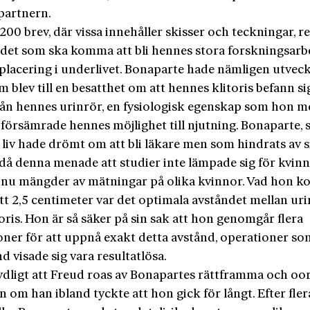
partnern.
200 brev, där vissa innehåller skisser och teckningar, 
 det som ska komma att bli hennes stora forskningsarb
 placering i underlivet. Bonaparte hade nämligen utveck
m blev till en besatthet om att hennes klitoris befann sig
från hennes urinrör, en fysiologisk egenskap som hon 
 försämrade hennes möjlighet till njutning. Bonaparte, 
t liv hade drömt om att bli läkare men som hindrats av s
då denna menade att studier inte lämpade sig för kvinn
 nu mängder av mätningar på olika kvinnor. Vad hon k
 att 2,5 centimeter var det optimala avståndet mellan ur
oris. Hon är så säker på sin sak att hon genomgår flera
oner för att uppnå exakt detta avstånd, operationer so
d visade sig vara resultatlösa.
tydligt att Freud roas av Bonapartes rättframma och o
en om han ibland tyckte att hon gick för långt. Efter fler