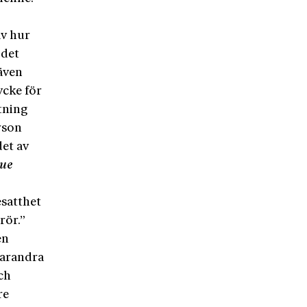
av hur
 det
även
ycke för
tning
erson
det av
ue
esatthet
rör.”
en
varandra
ch
re