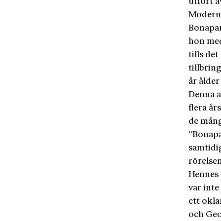
utfört 
Moderns
Bonapart
hon med
tills de
tillbrin
år ålder
Denna af
flera år
de mång
”Bonapa
samtidig
rörelsen
Hennes 
var inte
ett okla
och Geor