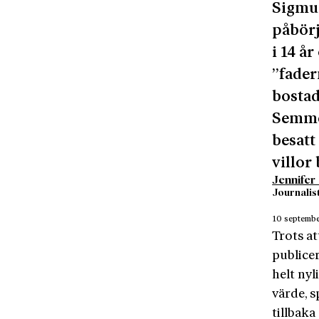
Sigmun
påbör
i 14 å
”fader
bostad
Semmer
besatt
villor
Jennifer
Journalist
10 septemb
Trots a
publice
helt ny
värde, s
tillbaka