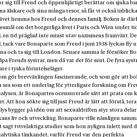
r sig till Freud och öppenhjärtigt berättar om sjuka bar
na älskare och sina många resor, så får vi också inblicka
 livet hemma hos Freud och dennes familj. Boken är där
nesmål om det borgerliga livet i Paris och Wien under ti
, en tid präglad inte minst utav nazismens framväxt. Det 
, tack vare Bonaparte som Freud i juni 1938 lyckas fly 
rna och ta sig till London. Senare samma år försöker B
lpa Freuds systrar, men då var det för sent. De fyra sys
re i tyska förintelseläger.
om gör brevväxlingen fascinerande, och som gör att bo
n ses som ett underlag för ytterligare forskning om Fr
alysen, är Bonapartes ocensurerade sätt att prata om k
et. Att hon sökte sig till just Freud är lätt att förstå, te
lys bygger på idén om att sexualdriften styr stora delar
ans liv och utveckling. Bonaparte ville nämligen samm
 sagt tvivelaktiga studier som hon nyligen inlett med d
alytiska tänkandet, varför Freud var den perfekta