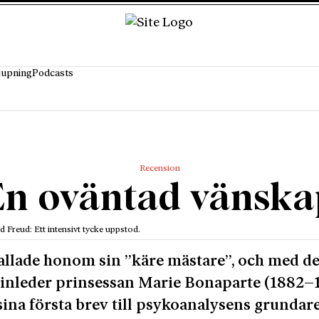
jupning
Podcasts
Recension
En oväntad vänska
Freud: Ett intensivt tycke uppstod.
llade honom sin ”käre mästare”, och med d
inleder prinsessan Marie Bonaparte (1882–
 sina första brev till psykoanalysens grundare