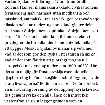
Varlam Sjalamov tillbringar 17 år i framförallt
Kolyma. Han ser människan­ avklädd civilisationens
fernissa: sig själv närmast, utan medkänsla och
misskund, animalisk. Han är verkligen berövad varje
illusion och kan under inga omständigheter dela
Aleksandr Solzjenitsyns optimism. Solzjenitsyn satt
bara i åtta år – och under lång tid under relativt
privilegierade förhållanden bland intellektuella på
ett bygge i Moskva. Sjalamov menar sig veta mer.
Vad är det som gör den ryska litteraturen så unik?
Vad är det som får den att plötsligt mogna till
europeiskt mästerskap under sent 1800-tal? Vad är
det som möjliggör Dostojevskijs exceptionella
djupborrning i människosjälen och friläggning av de
stora livsfrågorna? Bodin har svaret. Det är språket:
en märkvärdig förening av det upphöjt kyrkslaviska,
det genuint ryska och alla lånen och intrycken
västerifrån. Pusjkin lägger grunden som en