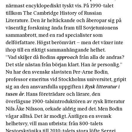
närmast encyklopediskt tyskt vis. På 1990-talet
tillkom The Cambridge History of Russian
Literature. Den är heltäckande och åberopar sig på
väsentlig forskning ända fram till Sovjetunionens
sammanbrott, med en rad specialister som
delförfattare. Högst berömvärt – men det växer inte
ihop till en riktigt sammanhängande helhet.
”Vad skiljer då Bodins
approach
från alla de andras?
Det står nästan från början klart. Han är personlig.”
Nu har den svenske slavisten Per-Arne Bodin,
professor emeritus vid Stockholms universitet, gripit
sig an den ansvarsfulla uppgiften i
Rysk litteratur i
tusen år
. Hans företrädare och lärare, den
överlägsne 1900-talsintroduktören av rysk litteratur
Nils Åke Nilsson, orkade aldrig med det. Men Bodin
vågar alltså. Det är modigt. Äntligen en svensk
helhetsvy, vill man utbrista: från 800-talets
Nestorskrönika till 2010-talets stora löfte Sergej