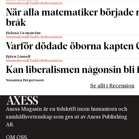
Internationell fackbok
Recension
När alla matematiker började
bråk
Helena Granström
Internationell fackbok
Recension
Varför dödade öborna kapten 
Björn Linnell
Internationell fackbok
Recension
Kan liberalismen någonsin bli f
Susanna Birgersson
Se allt i Recension
Axess Magasin är en tidskrift inom humaniora och
samhällsvetenskap som ges ut av Axess Publishing
AB.
OM OSS