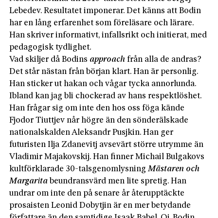
Lebedev. Resultatet imponerar. Det känns att Bodin
har en lång erfarenhet som föreläsare och lärare.
Han skriver informativt, infallsrikt och initierat, med
pedagogisk tydlighet.
Vad skiljer då Bodins
approach
från alla de andras?
Det står nästan från början klart. Han är personlig.
Han sticker ut hakan och vågar tycka annorlunda.
Ibland kan jag bli chockerad av hans respektlöshet.
Han frågar sig om inte den hos oss föga kände
Fjodor Tiuttjev når högre än den sönderälskade
nationalskalden Aleksandr Pusjkin. Han ger
futuristen Ilja Zdanevitj avsevärt större utrymme än
Vladimir Majakovskij. Han finner Michail Bulgakovs
kultförklarade 30-talsgenomlysning
Mästaren och
Margarita
beundransvärd men lite spretig. Han
undrar om inte den på senare år återupptäckte
prosaisten Leonid Dobytjin är en mer betydande
författare än den samtidige Isaak Babel. Oj. Bodin