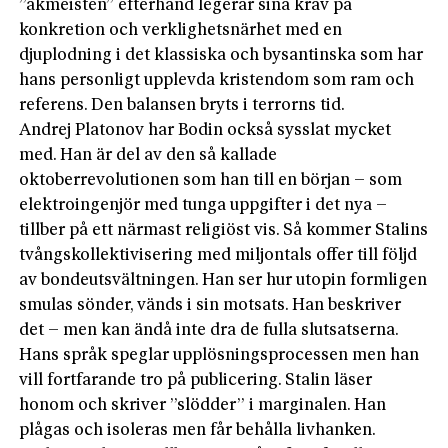
”akmeisten” efterhand legerar sina krav på
konkretion och verklighetsnärhet med en
djuplodning i det klassiska och bysantinska som har
hans personligt upplevda kristendom som ram och
referens. Den balansen bryts i terrorns tid.
Andrej Platonov har Bodin också sysslat mycket
med. Han är del av den så kal­lade
oktoberrevolutionen som han till en början – som
elektroingenjör med tunga uppgifter i det nya –
tillber på ett närmast religiöst vis. Så kommer Stalins
tvångskollektivisering med miljontals offer till följd
av bondeutsvältningen. Han ser hur utopin formligen
smulas sönder, vänds i sin motsats. Han beskriver
det – men kan ändå inte dra de fulla slutsatserna.
Hans språk speglar upplösningsprocessen men han
vill fortfarande tro på publicering. Stalin läser
honom och skriver ”slödder” i marginalen. Han
plågas och isoleras men får behålla livhanken.