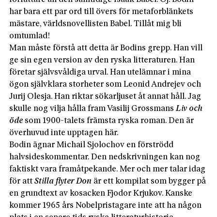
har bara ett par ord till övers för metaforblänkets
mästare, världsnovellisten Babel. Tillåt mig bli
omtumlad!
Man måste förstå att detta är Bodins grepp. Han vill
ge sin egen version av den ryska litteraturen. Han
företar självsvåldiga urval. Han utelämnar i mina
ögon självklara storheter som Leonid Andrejev och
Jurij Olesja. Han riktar sökarljuset åt annat håll. Jag
skulle nog vilja hålla fram Vasilij Grossmans
Liv och
öde
som 1900-talets främsta ryska roman. Den är
överhuvud inte upptagen här.
Bodin ägnar Michail Sjolochov en förströdd
halvsideskommentar. Den nedskrivningen kan nog
faktiskt vara framåtpekande. Mer och mer talar idag
för att
Stilla flyter Don
är ett kompilat som bygger på
en grundtext av kosacken Fjodor Krjukov. Kanske
kommer 1965 års Nobelpristagare inte att ha någon