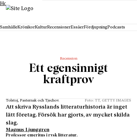
Hoppa till innehåll
Samhälle
Krönikor
Kultur
Recensioner
Essäer
Fördjupning
Podcasts
Recension
Ett egensinnigt
kraftprov
Tolstoj, Pasternak och Tjechov.
Foto: TT, GETTY IMAGES
Att skriva Rysslands litteraturhistoria är inget
lätt företag. Försök har gjorts, av mycket skilda
slag.
Magnus Ljunggren
Professor emeritus i rysk litteratur.