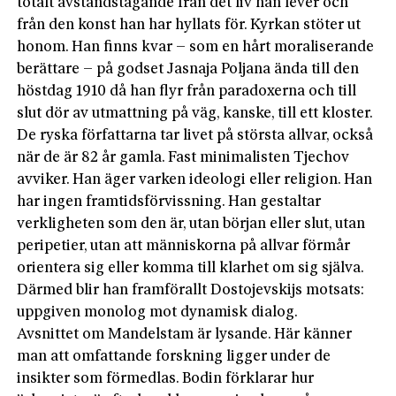
totalt avstånds­tagande från det liv han lever och
från den konst han har hyllats för. Kyrkan stöter ut
honom. Han finns kvar – som en hårt moraliserande
berättare – på godset Jasnaja Poljana ända till den
höstdag 1910 då han flyr från paradoxerna och till
slut dör av utmattning på väg, kanske, till ett kloster.
De ryska författarna tar livet på största allvar, också
när de är 82 år gamla. Fast minimalisten Tjechov
avviker. Han äger varken ideologi eller religion. Han
har ingen framtidsförvissning. Han gestaltar
verkligheten som den är, utan början eller slut, utan
peripetier, utan att människorna på allvar förmår
orientera sig eller komma till klarhet om sig själva.
Därmed blir han framförallt Dostojevskijs motsats:
uppgiven monolog mot dynamisk dialog.
Avsnittet om Mandelstam är lysande. Här känner
man att omfattande forskning ligger under de
insikter som förmedlas. Bodin förklarar hur