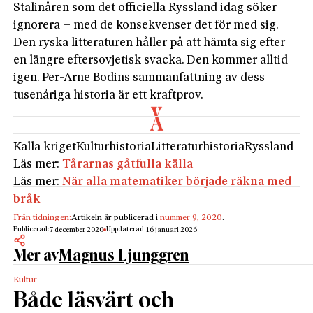
Stalinåren som det officiella Ryssland idag söker
ignorera – med de konsekvenser det för med sig.
Den ryska litteraturen håller på att hämta sig efter
en längre eftersovjetisk svacka. Den kommer alltid
igen. Per-Arne Bodins sammanfattning av dess
tusenåriga historia är ett kraftprov.
Kalla kriget
Kulturhistoria
Litteraturhistoria
Ryssland
Läs mer:
Tårarnas gåtfulla källa
Läs mer:
När alla matematiker började räkna med
bråk
Från tidningen:
Artikeln är publicerad i
nummer 9, 2020
.
Publicerad:
Uppdaterad:
7 december 2020
16 januari 2026
Mer av
Magnus Ljunggren
Kultur
Både läsvärt och