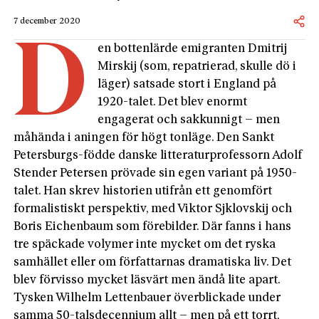
7 december 2020
D
en bottenlärde emigranten Dmitrij
Mirskij (som, repatrierad, skulle dö i
läger) satsade stort i England på
1920-talet. Det blev enormt
engagerat och sakkunnigt – men
måhända i aningen för högt tonläge. Den Sankt
Petersburgs-födde danske litteraturprofessorn Adolf
Stender Petersen prövade sin egen variant­ på 1950-
talet. Han skrev historien utifrån ett genomfört
formalistiskt perspektiv, med Viktor Sjklovskij och
Boris Eichenbaum som förebilder. Där fanns i hans
tre späckade volymer inte mycket om det ryska
samhället eller om författarnas dramatiska liv. Det
blev förvisso mycket läsvärt men ändå lite apart.
Tysken Wilhelm Lettenbauer överblickade under
samma 50-talsdecennium allt – men på ett torrt,