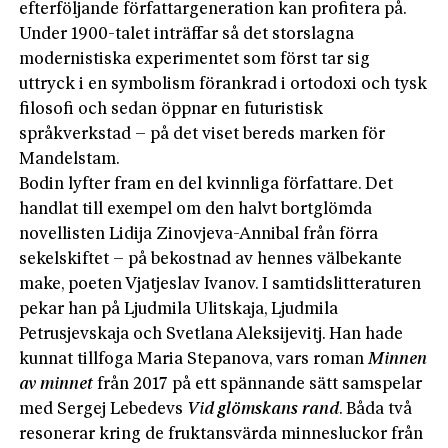
efterföljande författargeneration kan profitera på.
Under 1900-talet inträffar så det storslagna
modernistiska experimentet som först tar sig
uttryck i en symbolism förankrad i ortodoxi och tysk
filosofi och sedan öppnar en futuristisk
språkverkstad – på det viset bereds marken för
Mandelstam.
Bodin lyfter fram en del kvinnliga författare. Det
handlat till exempel om den halvt bortglömda
novellisten Lidija Zinovjeva-Annibal från förra
sekelskiftet – på bekostnad av hennes välbekante
make, poeten Vjatjeslav Ivanov. I samtidslitteraturen
pekar han på Ljudmila Ulitskaja, Ljudmila
Petrusjevskaja och Svetlana Aleksijevitj. Han hade
kunnat tillfoga Maria Stepanova, vars roman
Minnen
av minnet
från 2017 på ett spännande sätt samspelar
med Sergej Lebedevs
Vid glömskans rand
. Båda två
resonerar kring de fruktansvärda minnesluckor från