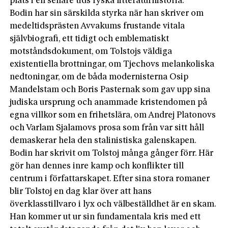
plats i en senare tids ryska litteraturhistoria.
Bodin har sin särskilda styrka när han skriver om
medeltidsprästen Avvakums frustande vitala
självbiografi, ett tidigt och emblematiskt
motståndsdokument, om Tolstojs väldiga
existentiella brottningar, om Tjechovs melankoliska
nedtoningar, om de båda modernisterna Osip
Mandelstam och Boris Pasternak som gav upp sina
judiska ursprung och anammade kristendomen på
egna villkor som en frihetslära, om Andrej Platonovs
och Varlam Sjalamovs prosa som från var sitt håll
demaskerar hela den stalinistiska galenskapen.
Bodin har skrivit om Tolstoj många gånger förr. Här
gör han dennes inre kamp och konflikter till
centrum i författarskapet. Efter sina stora romaner
blir Tolstoj en dag klar över att hans
överklasstillvaro i lyx och välbeställdhet är en skam.
Han kommer ut ur sin fundamentala kris med ett