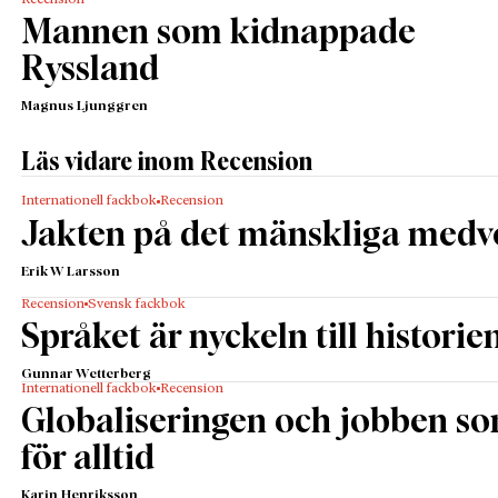
Recension
Mannen som kidnappade
Ryssland
Magnus Ljunggren
Läs vidare inom Recension
Internationell fackbok
Recension
Jakten på det mänskliga medv
Erik W Larsson
Recension
Svensk fackbok
Språket är nyckeln till historie
Gunnar Wetterberg
Internationell fackbok
Recension
Globaliseringen och jobben s
för alltid
Karin Henriksson