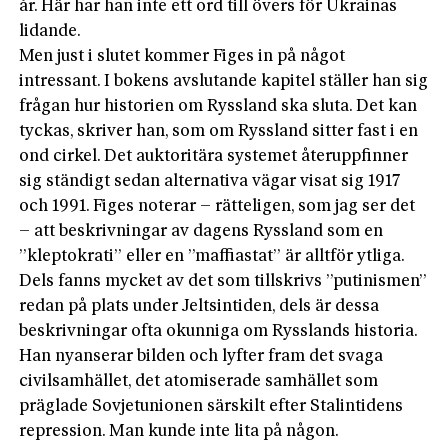
år. Här har han inte ett ord till övers för Ukrainas
lidande.
Men just i slutet kommer Figes in på något
intressant. I bokens avslutande kapitel ställer han sig
frågan hur historien­ om Ryssland ska sluta. Det kan
tyckas, skriver han, som om Ryssland sitter fast i en
ond cirkel. Det auktoritära systemet återuppfinner
sig ständigt sedan alternativa vägar visat sig 1917
och 1991. Figes noterar – rätteligen, som jag ser det
– att beskrivningar av dagens Ryssland som en
”kleptokrati” eller en ”maffiastat” är alltför ytliga.
Dels fanns mycket av det som tillskrivs ”putinismen”
redan på plats under Jeltsintiden, dels är dessa
beskrivningar ofta okunniga om Rysslands historia.
Han nyanserar bilden och lyfter fram det svaga
civilsamhället, det atomiserade samhället som
präglade Sovjetunionen särskilt efter Stalintidens
repression. Man kunde inte lita på någon.