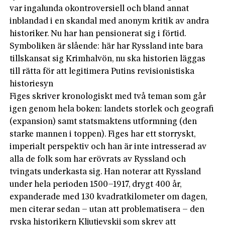
var ingalunda okontroversiell och bland annat
inblandad i en skandal med anonym kritik av andra
historiker. Nu har han pensionerat sig i förtid.
Symboliken är slående: här har Ryssland inte bara
tillskansat sig Krimhalvön, nu ska historien läggas
till rätta för att legitimera Putins revisionistiska
historiesyn
Figes skriver kronologiskt med två teman som går
igen genom hela boken: landets storlek och geografi
(expansion) samt statsmaktens utformning (den
starke mannen i toppen). Figes har ett storryskt,
imperialt perspektiv och han är inte intresserad av
alla de folk som har erövrats av Ryssland och
tvingats underkasta sig. Han noterar att Ryssland
under hela perioden 1500–1917, drygt 400 år,
expanderade med 130 kvadratkilometer om dagen,
men citerar sedan – utan att problematisera – den
ryska historikern Kljutjevskij som skrev att