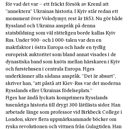
för vad det var – ett fräckt försök av Kreml att
”annektera” Ukrainas historia. I Kyiv står redan ett
monument över Volodymyr, rest år 1853. Nu gör både
Ryssland och Ukraina anspråk på denna
statsbildning som väl rätteligen borde kallas Kyiv
Rus. Under 900- och 1 000-talen var den en
maktfaktor i östra Europa och hade en tydlig
europeisk­ auktoritet som bland annat visades i de
dynastiska band som knöts mellan härskaren i Kyiv
och furstehusen i centrala Europa. Figes
underkänner alla sådana anspråk. ”Det är absurt”,
skriver han, ”att påstå att Kiev-Rus var det moderna
Rysslands eller Ukrainas födelseplats.”
Figes har ändå lyckats komprimera Rysslands
tusenåriga historia till drygt 300 lättlästa sidor. Han
arbetade länge som professor vid Birkbeck College i
London, skrev flera uppmärksammade böcker om
ryska revolutionen och vittnen från Gulagtiden. Han