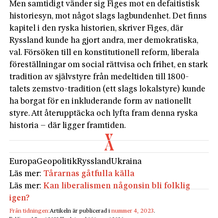
Men samtidigt vänder sig Figes mot en defaitistisk
historiesyn, mot något slags lagbundenhet. Det finns
kapitel i den ryska historien, skriver Figes, där
Ryssland kunde ha gjort andra, mer demokratiska,
val. Försöken till en konstitutionell reform, liberala
föreställningar om social rättvisa och frihet, en stark
tradition av självstyre från me­deltiden till 1800-
talets zemstvo-tradition (ett slags lokalstyre) kunde
ha borgat för en inkluderande form av nationellt
styre. Att återupptäcka och lyfta fram denna ryska
hi­storia – där ligger framtiden.
Europa
Geopolitik
Ryssland
Ukraina
Läs mer:
Tårarnas gåtfulla källa
Läs mer:
Kan liberalismen någonsin bli folklig
igen?
Från tidningen:
Artikeln är publicerad i
nummer 4, 2023
.