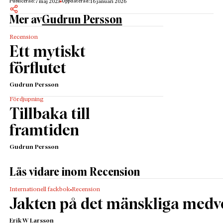
Publicerad:
Uppdaterad:
7 maj 2023
16 januari 2026
Mer av
Gudrun Persson
Recension
Ett mytiskt
förflutet
Gudrun Persson
Fördjupning
Tillbaka till
framtiden
Gudrun Persson
Läs vidare inom Recension
Internationell fackbok
Recension
Jakten på det mänskliga medv
Erik W Larsson