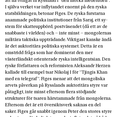
att ha tvingat in Ryssland i ”den mörka medeltiden”.
I själva verket var inflytandet enormt på den ryska
statsbildningen, betonar Figes. De ryska furstarna
anammade politiska institutioner från Saraj, ett sy­
stem för skatteuppbörd, postväsendet (då ett av de
snabbaste i världen) och – inte minst – mongolernas
militära taktiska uppträdande. Viktigast kanske ändå
är det auktoritära politiska systemet. Detta är en
omstridd fråga som har dominerat den mer
västerländskt orienterade ryska intelligentsian. Den
ryske författaren och reformisten Aleksandr Herzen
kallade till exempel tsar Nikolaj I för ”Tjingis Khan
med en telegraf”. Figes menar att det mongoliska
arvets påverkan på Rysslands auktoritära styre var
påtagligt, inte minst eftersom flera stödjande
strukturer för tsaren härstammade från mongolerna.
Eftersom det är ett översiktsverk saknas en del
saker. Figes går snabbt igenom Peter den stores styre