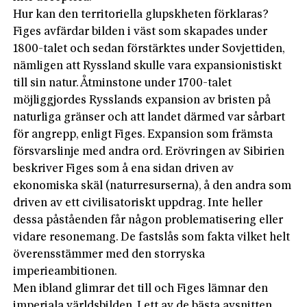
Hur kan den territoriella glupskheten förklaras?
Figes avfärdar bilden i väst som skapades under
1800-talet och sedan förstärktes under Sovjet­tiden,
nämligen att Ryssland skulle vara expansionistiskt
till sin natur. Åtminstone under 1700-talet
möjliggjordes Rysslands expansion av bristen på
naturliga gränser och att landet därmed var sårbart
för angrepp, enligt Figes. Expansio­n som främsta
försvarslinje med andra ord. Erövringen av Sibirien
beskriver Figes som å ena sidan driven av
ekonomiska skäl (naturresurserna), å den andra som
driven av ett civilisatoriskt uppdrag. Inte heller
dessa påståenden får någon problematisering eller
vidare resonemang. De fastslås som fakta vilket helt
överensstämmer med den storryska
imperieambitionen.
Men ibland glimrar det till och Figes lämnar den
imperiala världsbilden. I ett av de bästa avsnitten