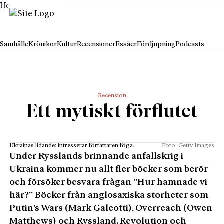
Hoppa till innehåll
Samhälle
Krönikor
Kultur
Recensioner
Essäer
Fördjupning
Podcasts
Recension
Ett mytiskt förflutet
Ukrainas lidande: intresserar författaren föga.
Foto: Getty Images
Under Rysslands brinnande anfallskrig i
Ukraina kommer nu allt fler böcker som berör
och försöker besvara frågan ”Hur hamnade vi
här?” Böcker från anglosaxiska storheter som
Putin’s Wars (Mark Galeotti), Overreach (Owen
Matthews) och Ryssland. Revolution och