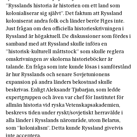
”Rysslands historia är historien om ett land som
kolonialiserar sig självt”. Det faktum att Ryssland
koloniserat andra folk och länder berör Figes inte.
Just frågan om den officiella historieskrivningen i
Ryssland är högaktuell. De diskussioner som fördes i
samband med att Ryssland skulle införa en
”historisk-kulturell måttstock” som skulle reglera
omskrivningen av skolorna historieböcker är
talande. En fråga som inte kunde lösas i samförstånd
är hur Rysslands och senare Sovjetunionens
expansion på andra länders bekostnad skulle
beskrivas. Enligt Aleksandr Tjubarjan, som ledde
expertgruppen och även var chef för Institutet för
allmän historia vid ryska Vetenskapsakademien,
beskrevs tiden under ryskt/sovjetiskt herravälde i
alla länder i Rysslands närområde, utom Belarus,
som ”kolonialism”. Detta kunde Ryssland givetvis
inte acceptera.