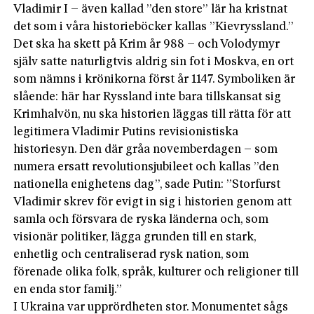
Vladimir I – även kal­lad ”den store” lär ha kristnat
det som i våra hi­storieböcker kallas ”Kievryssland.”
Det ska ha skett på Krim år 988 – och Volodymyr
själv satte naturligtvis aldrig sin fot i Moskva, en ort
som nämns i krönikorna först år 1147. Symboliken är
slående: här har Ryssland inte bara tillskansat sig
Krimhalvön, nu ska historien­ läggas till rätta för att
legitimera Vladimir Putins revisionistiska
historiesyn. Den där gråa novemberdagen – som
numera ersatt revolutionsjubileet­ och kal­las ”den
nationella enighetens dag”, sade Putin: ”Storfurst
Vladimir skrev för evigt in sig i historien genom att
samla och försvara de ryska länderna och, som
visionär politiker, lägga grunden till en stark,
enhetlig och centraliserad rysk nation, som
förenade olika folk, språk, kulturer och religioner till
en enda stor familj.”
I Ukraina var upprördheten stor. Monumentet sågs