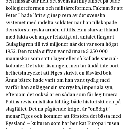
och missar där helt det svenska inflytandet på både
kollegiereformen och militärreformen. Faktum är att
Peter I hade låtit sig inspirera av det svenska
systemet med indelta soldater när han tillskapade
den största ryska armén dittills. Han slarvar ibland
med fakta och anger felaktigt att antalet fångar i
Gulaglägren till två miljoner när det var som högst
1952. Den totala siffran var närmare 5 250 000
människor som satt i läger eller så kallade special­
kolonier. Det stör läsningen, men tar ändå inte bort
helhetsintrycket att Figes skrivit en läsvärd bok.
Ännu bättre hade varit om han varit tydlig med
varför han anlägger sin storryska, imperiala syn,
eftersom det också är en sådan som får legitimera
Putins revisionistiska fälttåg, både historiskt och på
slagfältet. Det nu pågående kriget är ”onödigt”,
menar Figes och kommer att förstöra det bästa med
Ryssland – kulturen som har berikat Europa i tusen