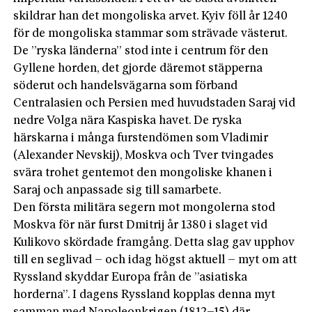
skildrar han det mongoliska arvet. Kyiv föll år 1240
för de mongoliska stammar som strävade västerut.
De ”ryska länderna” stod inte i centrum för den
Gyllene horden, det gjorde däremot stäpperna
söderut och handelsvägarna som förband
Centralasien och Persien med huvudstaden Saraj vid
nedre Volga nära Kaspiska havet. De ryska
härskarna i många furstendömen som Vladimir
(Alexander Nevskij), Moskva och Tver tvingades
svära trohet gentemot den mongoliske khanen i
Saraj och anpassade sig till samarbete.
Den första militära segern mot mon­golerna stod
Moskva för när furst Dmitrij år 1380 i slaget vid
Kulikovo skördade framgång. Detta slag gav upphov
till en seglivad – och idag högst aktuell – myt om att
Ryssland skyddar Europa från de ”asiatiska
horderna”. I dagens Ryssland kopplas denna myt