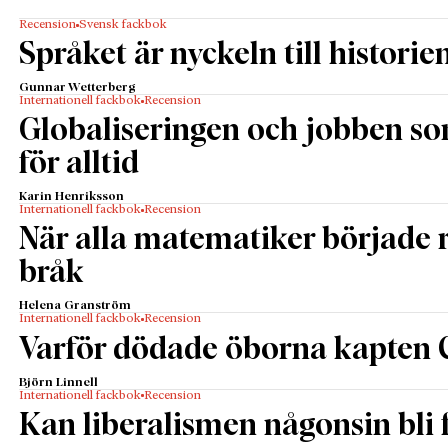
Recension
Svensk fackbok
Språket är nyckeln till historie
Gunnar Wetterberg
Internationell fackbok
Recension
Globaliseringen och jobben s
för alltid
Karin Henriksson
Internationell fackbok
Recension
När alla matematiker började
bråk
Helena Granström
Internationell fackbok
Recension
Varför dödade öborna kapten 
Björn Linnell
Internationell fackbok
Recension
Kan liberalismen någonsin bli f