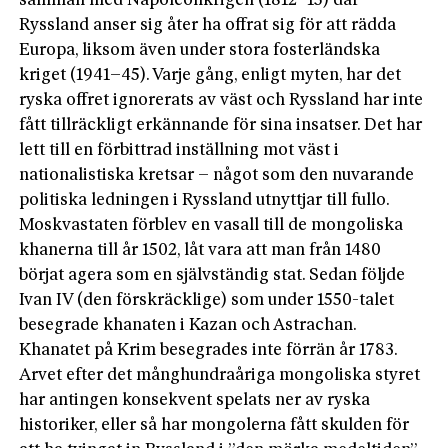
samman med Napoleonkrigen (1812–15) där
Ryssland anser sig åter ha offrat sig för att rädda
Europa, liksom även under stora fosterländs­ka
kriget (1941–45). Varje gång, enligt myten, har det
ryska offret ignorerats av väst och Ryssland har inte
fått tillräckligt erkännande för sina insatser. Det har
lett till en förbittrad inställning mot väst i
nationalistiska kretsar – något som den nuvarande
politiska ledningen i Ryssland utnyttjar till fullo.
Moskvastaten förblev en vasall till de mongoliska
khanerna till år 1502, låt vara att man från 1480
börjat agera som en självständig stat. Sedan följde
Ivan IV (den förskräcklige) som under 1550-talet
besegrade khanaten i Kazan och Astrachan.
Khanatet på Krim beseg­rades inte förrän år 1783.
Arvet efter det månghundraåriga mongoliska styret
har antingen konsekvent spelats ner av ryska
historiker, eller så har mongolerna fått skulden för