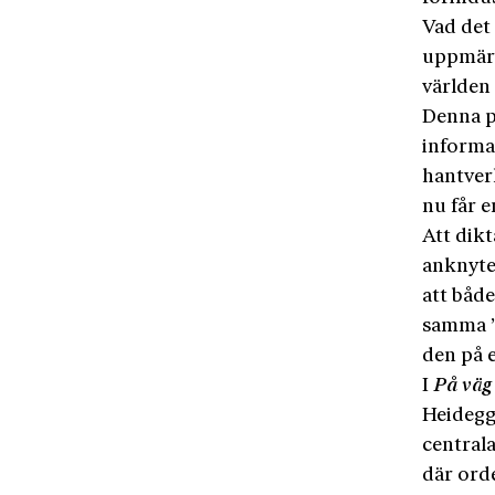
Vad det 
uppmärk
världen 
Denna p
informa
hantver
nu får 
Att dikt
anknyte
att båd
samma ”
den på e
I
På väg
Heidegg
centrala
där orde