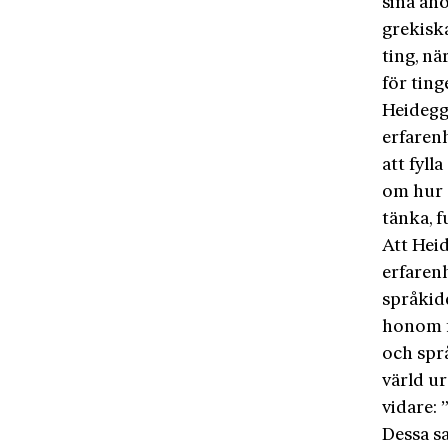
sina åh
grekiska
ting, n
för ting
Heidegg
erfaren
att fyl
om hur 
tänka, f
Att Heid
erfarenh
språkide
honom f
och spr
värld ur
vidare: 
Dessa sa