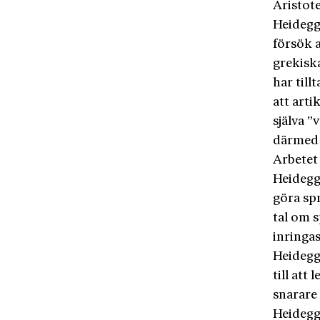
Aristote
Heidegg
försök a
grekiska
har til
att arti
själva ”
därmed 
Arbetet
Heidegg
göra spr
tal om s
inringas
Heidegg
till att
snarare 
Heidegge