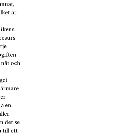
 annat,
lket är
nikens
resurs
rje
pgiften
 inåt och
get
 närmare
ver
ha en
ller
n det se
till ett