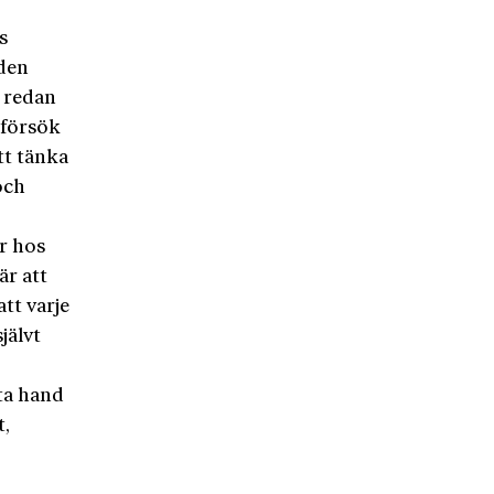
s
 den
d redan
 försök
tt tänka
och
r hos
är att
tt varje
jälvt
sta hand
t,