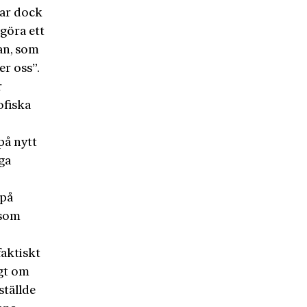
var dock
tgöra ett
tan, som
er oss”.
r
sofiska
på nytt
ga
 på
 som
faktiskt
igt om
ställde