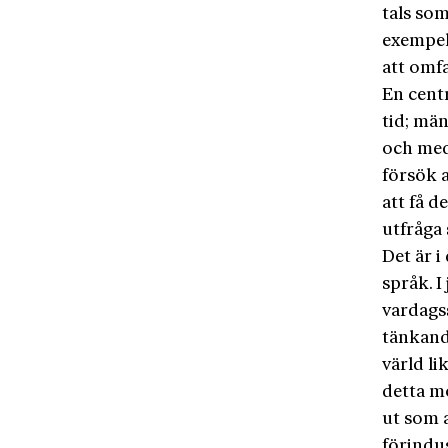
tals som
exempel
att omfa
En centr
tid; mä
och mede
försök 
att få d
utfråga s
Det är i
språk. I
vardags
tänkand
värld li
detta m
ut som a
förindu