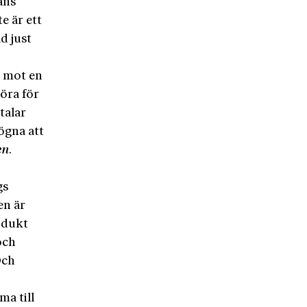
ans
e är ett
d just
n mot en
öra för
talar
ögna att
en
.
gs
en är
odukt
och
Och
ma till