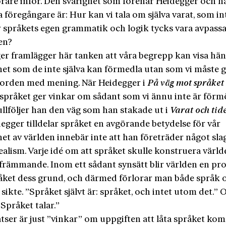
örare inför. Den svårighet som förenar Heidegger och h
 föregångare är: Hur kan vi tala om själva varat, som int
är språkets egen grammatik och logik tycks vara avpassa
en?
er framlägger här tanken att våra begrepp kan visa hä
het som de inte själva kan förmedla utan som vi måste g
la orden med mening. När Heidegger i
På väg mot språket
språket ger vinkar om sådant som vi ännu inte är förm
ullföljer han den väg som han stakade ut i
Varat och tid
egger tilldelar språket en avgörande betydelse för vår
et av världen innebär inte att han företräder något sla
alism. Varje idé om att språket skulle konstruera värld
rämmande. Inom ett sådant synsätt blir världen en pr
åket dess grund, och därmed förlorar man både språk 
 sikte. ”Språket självt är: språket, och intet utom det.” 
”Språket talar.”
tser är just ”vinkar” om uppgiften att låta språket kom