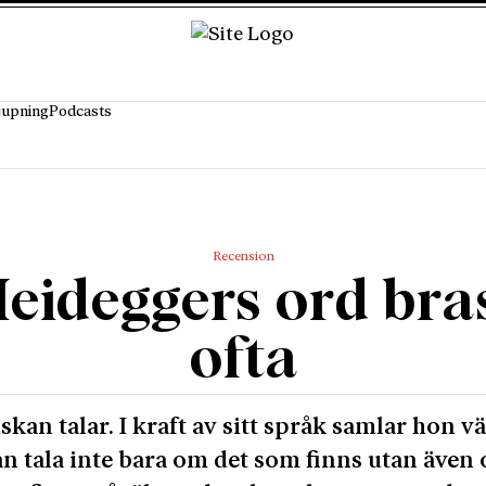
jupning
Podcasts
Recension
eideggers ord bra
ofta
kan talar. I kraft av sitt språk samlar hon v
n tala inte bara om det som finns utan även