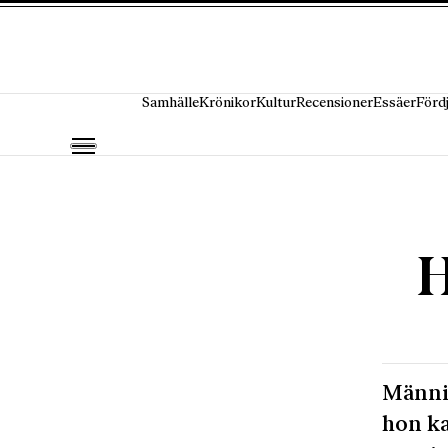
Hoppa till innehåll
Samhälle
Krönikor
Kultur
Recensioner
Essäer
Förd
H
Männis
hon ka