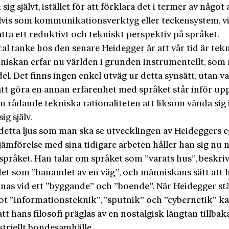
 sig självt, istället för att förklara det i termer av något
vis som kommunikationsverktyg eller teckensystem, vi
tta ett reduktivt och tekniskt perspektiv på språket.
al tanke hos den senare Heidegger är att vår tid är tek
nniskan erfar nu världen i grunden instrumentellt, som 
l. Det finns ingen enkel utväg ur detta synsätt, utan va
att göra en annan erfarenhet med språket står inför up
en rådande tekniska rationaliteten att liksom vända sig
ig själv.
 detta ljus som man ska se utvecklingen av Heideggers e
 jämförelse med sina tidigare arbeten håller han sig nu
språket. Han talar om språket som ”varats hus”, beskri
et som ”banandet av en väg”, och människans sätt att 
knas vid ett ”byggande” och ”boende”. När Heidegger stä
ot ”informationsteknik”, ”sputnik” och ”cybernetik” ka
tt hans filosofi präglas av en nostalgisk längtan tillbaka 
striellt bondesamhälle.