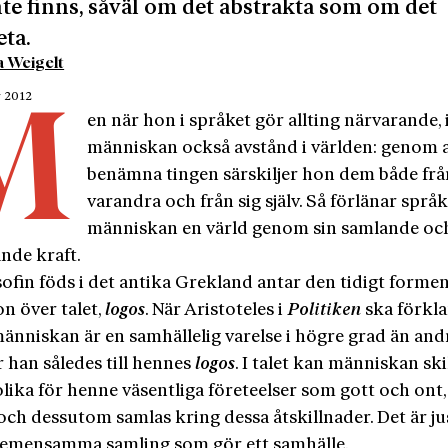
te finns, såväl om det abstrakta som om det
ta.
a Weigelt
r 2012
M
en när hon i språket gör allting närvarande, 
människan också avstånd i världen: genom a
benämna tingen särskiljer hon dem både frå
varandra och från sig själv. Så förlänar språk
människan en värld genom sin samlande oc
ande kraft.
sofin föds i det antika Grekland antar den tidigt formen
on över talet,
logos
. När Aristoteles i
Politiken
ska förkla
änniskan är en samhällelig varelse i högre grad än and
 han således till hennes
logos
. I talet kan människan ski
lika för henne väsentliga företeelser som gott och ont,
 och dessutom samlas kring dessa åtskillnader. Det är ju
emensamma samling som gör ett samhälle.