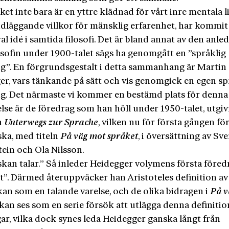
ket inte bara är en yttre klädnad för vårt inre mentala l
dläggande villkor för mänsklig erfarenhet, har kommit 
al idé i samtida filosofi. Det är bland annat av den anl
osofin under 1900-talet sägs ha genomgått en ”språklig
g”. En förgrundsgestalt i detta sammanhang är Martin
er, vars tänkande på sätt och vis genomgick en egen sp
g. Det närmaste vi kommer en bestämd plats för denna
else är de föredrag som han höll under 1950-talet, utgiv
n
Unterwegs zur Sprache
, vilken nu för första gången fö
ska, med titeln
På väg mot språket
, i översättning av Sv
tein och Ola Nilsson.
kan talar.” Så inleder Heidegger volymens första föred
t”. Därmed återuppväcker han Aristoteles definition av
an som en talande varelse, och de olika bidragen i
På v
kan ses som en serie försök att utlägga denna definition
ar, vilka dock synes leda Heidegger ganska långt från