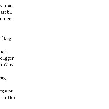
iv utan
att bli
edningen
råklig
na i
religger
en-Olov
rag,
äg mot
 i olika