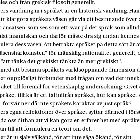
les och från grekisk filosofi generellt.
ers vändning in i språket är en historisk vändning. Han
tt klargöra språkets väsen går via ett besinnande över
 ansatsen, som ses som ett svar på det språk som allti
ltalat människan och därför måste dra sig undan hennes
kulera dess väsen. Att betrakta språket på detta sätt är a
väsenshärkomsten” för mänsklig rationalitet generellt, 
”att tänka det grekiskt tänkta än mer grekiskt”.
 med att besinna språkets världsöppnande dimension ä
er oupplösligt förbundet med frågan om vad det inneb
åket till föremål för vetenskaplig undersökning. Givet a
pråket tillika är ett tal inifrån språket, hur kan språket s
: försvinner då inte språkets karaktär av just språk?
ers egna reflektioner över språket syftar därmed i för
 leda oss dithän att vi kan göra en erfarenhet med språke
än till att formulera en teori om det.
r är ju själv välkänd, för att inte säga ökänd, för sitt