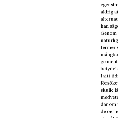
egensin
aldrig a
alternat
han säg
Genom a
naturliga
termer 
mångbott
ge meni
betydels
I sitt t
försöke
skulle l
medvete
där om 
de oerh