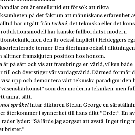
handlar om är emellertid ett försök att rikta
samheten på det faktum att människans erfarenhet a
alltid har utgått från
technê
, det tekniska eller det kons
roduktionsmodell har kanske fullbordats i modern
tionsteknik, men den är också implicit i Heideggers e
ksorienterade termer. Den återfinns också i diktninge
en alltmer framskjuten position hos honom.
a är på sätt och vis att frambringa en värld, vilken både
r till och överstiger vår vardagsvärld. Därmed förmår 
e visa upp och demontera vårt tekniska paradigm: den 
väsenshärkomst” som den moderna tekniken, men ful
tt annat sätt.
 mot språket
intar diktaren Stefan George en särställni
er återkommer i synnerhet till hans dikt ”Ordet”. En av
 rader lyder: ”Så lärde jag sorgset att avstå: Inget ting 
t brister.”