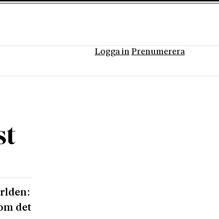
Logga in
Prenumerera
st
ärlden:
 om det