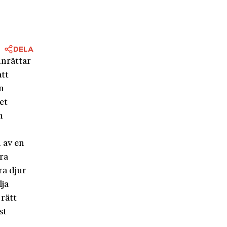
DELA
inrättar
tt
n
et
h
 av en
ra
ra djur
lja
 rätt
st