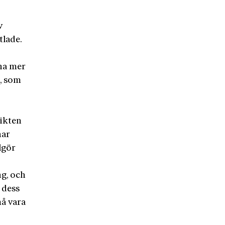
v
tlade.
gna mer
n, som
dikten
har
lgör
ng, och
 dess
må vara