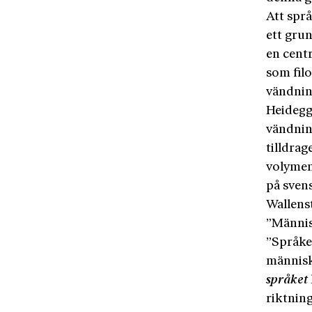
Att språ
ett grun
en centr
som fil
vändnin
Heidegg
vändnin
tilldrag
volyme
på sven
Wallens
”Männis
”Språke
människ
språket
riktning