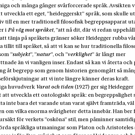
niga och många gånger svårforcerade språk. Avsikten 
tt utveckla ett eget, ”heideggerskt” språk, som skulle u
iv till en mer traditionell filosofisk begreppsapparat u
er i
På väg mot språket
, ”att nå dit, där vi redan uppehåll
tt tänja på språkets gränser söker Heidegger rubba vå
 tillit till språket, så att vi kan se hur traditionella filo
som ”
subjekt
”, ”
natur
”, och ”
verklighet
” är långt mer
nade än vi vanligen inser. Endast så kan vi återta och 
ng åt begrepp som genom historien genomgått så mån
eförskjutningar att vi inte längre känner deras kraft.
idiga huvudverk
Varat och tiden
(1927) ger sig Heidegger
t att utveckla ett ontologiskt språk: en begreppslighet
åta inte bara det varande utan varat självt framträda, väl
n om vilka enorma svårigheter detta innebär. Han ber 
ursäkt för verkets ”osköna” stil, men påminner samtid
örda språkliga utmaningar som Platon och Aristoteles 