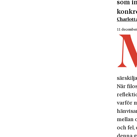
som in
konkre
Charlott
11 decembe
särskilj
När filo
reflekti
varför m
hänvisar
mellan o
och fel,
denna g