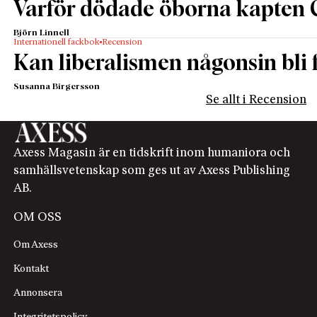
Varför dödade öborna kapten 
Björn Linnell
Internationell fackbok
Recension
Kan liberalismen någonsin bli f
Susanna Birgersson
Se allt i Recension
Axess Magasin är en tidskrift inom humaniora och
samhällsvetenskap som ges ut av Axess Publishing
AB.
OM OSS
Om Axess
Kontakt
Annonsera