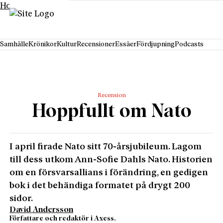
Hoppa till innehåll
Samhälle
Krönikor
Kultur
Recensioner
Essäer
Fördjupning
Podcasts
Recension
Hoppfullt om Nato
I april firade Nato sitt 70-årsjubileum. Lagom
till dess utkom Ann-Sofie Dahls Nato. Historien
om en försvarsallians i förändring, en gedigen
bok i det behändiga formatet på drygt 200
sidor.
David Andersson
Författare och redaktör i Axess.