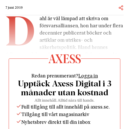
7 juni 2019
D
ahl är väl lämpad att skriva om
försvarsalliansen, hon har under flera
decennier publicerat böcker och
artiklar om utrikes- och
säkerhetspolitik. Bland hennes
tidigare verk kan nämnas
Den moraliska stormakten.
En studie av socialdemokratins internationella
aktivism
(1991),
Svenskarna
och Nato
(1999) och
Den
Redan prenumerant?
Logga in
enda supermakten. Amerikansk utrikespolitik under
Upptäck Axess Digital i 3
två decennier
(2010).
Hennes nya bok är inte någon regelrätt skildring av
månader utan kostnad
Natos historia. De fyra första decennierna –
Allt innehåll. Alltid nära till hands.
kallakrigsepoken 1949–89 – avhandlas snabbt.
Full tillgång till allt innehåll på axess.se.
Merparten handlar om tiden efter kommunismens
Tillgång till vårt magasinarkiv
fall. Sedan Sovjetunionen och Warszawapakten hade
Nyhetsbrev direkt till din inbox
upplösts kunde Natos existensberättigande