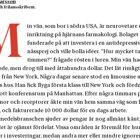
Larsson
h frilansskribent.
M
in vän, som bor i södra USA, är neurovetare
inriktning på hjärnans farmakologi. Bolaget
funderade på att investera i en antidepressi
nässprej och ville bolla idéer. ”Hur mycket ta
timmen?” frågade rösten i luren. Min vän ha
ode, men drog till med åttahundra dollar. Det lät rimligt
från New York. Några dagar senare stod en limousine 
 hus. Han fick flyga förs­ta klass till New York och förd
t flott konferensrum på Manhattan. Efter några timmars
nor och receptorer åkte min vän hem samma väg som 
 och fakturerade 10 000 dollar för en dags arbete.
emedelsbranschen sjuder av pengar är nog allmänt känt
det är ojämnt fördelat. Vissa områden är föremål för hu
r i investeringar, medan andra mer eller mindre ignorer