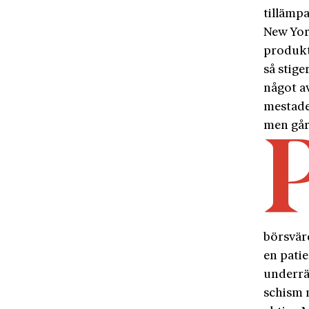
tillämp
New York
produkte
så stige
något a
mestade
men går 
börsvärd
en patie
underrät
schism 