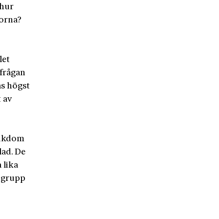
 hur
lorna?
let
rfrågan
s högst
t av
jukdom
lad. De
 lika
y grupp