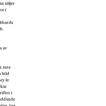
m säljer
re i
ubbards
ch
a av
, inte
 bild
ey
är
rkar
ifter i
räddande
olag. Jag