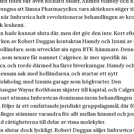
 Med tiden blir även Richard Miller, Ahmed Hamdy och 
ungna att lämna Pharmacyclics, vars aktiekurs stiger ti
 när
Imbruvica helt revolutionerar behandlingen av kr
sk leukemi.
n hade kunnat sluta där, men det gör den inte. Kort efte
arken av Robert Duggan kontaktas Hamdy och Izumi av
olländare, som utvecklat sin egen BTK-hämmare. Denn
, som senare får namnet Calgence, är mer specifik än
ca, och torde därmed ha färre biverkningar. Hamdy oc
ensam sak med holländarna, och startar ett nytt
elsbolag, med Izumis garage som högkvarter. Den
hsugne Wayne Rothbaum skjuter till kapital, och Calge
snart utmana Imbruvicas dominans inom behandlingen 
följer är ett omfattande juridiskt gruppslagsmål, där f
olleger stämmer varandra för allt mellan himmel och jor
d rättigheterna till delar av vissa molekyler.
n slutar dock lyckligt. Robert Duggan säljer Imbruvica t