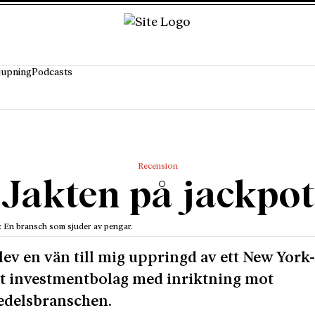
jupning
Podcasts
Recension
Jakten på jackpot
: En bransch som sjuder av pengar.
 blev en vän till mig uppringd av ett New York
t investmentbolag med inriktning mot
edelsbranschen.