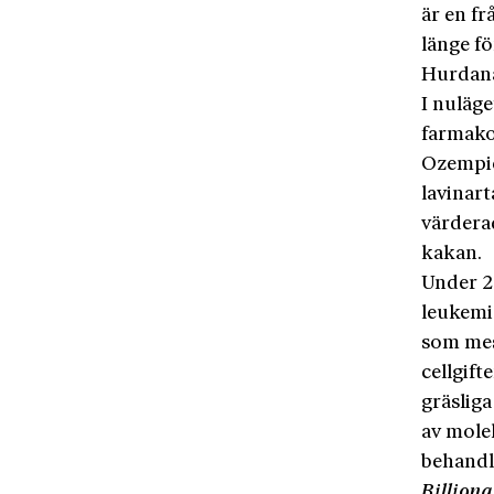
är en f
länge fö
Hurdana 
I nuläge
farmakol
Ozempic 
lavinart
värderad
kakan.
Under 2
leukem
som mes
cellgift
gräslig
av mole
behandl
Billiona