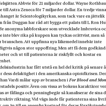
elsjätten Abbvie för 21 miljarder dollar. Wayne Rothbau
 till Astra Zeneca för 7 miljarder dollar. En tredje vinna
anget är Scientologikyrkan, som tack vare en jättelik
n från Duggan har råd att bygga ett palats till L Ron H
t de anonyma labbforskare som utvecklade Imbruvica o
 inte blev rika på kuppen kan tyckas orättvist, men så
r branschen. Att uppfinna nya läkemedel innebär inte
igtvis någon stor uppoffring. Men att få dem godkänd
ter och ut till patienterna är riskfyllt och kostar en
enhet.
lsindustrin har fått utstå en hel del kritik på senare år
r dess delaktighet i den amerikanska opioid­krisen. Den
han Vardi målar upp av branschen i
For Blood and Mon
stadels positiv. Även om vissa av bokens karaktärer ve
s av fåfänga och penningbegär så kanaliserar de sina dr
ruktiv riktning. Vid vägs ände får patienterna sina liv
r, om än till en ansenlig kostnad för deras försäkringsb