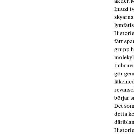
aktier.
Imuzi tv
skyarna
lymfati
Historie
fått sp
grupp h
molekyl
Imbruvi
gör gem
läkemed
revansc
börjar 
Det som 
detta k
däriblan
Historie