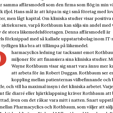
ar samma affärsmodell som den firma som flög in min vä
 ifjol. Hans mål är att köpa in sig i små företag med l
r, men lågt kapital. Om kliniska studier visar positiva 
r aktiekursen, varpå Rothbaum kan sälja sin andel med vi
v de stora läkemedelsföretagen. Denna affärsmodell är
ls förknippad med så kallade uppstartsbolag inom IT-
tydligen lika bra att tillämpa på läkemedel.
P
harmacyclics ledning tar tacksamt emot Rothba
miljoner för att finansiera sina kliniska studier. 
Wayne Rothbaum visar sig snart vara ännu mer 
att arbeta för än Robert Duggan. Rothbaum ser e
koppling mellan patienternas välbefinnande och 
e, och vill ha maximal insyn i det kliniska arbetet. Varj
nt får diarré eller hjärtklappning kräver Rothbaum att 
tad, även om det råkar vara mitt i natten. Snart uppst
mellan Pharmacyclics och Rothbaum, som väljer att sälj