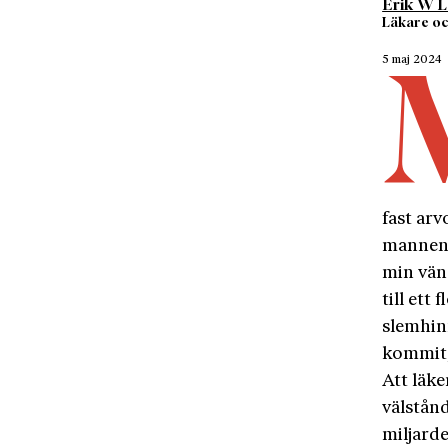
Erik W 
Läkare oc
5 maj 2024
fast arv
mannen 
min väns
till et
slemhin
kommit,
Att läk
välstån
miljarde