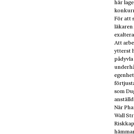
här lage
konkurr
För att 
läkaren
exaltera
Att arbe
ytterst 
pådyvla
underhå
egenhet
förtjust
som Dug
anställd
När Pha
Wall St
Riskkap
hämmare