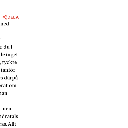
DELA
 med
v
r du i
de inget
, tyckte
utanför
es därpå
 prat om
han
, men
ndratals
as. Allt