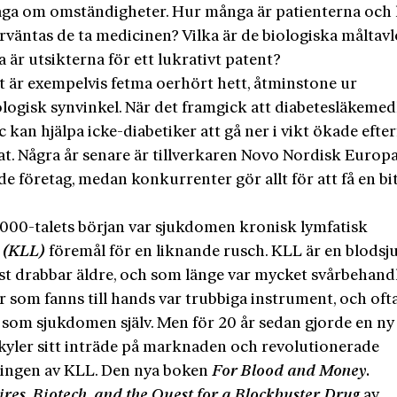
råga om omständigheter. Hur många är patienterna och
rväntas de ta me­dicinen? Vilka är de biologiska måltav
är utsikterna för ett lukrativt patent?
t är exempelvis fetma oerhört hett, åtminstone ur
ogisk synvinkel. När det framgick att diabetes­läkemed
kan hjälpa icke-­diabetiker att gå ner i vikt ökade efte
at. Några år senare är tillverkaren Novo Nordisk
Europa
e företag, medan konkurrenter gör allt för att få en bi
000-talets början var sjukdomen kronisk lymfatisk
i
(KLL)
föremål för en liknande rusch. KLL är en blods
t drabbar äldre, och som länge var mycket svårbehand
er som fanns till hands var trubbiga instrument, och ofta
a som sjukdomen själv. Men för 20 år sedan gjorde en n
kyler sitt inträde på marknaden och revolutionerade
ingen av KLL. Den nya boken
For Blood and Money.
ires, Biotech, and the Quest for a Blockbuster Drug
av