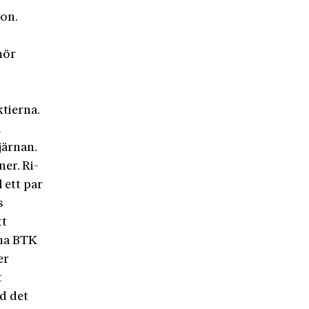
ion.
mör
ktierna.
a
järnan.
ner. Ri­
 ett par
s
tt
mma BTK
er
t
d det