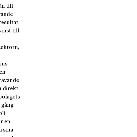
n till
ovande
resultat
nst till
sektorn,
ums
Men
krävande
n direkt
bolagets
e gång
bli
år en
a sina