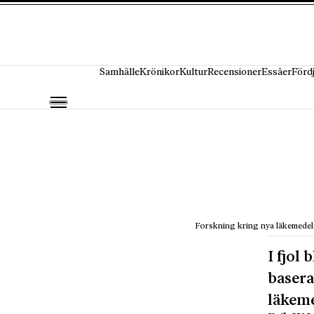
Hoppa till innehåll
Samhälle
Krönikor
Kultur
Recensioner
Essäer
Förd
Forskning kring nya läkemedel
I fjol
basera
läkem