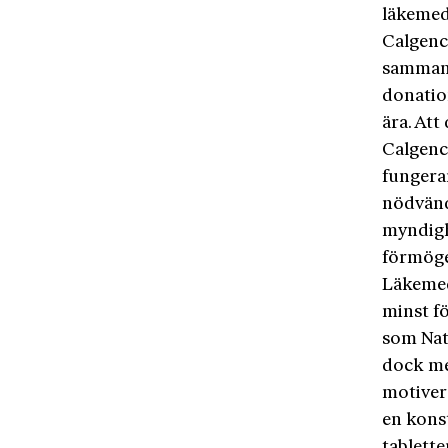
läkemed
Calgence
sammanh
donatio
ära. At
Calgence
fungera
nödvänd
myndighe
förmög
Läkemede
minst fö
som Nat
dock me
motivera
en konst
tablette