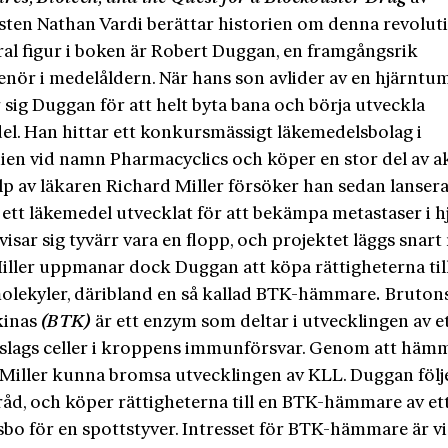
isten Nathan Vardi berättar historien om denna revolut
ral figur i boken är Robert Duggan, en framgångsrik
enör i me­delåldern. När hans son avlider av en hjärntu
 sig Duggan för att helt byta bana och börja utveckla
el. Han hittar ett konkursmässigt läkemedelsbolag i
nien vid namn Pharmacyclics
och köper en stor del av a
lp av läkaren Richard Miller försöker han sedan lanser
 ett läkemedel utvecklat för att bekämpa metastaser i h
visar sig tyvärr vara en flopp, och projektet läggs snart 
iller uppmanar dock Duggan att köpa rättigheterna till
olekyler, däribland en så kal­lad BTK-hämmare
.
Bruton
kinas
(BTK)
är ett enzym som deltar i utvecklingen av e
t slags celler i kroppens immunförsvar. Genom att hä
Miller kunna bromsa utvecklingen av KLL. Duggan följ
råd, och köper rättigheterna till en BTK-­hämmare av et
bo för en spottstyver. Intresset för BTK-hämmare är vi