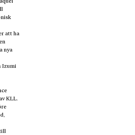
Raquel
ll
onisk
r att ha
 en
a nya
h Izumi
nce
av KLL.
öre
d,
ill