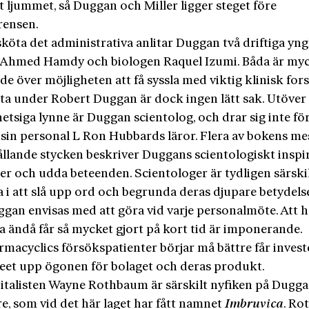
t ljummet, så Duggan och Miller ligger steget före
ensen.
sköta det administrativa anlitar Duggan två driftiga yng
 Ahmed Hamdy och biologen Raquel Izumi. Båda är my
de över möjligheten att få syssla med viktig klinisk for
ta under Robert Duggan är dock ingen lätt sak. Utöver 
hetsiga lynne är Duggan scientolog, och drar sig inte för
 sin personal L Ron Hubbards läror. Flera av bokens me
llande stycken beskriver Duggans scientologiskt inspi
er och udda beteenden. Scientologer är tydligen särski
a i att slå upp ord och begrunda deras djupare betydels
gan envisas med att göra vid varje personalmöte. Att 
a ändå får så mycket gjort på kort tid är imponerande.
rmacyclics försökspatienter börjar må bättre får invest
reet upp ögonen för bolaget och deras produkt.
italisten Wayne­ Rothbaum är särskilt nyfiken på Dugg
, som vid det här laget har fått namnet
Imbruvica
. R