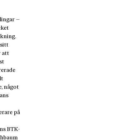
lingar –
cket
skning.
sitt
 att
st
rerade
lt
e, något
hans
erare på
ans BTK-
othbaum