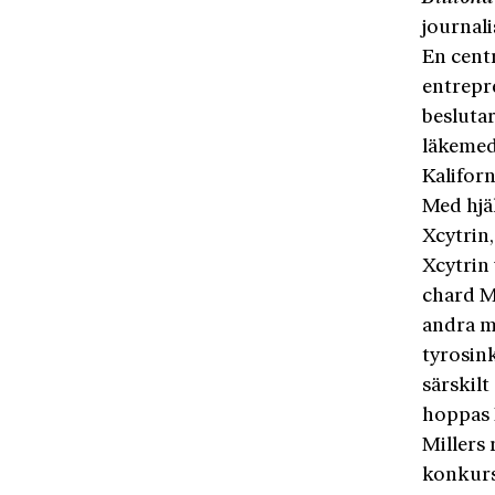
journal
En cent
entrepr
beslutar
läkemed
Kalifor
Med hjä
Xcytrin,
Xcytrin
chard M
andra m
tyrosin
särskil
hoppas 
Millers 
konkurs