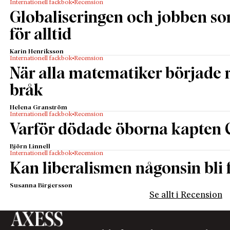
Internationell fackbok
Recension
Globaliseringen och jobben s
för alltid
Karin Henriksson
Internationell fackbok
Recension
När alla matematiker började
bråk
Helena Granström
Internationell fackbok
Recension
Varför dödade öborna kapten 
Björn Linnell
Internationell fackbok
Recension
Kan liberalismen någonsin bli f
Susanna Birgersson
Se allt i Recension