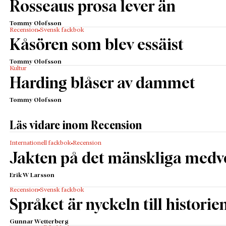
Rosseaus prosa lever än
Tommy Olofsson
Recension
Svensk fackbok
Kåsören som blev essäist
Tommy Olofsson
Kultur
Harding blåser av dammet
Tommy Olofsson
Läs vidare inom Recension
Internationell fackbok
Recension
Jakten på det mänskliga medv
Erik W Larsson
Recension
Svensk fackbok
Språket är nyckeln till historie
Gunnar Wetterberg