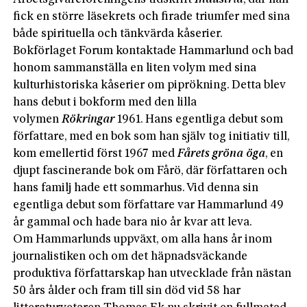
fick en större läsekrets och firade triumfer med sina
både spirituella och tänkvärda kåserier.
Bokförlaget Forum kontaktade Hammarlund och bad
honom sammanställa en liten volym med sina
kulturhistoriska kåserier om piprökning. Detta blev
hans debut i bokform med den lilla
volymen
Rökringar
1961. Hans egentliga debut som
författare, med en bok som han själv tog initiativ till,
kom emellertid först 1967 med
Fårets gröna öga
, en
djupt fascinerande bok om Fårö, där författaren och
hans familj hade ett sommarhus. Vid denna sin
egentliga debut som författare var Hammarlund 49
år gammal och hade bara nio år kvar att leva.
Om Hammarlunds uppväxt, om alla hans år inom
journalistiken och om det häpnadsväckande
produktiva författarskap han utvecklade från nästan
50 års ålder och fram till sin död vid 58 har