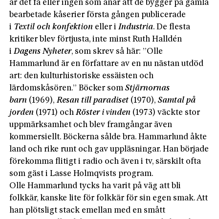
är det få eller ingen som anar att de bygger på gamla
bearbetade kåserier första gången publicerade
i
Textil och konfektion
eller i
Industria
. De flesta
kritiker blev förtjusta, inte minst Ruth Halldén
i
Dagens Nyheter
, som skrev så här: ”Olle
Hammarlund är en författare av en nu nästan utdöd
art: den kulturhistoriske essäisten och
lärdomskåsören.” Böcker som
Stjärnornas
barn
(1969),
Resan till paradiset
(1970),
Samtal på
jorden
(1971) och
Röster i vinden
(1973) väckte stor
uppmärksamhet och blev framgångar även
kommersiellt. Böckerna sålde bra. Hammarlund åkte
land och rike runt och gav uppläsningar. Han började
förekomma flitigt i radio och även i tv, särskilt ofta
som gäst i Lasse Holmqvists program.
Olle Hammarlund tycks ha varit på väg att bli
folkkär, kanske lite för folkkär för sin egen smak. Att
han plötsligt stack emellan med en smått