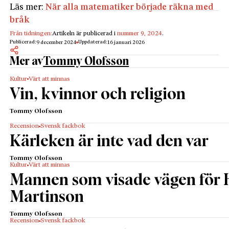
Läs mer:
När alla matematiker började räkna med
bråk
Från tidningen:
Artikeln är publicerad i
nummer 9, 2024
.
Publicerad:
Uppdaterad:
9 december 2024
16 januari 2026
Mer av
Tommy Olofsson
Kultur
Värt att minnas
Vin, kvinnor och religion
Tommy Olofsson
Recension
Svensk fackbok
Kärleken är inte vad den var
Tommy Olofsson
Kultur
Värt att minnas
Mannen som visade vägen för 
Martinson
Tommy Olofsson
Recension
Svensk fackbok