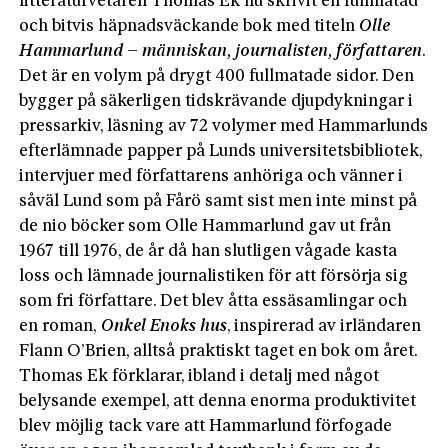
litteraturvetaren Thomas Ek nu skrivit en fullmatad
och bitvis häpnadsväckande bok med titeln
Olle
Hammarlund – människan, journalisten, författaren
.
Det är en volym på drygt 400 fullmatade sidor. Den
bygger på säkerligen tidskrävande djupdykningar i
pressarkiv, läsning av 72 volymer med Hammarlunds
efterlämnade papper på Lunds universitetsbibliotek,
intervjuer med författarens anhöriga och vänner i
såväl Lund som på Fårö samt sist men inte minst på
de nio böcker som Olle Hammarlund gav ut från
1967 till 1976, de år då han slutligen vågade kasta
loss och lämnade journalistiken för att försörja sig
som fri författare. Det blev åtta essäsamlingar och
en roman,
Onkel Enoks hus
, inspirerad av irländaren
Flann O’Brien, alltså praktiskt taget en bok om året.
Thomas Ek förklarar, ibland i detalj med något
belysande exempel, att denna enorma produktivitet
blev möjlig tack vare att Hammarlund förfogade