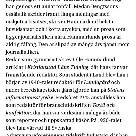
han ger oss ett annat tonfall. Medan Bengtssons
essäistik skrider fram i långa meningar med
inskjutna bisatser, skriver Hammarlund helst i
huvudsatser och i korta stycken, med en prosa som
ligger journalistiken nära. Hammarlunds prosa är
aldrig fåfäng. Den är slipad av många års tjänst inom
journalistiken.
Redan som gymnasist skrev Olle Hammarlund
artiklar i
Kristianstad Läns Tidning
, där hans far var
framstående redaktör. Som student i Lund blev han i
början av 1940-talet redaktör för
Lundagård
och
under beredskapstiden tjänstgjorde han på
Statens
informationsstyrelse
. Fredsåret 1945 anställdes han
som redaktör för branschtidskriften
Textil och
konfektion
, där han var verksam i många år, både
som reporter och uppskattad kåsör. På 1950-talet
blev han värvad till Svenska
Arbetsgivareföreningens tidskrift
Industria
, där han