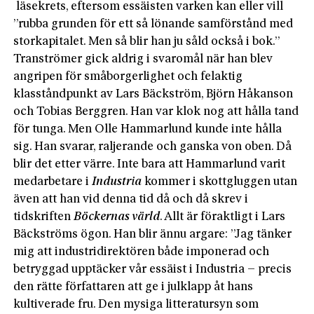
läsekrets, eftersom essäisten varken kan eller vill
”rubba grunden för ett så lönande samförstånd med
storkapitalet. Men så blir han ju såld också i bok.”
Tranströmer gick aldrig i svaromål när han blev
angripen för småborgerlighet och felaktig
klasståndpunkt av Lars Bäckström, Björn Håkanson
och Tobias Berggren. Han var klok nog att hålla tand
för tunga. Men Olle Hammarlund kunde inte hålla
sig. Han svarar, raljerande och ganska von oben. Då
blir det etter värre. Inte bara att Hammarlund varit
medarbetare i
Industria
kommer i skottgluggen utan
även att han vid denna tid då och då skrev i
tidskriften
Böckernas värld
. Allt är föraktligt i Lars
Bäckströms ögon. Han blir ännu argare: ”Jag tänker
mig att industridirektören både imponerad och
betryggad upptäcker vår essäist i Industria – precis
den rätte författaren att ge i julklapp åt hans
kultiverade fru. Den mysiga litteratursyn som