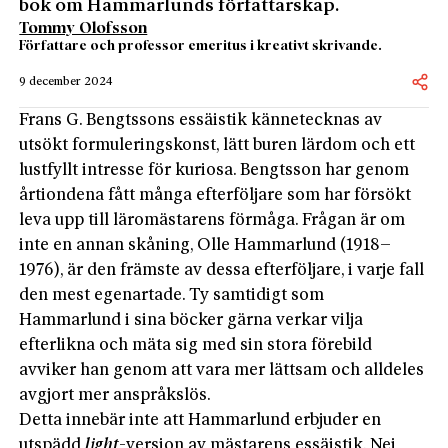
bok om Hammarlunds författarskap.
Tommy Olofsson
Författare och professor emeritus i kreativt skrivande.
9 december 2024
Frans G. Bengtssons essäistik kännetecknas av
utsökt formuleringskonst, lätt buren lärdom och ett
lustfyllt intresse för kuriosa. Bengtsson har genom
årtiondena fått många efterföljare som har försökt
leva upp till läromästarens förmåga. Frågan är om
inte en annan skåning, Olle Hammarlund (1918–
1976), är den främste av dessa efterföljare, i varje fall
den mest egenartade. Ty samtidigt som
Hammarlund i sina böcker gärna verkar vilja
efterlikna och mäta sig med sin stora förebild
avviker han genom att vara mer lättsam och alldeles
avgjort mer anspråkslös.
Detta innebär inte att Hammarlund erbjuder en
utspädd
light
-version av mästarens essäistik. Nej,