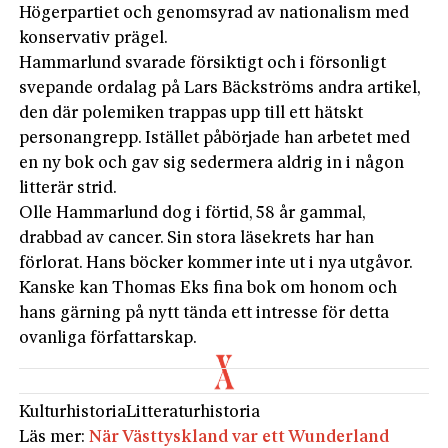
Högerpartiet och genomsyrad av nationalism med
konservativ prägel.
Hammarlund svarade försiktigt och i försonligt
svepande ordalag på Lars Bäckströms andra artikel,
den där polemiken trappas upp till ett hätskt
personangrepp. Istället påbörjade han arbetet med
en ny bok och gav sig sedermera aldrig in i någon
litterär strid.
Olle Hammarlund dog i förtid, 58 år gammal,
drabbad av cancer. Sin stora läsekrets har han
förlorat. Hans böcker kommer inte ut i nya utgåvor.
Kanske kan Thomas Eks fina bok om honom och
hans gärning på nytt tända ett intresse för detta
ovanliga författarskap.
Kulturhistoria
Litteraturhistoria
Läs mer:
När Västtyskland var ett Wunderland