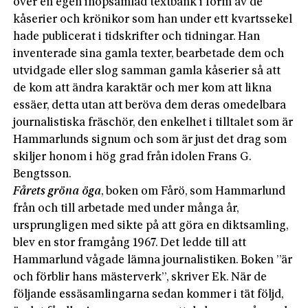
över en egen ihopsamlad textbank i form av de
kåserier och krönikor som han under ett kvartssekel
hade publicerat i tidskrifter och tidningar. Han
inventerade sina gamla texter, bearbetade dem och
utvidgade eller slog samman gamla kåserier så att
de kom att ändra karaktär och mer kom att likna
essäer, detta utan att beröva dem deras omedelbara
journalistiska fräschör, den enkelhet i tilltalet som är
Hammarlunds signum och som är just det drag som
skiljer honom i hög grad från idolen Frans G.
Bengtsson.
Fårets gröna öga
, boken om Fårö, som Hammarlund
från och till arbetade med under många år,
ursprungligen med sikte på att göra en diktsamling,
blev en stor framgång 1967. Det ledde till att
Hammarlund vågade lämna journalistiken. Boken ”är
och förblir hans mästerverk”, skriver Ek. När de
följande essäsamlingarna sedan kommer i tät följd,