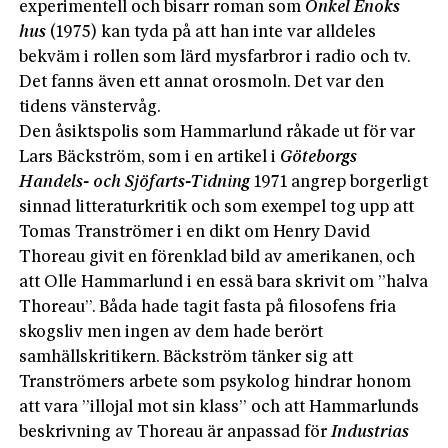
experimentell och bisarr roman som
Onkel Enoks
hus
(1975) kan tyda på att han inte var alldeles
bekväm i rollen som lärd mysfarbror i radio och tv.
Det fanns även ett annat orosmoln. Det var den
tidens vänstervåg.
Den åsiktspolis som Hammarlund råkade ut för var
Lars Bäckström, som i en artikel i
Göteborgs
Handels- och Sjöfarts-Tidning
1971 angrep borgerligt
sinnad litteraturkritik och som exempel tog upp att
Tomas Tranströmer i en dikt om Henry David
Thoreau givit en förenklad bild av amerikanen, och
att Olle Hammarlund i en essä bara skrivit om ”halva
Thoreau”. Båda hade tagit fasta på filosofens fria
skogsliv men ingen av dem hade berört
samhällskritikern. Bäckström tänker sig att
Tranströmers arbete som psykolog hindrar honom
att vara ”illojal mot sin klass” och att Hammarlunds
beskrivning av Thoreau är anpassad för
Industrias­