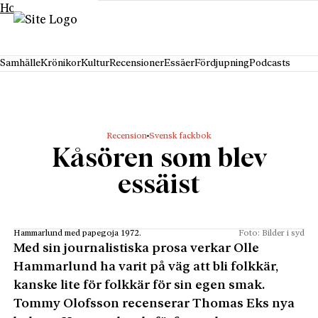
Hoppa till innehåll
Samhälle
Krönikor
Kultur
Recensioner
Essäer
Fördjupning
Podcasts
Recension
Svensk fackbok
Kåsören som blev
essäist
Hammarlund med papegoja 1972.
Foto: Bilder i syd
Med sin journalistiska prosa verkar Olle
Hammarlund ha varit på väg att bli folkkär,
kanske lite för folkkär för sin egen smak.
Tommy Olofsson recenserar Thomas Eks nya